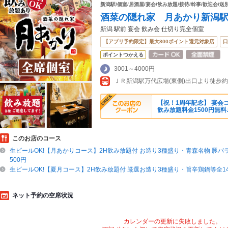
新潟駅/個室/居酒屋/宴会/飲み放題/接待/幹事/歓迎会/送別
酒菜の隠れ家 月あかり新潟
新潟 駅前 宴会 飲み会 仕切り完全個室
【アプリ予約限定】最大800ポイント還元対象店
口
ポイントつかえる
3001～4000円
ＪＲ新潟駅万代広場(東側)出口より徒歩約
【祝！1周年記念】 宴会コ
飲み放題料金1500円無料
このお店のコース
生ビールOK!【月あかりコース】2H飲み放題付 お造り3種盛り・青森名物 豚バラ
500円
生ビールOK!【夏月コース】2H飲み放題付 厳選お造り3種盛り・旨辛鶏鍋等全14種
ネット予約の空席状況
カレンダーの更新に失敗しました。