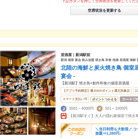
下記ボタンを押して空席状況を更新してくだ
空席状況を更新する
居酒屋｜新潟駅前
新潟 個室 宴会 飲み放題 焼き鳥 和食 地酒 居酒屋 海鮮 
北陸の海鮮と炭火焼き鳥 個室居酒
宴会 -
【新潟駅】焼き鳥×創作和食の個室居酒屋
【アプリ予約限定】最大800ポイント還元対象店
口
スマート支払い可
ポイントつかえる
3001～4000円
501～1000円
＼当日利用も大歓迎／ コ
放題⇒1,380円♪