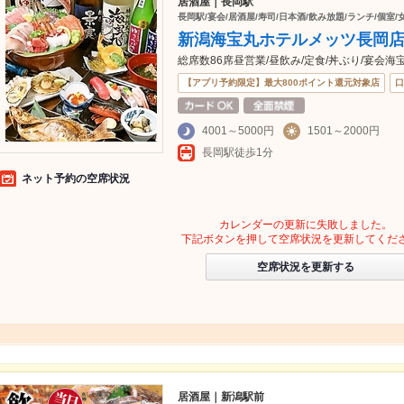
居酒屋｜長岡駅
長岡駅/宴会/居酒屋/寿司/日本酒/飲み放題/ランチ/個室/
新潟海宝丸ホテルメッツ長岡
総席数86席昼営業/昼飲み/定食/丼ぶり/宴
【アプリ予約限定】最大800ポイント還元対象店
口
4001～5000円
1501～2000円
長岡駅徒歩1分
ネット予約の空席状況
カレンダーの更新に失敗しました。
下記ボタンを押して空席状況を更新してくだ
空席状況を更新する
居酒屋｜新潟駅前