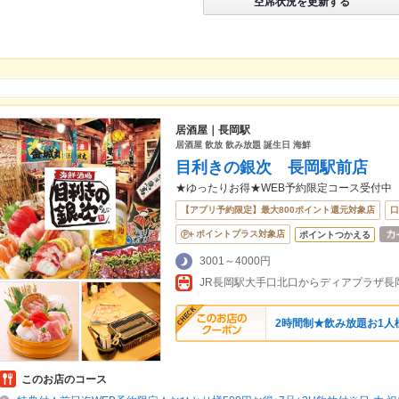
空席状況を更新する
居酒屋｜長岡駅
居酒屋 飲放 飲み放題 誕生日 海鮮
目利きの銀次 長岡駅前店
★ゆったりお得★WEB予約限定コース受付中
【アプリ予約限定】最大800ポイント還元対象店
口
ポイントプラス対象店
ポイントつかえる
3001～4000円
2時間制★飲み放題お1人様
このお店のコース