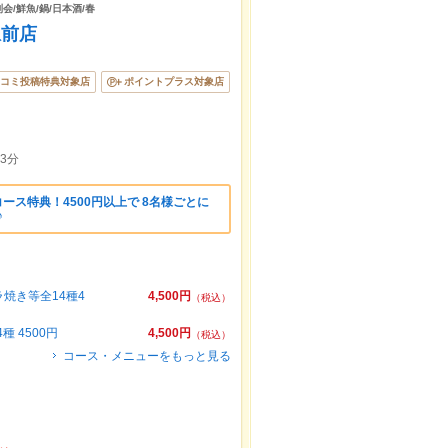
会/鮮魚/鍋/日本酒/春
駅前店
コミ投稿特典対象店
ポイントプラス対象店
3分
ース特典！4500円以上で 8名様ごとに
♪
焼き等全14種4
4,500円
（税込）
 4500円
4,500円
（税込）
コース・メニューをもっと見る