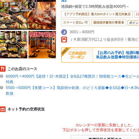
地鶏鍋×個室で2.5時間飲み放題4000円～
【アプリ予約限定】最大800ポイント還元対象店
口
スマート支払い可
適格請求書発行事業者
ポイン
3001～4000円
ＪＲ新潟駅万代口より徒歩約5分！菊池ビ
【お席のみ予約】地酒5
単品飲み放題◆特別価格1
このお店のコース
6000円⇒4000円【超得！日~木限定】全8品17種贅沢！鶏堪能コース◆生ビー
特典
5500⇒5000円【朱鷺コース】鶏炭焼や刺身、のどぐろ釜飯◆全10品◆日~木3h/
飲放
ネット予約の空席状況
カレンダーの更新に失敗しました。
下記ボタンを押して空席状況を更新してくだ