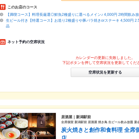
このお店のコース
【満喫コース】料理長厳選◎鮮魚2種盛りに選べるメイン♪ 4,000円 2時間飲み放
生ビール付き【特選コース】お造り2種盛りや豚バラ焼きorステーキ 4,500円 2.
品
ネット予約の空席状況
カレンダーの更新に失敗しました。
下記ボタンを押して空席状況を更新してくだ
空席状況を更新する
居酒屋｜新潟駅前
全席個室 新潟駅前 居酒屋 焼き鳥 生ビール飲み放題 宴
炭火焼きと創作和食料理 全席個
店