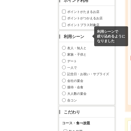
ポイント利用
ポイントがたまるお店
ポイントがつかえるお店
ポイントプラス対象店
利用シーンで
利用シーン
絞り込めるように
なりました
友人・知人と
家族・子供と
デート
一人で
記念日・お祝い・サプライズ
会社の宴会
接待・会食
大人数の宴会
合コン
こだわり
コース・食べ放題