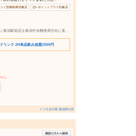
コミ投稿特典対象店
ポイントプラス対象店
新潟駅万代口から徒歩3分。セブンイレブン新潟駅前店を新潟中央郵便局方向に直進。道草ノ茶屋様の角を右折、すぐ左側。
リンク 2H単品飲み放題2500円
さい。
くつろぎの里 虎治郎の店