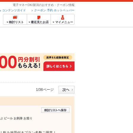
電子マネーOK/新潟のおすすめ・クーポン情報
コンテンツガイド
クーポン 予約 ホットペッパー
検討リスト
最近見たお店
マイメニュー
1/36ページ
ゃぶ ビール お刺身 お造り
可！飲み放題付きプラン多数ご用意！