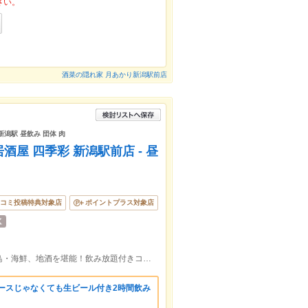
さい。
酒菜の隠れ家 月あかり新潟駅前店
新潟駅 昼飲み 団体 肉
屋 四季彩 新潟駅前店 - 昼
コミ投稿特典対象店
ポイントプラス対象店
【新潟駅すぐ】大人の隠れ家個室で焼き鳥・海鮮、地酒を堪能！飲み放題付きコース3,000円台～♪昼飲み・宴会に◎
ースじゃなくても生ビール付き2時間飲み