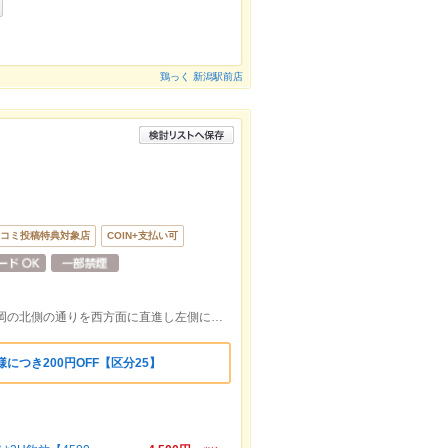
鶏っく 新潟駅前店
コミ投稿特典対象店
COIN+支払い可
JR長岡駅大手口北口からディアプラザ長岡の北側の通りを西方面に直進し左側にございます※駅から徒歩2分ほどです。
につき200円OFF【区分25】