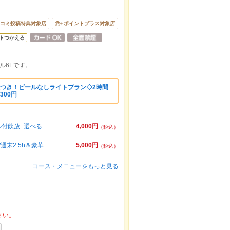
コミ投稿特典対象店
ポイントプラス対象店
トつかえる
ル6Fです。
種つき！ビールなしライトプラン◇2時間
300円
ル付飲放+選べる
4,000円
（税込）
週末2.5h＆豪華
5,000円
（税込）
コース・メニューをもっと見る
さい。