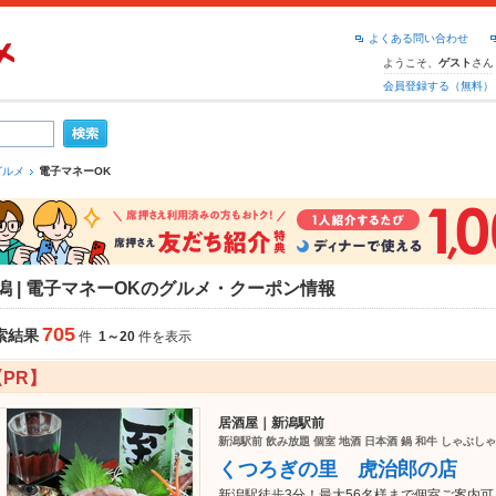
よくある問い合わせ
ようこそ、
さん
ゲスト
会員登録する（無料）
グルメ
電子マネーOK
潟 | 電子マネーOKのグルメ・クーポン情報
705
索結果
件
1～20
件を表示
【PR】
居酒屋｜新潟駅前
新潟駅前 飲み放題 個室 地酒 日本酒 鍋 和牛 しゃぶし
くつろぎの里 虎治郎の店
新潟駅徒歩3分！最大56名様まで個室ご案内