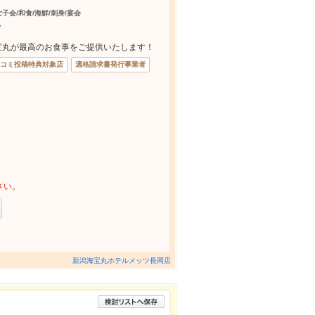
女子会/和食/海鮮/刺身/宴会
店
会海宝丸が最高のお食事をご提供いたします！
コミ投稿特典対象店
適格請求書発行事業者
さい。
新潟海宝丸ホテルメッツ長岡店