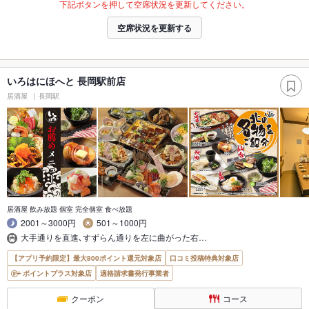
下記ボタンを押して空席状況を更新してください。
空席状況を更新する
いろはにほへと 長岡駅前店
居酒屋
長岡駅
居酒屋 飲み放題 個室 完全個室 食べ放題
2001～3000円
501～1000円
大手通りを直進､すずらん通りを左に曲がった右…
【アプリ予約限定】最大800ポイント還元対象店
口コミ投稿特典対象店
ポイントプラス対象店
適格請求書発行事業者
クーポン
コース