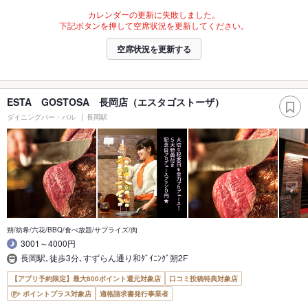
カレンダーの更新に失敗しました。
下記ボタンを押して空席状況を更新してください。
空席状況を更新する
ESTA GOSTOSA 長岡店（エスタゴストーザ）
ダイニングバー・バル
長岡駅
朔/紡希/六花/BBQ/食べ放題/サプライズ/肉
3001～4000円
長岡駅､徒歩3分､すずらん通り和ﾀﾞｲﾆﾝｸﾞ朔2F
【アプリ予約限定】最大800ポイント還元対象店
口コミ投稿特典対象店
ポイントプラス対象店
適格請求書発行事業者