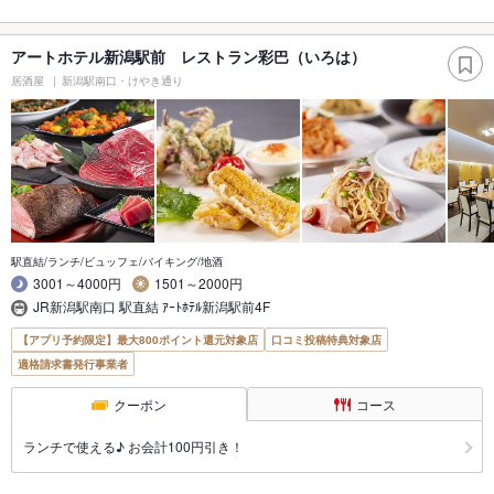
アートホテル新潟駅前 レストラン彩巴（いろは）
居酒屋
新潟駅南口・けやき通り
駅直結/ランチ/ビュッフェ/バイキング/地酒
3001～4000円
1501～2000円
JR新潟駅南口 駅直結 ｱｰﾄﾎﾃﾙ新潟駅前4F
【アプリ予約限定】最大800ポイント還元対象店
口コミ投稿特典対象店
適格請求書発行事業者
クーポン
コース
ランチで使える♪ お会計100円引き！