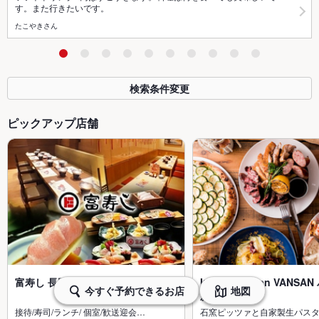
す。また行きたいです。
たこやきさん
検索条件変更
ピックアップ店舗
富寿し 長岡駅前店
Italian Kitchen VANS
今すぐ予約できるお店
地図
新…
接待/寿司/ランチ/ 個室/歓送迎会…
石窯ピッツァと自家製生パス