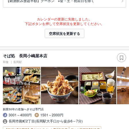
【銘酒飲み放題半額】クーポン ※金・土・祝前日を除く
カレンダーの更新に失敗しました。
下記ボタンを押して空席状況を更新してください。
空席状況を更新する
そば処 長岡小嶋屋本店
和食
長岡駅
創業50年の老舗へぎそば専門店
3001～4000円
1501～2000円
長岡市殿町2丁目(長岡駅大手口から徒歩6～7分)