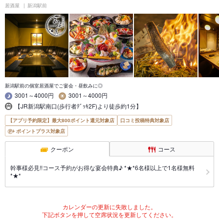
居酒屋
新潟駅前
新潟駅前の個室居酒屋でご宴会・昼飲みに◎
3001～4000円
3001～4000円
【JR新潟駅南口(歩行者ﾃﾞｯｷ2F)より徒歩約1分】
【アプリ予約限定】最大800ポイント還元対象店
口コミ投稿特典対象店
ポイントプラス対象店
クーポン
コース
幹事様必見!!コース予約がお得な宴会特典♪ *★*6名様以上で1名様無料
*★*
カレンダーの更新に失敗しました。
下記ボタンを押して空席状況を更新してください。