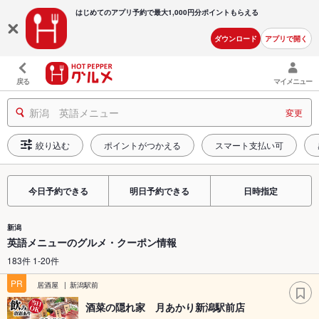
はじめてのアプリ予約で最大
1,000円分ポイントもらえる
ダウンロード
アプリで開く
戻る
マイメニュー
新潟 英語メニュー
変更
絞り込む
ポイントがつかえる
スマート支払い可
今日予約できる
明日予約できる
日時指定
新潟
英語メニューのグルメ・クーポン情報
183件 1-20件
PR
居酒屋
新潟駅前
酒菜の隠れ家 月あかり新潟駅前店