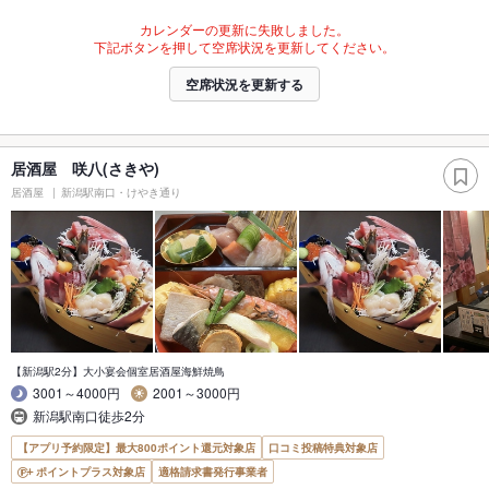
カレンダーの更新に失敗しました。
下記ボタンを押して空席状況を更新してください。
空席状況を更新する
居酒屋 咲八(さきや)
居酒屋
新潟駅南口・けやき通り
【新潟駅2分】大小宴会個室居酒屋海鮮焼鳥
3001～4000円
2001～3000円
新潟駅南口徒歩2分
【アプリ予約限定】最大800ポイント還元対象店
口コミ投稿特典対象店
ポイントプラス対象店
適格請求書発行事業者