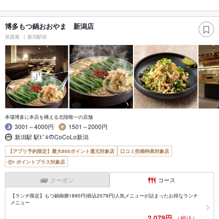
博多もつ鍋おおやま 新潟店
居酒屋
新潟駅前
本場博多に本店を構える北陸唯一の店舗
3001～4000円
1501～2000円
新潟駅 駅ﾋﾞﾙのCoCoLo新潟
【アプリ予約限定】最大800ポイント還元対象店
口コミ投稿特典対象店
ポイントプラス対象店
クーポン
コース
【ランチ限定】もつ鍋御膳1890円(税込2079円)人気メニューが詰まったお得なランチ
メニュー
2,079円
（税込）