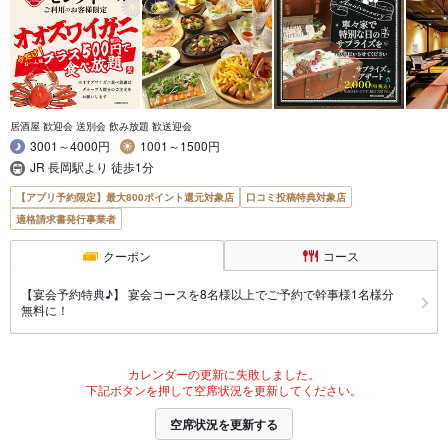
居酒屋 歓迎会 送別会 飲み放題 歓送迎会
3001～4000円
1001～1500円
JR 長岡駅より 徒歩1分
【アプリ予約限定】最大800ポイント還元対象店
口コミ投稿特典対象店
適格請求書発行事業者
クーポン
コース
【宴会予約特典♪】 宴会コースを8名様以上でご予約で幹事様1名様分
無料に！
カレンダーの更新に失敗しました。
下記ボタンを押して空席状況を更新してください。
空席状況を更新する