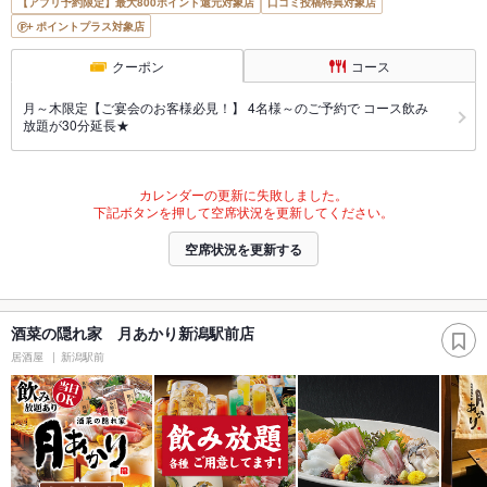
【アプリ予約限定】最大800ポイント還元対象店
口コミ投稿特典対象店
ポイントプラス対象店
クーポン
コース
月～木限定【ご宴会のお客様必見！】 4名様～のご予約で コース飲み
放題が30分延長★
カレンダーの更新に失敗しました。
下記ボタンを押して空席状況を更新してください。
空席状況を更新する
酒菜の隠れ家 月あかり新潟駅前店
居酒屋
新潟駅前