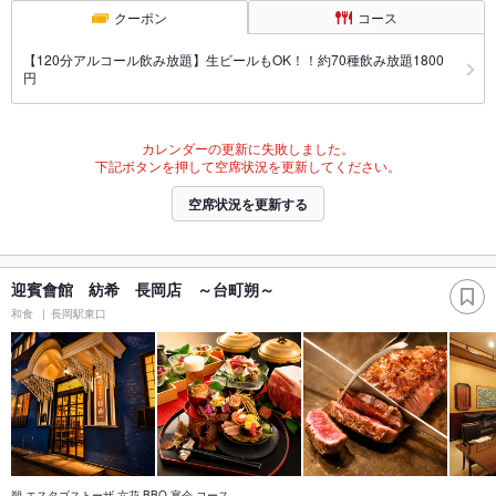
クーポン
コース
【120分アルコール飲み放題】生ビールもOK！！約70種飲み放題1800
円
カレンダーの更新に失敗しました。
下記ボタンを押して空席状況を更新してください。
空席状況を更新する
迎賓會館 紡希 長岡店 ～台町朔～
和食
長岡駅東口
朔 エスタゴストーザ 六花 BBQ 宴会 コース