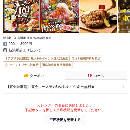
新潟駅2分 居酒屋 個室 飲み放題 宴会
2001～3000円
新潟駅前より徒歩2分
【アプリ予約限定】最大800ポイント還元対象店
口コミ投稿特典対象店
ポイントプラス対象店
適格請求書発行事業者
クーポン
コース
【宴会幹事割】 宴会コース予約8名様以上で1名分無料★
カレンダーの更新に失敗しました。
下記ボタンを押して空席状況を更新してください。
空席状況を更新する