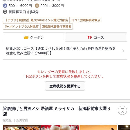
5001～6000円
2001～3000円
長岡駅東口徒歩3分
【アプリ予約限定】最大800ポイント還元対象店
口コミ投稿特典対象店
ポイントプラス対象店
適格請求書発行事業者
クーポン
コース
紡希お試しコース【通常より15％off！銘々盛り7品+長岡酒造吟醸酒６
種含む飲み放題90分5000円】
カレンダーの更新に失敗しました。
下記ボタンを押して空席状況を更新してください。
空席状況を更新する
旨唐揚げと居酒メシ 居酒屋 ミライザカ 新潟駅前東大通り
店
居酒屋
新潟駅前