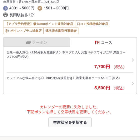
魚屋直営！旨い魚と日本酒にあえるお店
4001～5000円
1501～2000円
長岡駅徒歩1分
【アプリ予約限定】最大800ポイント還元対象店
口コミ投稿特典対象店
ポイントプラス対象店
適格請求書発行事業者
クーポン
コース
当店一番人気◎《120分飲み放題付き》本マグロ入りお造りやズワイガニ等 満腹コー
ス7700円(税込)
7,700円
（税込）
カジュアルな飲み会にも◎《90分飲み放題付き》海宝丸宴会コース5500円(税込)
5,500円
（税込）
カレンダーの更新に失敗しました。
下記ボタンを押して空席状況を更新してください。
空席状況を更新する