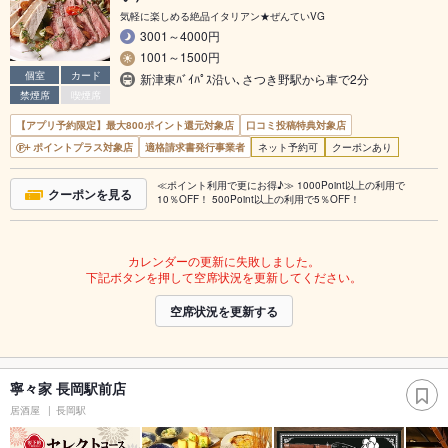
気軽に楽しめる絶品イタリアン★ぜんていVG
3001～4000円
1001～1500円
個室
カード
新津東ﾊﾞｲﾊﾟｽ沿い､さつき野駅から車で2分
禁煙席
喫煙席
【アプリ予約限定】最大800ポイント還元対象店
口コミ投稿特典対象店
ポイントプラス対象店
適格請求書発行事業者
ネット予約可
クーポンあり
≪ポイント利用で更にお得♪≫ 1000Point以上の利用で
クーポンを見る
10％OFF！ 500Point以上の利用で5％OFF！
カレンダーの更新に失敗しました。
下記ボタンを押して空席状況を更新してください。
空席状況を更新する
寧々家 長岡駅前店
居酒屋
長岡駅