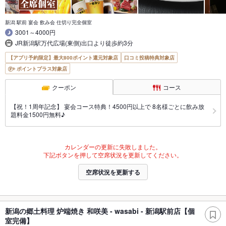
新潟 駅前 宴会 飲み会 仕切り完全個室
3001～4000円
JR新潟駅万代広場(東側)出口より徒歩約3分
【アプリ予約限定】最大800ポイント還元対象店
口コミ投稿特典対象店
ポイントプラス対象店
クーポン
コース
【祝！1周年記念】 宴会コース特典！4500円以上で 8名様ごとに飲み放
題料金1500円無料♪
カレンダーの更新に失敗しました。
下記ボタンを押して空席状況を更新してください。
空席状況を更新する
新潟の郷土料理 炉端焼き 和咲美 - wasabi - 新潟駅前店【個
室完備】