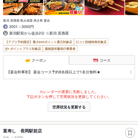
新潟 居酒屋 飲み放題 焼き鳥 宴会
2001～3000円
新潟駅前から徒歩2分 ☆新潟 居酒屋
【アプリ予約限定】最大800ポイント還元対象店
口コミ投稿特典対象店
ポイントプラス対象店
適格請求書発行事業者
クーポン
コース
【宴会幹事割】 宴会コース予約8名様以上で1名分無料★
カレンダーの更新に失敗しました。
下記ボタンを押して空席状況を更新してください。
空席状況を更新する
富寿し 長岡駅前店
和食
長岡駅