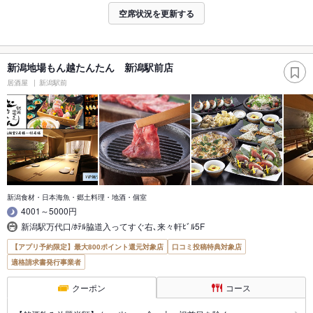
空席状況を更新する
新潟地場もん越たんたん 新潟駅前店
居酒屋
新潟駅前
新潟食材・日本海魚・郷土料理・地酒・個室
4001～5000円
新潟駅万代口/ﾎﾃﾙ脇道入ってすぐ右､来々軒ﾋﾞﾙ5F
【アプリ予約限定】最大800ポイント還元対象店
口コミ投稿特典対象店
適格請求書発行事業者
クーポン
コース