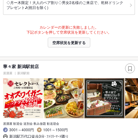
◇月ー木限定！大人のペア割り◇男女2名様のご来店で、乾杯ドリンク
プレゼント♪(祝日を除く)
カレンダーの更新に失敗しました。
下記ボタンを押して空席状況を更新してください。
空席状況を更新する
寧々家 新潟駅前店
居酒屋
新潟駅前
居酒屋 歓迎会 送別会 飲み放題 歓送迎会
3001～4000円
1001～1500円
新潟駅万代口徒歩3分･ﾌｧﾐﾘｰﾏｰﾄ隣り