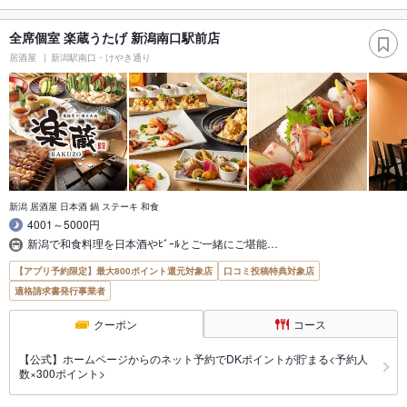
全席個室 楽蔵うたげ 新潟南口駅前店
居酒屋
新潟駅南口・けやき通り
新潟 居酒屋 日本酒 鍋 ステーキ 和食
4001～5000円
新潟で和食料理を日本酒やﾋﾞｰﾙとご一緒にご堪能…
【アプリ予約限定】最大800ポイント還元対象店
口コミ投稿特典対象店
適格請求書発行事業者
クーポン
コース
【公式】ホームページからのネット予約でDKポイントが貯まる<予約人
数×300ポイント>