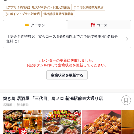
【アプリ予約限定】最大800ポイント還元対象店
口コミ投稿特典対象店
ポイントプラス対象店
適格請求書発行事業者
クーポン
コース
【宴会予約特典♪】 宴会コースを8名様以上でご予約で幹事様1名様分
無料に！
カレンダーの更新に失敗しました。
下記ボタンを押して空席状況を更新してください。
空席状況を更新する
焼き鳥 居酒屋 「三代目」鳥メロ 新潟駅前東大通り店
居酒屋
新潟駅前