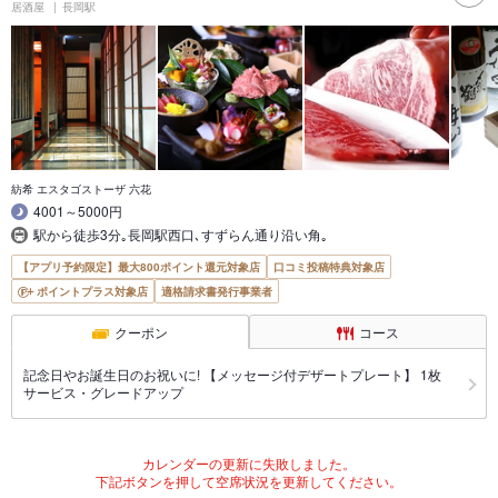
居酒屋
長岡駅
紡希 エスタゴストーザ 六花
4001～5000円
駅から徒歩3分｡長岡駅西口､すずらん通り沿い角｡
【アプリ予約限定】最大800ポイント還元対象店
口コミ投稿特典対象店
ポイントプラス対象店
適格請求書発行事業者
クーポン
コース
記念日やお誕生日のお祝いに! 【メッセージ付デザートプレート】 1枚
サービス・グレードアップ
カレンダーの更新に失敗しました。
下記ボタンを押して空席状況を更新してください。