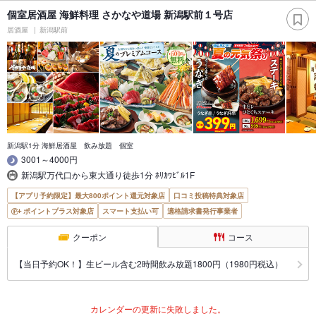
個室居酒屋 海鮮料理 さかなや道場 新潟駅前１号店
居酒屋
新潟駅前
新潟駅1分 海鮮居酒屋 飲み放題 個室
3001～4000円
新潟駅万代口から東大通り徒歩1分 ﾎﾘｶﾜﾋﾞﾙ1F
【アプリ予約限定】最大800ポイント還元対象店
口コミ投稿特典対象店
ポイントプラス対象店
スマート支払い可
適格請求書発行事業者
クーポン
コース
【当日予約OK！】生ビール含む2時間飲み放題1800円（1980円税込）
カレンダーの更新に失敗しました。