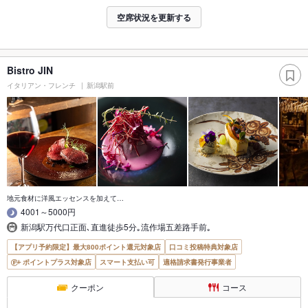
空席状況を更新する
Bistro JIN
イタリアン・フレンチ
新潟駅前
地元食材に洋風エッセンスを加えて…
4001～5000円
新潟駅万代口正面､直進徒歩5分｡流作場五差路手前｡
【アプリ予約限定】最大800ポイント還元対象店
口コミ投稿特典対象店
ポイントプラス対象店
スマート支払い可
適格請求書発行事業者
クーポン
コース