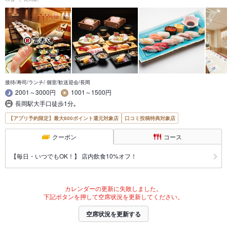
接待/寿司/ランチ/ 個室/歓送迎会/長岡
2001～3000円
1001～1500円
長岡駅大手口徒歩1分｡
【アプリ予約限定】最大800ポイント還元対象店
口コミ投稿特典対象店
クーポン
コース
【毎日・いつでもOK！】 店内飲食10%オフ！
カレンダーの更新に失敗しました。
下記ボタンを押して空席状況を更新してください。
空席状況を更新する