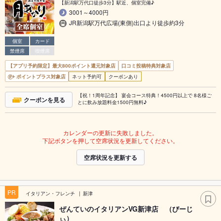
【新潟駅万代口徒歩3分】駅近、個室完備♪
3001～4000円
JR新潟駅万代広場(東側)出口より徒歩約3分
個室
カード
禁煙席
喫煙席
【アプリ予約限定】最大800ポイント還元対象店
口コミ投稿特典対象店
ポイントプラス対象店
ネット予約可
クーポンあり
【祝！1周年記念】 宴会コース特典！4500円以上で 8名様ご
クーポンを見る
とに飲み放題料金1500円無料♪
カレンダーの更新に失敗しました。
下記ボタンを押して空席状況を更新してください。
空席状況を更新する
PR
イタリアン・フレンチ
新津
ぜんていのイタリアンVG新津店 （びーじ
ぃ）