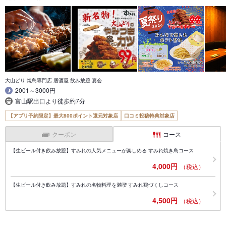
大山どり 焼鳥専門店 居酒屋 飲み放題 宴会
2001～3000円
富山駅出口より徒歩約7分
【アプリ予約限定】最大800ポイント還元対象店
口コミ投稿特典対象店
クーポン
コース
【生ビール付き飲み放題】すみれの人気メニューが楽しめる すみれ焼き鳥コース
4,000円
（税込）
【生ビール付き飲み放題】すみれの名物料理を満喫 すみれ鶏づくしコース
4,500円
（税込）