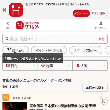
はじめてのアプリ予約で最大
1,000円分ポイントもらえる
ダウンロード
アプリで開く
戻る
マイメニュー
富山 英語メニュー
変更
絞り込む
ポイントがつかえる
スマート支払い可
日付
時間
人数
富山の英語メニューのグルメ・クーポン情報
69件 1-20件
地図から探す
PR
居酒屋
富山駅
完全個室 日本酒100種無制限飲み放題 天晴