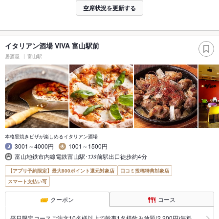
空席状況を更新する
イタリアン酒場 VIVA 富山駅前
居酒屋
富山駅
本格窯焼きピザが楽しめるイタリアン酒場
3001～4000円
1001～1500円
富山地鉄市内線電鉄富山駅･ｴｽﾀ前駅出口徒歩約4分
【アプリ予約限定】最大800ポイント還元対象店
口コミ投稿特典対象店
スマート支払い可
クーポン
コース
平日限定コースご注文10名様以上で幹事1名様飲み放題(2,200円)無料