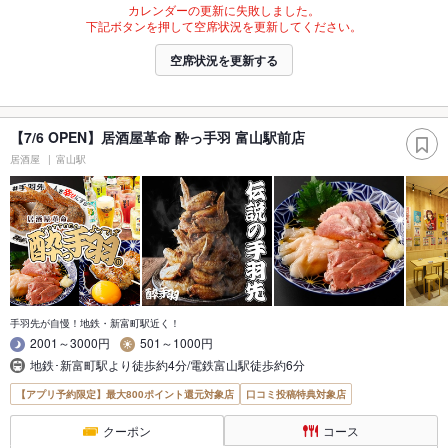
カレンダーの更新に失敗しました。
下記ボタンを押して空席状況を更新してください。
空席状況を更新する
【7/6 OPEN】居酒屋革命 酔っ手羽 富山駅前店
居酒屋
富山駅
手羽先が自慢！地鉄・新富町駅近く！
2001～3000円
501～1000円
地鉄･新富町駅より徒歩約4分/電鉄富山駅徒歩約6分
【アプリ予約限定】最大800ポイント還元対象店
口コミ投稿特典対象店
クーポン
コース