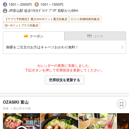
1501～2000円
1001～1500円
JR富山駅 徒歩15分ｸﾞﾗﾝﾄﾞﾌﾟﾗｻﾞ前駅から69m
【アプリ予約限定】最大350ポイント還元対象店
口コミ投稿特典対象店
ポイントプラス対象店
クーポン
コース
御膳をご注文のお方はキャベツおかわり無料！
カレンダーの更新に失敗しました。
下記ボタンを押して空席状況を更新してください。
空席状況を更新する
OZASIKI 富山
和食
富山市その他