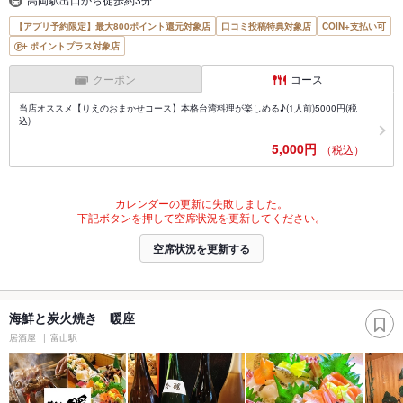
【アプリ予約限定】最大800ポイント還元対象店
口コミ投稿特典対象店
COIN+支払い可
ポイントプラス対象店
クーポン
コース
当店オススメ【りえのおまかせコース】本格台湾料理が楽しめる♪(1人前)5000円(税
込)
5,000円
（税込）
カレンダーの更新に失敗しました。
下記ボタンを押して空席状況を更新してください。
空席状況を更新する
海鮮と炭火焼き 暖座
居酒屋
富山駅