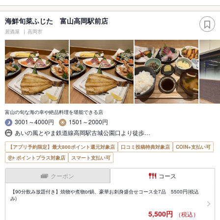
海鮮旬菜ふじた 富山高岡駅前店
居酒屋
高岡市
富山の旬な海の幸や絶品料理を堪能できる店
3001～4000円
1501～2000円
あいの風とやま鉄道線高岡駅古城公園口より徒歩…
【アプリ予約限定】最大800ポイント還元対象店
口コミ投稿特典対象店
COIN+支払い可
ポイントプラス対象店
スマート支払い可
クーポン
コース
【90分飲み放題付き】焼物や煮物or鍋、豪華お刺身盛合せコース全7品 5500円(税込
み)
5,500円
（税込）