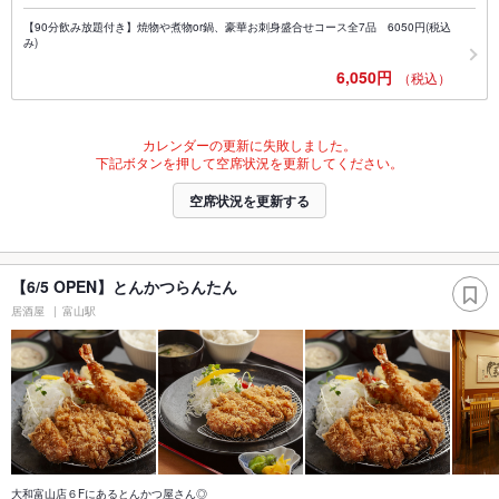
【90分飲み放題付き】焼物や煮物or鍋、豪華お刺身盛合せコース全7品 6050円(税込
み)
6,050円
（税込）
カレンダーの更新に失敗しました。
下記ボタンを押して空席状況を更新してください。
空席状況を更新する
【6/5 OPEN】とんかつらんたん
居酒屋
富山駅
大和富山店６Fにあるとんかつ屋さん◎