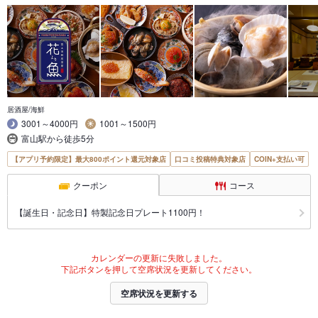
居酒屋/海鮮
3001～4000円
1001～1500円
富山駅から徒歩5分
【アプリ予約限定】最大800ポイント還元対象店
口コミ投稿特典対象店
COIN+支払い可
クーポン
コース
【誕生日・記念日】特製記念日プレート1100円！
カレンダーの更新に失敗しました。
下記ボタンを押して空席状況を更新してください。
空席状況を更新する