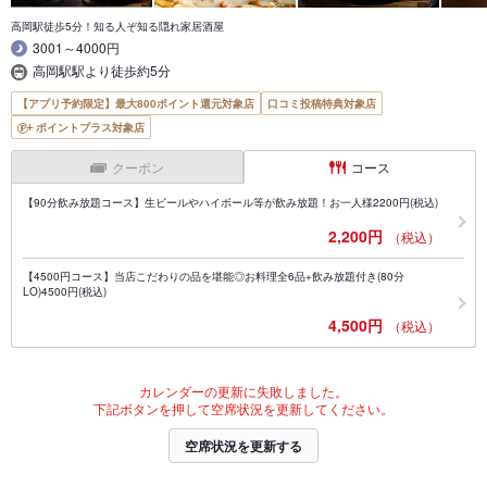
高岡駅徒歩5分！知る人ぞ知る隠れ家居酒屋
3001～4000円
高岡駅駅より徒歩約5分
【アプリ予約限定】最大800ポイント還元対象店
口コミ投稿特典対象店
ポイントプラス対象店
クーポン
コース
【90分飲み放題コース】生ビールやハイボール等が飲み放題！お一人様2200円(税込)
2,200円
（税込）
【4500円コース】当店こだわりの品を堪能◎お料理全6品+飲み放題付き(80分
LO)4500円(税込)
4,500円
（税込）
カレンダーの更新に失敗しました。
下記ボタンを押して空席状況を更新してください。
空席状況を更新する