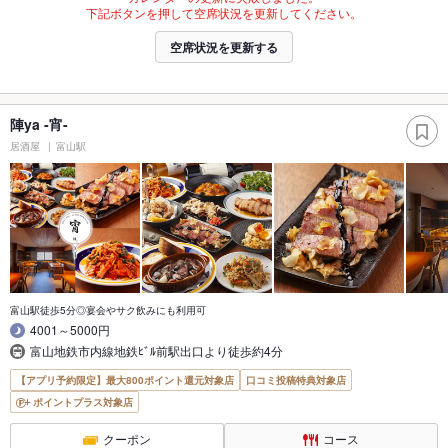
下記ボタンを押して空席状況を更新してください。
空席状況を更新する
陣ya -宵-
居酒屋
富山駅
富山駅徒歩5分◎宴会やサク飲みにも利用可
4001～5000円
富山地鉄市内線地鉄ﾋﾞﾙ前駅出口より徒歩約4分
【アプリ予約限定】最大800ポイント還元対象店
口コミ投稿特典対象店
ポイントプラス対象店
クーポン
コース