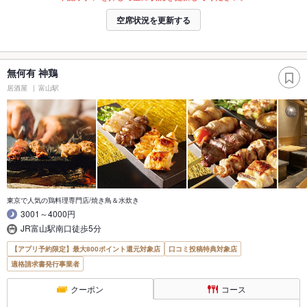
空席状況を更新する
無何有 神鶏
居酒屋
富山駅
東京で人気の鶏料理専門店/焼き鳥＆水炊き
3001～4000円
JR富山駅南口徒歩5分
【アプリ予約限定】最大800ポイント還元対象店
口コミ投稿特典対象店
適格請求書発行事業者
クーポン
コース