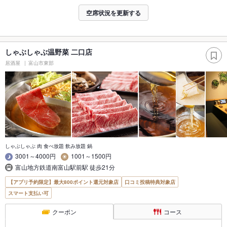
空席状況を更新する
しゃぶしゃぶ温野菜 二口店
居酒屋
富山市東部
しゃぶしゃぶ 肉 食べ放題 飲み放題 鍋
3001～4000円
1001～1500円
富山地方鉄道南富山駅前駅 徒歩21分
【アプリ予約限定】最大800ポイント還元対象店
口コミ投稿特典対象店
スマート支払い可
クーポン
コース