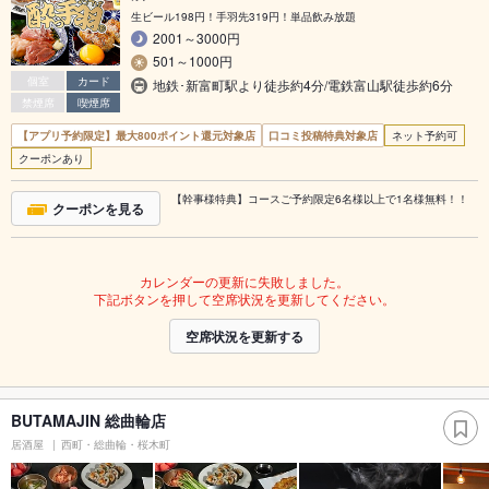
生ビール198円！手羽先319円！単品飲み放題
2001～3000円
501～1000円
個室
カード
地鉄･新富町駅より徒歩約4分/電鉄富山駅徒歩約6分
禁煙席
喫煙席
【アプリ予約限定】最大800ポイント還元対象店
口コミ投稿特典対象店
ネット予約可
クーポンあり
【幹事様特典】コースご予約限定6名様以上で1名様無料！！
クーポンを見る
カレンダーの更新に失敗しました。
下記ボタンを押して空席状況を更新してください。
空席状況を更新する
BUTAMAJIN 総曲輪店
居酒屋
西町・総曲輪・桜木町