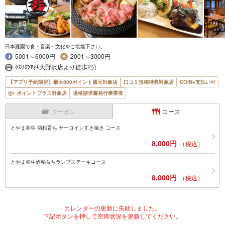
日本庭園で食・音楽・文化をご堪能下さい。
5001～6000円
2001～3000円
ｸｽﾘのｱｵｷ大野沢店より徒歩2分
【アプリ予約限定】最大800ポイント還元対象店
口コミ投稿特典対象店
COIN+支払い可
ポイントプラス対象店
適格請求書発行事業者
クーポン
コース
とやま和牛 酒粕育ち サーロインすき焼き コース
8,000円
（税込）
とやま和牛酒粕育ちランプステーキコース
8,000円
（税込）
カレンダーの更新に失敗しました。
下記ボタンを押して空席状況を更新してください。