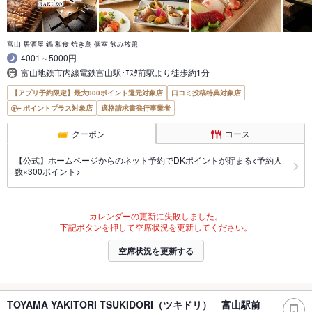
富山 居酒屋 鍋 和食 焼き鳥 個室 飲み放題
4001～5000円
富山地鉄市内線電鉄富山駅･ｴｽﾀ前駅より徒歩約1分
【アプリ予約限定】最大800ポイント還元対象店
口コミ投稿特典対象店
ポイントプラス対象店
適格請求書発行事業者
クーポン
コース
【公式】ホームページからのネット予約でDKポイントが貯まる<予約人
数×300ポイント>
カレンダーの更新に失敗しました。
下記ボタンを押して空席状況を更新してください。
空席状況を更新する
TOYAMA YAKITORI TSUKIDORI（ツキドリ） 富山駅前