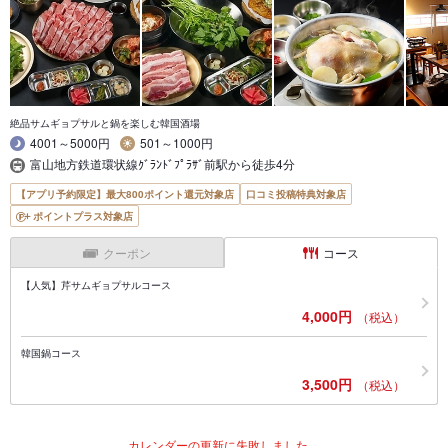
絶品サムギョプサルと鍋を楽しむ韓国酒場
4001～5000円
501～1000円
富山地方鉄道環状線ｸﾞﾗﾝﾄﾞﾌﾟﾗｻﾞ前駅から徒歩4分
【アプリ予約限定】最大800ポイント還元対象店
口コミ投稿特典対象店
ポイントプラス対象店
クーポン
コース
【人気】芹サムギョプサルコース
4,000円
（税込）
韓国鍋コース
3,500円
（税込）
カレンダーの更新に失敗しました。