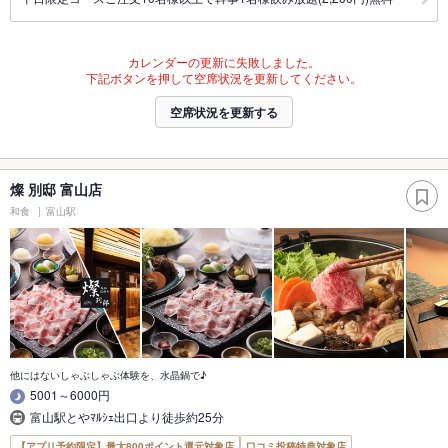
カレンダーの更新に失敗しました。
下記ボタンを押して空席状況を更新してください。
空席状況を更新する
燦 別邸 富山店
和食
富山駅
他にはないしゃぶしゃぶ体験を、水晶鍋で♪
5001～6000円
富山駅とやﾏﾙｼｪ出口より徒歩約25分
【アプリ予約限定】最大800ポイント還元対象店
口コミ投稿特典対象店