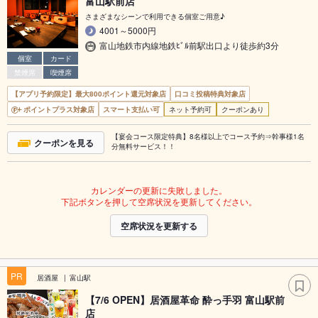
富山駅前店
さまざまなシーンで利用できる個室ご用意♪
4001～5000円
富山地鉄市内線地鉄ﾋﾞﾙ前駅出口より徒歩約3分
個室
カード
禁煙席
喫煙席
【アプリ予約限定】最大800ポイント還元対象店
口コミ投稿特典対象店
ポイントプラス対象店
スマート支払い可
ネット予約可
クーポンあり
【宴会コース限定特典】8名様以上でコース予約⇒幹事様1名
クーポンを見る
分無料サービス！！
カレンダーの更新に失敗しました。
下記ボタンを押して空席状況を更新してください。
空席状況を更新する
PR
居酒屋
富山駅
【7/6 OPEN】居酒屋革命 酔っ手羽 富山駅前
店