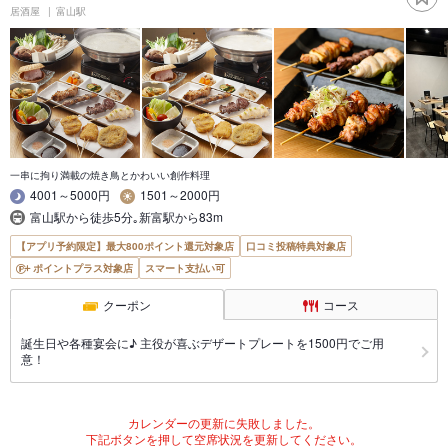
居酒屋
富山駅
一串に拘り満載の焼き鳥とかわいい創作料理
4001～5000円
1501～2000円
富山駅から徒歩5分｡新富駅から83m
【アプリ予約限定】最大800ポイント還元対象店
口コミ投稿特典対象店
ポイントプラス対象店
スマート支払い可
クーポン
コース
誕生日や各種宴会に♪ 主役が喜ぶデザートプレートを1500円でご用
意！
カレンダーの更新に失敗しました。
下記ボタンを押して空席状況を更新してください。