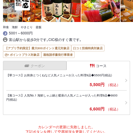
和食 海鮮 やきとり 釜飯
5001～6000円
富山駅から徒歩3分です｡CIC様のすぐ裏です｡
【アプリ予約限定】最大800ポイント還元対象店
口コミ投稿特典対象店
ポイントプラス対象店
適格請求書発行事業者
クーポン
コース
【華コース】お刺身とつくねなど人気メニューが入った料理9品◆5500円(税込)
5,500円
（税込）
【雅コース】人気No.1 海鮮しゃぶ鍋と暖座の人気メニューが入った料理9品◆6600
円(税込)
6,600円
（税込）
カレンダーの更新に失敗しました。
下記ボタンを押して空席状況を更新してください。