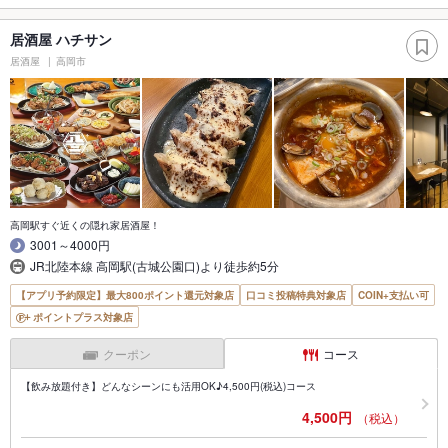
居酒屋 ハチサン
居酒屋
高岡市
高岡駅すぐ近くの隠れ家居酒屋！
3001～4000円
JR北陸本線 高岡駅(古城公園口)より徒歩約5分
【アプリ予約限定】最大800ポイント還元対象店
口コミ投稿特典対象店
COIN+支払い可
ポイントプラス対象店
クーポン
コース
【飲み放題付き】どんなシーンにも活用OK♪4,500円(税込)コース
4,500円
（税込）