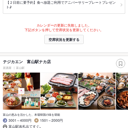
【２日前に要予約】食べ放題ご利用でアニバーサリープレートプレゼン
ト♪
カレンダーの更新に失敗しました。
下記ボタンを押して空席状況を更新してください。
空席状況を更新する
テジカエン 富山駅ナカ店
居酒屋
富山駅
富山の恵みを活かした、本場韓国の味を堪能
3001～4000円
1501～2000円
富山駅改札出てすぐ｡