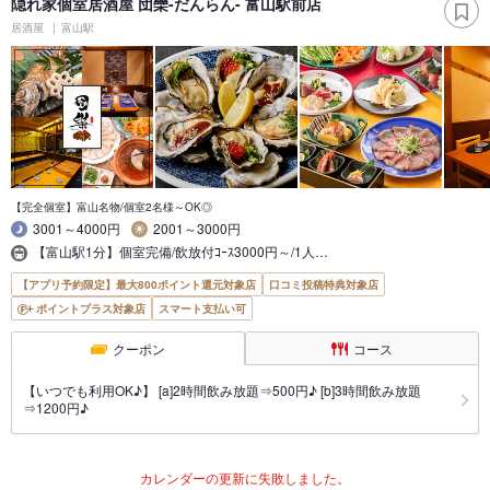
隠れ家個室居酒屋 団欒-だんらん- 富山駅前店
居酒屋
富山駅
【完全個室】富山名物/個室2名様～OK◎
3001～4000円
2001～3000円
【富山駅1分】個室完備/飲放付ｺｰｽ3000円～/1人…
【アプリ予約限定】最大800ポイント還元対象店
口コミ投稿特典対象店
ポイントプラス対象店
スマート支払い可
クーポン
コース
【いつでも利用OK♪】 [a]2時間飲み放題⇒500円♪ [b]3時間飲み放題
⇒1200円♪
カレンダーの更新に失敗しました。