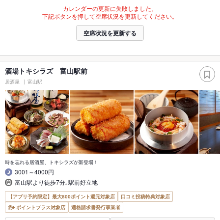
カレンダーの更新に失敗しました。
下記ボタンを押して空席状況を更新してください。
空席状況を更新する
酒場トキシラズ 富山駅前
居酒屋
富山駅
時を忘れる居酒屋、トキシラズが新登場！
3001～4000円
富山駅より徒歩7分｡駅前好立地
【アプリ予約限定】最大800ポイント還元対象店
口コミ投稿特典対象店
ポイントプラス対象店
適格請求書発行事業者