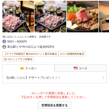
他にはないしゃぶしゃぶ体験を、水晶鍋で♪
5001～6000円
富山駅とやﾏﾙｼｪ出口より徒歩約25分
【アプリ予約限定】最大800ポイント還元対象店
口コミ投稿特典対象店
ポイントプラス対象店
クーポン
コース
【お祝いごとに】デザートプレゼント！！
カレンダーの更新に失敗しました。
下記ボタンを押して空席状況を更新してください。
空席状況を更新する