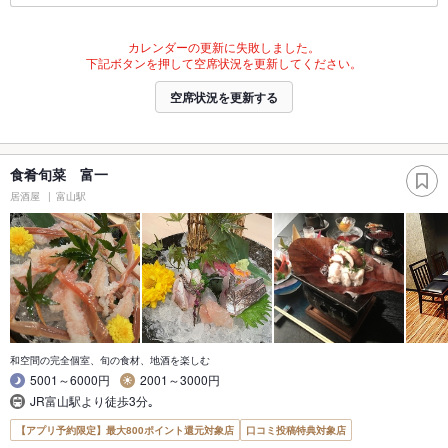
カレンダーの更新に失敗しました。
下記ボタンを押して空席状況を更新してください。
空席状況を更新する
食肴旬菜 富一
居酒屋
富山駅
和空間の完全個室、旬の食材、地酒を楽しむ
5001～6000円
2001～3000円
JR富山駅より徒歩3分｡
【アプリ予約限定】最大800ポイント還元対象店
口コミ投稿特典対象店