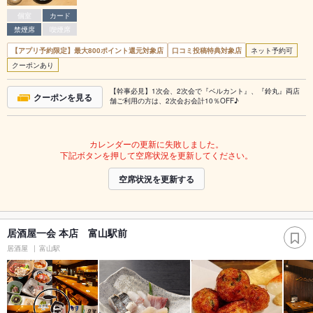
個室
カード
禁煙席
喫煙席
【アプリ予約限定】最大800ポイント還元対象店
口コミ投稿特典対象店
ネット予約可
クーポンあり
【幹事必見】1次会、2次会で『ベルカント』、『鈴丸』両店
クーポンを見る
舗ご利用の方は、2次会お会計10％OFF♪
カレンダーの更新に失敗しました。
下記ボタンを押して空席状況を更新してください。
空席状況を更新する
居酒屋一会 本店 富山駅前
居酒屋
富山駅