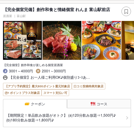
【完全個室完備】創作和食と情緒個室 れんま 富山駅前店
居酒屋
富山駅
【完全個室】創作和食が楽しめる個室居酒屋
3001～4000円
2001～3000円
【完全個室】お一人様ご利用OK♪個別盛りｺｰｽあ…
【アプリ予約限定】最大800ポイント還元対象店
口コミ投稿特典対象店
ポイントプラス対象店
スマート支払い可
クーポン
コース
【期間限定！単品飲み放題がオトク】 (a)120分飲み放題⇒1,500円♪
(b)180分飲み放題⇒1,800円♪