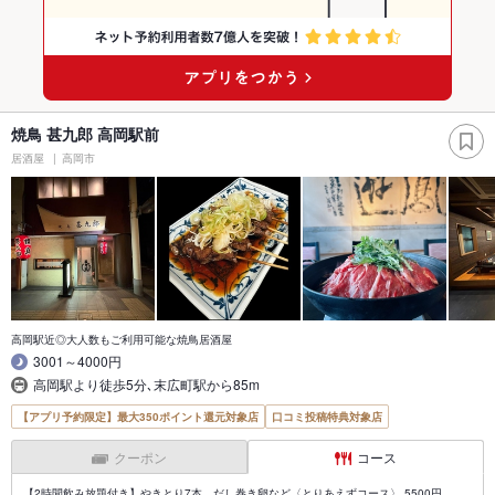
焼鳥 甚九郎 高岡駅前
居酒屋
高岡市
高岡駅近◎大人数もご利用可能な焼鳥居酒屋
3001～4000円
高岡駅より徒歩5分､末広町駅から85m
【アプリ予約限定】最大350ポイント還元対象店
口コミ投稿特典対象店
クーポン
コース
【2時間飲み放題付き】やきとり7本、だし巻き卵など〈とりあえずコース〉 5500円