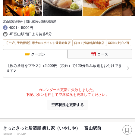
富山駅徒歩5分｜隠れ家的な海鮮居酒屋
4001～5000円
JR富山駅南口より徒歩5分
【アプリ予約限定】最大800ポイント還元対象店
口コミ投稿特典対象店
COIN+支払い可
クーポン
コース
【飲み放題をプラス】+2,000円（税込）で120分飲み放題をお付けでき
ます♪
カレンダーの更新に失敗しました。
下記ボタンを押して空席状況を更新してください。
空席状況を更新する
きっときっと居酒屋 癒し家（いやしや） 富山駅前
居酒屋
富山駅