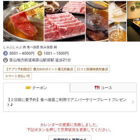
しゃぶしゃぶ 肉 食べ放題 飲み放題 鍋
3001～4000円
1001～1500円
富山地方鉄道南富山駅前駅 徒歩21分
【アプリ予約限定】最大800ポイント還元対象店
口コミ投稿特典対象店
スマート支払い可
クーポン
コース
【２日前に要予約】食べ放題ご利用でアニバーサリープレートプレゼン
ト♪
カレンダーの更新に失敗しました。
下記ボタンを押して空席状況を更新してください。
空席状況を更新する