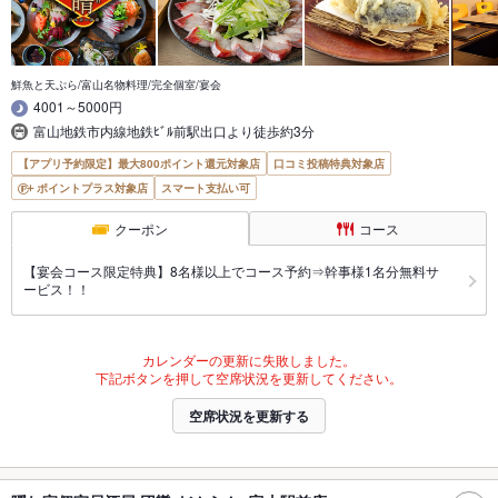
鮮魚と天ぷら/富山名物料理/完全個室/宴会
4001～5000円
富山地鉄市内線地鉄ﾋﾞﾙ前駅出口より徒歩約3分
【アプリ予約限定】最大800ポイント還元対象店
口コミ投稿特典対象店
ポイントプラス対象店
スマート支払い可
クーポン
コース
【宴会コース限定特典】8名様以上でコース予約⇒幹事様1名分無料サ
ービス！！
カレンダーの更新に失敗しました。
下記ボタンを押して空席状況を更新してください。
空席状況を更新する