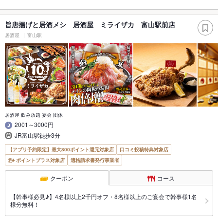
旨唐揚げと居酒メシ 居酒屋 ミライザカ 富山駅前店
居酒屋
富山駅
居酒屋 飲み放題 宴会 団体
2001～3000円
JR富山駅徒歩3分
【アプリ予約限定】最大800ポイント還元対象店
口コミ投稿特典対象店
ポイントプラス対象店
適格請求書発行事業者
クーポン
コース
【幹事様必見♪】4名様以上2千円オフ・8名様以上のご宴会で幹事様1名
様分無料！