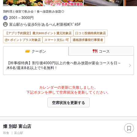
鶏料理と個室で飲み会！食べ放題飲み放題◎
2001～3000円
富山駅から徒歩5分/あるぺん村新桜町ﾋﾞﾙ5F
【アプリ予約限定】最大800ポイント還元対象店
口コミ投稿特典対象店
ポイントプラス対象店
スマート支払い可
適格請求書発行事業者
クーポン
コース
【幹事様特典】割引後4000円以上の食べ飲み放題or宴会コースを日～
木6名/週末8名以上で1名無料！
カレンダーの更新に失敗しました。
下記ボタンを押して空席状況を更新してください。
空席状況を更新する
燦 別邸 富山店
和食
富山駅