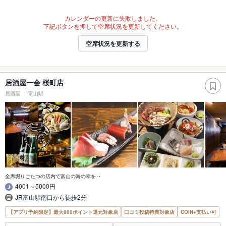
カレンダーの更新に失敗しました。
下記ボタンを押して空席状況を更新してください。
空席状況を更新する
居酒屋一会 桜町店
居酒屋
富山駅
全席堀りごたつの店内で富山の海の幸を‥
4001～5000円
JR富山駅南口から徒歩2分
【アプリ予約限定】最大800ポイント還元対象店
口コミ投稿特典対象店
COIN+支払い可