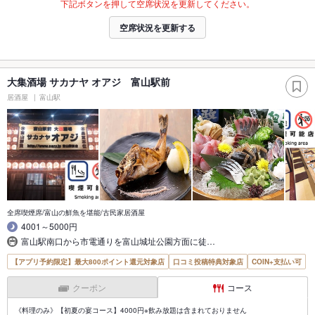
下記ボタンを押して空席状況を更新してください。
空席状況を更新する
大集酒場 サカナヤ オアジ 富山駅前
居酒屋
富山駅
全席喫煙席/富山の鮮魚を堪能/古民家居酒屋
4001～5000円
富山駅南口から市電通りを富山城址公園方面に徒…
【アプリ予約限定】最大800ポイント還元対象店
口コミ投稿特典対象店
COIN+支払い可
クーポン
コース
《料理のみ》【初夏の宴コース】4000円※飲み放題は含まれておりません