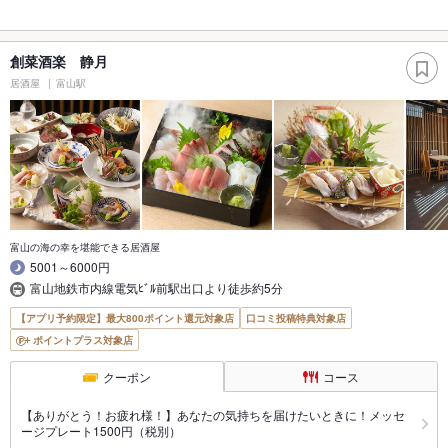
創菜酒楽 静月
居酒屋
富山駅
富山の海の幸を堪能できる居酒屋
5001～6000円
富山地鉄市内線電気ﾋﾞﾙ前駅出口より徒歩約5分
【アプリ予約限定】最大800ポイント還元対象店
口コミ投稿特典対象店
ポイントプラス対象店
クーポン
コース
【ありがとう！お疲れ様！】あなたの気持ちを届けたいときに！メッセ
ージプレート1500円（税別）