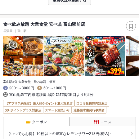
食べ飲み放題 大衆食堂 安べゑ 富山駅前店
居酒屋
富山駅
富山駅3分 大衆食堂 飲み放題 個室
2001～3000円
501～1000円
富山地鉄市内線電鉄富山駅･ｴｽﾀ前駅出口より約2分
【アプリ予約限定】最大800ポイント還元対象店
口コミ投稿特典対象店
ポイントプラス対象店
スマート支払い可
適格請求書発行事業者
クーポン
コース
【いつでもお得】10種以上の豊富なレモンサワー218円(税込)～