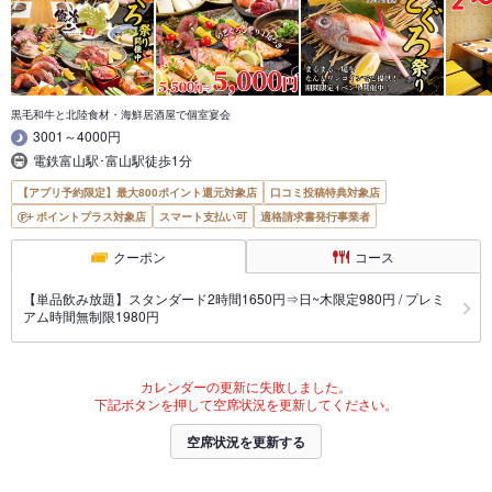
黒毛和牛と北陸食材・海鮮居酒屋で個室宴会
3001～4000円
電鉄富山駅･富山駅徒歩1分
【アプリ予約限定】最大800ポイント還元対象店
口コミ投稿特典対象店
ポイントプラス対象店
スマート支払い可
適格請求書発行事業者
クーポン
コース
【単品飲み放題】スタンダード2時間1650円⇒日~木限定980円 / プレミ
アム時間無制限1980円
カレンダーの更新に失敗しました。
下記ボタンを押して空席状況を更新してください。
空席状況を更新する