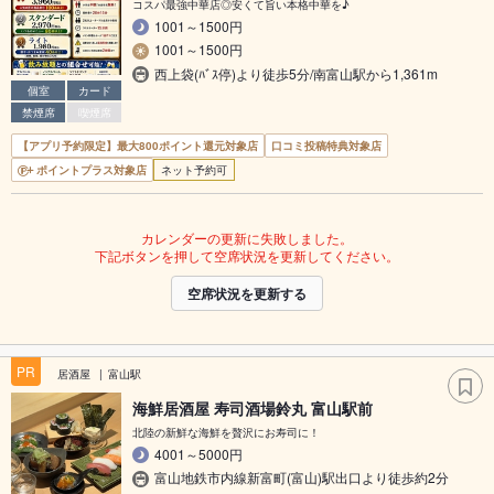
コスパ最強中華店◎安くて旨い本格中華を♪
1001～1500円
1001～1500円
西上袋(ﾊﾞｽ停)より徒歩5分/南富山駅から1,361m
個室
カード
禁煙席
喫煙席
【アプリ予約限定】最大800ポイント還元対象店
口コミ投稿特典対象店
ポイントプラス対象店
ネット予約可
カレンダーの更新に失敗しました。
下記ボタンを押して空席状況を更新してください。
空席状況を更新する
PR
居酒屋
富山駅
海鮮居酒屋 寿司酒場鈴丸 富山駅前
北陸の新鮮な海鮮を贅沢にお寿司に！
4001～5000円
富山地鉄市内線新富町(富山)駅出口より徒歩約2分