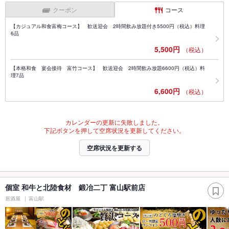
クーポン
コース
【カジュアル和食富梅コース】 歓送迎会 2時間飲み放題付き5500円（税込）料理
6品
5,500円
（税込）
【本格和食 宴会接待 富竹コース】 歓送迎会 2時間飲み放題6600円（税込）料
理7品
6,600円
（税込）
カレンダーの更新に失敗しました。
下記ボタンを押して空席状況を更新してください。
空席状況を更新する
個室 和牛と北陸食材 鍛冶二丁 富山駅前店
居酒屋
富山駅