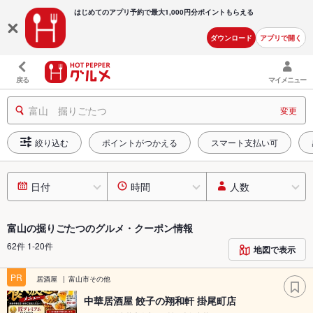
はじめてのアプリ予約で最大
1,000円分ポイントもらえる
ダウンロード
アプリで開く
戻る
マイメニュー
富山 掘りごたつ
変更
絞り込む
ポイントがつかえる
スマート支払い可
日付
時間
人数
富山の掘りごたつのグルメ・クーポン情報
62件 1-20件
地図で表示
PR
居酒屋
富山市その他
中華居酒屋 餃子の翔和軒 掛尾町店