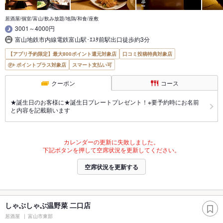
居酒屋/個室/富山/飲み放題/地鶏/和食/座敷
3001～4000円
富山地鉄市内線電鉄富山駅･ｴｽﾀ前駅出口徒歩約3分
【アプリ予約限定】最大800ポイント還元対象店
口コミ投稿特典対象店
ポイントプラス対象店
スマート支払い可
クーポン
コース
★誕生日のお客様に★誕生日プレートプレゼント！※要予約時にお名前
と内容を記載願います
カレンダーの更新に失敗しました。
下記ボタンを押して空席状況を更新してください。
空席状況を更新する
しゃぶしゃぶ温野菜 二口店
居酒屋
富山市東部