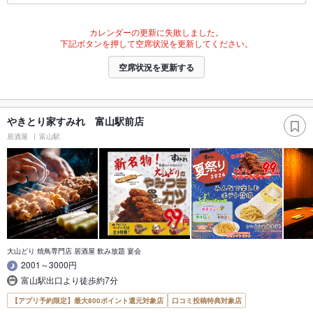
カレンダーの更新に失敗しました。
下記ボタンを押して空席状況を更新してください。
空席状況を更新する
やきとり家すみれ 富山駅前店
居酒屋
富山駅
大山どり 焼鳥専門店 居酒屋 飲み放題 宴会
2001～3000円
富山駅出口より徒歩約7分
【アプリ予約限定】最大800ポイント還元対象店
口コミ投稿特典対象店