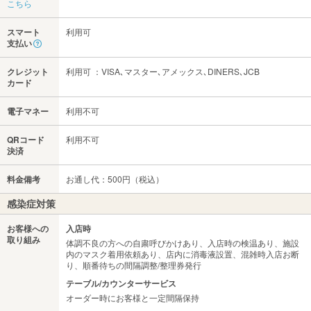
こちら
スマート
利用可
支払い
クレジット
利用可 ：VISA､マスター､アメックス､DINERS､JCB
カード
電子マネー
利用不可
QRコード
利用不可
決済
料金備考
お通し代：500円（税込）
感染症対策
お客様への
入店時
取り組み
体調不良の方への自粛呼びかけあり、入店時の検温あり、施設
内のマスク着用依頼あり、店内に消毒液設置、混雑時入店お断
り、順番待ちの間隔調整/整理券発行
テーブル/カウンターサービス
オーダー時にお客様と一定間隔保持