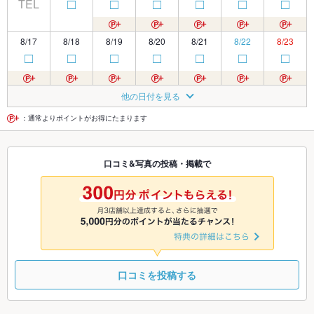
TEL
□
□
□
□
□
□
8/17
8/18
8/19
8/20
8/21
8/22
8/23
□
□
□
□
□
□
□
8/24
8/25
8/26
8/27
8/28
8/29
8/30
他の日付を見る
◎
◎
◎
◎
◎
◎
◎
：通常よりポイントがお得にたまります
8/31
9/1
9/2
9/3
9/4
9/5
9/6
口コミ&写真の投稿・掲載で
◎
◎
◎
◎
◎
◎
◎
9/7
9/8
9/9
9/10
9/11
9/12
9/13
◎
◎
◎
◎
◎
◎
◎
口コミを投稿する