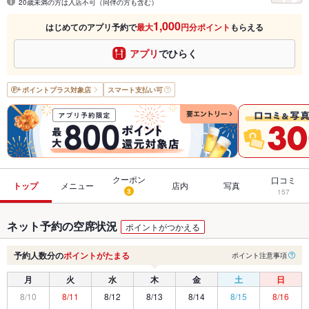
20歳未満の方は入店不可（同伴の方も含む）
1,000
はじめてのアプリ予約で
最大
円分ポイント
もらえる
アプリ
でひらく
ポイントプラス
対象店
スマート支払い可
クーポン
口コミ
トップ
メニュー
店内
写真
3
157
ネット予約の空席状況
ポイントがつかえる
予約人数分の
ポイントがたまる
ポイント注意事項
月
火
水
木
金
土
日
8/10
8/11
8/12
8/13
8/14
8/15
8/16