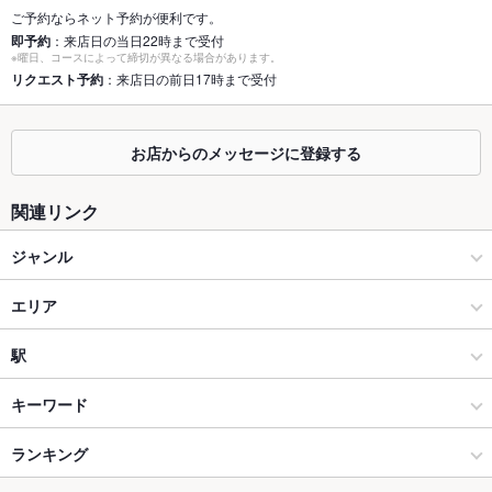
ご予約ならネット予約が便利です。
個室
あり ：2名様の少人数からご利用可能な個室席をご用意してお
即予約
：来店日の当日22時まで受付
ります!!
※曜日、コースによって締切が異なる場合があります。
リクエスト予約
：来店日の前日17時まで受付
座敷
あり
掘りごたつ
あり
お店からのメッセージに登録する
カウンター
なし
関連リンク
ソファー
なし
ジャンル
テラス席
なし
居酒屋
エリア
貸切
貸切不可 ：店舗貸切のご予約も承っております!!営業時間外の
貸切もお気軽にお問い合わせください!!
和風
富山駅
駅
設備
海鮮
富山駅 × 居酒屋
地鉄ビル前駅
キーワード
Wi-Fi
あり
富山市 × 居酒屋
富山駅 × 和風
電気ビル前駅
ランキング
からあげ
お茶漬け
炉ばた焼き・炙り焼き
エビ料理
刺身
バリアフリ
なし ：詳細はお問い合わせください。
ー
フライドポテト
ソーセージ
海鮮丼
しゃぶしゃぶ
うどん
天ぷら