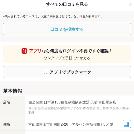
すべての口コミを見る
※表示されているコースは、現在予約を受け付けていない場合があります。
口コミを投稿する
アプリ
なら何度もログイン不要ですぐ確認！
ワンタップで手軽につかえる
アプリでブックマーク
基本情報
店名
完全個室 日本酒100種無制限飲み放題 天晴 富山駅前店
富山駅前/完全個室/飲み放題/のどぐろ/日本酒/宴会/富山名物/焼き鳥/天麩羅/
刺身
住所
富山県富山市新桜町2-26 アルペン村新桜町ビル4階