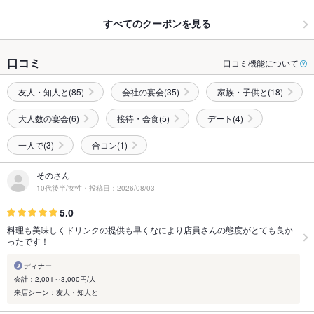
すべてのクーポンを見る
口コミ
口コミ機能について
友人・知人と(85)
会社の宴会(35)
家族・子供と(18)
大人数の宴会(6)
接待・会食(5)
デート(4)
一人で(3)
合コン(1)
そのさん
10代後半/女性・投稿日：2026/08/03
5.0
料理も美味しくドリンクの提供も早くなにより店員さんの態度がとても良か
ったです！
ディナー
会計：2,001～3,000円/人
来店シーン：友人・知人と