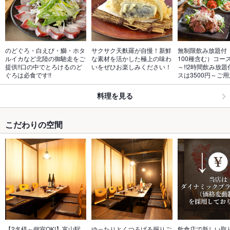
のどぐろ・白えび・鰤・ホタ
サクサク天麩羅が自慢！新鮮
無制限飲み放題付
ルイカなど北陸の御馳走をご
な素材を活かした極上の味わ
100種含む）コース
提供!!口の中でとろけるのど
いをぜひお楽しみください！
～!!2時間飲み放
ぐろは必食です!!
スは3500円～ご
料理を見る
こだわりの空間
【2名様～個室OK!】富山駅
ゆったりとくつろげる掘りご
飲食店で新しい取