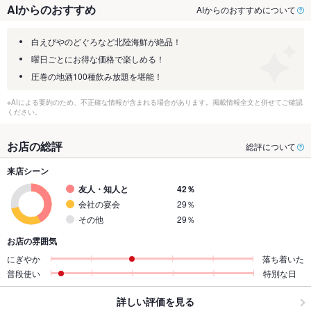
AIからのおすすめ
AIからのおすすめについて
白えびやのどぐろなど北陸海鮮が絶品！
曜日ごとにお得な価格で楽しめる！
圧巻の地酒100種飲み放題を堪能！
※AIによる要約のため、不正確な情報が含まれる場合があります。掲載情報全文と併せてご確認
ください。
お店の総評
総評について
来店シーン
友人・知人と
42％
会社の宴会
29％
その他
29％
お店の雰囲気
にぎやか
落ち着いた
普段使い
特別な日
詳しい評価を見る