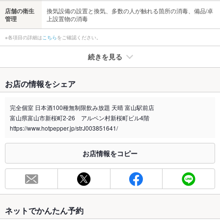
店舗の衛生
換気設備の設置と換気、多数の人が触れる箇所の消毒、備品/卓
管理
上設置物の消毒
※各項目の詳細は
こちら
をご確認ください。
続きを見る
たばこ
お店の情報をシェア
禁煙・喫煙
全席喫煙可
※喫煙の場合、加熱式たばこ限定です。
完全個室 日本酒100種無制限飲み放題 天晴 富山駅前店
個室席にて分煙対応可能。お気軽にご相談ください。
富山県富山市新桜町2-26 アルペン村新桜町ビル4階
喫煙専用室
https://www.hotpepper.jp/strJ003851641/
あり
※2020年4月1日～受動喫煙対策に関する法律が施行されています。正しい情報はお店へお問い
お店情報をコピー
合わせください。
お席
総席数
164席(2名様～団体様まで個室充実!!各種宴会におすすめです!!)
最大宴会収
100人(広々とした店内は飲み会、宴会、忘年会、歓送迎会に最
ネットでかんたん予約
容人数
適!!)