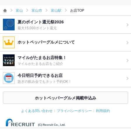
富山
富山市
富山駅
お店TOP
備考
その他、ご要望がございましたらお気軽にご相談くださいませ!!
夏のポイント還元祭2026
最大15,000ポイント還元
ホットペッパーグルメについて
マイルがたまるお店特集！
マイルがたまるお店をご紹介
今日明日予約できるお店
急ぎの飲み会でもネット予約OK！
ホットペッパーグルメ掲載申込み
よくある問い合わせ
プライバシーポリシー
利用規約
(C) Recruit Co., Ltd.