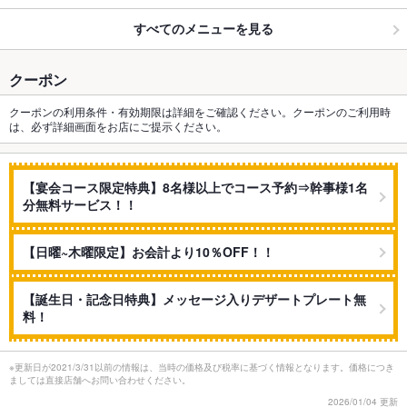
すべてのメニューを見る
クーポン
クーポンの利用条件・有効期限は詳細をご確認ください。クーポンのご利用時
は、必ず詳細画面をお店にご提示ください。
【宴会コース限定特典】8名様以上でコース予約⇒幹事様1名
分無料サービス！！
【日曜~木曜限定】お会計より10％OFF！！
【誕生日・記念日特典】メッセージ入りデザートプレート無
料！
※更新日が2021/3/31以前の情報は、当時の価格及び税率に基づく情報となります。価格につき
ましては直接店舗へお問い合わせください。
2026/01/04 更新