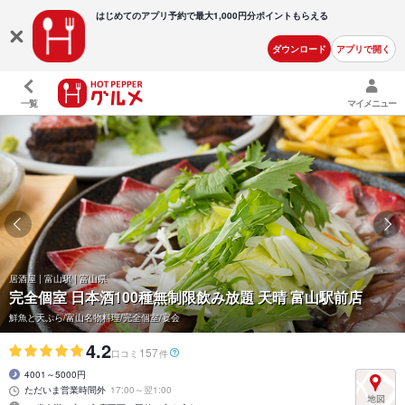
はじめてのアプリ予約で最大
1,000円分ポイントもらえる
ダウンロード
アプリで開く
一覧
マイメニュー
居酒屋 | 富山駅 | 富山県
完全個室 日本酒100種無制限飲み放題 天晴 富山駅前店
鮮魚と天ぷら/富山名物料理/完全個室/宴会
4.2
157
口コミ
件
4001～5000円
ただいま営業時間外
17:00～翌1:00