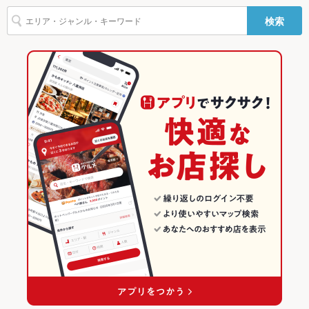
富山市 × 和風
富山駅 × 海鮮
富山駅
富山のグルメランキング
検索
駐車場
なし ：お店の前のコインパーキングをご利用ください。
おでん
ぶりしゃぶ
鶏皮
もつ鍋
ステーキ
餃子
パンケーキ
富山市 × 海鮮
富山
富山の居酒屋ランキング
デザート
その他設備
－
地鉄ビル前駅 × 居酒屋
富山 × 居酒屋
富山市のグルメランキング
その他
飲み放題
あり ：飲み放題付きコース、単品飲み放題をご用意しておりま
地鉄ビル前駅 × 和風
富山 × 和風
富山市の居酒屋ランキング
す!!
地鉄ビル前駅 × 海鮮
富山 × 海鮮
富山駅のグルメランキング
食べ放題
なし ：食べ放題はございませんが、単品をお手頃に取り揃えて
おります!!
富山駅の居酒屋ランキング
お酒
カクテル充実、焼酎充実、日本酒充実、ワイン充実
お子様連れ
お子様連れ歓迎 ：お子様連れの方は事前にご連絡ください。
ウェディン
結婚式の二次会、同窓会、歓送迎会、忘年会、新年会など、団
グパーティ
体様でのご利用も大歓迎♪
ー二次会
お祝い・サ
可
プライズ対
応