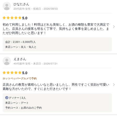
ひなたさん
20代前半/女性・投稿日：2026/08/03
5.0
初めて利用しました！料理はどれも美味しく、お酒の種類も豊富で大満足で
した。店員さんの接客も明るく丁寧で、気持ちよく食事を楽しめました。ま
たぜひ利用したいと思います！
会計：2,001～3,000円/人
来店シーン：友人・知人と
えまさん
40代後半/女性・来店日：2026/07/31
5.0
ホットペッパーグルメで予約
店員さんの教育が素晴らしいなと思いましたし、男性ですごく笑顔が可愛い
素敵な方がいたので、すぐにまた行きたいです！
ディナー | 2人
来店シーン：デート
予約コース：お席のみのご予約