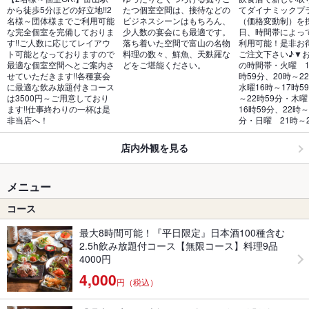
から徒歩5分ほどの好立地!!2
たつ個室空間は、接待などの
てダイナミックプ
名様～団体様までご利用可能
ビジネスシーンはもちろん、
（価格変動制）を
な完全個室を完備しておりま
少人数の宴会にも最適です。
日、時間帯によっ
す!!ご人数に応じてレイアウ
落ち着いた空間で富山の名物
利用可能！是非お
ト可能となっておりますので
料理の数々、鮮魚、天麩羅な
ご注文下さい♪▼お
最適な個室空間へとご案内さ
どをご堪能ください。
の時間帯・火曜　1
せていただきます!!各種宴会
時59分、20時～2
に最適な飲み放題付きコース
水曜16時～17時5
は3500円～ご用意しており
～22時59分・木曜
ます!!仕事終わりの一杯は是
16時59分、22時～
非当店へ！
分・日曜　21時～2
店内外観を見る
メニュー
コース
最大8時間可能！『平日限定』日本酒100種含む
2.5h飲み放題付コース【無限コース】料理9品
4000円
4,000
円（税込）