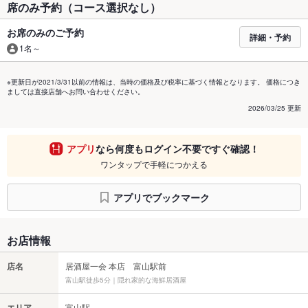
席のみ予約（コース選択なし）
お席のみのご予約
詳細・予約
1名～
※更新日が2021/3/31以前の情報は、当時の価格及び税率に基づく情報となります。 価格につき
ましては直接店舗へお問い合わせください。
2026/03/25 更新
アプリ
なら何度もログイン不要ですぐ確認！
ワンタップで手軽につかえる
アプリでブックマーク
お店情報
店名
居酒屋一会 本店 富山駅前
富山駅徒歩5分｜隠れ家的な海鮮居酒屋
エリア
富山駅