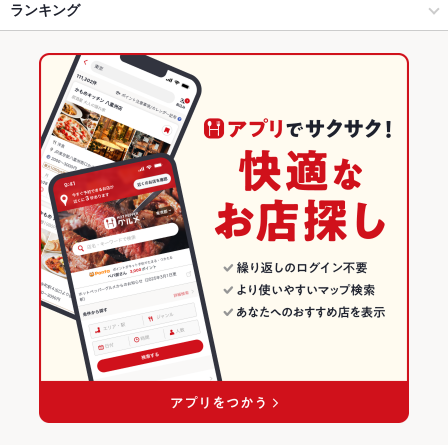
富山市 × 和風
富山駅 × 和風
富山駅
ランキング
からあげ
お茶漬け
馬刺し
エビ料理
カニ料理
刺身
ローストビーフ
フライドポテト
うどん
天ぷら
牛すじ
鶏皮
ピザ
餃子
新富町駅 × 居酒屋
富山駅 × 和食
富山のグルメランキング
とうもろこしの天ぷら
新富町駅 × 和風
富山駅 × 和食全般
富山の居酒屋ランキング
和食
富山
富山市のグルメランキング
和食全般
富山 × 居酒屋
富山市の居酒屋ランキング
富山市 × 和食
富山 × 和風
富山駅のグルメランキング
富山市 × 和食全般
富山 × 和食
富山駅の居酒屋ランキング
新富町駅 × 和食
富山 × 和食全般
新富町駅 × 和食全般