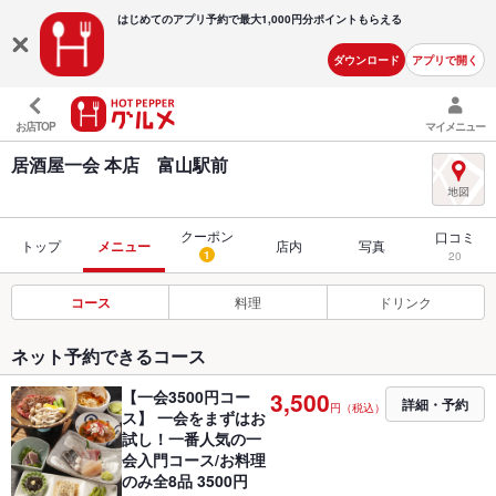
はじめてのアプリ予約で最大
1,000円分ポイントもらえる
ダウンロード
アプリで開く
お店TOP
マイメニュー
居酒屋一会 本店 富山駅前
クーポン
口コミ
トップ
メニュー
店内
写真
1
20
コース
料理
ドリンク
ネット予約できるコース
【一会3500円コー
3,500
詳細・予約
円（税込）
ス】 一会をまずはお
試し！一番人気の一
会入門コース/お料理
のみ全8品 3500円