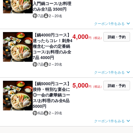
入門鍋コース/お料理
のみ全7品 3500円
7品
2～20名
クーポン1件をみる
【鍋4000円コース】
4,000
詳細・予約
円（税込）
迷ったらコレ！刺身4
種含む一会の定番鍋
コース/お料理のみ全
7品 4000円
7品
2～20名
クーポン1件をみる
【鍋5000円コース】
5,000
詳細・予約
円（税込）
接待・特別な宴会に
◎一会の豪華鍋コー
ス/お料理のみ全6品
5000円
6品
2～20名
クーポン1件をみる