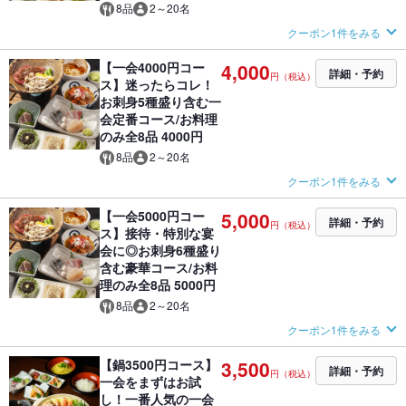
8品
2～20名
クーポン1件をみる
【一会4000円コー
4,000
詳細・予約
円（税込）
ス】迷ったらコレ！
お刺身5種盛り含む一
会定番コース/お料理
のみ全8品 4000円
8品
2～20名
クーポン1件をみる
【一会5000円コー
5,000
詳細・予約
円（税込）
ス】接待・特別な宴
会に◎お刺身6種盛り
含む豪華コース/お料
理のみ全8品 5000円
8品
2～20名
クーポン1件をみる
【鍋3500円コース】
3,500
詳細・予約
円（税込）
一会をまずはお試
し！一番人気の一会