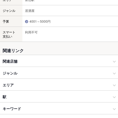
ジャンル
居酒屋
予算
4001～5000円
スマート
利用不可
支払い
関連リンク
関連店舗
居酒屋一会 桜町店
ジャンル
きっときっと居酒屋 かまど 富山駅前
居酒屋
エリア
きっときっと居酒屋 癒し家（いやしや） 富山駅前
和風
富山駅
駅
富山市 × 居酒屋
富山駅 × 居酒屋
新富町駅
キーワード