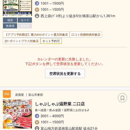
1001～1500円
1001～1500円
西上袋(ﾊﾞｽ停)より徒歩5分/南富山駅から1,361m
個室
カード
禁煙席
喫煙席
【アプリ予約限定】最大800ポイント還元対象店
口コミ投稿特典対象店
ポイントプラス対象店
ネット予約可
カレンダーの更新に失敗しました。
下記ボタンを押して空席状況を更新してください。
空席状況を更新する
PR
居酒屋
富山市東部
しゃぶしゃぶ温野菜 二口店
食べ放題！飲み放題！温野菜にお任せを♪
3001～4000円
1001～1500円
富山地方鉄道南富山駅前駅 徒歩21分