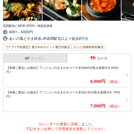
高岡駅前にNEW OPEN！韓国居酒屋
4001～5000円
あいの風とやま鉄道,JR高岡駅北口より徒歩約7分
【アプリ予約限定】最大800ポイント還元対象店
口コミ投稿特典対象店
クーポン
コース
【各種ご宴会にお勧め】アンニョンのおまかせコース全5品90分飲み放題付き 6000
円！
6,000円
（税込）
【各種ご宴会にお勧め】アンニョンのおまかせコース全5品120分飲み放題付き 7000
円！
7,000円
（税込）
カレンダーの更新に失敗しました。
下記ボタンを押して空席状況を更新してください。