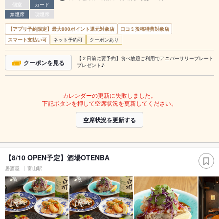
個室
カード
禁煙席
喫煙席
【アプリ予約限定】最大800ポイント還元対象店
口コミ投稿特典対象店
スマート支払い可
ネット予約可
クーポンあり
【２日前に要予約】食べ放題ご利用でアニバーサリープレート
クーポンを見る
プレゼント♪
カレンダーの更新に失敗しました。
下記ボタンを押して空席状況を更新してください。
空席状況を更新する
【8/10 OPEN予定】酒場OTENBA
居酒屋
富山駅