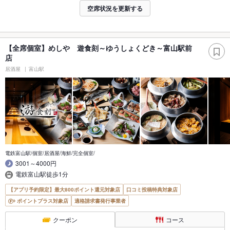
空席状況を更新する
【全席個室】めしや 遊食刻～ゆうしょくどき～富山駅前
店
居酒屋
富山駅
電鉄富山駅/個室/居酒屋/海鮮/完全個室/
3001～4000円
電鉄富山駅徒歩1分
【アプリ予約限定】最大800ポイント還元対象店
口コミ投稿特典対象店
ポイントプラス対象店
適格請求書発行事業者
クーポン
コース