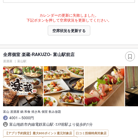
カレンダーの更新に失敗しました。
下記ボタンを押して空席状況を更新してください。
空席状況を更新する
全席個室 楽蔵‐RAKUZO‐ 富山駅前店
居酒屋
富山駅
富山 居酒屋 鍋 和食 焼き鳥 個室 飲み放題
4001～5000円
富山地鉄市内線電鉄富山駅･ｴｽﾀ前駅より徒歩約1分
【アプリ予約限定】最大800ポイント還元対象店
口コミ投稿特典対象店