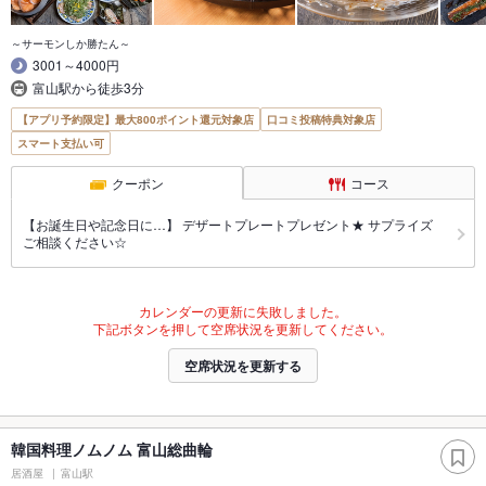
～サーモンしか勝たん～
3001～4000円
富山駅から徒歩3分
【アプリ予約限定】最大800ポイント還元対象店
口コミ投稿特典対象店
スマート支払い可
クーポン
コース
【お誕生日や記念日に…】 デザートプレートプレゼント★ サプライズ
ご相談ください☆
カレンダーの更新に失敗しました。
下記ボタンを押して空席状況を更新してください。
空席状況を更新する
韓国料理ノムノム 富山総曲輪
居酒屋
富山駅