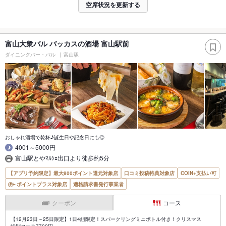
空席状況を更新する
富山大衆バル バッカスの酒場 富山駅前
ダイニングバー・バル
富山駅
おしゃれ酒場で乾杯♪誕生日や記念日にも◎
4001～5000円
富山駅とやﾏﾙｼｪ出口より徒歩約5分
【アプリ予約限定】最大800ポイント還元対象店
口コミ投稿特典対象店
COIN+支払い可
ポイントプラス対象店
適格請求書発行事業者
クーポン
コース
【12月23日～25日限定】1日4組限定！スパークリングミニボトル付き！クリスマス
特別コース7700円