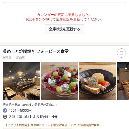
カレンダーの更新に失敗しました。
下記ボタンを押して空席状況を更新してください。
空席状況を更新する
釜めしと炉端焼き フォーピース食堂
居酒屋
富山駅
炭火焼と釜めしが自慢の居酒屋が富山に！
4001～5000円
各線【富山駅】より徒歩3～4分
【アプリ予約限定】最大800ポイント還元対象店
口コミ投稿特典対象店