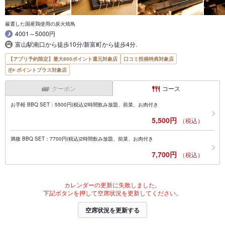
厳選した国産鶏使用の炭火焼鳥
4001～5000円
富山駅南口から徒歩10分/新富町から徒歩4分.
【アプリ予約限定】最大800ポイント還元対象店
口コミ投稿特典対象店
ポイントプラス対象店
クーポン
コース
お手軽 BBQ SET：5500円(税込)2時間飲み放題、前菜、お肉付き
5,500円
（税込）
満腹 BBQ SET：7700円(税込)2時間飲み放題、前菜、お肉付き
7,700円
（税込）
カレンダーの更新に失敗しました。
下記ボタンを押して空席状況を更新してください。
空席状況を更新する