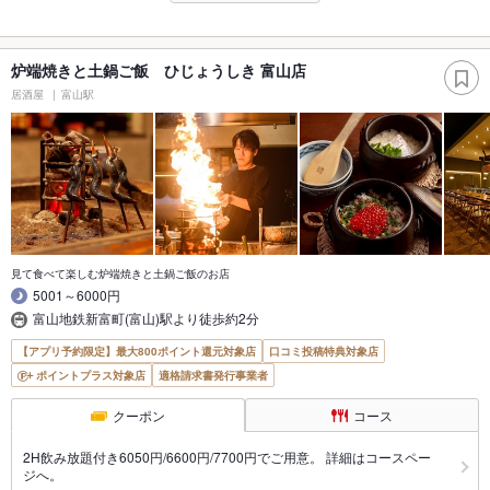
炉端焼きと土鍋ご飯 ひじょうしき 富山店
居酒屋
富山駅
見て食べて楽しむ炉端焼きと土鍋ご飯のお店
5001～6000円
富山地鉄新富町(富山)駅より徒歩約2分
【アプリ予約限定】最大800ポイント還元対象店
口コミ投稿特典対象店
ポイントプラス対象店
適格請求書発行事業者
クーポン
コース
2H飲み放題付き6050円/6600円/7700円でご用意。 詳細はコースペー
ジへ。