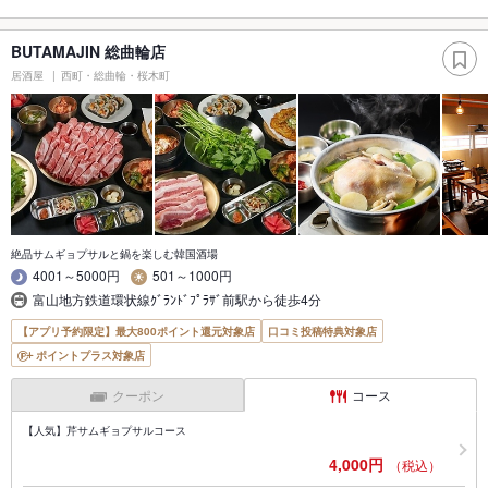
BUTAMAJIN 総曲輪店
居酒屋
西町・総曲輪・桜木町
絶品サムギョプサルと鍋を楽しむ韓国酒場
4001～5000円
501～1000円
富山地方鉄道環状線ｸﾞﾗﾝﾄﾞﾌﾟﾗｻﾞ前駅から徒歩4分
【アプリ予約限定】最大800ポイント還元対象店
口コミ投稿特典対象店
ポイントプラス対象店
クーポン
コース
【人気】芹サムギョプサルコース
4,000円
（税込）