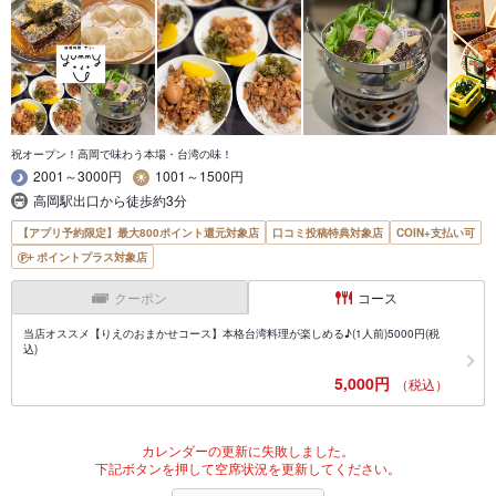
祝オープン！高岡で味わう本場・台湾の味！
2001～3000円
1001～1500円
高岡駅出口から徒歩約3分
【アプリ予約限定】最大800ポイント還元対象店
口コミ投稿特典対象店
COIN+支払い可
ポイントプラス対象店
クーポン
コース
当店オススメ【りえのおまかせコース】本格台湾料理が楽しめる♪(1人前)5000円(税
込)
5,000円
（税込）
カレンダーの更新に失敗しました。
下記ボタンを押して空席状況を更新してください。