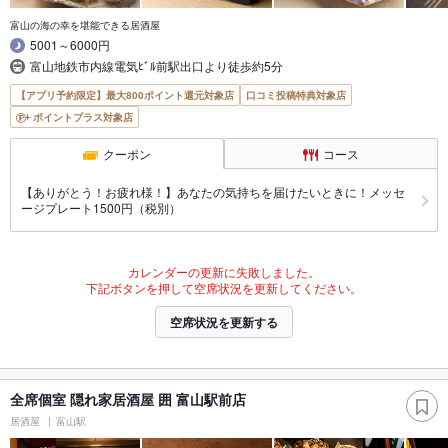
富山の海の幸を堪能できる居酒屋
5001～6000円
富山地鉄市内線電気ﾋﾞﾙ前駅出口より徒歩約5分
【アプリ予約限定】最大800ポイント還元対象店
口コミ投稿特典対象店
ポイントプラス対象店
クーポン
コース
【ありがとう！お疲れ様！】あなたの気持ちを届けたいときに！メッセ
ージプレート1500円（税別）
カレンダーの更新に失敗しました。
下記ボタンを押して空席状況を更新してください。
空席状況を更新する
全席個室 隠れ家居酒屋 囲 富山駅前店
居酒屋
富山駅