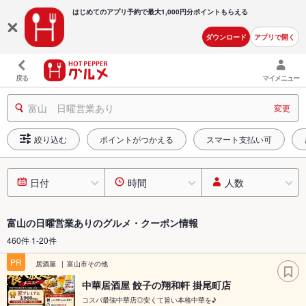
はじめてのアプリ予約で最大
1,000円分ポイントもらえる
ダウンロード
アプリで開く
戻る
マイメニュー
富山 日曜営業あり
変更
絞り込む
ポイントがつかえる
スマート支払い可
日付
時間
人数
富山の日曜営業ありのグルメ・クーポン情報
460件 1-20件
PR
居酒屋
富山市その他
中華居酒屋 餃子の翔和軒 掛尾町店
コスパ最強中華店◎安くて旨い本格中華を♪