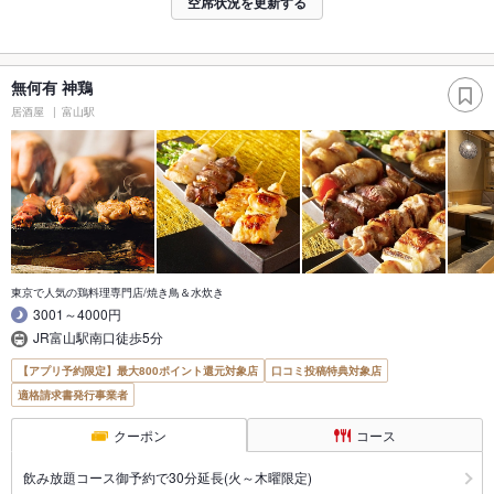
空席状況を更新する
無何有 神鶏
居酒屋
富山駅
東京で人気の鶏料理専門店/焼き鳥＆水炊き
3001～4000円
JR富山駅南口徒歩5分
【アプリ予約限定】最大800ポイント還元対象店
口コミ投稿特典対象店
適格請求書発行事業者
クーポン
コース
飲み放題コース御予約で30分延長(火～木曜限定)