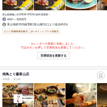
富山総曲輪に8月NEW OPENの創作居酒屋！
4001～5000円
富山地鉄市内線荒町(富山)駅出口より徒歩約3分
口コミ投稿特典対象店
ポイントプラス対象店
カレンダーの更新に失敗しました。
下記ボタンを押して空席状況を更新してください。
空席状況を更新する
焼鳥とり藤富山店
居酒屋
富山駅