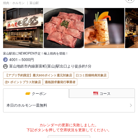
焼肉・ホルモン
富山駅
富山駅前にNEWOPEN予定！極上焼肉を堪能！
4001～5000円
富山地鉄市内線新富町(富山)駅出口より徒歩約1分
【アプリ予約限定】最大800ポイント還元対象店
口コミ投稿特典対象店
ポイントプラス対象店
適格請求書発行事業者
クーポン
コース
本日のホルモン一皿無料
カレンダーの更新に失敗しました。
下記ボタンを押して空席状況を更新してください。