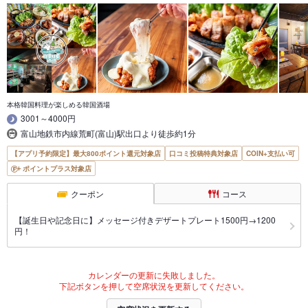
本格韓国料理が楽しめる韓国酒場
3001～4000円
富山地鉄市内線荒町(富山)駅出口より徒歩約1分
【アプリ予約限定】最大800ポイント還元対象店
口コミ投稿特典対象店
COIN+支払い可
ポイントプラス対象店
クーポン
コース
【誕生日や記念日に】メッセージ付きデザートプレート1500円→1200
円！
カレンダーの更新に失敗しました。
下記ボタンを押して空席状況を更新してください。