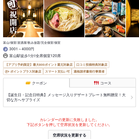
富山/個室/居酒屋/飲み放題/完全個室/個室
3001～4000円
富山駅徒歩1分!/全席個室120席
【アプリ予約限定】最大800ポイント還元対象店
口コミ投稿特典対象店
ポイントプラス対象店
スマート支払い可
適格請求書発行事業者
クーポン
コース
【誕生日・記念日特典】メッセージ入りデザートプレート無料贈呈！大
切な方へサプライズ
カレンダーの更新に失敗しました。
下記ボタンを押して空席状況を更新してください。
空席状況を更新する