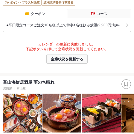
ポイントプラス対象店
適格請求書発行事業者
クーポン
コース
●平日限定コースご注文10名様以上で幹事1名様飲み放題(2,200円)無料
カレンダーの更新に失敗しました。
下記ボタンを押して空席状況を更新してください。
空席状況を更新する
富山海鮮居酒屋 雨のち晴れ
居酒屋
富山駅