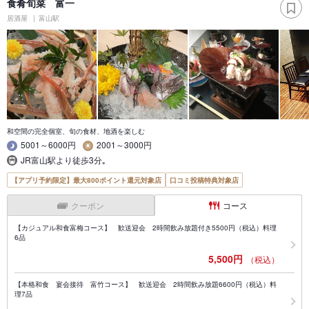
食肴旬菜 富一
居酒屋
富山駅
和空間の完全個室、旬の食材、地酒を楽しむ
5001～6000円
2001～3000円
JR富山駅より徒歩3分｡
【アプリ予約限定】最大800ポイント還元対象店
口コミ投稿特典対象店
クーポン
コース
【カジュアル和食富梅コース】 歓送迎会 2時間飲み放題付き5500円（税込）料理
6品
5,500円
（税込）
【本格和食 宴会接待 富竹コース】 歓送迎会 2時間飲み放題6600円（税込）料
理7品