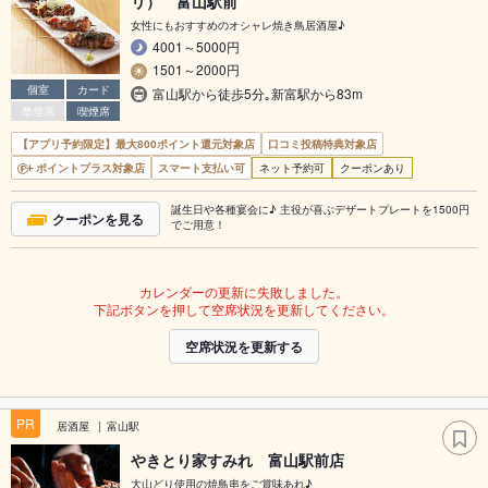
リ） 富山駅前
女性にもおすすめのオシャレ焼き鳥居酒屋♪
4001～5000円
1501～2000円
個室
カード
富山駅から徒歩5分｡新富駅から83m
禁煙席
喫煙席
【アプリ予約限定】最大800ポイント還元対象店
口コミ投稿特典対象店
ポイントプラス対象店
スマート支払い可
ネット予約可
クーポンあり
誕生日や各種宴会に♪ 主役が喜ぶデザートプレートを1500円
クーポンを見る
でご用意！
カレンダーの更新に失敗しました。
下記ボタンを押して空席状況を更新してください。
空席状況を更新する
PR
居酒屋
富山駅
やきとり家すみれ 富山駅前店
大山どり使用の焼鳥串をご賞味あれ♪