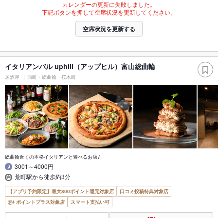
カレンダーの更新に失敗しました。
下記ボタンを押して空席状況を更新してください。
空席状況を更新する
イタリアンバル uphill（アップヒル）富山総曲輪
居酒屋
西町・総曲輪・桜木町
総曲輪近くの本格イタリアンと遊べるお店♪
3001～4000円
荒町駅から徒歩約3分
【アプリ予約限定】最大800ポイント還元対象店
口コミ投稿特典対象店
ポイントプラス対象店
スマート支払い可