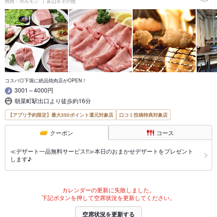
焼肉・ホルモン
富山市その他
コスパ◎下堀に絶品焼肉店がOPEN！
3001～4000円
朝菜町駅出口より徒歩約16分
【アプリ予約限定】最大350ポイント還元対象店
口コミ投稿特典対象店
クーポン
コース
≪デザート一品無料サービス!!≫本日のおまかせデザートをプレゼント
します♪
カレンダーの更新に失敗しました。
下記ボタンを押して空席状況を更新してください。
空席状況を更新する