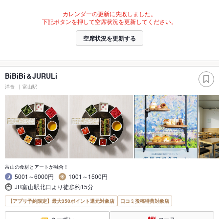
カレンダーの更新に失敗しました。
下記ボタンを押して空席状況を更新してください。
空席状況を更新する
BiBiBi＆JURULi
洋食
富山駅
富山の食材とアートが融合！
5001～6000円
1001～1500円
JR富山駅北口より徒歩約15分
【アプリ予約限定】最大350ポイント還元対象店
口コミ投稿特典対象店
クーポン
コース