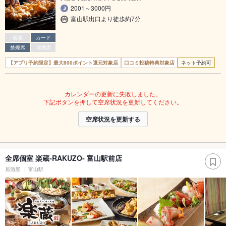
2001～3000円
富山駅出口より徒歩約7分
個室
カード
禁煙席
喫煙席
【アプリ予約限定】最大800ポイント還元対象店
口コミ投稿特典対象店
ネット予約可
カレンダーの更新に失敗しました。
下記ボタンを押して空席状況を更新してください。
空席状況を更新する
全席個室 楽蔵‐RAKUZO‐ 富山駅前店
居酒屋
富山駅