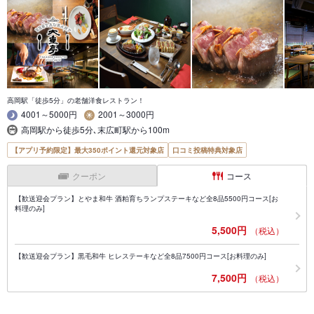
高岡駅「徒歩5分」の老舗洋食レストラン！
4001～5000円
2001～3000円
高岡駅から徒歩5分､末広町駅から100m
【アプリ予約限定】最大350ポイント還元対象店
口コミ投稿特典対象店
クーポン
コース
【歓送迎会プラン】とやま和牛 酒粕育ちランプステーキなど全8品5500円コース[お
料理のみ]
5,500円
（税込）
【歓送迎会プラン】黒毛和牛 ヒレステーキなど全8品7500円コース[お料理のみ]
7,500円
（税込）