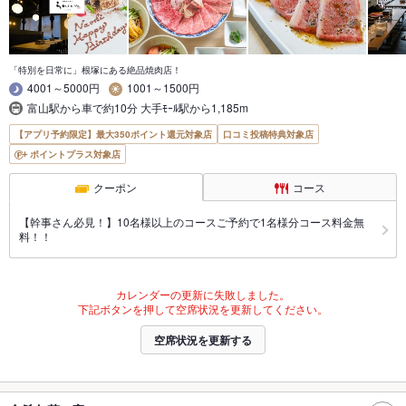
「特別を日常に」根塚にある絶品焼肉店！
4001～5000円
1001～1500円
富山駅から車で約10分 大手ﾓｰﾙ駅から1,185m
【アプリ予約限定】最大350ポイント還元対象店
口コミ投稿特典対象店
ポイントプラス対象店
クーポン
コース
【幹事さん必見！】10名様以上のコースご予約で1名様分コース料金無
料！！
カレンダーの更新に失敗しました。
下記ボタンを押して空席状況を更新してください。
空席状況を更新する