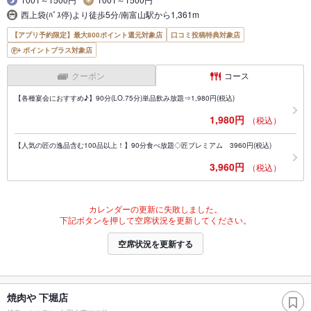
西上袋(ﾊﾞｽ停)より徒歩5分/南富山駅から1,361m
【アプリ予約限定】最大800ポイント還元対象店
口コミ投稿特典対象店
ポイントプラス対象店
クーポン
コース
【各種宴会におすすめ♪】90分(LO.75分)単品飲み放題⇒1,980円(税込)
1,980円
（税込）
【人気の匠の逸品含む100品以上！】90分食べ放題◇匠プレミアム 3960円(税込)
3,960円
（税込）
カレンダーの更新に失敗しました。
下記ボタンを押して空席状況を更新してください。
空席状況を更新する
焼肉や 下堀店