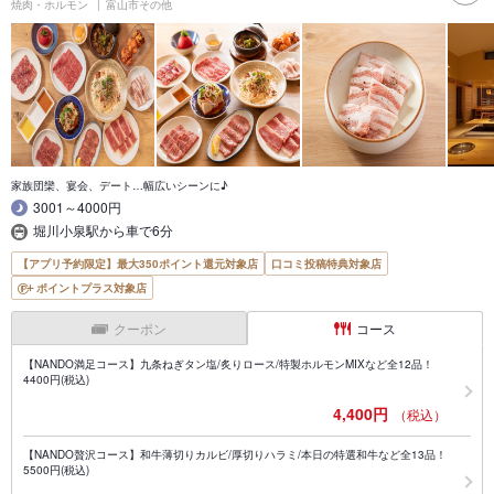
焼肉・ホルモン
富山市その他
家族団欒、宴会、デート…幅広いシーンに♪
3001～4000円
堀川小泉駅から車で6分
【アプリ予約限定】最大350ポイント還元対象店
口コミ投稿特典対象店
ポイントプラス対象店
クーポン
コース
【NANDO満足コース】九条ねぎタン塩/炙りロース/特製ホルモンMIXなど全12品！
4400円(税込)
4,400円
（税込）
【NANDO贅沢コース】和牛薄切りカルビ/厚切りハラミ/本日の特選和牛など全13品！
5500円(税込)