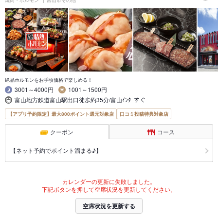
絶品ホルモンをお手頃価格で楽しめる！
3001～4000円
1001～1500円
富山地方鉄道富山駅出口徒歩約35分/富山ｲﾝﾀｰすぐ
【アプリ予約限定】最大800ポイント還元対象店
口コミ投稿特典対象店
クーポン
コース
【ネット予約でポイント溜まる♪】
カレンダーの更新に失敗しました。
下記ボタンを押して空席状況を更新してください。
空席状況を更新する