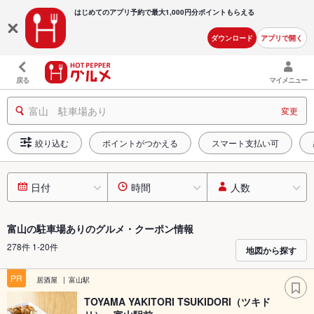
はじめてのアプリ予約で最大
1,000円分ポイントもらえる
ダウンロード
アプリで開く
戻る
マイメニュー
富山 駐車場あり
変更
絞り込む
ポイントがつかえる
スマート支払い可
日付
時間
人数
富山の駐車場ありのグルメ・クーポン情報
278件 1-20件
地図から探す
PR
居酒屋
富山駅
TOYAMA YAKITORI TSUKIDORI（ツキド