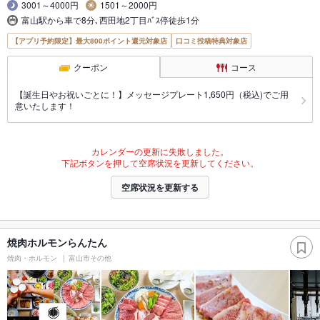
3001～4000円
1501～2000円
富山駅から車で8分､西田地2丁目ﾊﾞｽ停徒歩1分
【アプリ予約限定】最大800ポイント還元対象店
口コミ投稿特典対象店
クーポン
コース
【誕生日やお祝いごとに！】メッセージプレート1,650円（税込)でご用
意いたします！
カレンダーの更新に失敗しました。
下記ボタンを押して空席状況を更新してください。
空席状況を更新する
焼肉ホルモンらんたん
焼肉・ホルモン
富山市その他