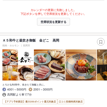
カレンダーの更新に失敗しました。
下記ボタンを押して空席状況を更新してください。
空席状況を更新する
Ａ５和牛と釜炊き御飯 金どこ 高岡
焼肉・ホルモン
高岡市
とろけるA5和牛、炊きたて御飯と共に。
4001～5000円
2001～3000円
高岡駅より車で7分
【アプリ予約限定】最大350ポイント還元対象店
口コミ投稿特典対象店