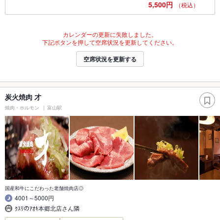
5,500円
（税込）
カレンダーの更新に失敗しました。
下記ボタンを押して空席状況を更新してください。
空席状況を更新する
炭火焼肉 才
焼肉・ホルモン
富山駅
国産和牛にこだわった老舗焼肉店◎
4001～5000円
ｸｽﾘのｱｵｷ本郷北店さん隣