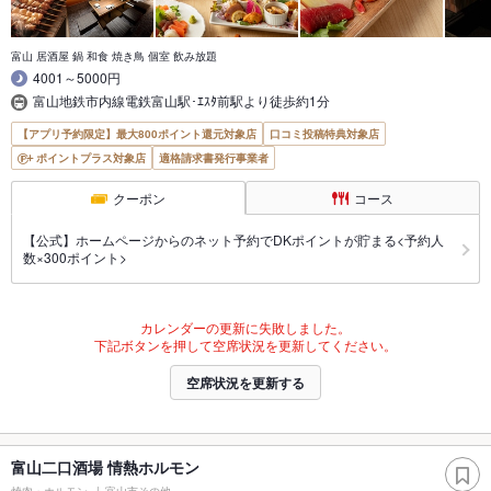
富山 居酒屋 鍋 和食 焼き鳥 個室 飲み放題
4001～5000円
富山地鉄市内線電鉄富山駅･ｴｽﾀ前駅より徒歩約1分
【アプリ予約限定】最大800ポイント還元対象店
口コミ投稿特典対象店
ポイントプラス対象店
適格請求書発行事業者
クーポン
コース
【公式】ホームページからのネット予約でDKポイントが貯まる<予約人
数×300ポイント>
カレンダーの更新に失敗しました。
下記ボタンを押して空席状況を更新してください。
空席状況を更新する
富山二口酒場 情熱ホルモン
焼肉・ホルモン
富山市その他