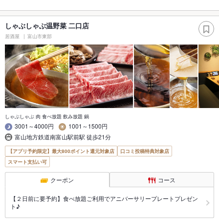
しゃぶしゃぶ温野菜 二口店
居酒屋
富山市東部
しゃぶしゃぶ 肉 食べ放題 飲み放題 鍋
3001～4000円
1001～1500円
富山地方鉄道南富山駅前駅 徒歩21分
【アプリ予約限定】最大800ポイント還元対象店
口コミ投稿特典対象店
スマート支払い可
クーポン
コース
【２日前に要予約】食べ放題ご利用でアニバーサリープレートプレゼン
ト♪