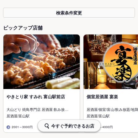
検索条件変更
ピックアップ店舗
やきとり家 すみれ 富山駅前店
個室居酒屋 宴楽
大山どり 焼鳥専門店 居酒屋 飲み放…
居酒屋/個室/富山/飲み放題/地鶏
居酒屋/富山駅
居酒屋/富山駅
今すぐ予約できるお店
2001～3000円
3001～4000円