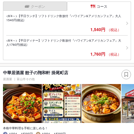
クーポン
コース
<8/4～>【平日ランチ】ソフトドリンク飲放付『ハワイアン&アメリカンフェア』大人
1540円(税込)
1,540円
（税込）
<8/4～>【平日ディナー】ソフトドリンク飲放付『ハワイアン&アメリカンフェア』大
人1760円(税込)
1,760円
（税込）
中華居酒屋 餃子の翔和軒 掛尾町店
居酒屋
富山市その他
本格中華料理を手軽に楽しめる！
1001～1500円
1001～1500円