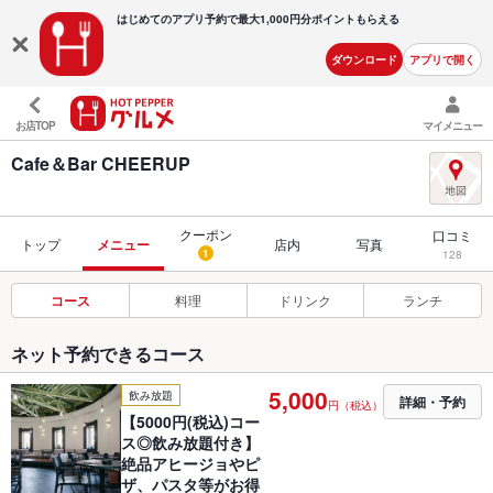
はじめてのアプリ予約で最大
1,000円分ポイントもらえる
ダウンロード
アプリで開く
お店TOP
マイメニュー
Cafe＆Bar CHEERUP
クーポン
口コミ
トップ
メニュー
店内
写真
1
128
コース
料理
ドリンク
ランチ
ネット予約できるコース
5,000
飲み放題
詳細・予約
円（税込）
【5000円(税込)コー
ス◎飲み放題付き】
絶品アヒージョやピ
ザ、パスタ等がお得