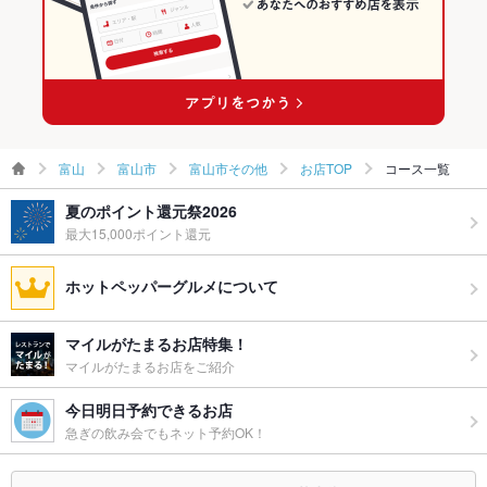
堀川小泉駅 × 居酒屋
富山 × 洋・和洋・各国料理・その他
富山市その他のグルメランキング
堀川小泉駅 × 洋・和洋・各国料理・その他
富山
富山市
富山市その他
お店TOP
コース一覧
夏のポイント還元祭2026
最大15,000ポイント還元
ホットペッパーグルメについて
マイルがたまるお店特集！
マイルがたまるお店をご紹介
今日明日予約できるお店
急ぎの飲み会でもネット予約OK！