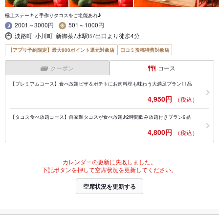
極上ステーキと手作りタコスをご堪能あれ♪
2001～3000円
501～1000円
淡路町･小川町･新御茶ﾉ水駅B7出口より徒歩4分
【アプリ予約限定】最大800ポイント還元対象店
口コミ投稿特典対象店
クーポン
コース
【プレミアムコース】食べ放題ピザ＆ポテトにお肉料理も味わう大満足プラン11品
4,950円
（税込）
【タコス食べ放題コース】自家製タコスが食べ放題♪2時間飲み放題付きプラン9品
4,800円
（税込）
カレンダーの更新に失敗しました。
下記ボタンを押して空席状況を更新してください。
空席状況を更新する