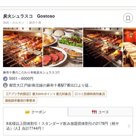
炭火シュラスコ Gostoso
焼肉・ホルモン
麻布十番
麻布十番のこだわり本格炭火シュラスコ!!
5001～6000円
都営大江戸線/南北線の麻布十番駅7番出口より徒…
【アプリ予約限定】最大800ポイント還元対象店
口コミ投稿特典対象店
適格請求書発行事業者
クーポン
コース
8名様以上団体割引！スタンダード飲み放題団体割引の2178円（税サ
込）/人】合計7744円！