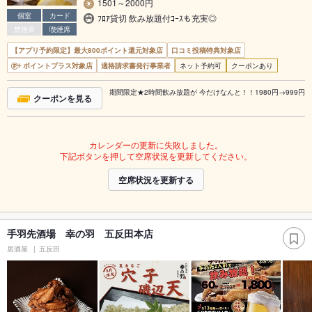
1501～2000円
個室
カード
ﾌﾛｱ貸切 飲み放題付ｺｰｽも充実◎
禁煙席
喫煙席
【アプリ予約限定】最大800ポイント還元対象店
口コミ投稿特典対象店
ポイントプラス対象店
適格請求書発行事業者
ネット予約可
クーポンあり
期間限定★2時間飲み放題が 今だけなんと！！1980円→999円
クーポンを見る
カレンダーの更新に失敗しました。
下記ボタンを押して空席状況を更新してください。
空席状況を更新する
手羽先酒場 幸の羽 五反田本店
居酒屋
五反田