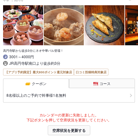
高円寺駅から徒歩3分にネオ中華バル登場！
3001～4000円
JR高円寺駅南口より徒歩約3分
【アプリ予約限定】最大800ポイント還元対象店
口コミ投稿特典対象店
クーポン
コース
8名様以上のご予約で幹事様1名無料
カレンダーの更新に失敗しました。
下記ボタンを押して空席状況を更新してください。
空席状況を更新する