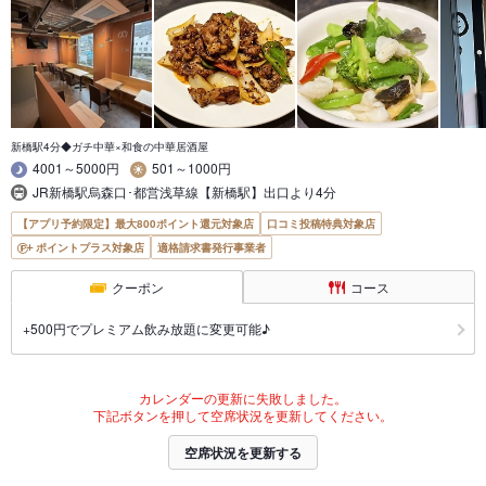
新橋駅4分◆ガチ中華×和食の中華居酒屋
4001～5000円
501～1000円
JR新橋駅烏森口･都営浅草線【新橋駅】出口より4分
【アプリ予約限定】最大800ポイント還元対象店
口コミ投稿特典対象店
ポイントプラス対象店
適格請求書発行事業者
クーポン
コース
+500円でプレミアム飲み放題に変更可能♪
カレンダーの更新に失敗しました。
下記ボタンを押して空席状況を更新してください。
空席状況を更新する