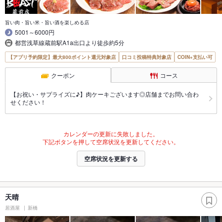
旨い肉・旨い米・旨い酒を楽しめる店
5001～6000円
都営浅草線蔵前駅A1a出口より徒歩約5分
【アプリ予約限定】最大800ポイント還元対象店
口コミ投稿特典対象店
COIN+支払い可
クーポン
コース
【お祝い・サプライズに♪】肉ケーキございます◎店舗までお問い合わ
せください！
カレンダーの更新に失敗しました。
下記ボタンを押して空席状況を更新してください。
空席状況を更新する
天晴
居酒屋
新橋