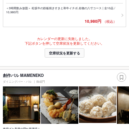
＜3時間飲み放題＞ 松坂牛の鉄板焼きすきと和牛イチボ,名物の八寸コース | 全10品 /
10,980円
10,980円
（税込）
カレンダーの更新に失敗しました。
下記ボタンを押して空席状況を更新してください。
空席状況を更新する
創作バル MAMENEKO
ダイニングバー・バル
御成門
串揚げと美酒の隠れ家酒場！