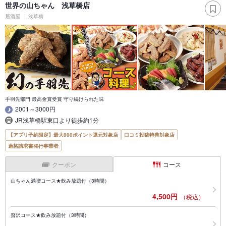
世界の山ちゃん 浅草橋店
居酒屋
浅草橋
手羽先部門 最高金賞受賞 守り続けられた味
2001～3000円
JR浅草橋駅東口より徒歩約1分
【アプリ予約限定】最大800ポイント還元対象店
口コミ投稿特典対象店
適格請求書発行事業者
クーポン
コース
山ちゃん満喫コース★飲み放題付（3時間）
4,500円
（税込）
贅沢コース★飲み放題付（3時間）