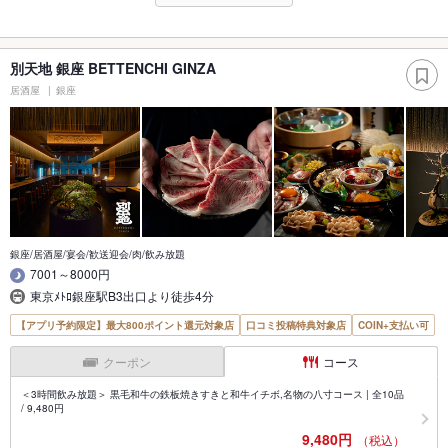
別天地 銀座 BETTENCHI GINZA
居酒屋
銀座
銀座/居酒屋/宴会/歓送迎会/肉/飲み放題
7001～8000円
東京ﾒﾄﾛ銀座駅B3出口より徒歩4分
【アプリ予約限定】最大800ポイント還元対象店
口コミ投稿特典対象店
COIN+支払い可
クーポン
コース
＜3時間飲み放題＞ 黒毛和牛の鉄板焼きすきと和牛イチボ,名物の八寸コース | 全10品
/ 9,480円
9,480円
（税込）