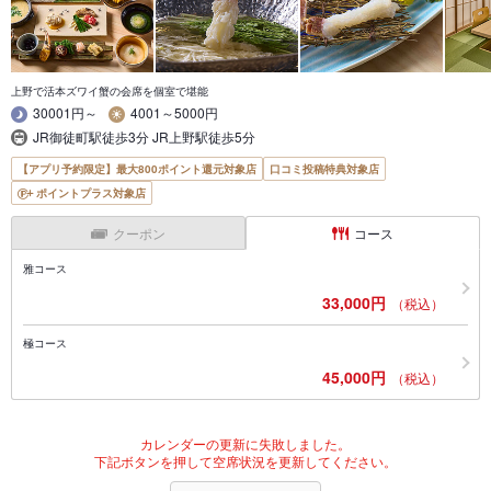
上野で活本ズワイ蟹の会席を個室で堪能
30001円～
4001～5000円
JR御徒町駅徒歩3分 JR上野駅徒歩5分
【アプリ予約限定】最大800ポイント還元対象店
口コミ投稿特典対象店
ポイントプラス対象店
クーポン
コース
雅コース
33,000円
（税込）
極コース
45,000円
（税込）
カレンダーの更新に失敗しました。
下記ボタンを押して空席状況を更新してください。