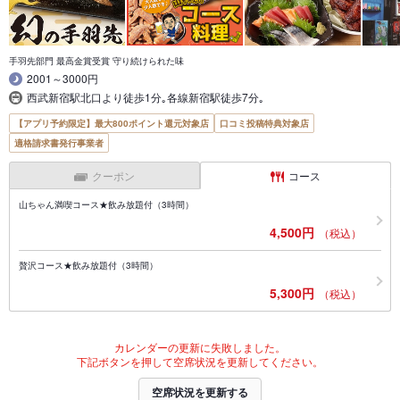
手羽先部門 最高金賞受賞 守り続けられた味
2001～3000円
西武新宿駅北口より徒歩1分｡各線新宿駅徒歩7分｡
【アプリ予約限定】最大800ポイント還元対象店
口コミ投稿特典対象店
適格請求書発行事業者
クーポン
コース
山ちゃん満喫コース★飲み放題付（3時間）
4,500円
（税込）
贅沢コース★飲み放題付（3時間）
5,300円
（税込）
カレンダーの更新に失敗しました。
下記ボタンを押して空席状況を更新してください。
空席状況を更新する