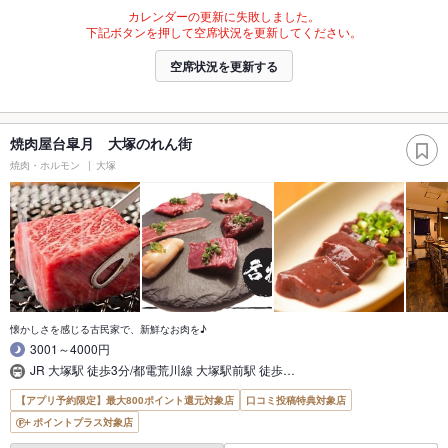
カレンダーの更新に失敗しました。
下記ボタンを押して空席状況を更新してください。
空席状況を更新する
焼肉屋台皐月 大塚のれん街
焼肉・ホルモン
大塚
懐かしさを感じる古民家で、新鮮なお肉を♪
3001～4000円
JR 大塚駅 徒歩3分/都電荒川線 大塚駅前駅 徒歩…
【アプリ予約限定】最大800ポイント還元対象店
口コミ投稿特典対象店
ポイントプラス対象店