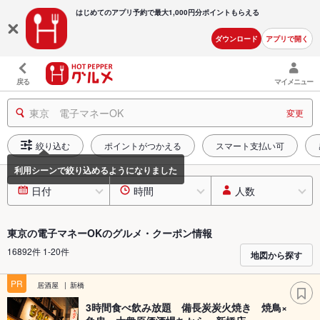
はじめてのアプリ予約で最大
1,000円分ポイントもらえる
ダウンロード
アプリで開く
戻る
マイメニュー
東京 電子マネーOK
変更
絞り込む
ポイントがつかえる
スマート支払い可
日付
時間
人数
東京の電子マネーOKのグルメ・クーポン情報
16892件 1-20件
地図から探す
PR
居酒屋
新橋
3時間食べ飲み放題 備長炭炭火焼き 焼鳥×