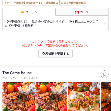
【アプリ予約限定】最大800ポイント還元対象店
口コミ投稿特典対象店
クーポン
コース
【幹事様必見！】 飲み会や宴会におすすめ！ 10名様以上コースご予
約で幹事様1名様無料！
カレンダーの更新に失敗しました。
下記ボタンを押して空席状況を更新してください。
空席状況を更新する
The Carne House
ダイニングバー・バル
小川町