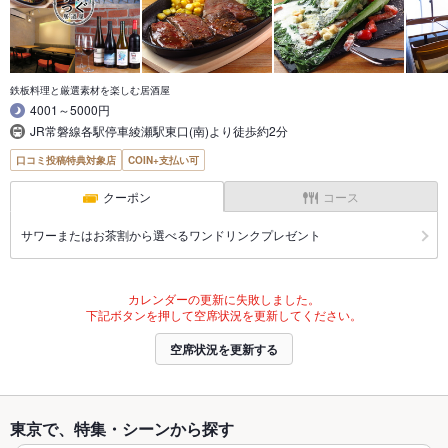
鉄板料理と厳選素材を楽しむ居酒屋
4001～5000円
JR常磐線各駅停車綾瀬駅東口(南)より徒歩約2分
口コミ投稿特典対象店
COIN+支払い可
クーポン
コース
サワーまたはお茶割から選べるワンドリンクプレゼント
カレンダーの更新に失敗しました。
下記ボタンを押して空席状況を更新してください。
空席状況を更新する
東京で、特集・シーンから探す