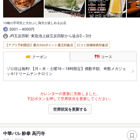
13種の手羽先と大分ぶし鶏天が楽しめるお店
3001～4000円
JR五反田駅･東急池上線五反田駅から徒歩2～3分
【アプリ予約限定】最大350ポイント還元対象店
口コミ投稿特典対象店
クーポン
コース
ゾロ目は無料! 【月～木・土曜16～18時限定】偶数半額、奇数メガジョ
ッキ!ドリームチンチロリン
カレンダーの更新に失敗しました。
下記ボタンを押して空席状況を更新してください。
空席状況を更新する
中華バル 酔拳 高円寺
中華
高円寺