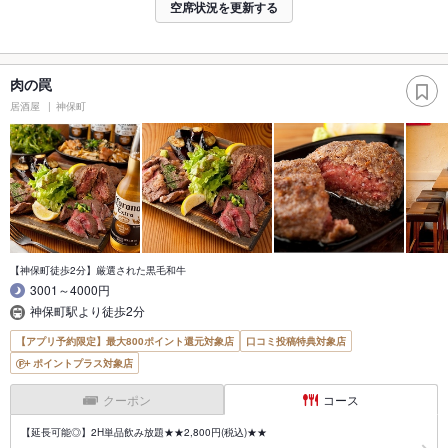
空席状況を更新する
肉の罠
居酒屋
神保町
【神保町徒歩2分】厳選された黒毛和牛
3001～4000円
神保町駅より徒歩2分
【アプリ予約限定】最大800ポイント還元対象店
口コミ投稿特典対象店
ポイントプラス対象店
クーポン
コース
【延長可能◎】2H単品飲み放題★★2,800円(税込)★★