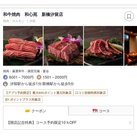
和牛焼肉 和心苑 新橋汐留店
焼肉・ホルモン
汐留
焼肉・厳選和牛・個室完備・宴会
6001～7000円
1501～2000円
汐留駅から徒歩1分/新橋駅から徒歩5分
【アプリ予約限定】最大800ポイント還元対象店
口コミ投稿特典対象店
ポイントプラス対象店
クーポン
コース
【開店記念特典】コース予約限定10％OFF