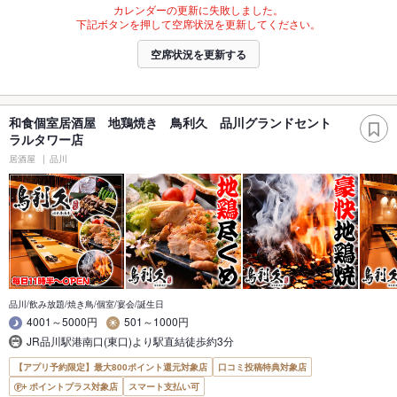
カレンダーの更新に失敗しました。
下記ボタンを押して空席状況を更新してください。
空席状況を更新する
和食個室居酒屋 地鶏焼き 鳥利久 品川グランドセント
ラルタワー店
居酒屋
品川
品川/飲み放題/焼き鳥/個室/宴会/誕生日
4001～5000円
501～1000円
JR品川駅港南口(東口)より駅直結徒歩約3分
【アプリ予約限定】最大800ポイント還元対象店
口コミ投稿特典対象店
ポイントプラス対象店
スマート支払い可