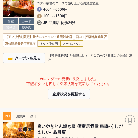
コスパ抜群のコースで盛り上がる海鮮居酒屋
4001～5000円
1001～1500円
個室
カード
JR 品川駅 徒歩2分!
禁煙席
喫煙席
【アプリ予約限定】最大800ポイント還元対象店
口コミ投稿特典対象店
適格請求書発行事業者
ネット予約可
クーポンあり
【幹事様特典】8名様以上コースご予約で1名様分のお会計無
クーポンを見る
料！
カレンダーの更新に失敗しました。
下記ボタンを押して空席状況を更新してください。
空席状況を更新する
PR
居酒屋
品川
旨いやきとん焼き鳥 個室居酒屋 串魂-くしだ
ましい- 品川店