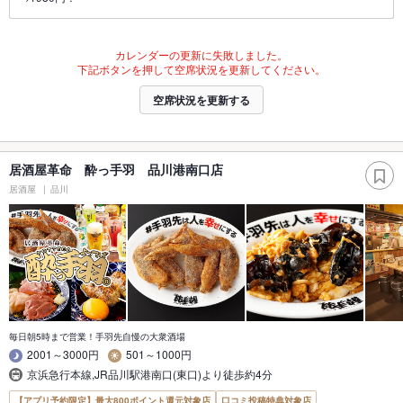
カレンダーの更新に失敗しました。
下記ボタンを押して空席状況を更新してください。
空席状況を更新する
居酒屋革命 酔っ手羽 品川港南口店
居酒屋
品川
毎日朝5時まで営業！手羽先自慢の大衆酒場
2001～3000円
501～1000円
京浜急行本線,JR品川駅港南口(東口)より徒歩約4分
【アプリ予約限定】最大800ポイント還元対象店
口コミ投稿特典対象店