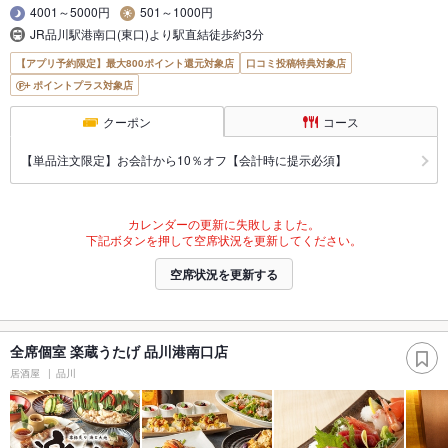
4001～5000円
501～1000円
JR品川駅港南口(東口)より駅直結徒歩約3分
【アプリ予約限定】最大800ポイント還元対象店
口コミ投稿特典対象店
ポイントプラス対象店
クーポン
コース
【単品注文限定】お会計から10％オフ【会計時に提示必須】
カレンダーの更新に失敗しました。
下記ボタンを押して空席状況を更新してください。
空席状況を更新する
全席個室 楽蔵うたげ 品川港南口店
居酒屋
品川