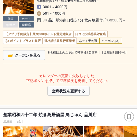
品川駅徒歩１分・個室◆食べ飲み放4000円～
3001～4000円
501～1000円
個室
カード
JR 品川駅港南口徒歩1分 飲み放題付ﾌﾟﾗﾝ3500円～
禁煙席
喫煙席
【アプリ予約限定】最大800ポイント還元対象店
口コミ投稿特典対象店
ポイントプラス対象店
適格請求書発行事業者
ネット予約可
クーポンあり
8名様以上のご予約で幹事様1名無料！【金曜日利用不可】
クーポンを見る
カレンダーの更新に失敗しました。
下記ボタンを押して空席状況を更新してください。
空席状況を更新する
創業昭和四十二年 焼き鳥居酒屋 鳥じゅん 品川店
居酒屋
品川