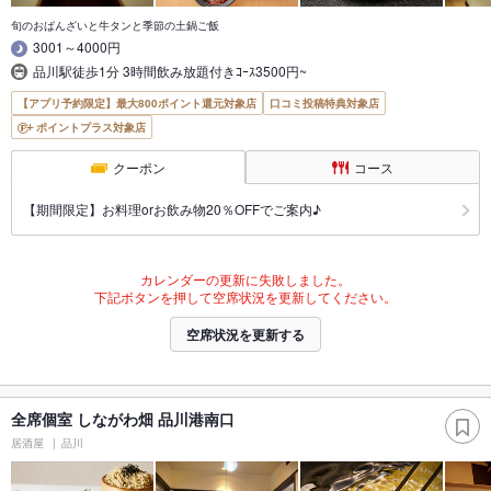
旬のおばんざいと牛タンと季節の土鍋ご飯
3001～4000円
品川駅徒歩1分 3時間飲み放題付きｺｰｽ3500円~
【アプリ予約限定】最大800ポイント還元対象店
口コミ投稿特典対象店
ポイントプラス対象店
クーポン
コース
【期間限定】お料理orお飲み物20％OFFでご案内♪
カレンダーの更新に失敗しました。
下記ボタンを押して空席状況を更新してください。
空席状況を更新する
全席個室 しながわ畑 品川港南口
居酒屋
品川