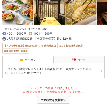
【個室 xしゃぶしゃぶ・すきやき食べ放題】
4001～5000円
1001～1500円
JR品川駅港南口2分 【全席完全個室】最大32名様
【アプリ予約限定】最大800ポイント還元対象店
口コミ投稿特典対象店
適格請求書発行事業者
クーポン
コース
【土日祝日限定プレゼント♪】来店後提示OK！佐賀牛メンチの天ぷ
ら or1ドリンク or デザート
カレンダーの更新に失敗しました。
下記ボタンを押して空席状況を更新してください。
空席状況を更新する