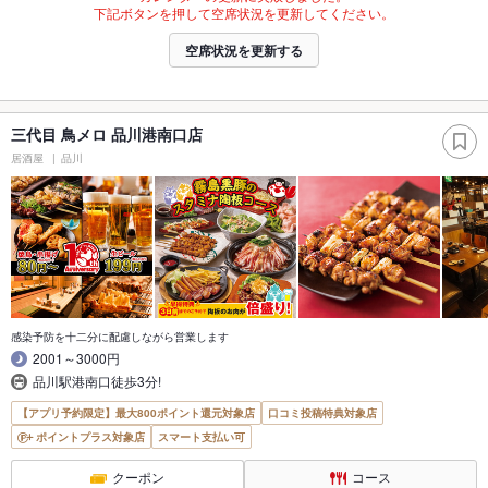
下記ボタンを押して空席状況を更新してください。
空席状況を更新する
三代目 鳥メロ 品川港南口店
居酒屋
品川
感染予防を十二分に配慮しながら営業します
2001～3000円
品川駅港南口徒歩3分!
【アプリ予約限定】最大800ポイント還元対象店
口コミ投稿特典対象店
ポイントプラス対象店
スマート支払い可
クーポン
コース