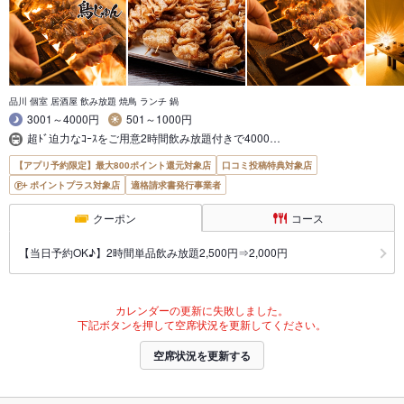
品川 個室 居酒屋 飲み放題 焼鳥 ランチ 鍋
3001～4000円
501～1000円
超ﾄﾞ迫力なｺｰｽをご用意2時間飲み放題付きで4000…
【アプリ予約限定】最大800ポイント還元対象店
口コミ投稿特典対象店
ポイントプラス対象店
適格請求書発行事業者
クーポン
コース
【当日予約OK♪】2時間単品飲み放題2,500円⇒2,000円
カレンダーの更新に失敗しました。
下記ボタンを押して空席状況を更新してください。
空席状況を更新する