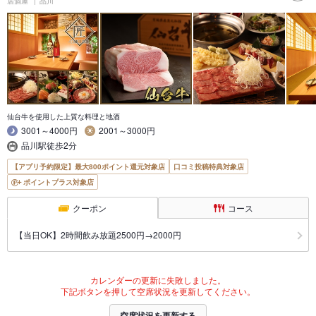
居酒屋
品川
仙台牛を使用した上質な料理と地酒
3001～4000円
2001～3000円
品川駅徒歩2分
【アプリ予約限定】最大800ポイント還元対象店
口コミ投稿特典対象店
ポイントプラス対象店
クーポン
コース
【当日OK】2時間飲み放題2500円→2000円
カレンダーの更新に失敗しました。
下記ボタンを押して空席状況を更新してください。
空席状況を更新する