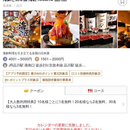
居酒屋
品川
海鮮料理を引き立てる全国の日本酒
4001～5000円
1501～2000円
JR品川駅 港南口 徒歩2分/京急本線 品川駅 徒歩…
【アプリ予約限定】最大800ポイント還元対象店
口コミ投稿特典対象店
ポイントプラス対象店
適格請求書発行事業者
クーポン
コース
【大人数利用特典】10名様ごとに1名無料！20名様なら2名無料、30名
様なら3名無料！
カレンダーの更新に失敗しました。
下記ボタンを押して空席状況を更新してください。