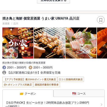
焼き鳥と海鮮 個室居酒屋 うまい家 UMAIYA 品川店
居酒屋
品川
焼き鳥や茨城の海鮮が自慢の和食居酒屋
2001～3000円
2001～3000円
【品川駅港南口徒歩1分】全席個室を完備
【アプリ予約限定】最大800ポイント還元対象店
口コミ投稿特典対象店
ポイントプラス対象店
適格請求書発行事業者
クーポン
コース
【当日予約OK】生ビール付き！2時間単品飲み放題プラン2980円
→1980円！