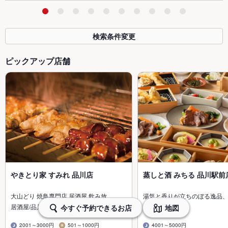
検索条件変更
ピックアップ店舗
やきとり家 すみれ 品川店
蒸しと酒 みちる 品川駅前
大山どり 焼鳥専門店 居酒屋 飲み放…
湯気と香りが立ちのぼる逸品
居酒屋/品川
居酒屋/品川
今すぐ予約できるお店
地図
2001～3000円
501～1000円
4001～5000円