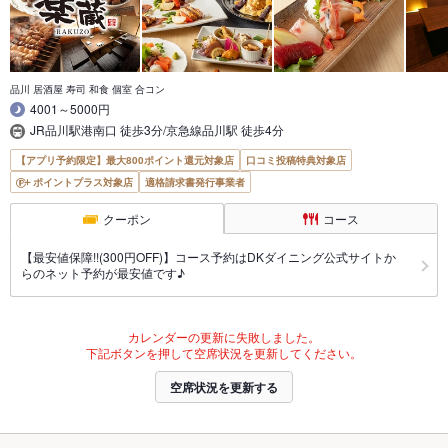
品川 居酒屋 寿司 和食 個室 合コン
4001～5000円
JR品川駅港南口 徒歩3分/京急線品川駅 徒歩4分
【アプリ予約限定】最大800ポイント還元対象店
口コミ投稿特典対象店
ポイントプラス対象店
適格請求書発行事業者
クーポン
コース
【最安値保障!!(300円OFF)】コース予約はDKダイニング公式サイトか
らのネット予約が最安値です♪
カレンダーの更新に失敗しました。
下記ボタンを押して空席状況を更新してください。
空席状況を更新する