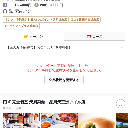
3001～4000円
2001～3000円
品川駅徒歩1分
【アプリ予約限定】最大800ポイント還元対象店
口コミ投稿特典対象店
ポイントプラス対象店
クーポン
コース
【席のみ予約特典】お会計より10％割引!!
カレンダーの更新に失敗しました。
下記ボタンを押して空席状況を更新してください。
空席状況を更新する
円卓 完全個室 天厨菜館 品川天王洲アイル店
居酒屋
品川