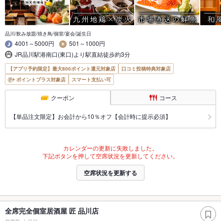
品川/飲み放題/焼き鳥/個室/宴会/誕生日
4001～5000円
501～1000円
JR品川駅港南口(東口)より駅直結徒歩約3分
【アプリ予約限定】最大800ポイント還元対象店
口コミ投稿特典対象店
ポイントプラス対象店
スマート支払い可
クーポン
コース
【単品注文限定】お会計から10％オフ【会計時に提示必須】
カレンダーの更新に失敗しました。
下記ボタンを押して空席状況を更新してください。
空席状況を更新する
全席完全個室居酒屋 匠 品川店