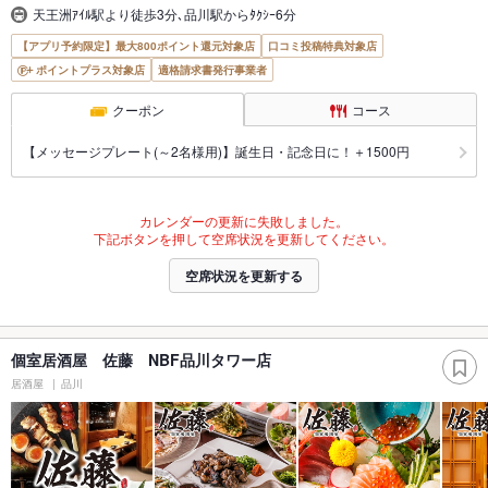
天王洲ｱｲﾙ駅より徒歩3分､品川駅からﾀｸｼｰ6分
【アプリ予約限定】最大800ポイント還元対象店
口コミ投稿特典対象店
ポイントプラス対象店
適格請求書発行事業者
クーポン
コース
【メッセージプレート(～2名様用)】誕生日・記念日に！＋1500円
カレンダーの更新に失敗しました。
下記ボタンを押して空席状況を更新してください。
空席状況を更新する
個室居酒屋 佐藤 NBF品川タワー店
居酒屋
品川