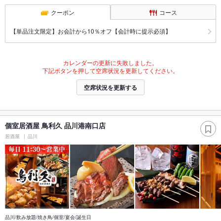
クーポン
コース
【単品注文限定】お会計から10％オフ【会計時に提示必須】
カレンダーの更新に失敗しました。
下記ボタンを押して空席状況を更新してください。
空席状況を更新する
個室居酒屋 鳥利久 品川港南口店
居酒屋
品川
品川/飲み放題/焼き鳥/個室/宴会/誕生日