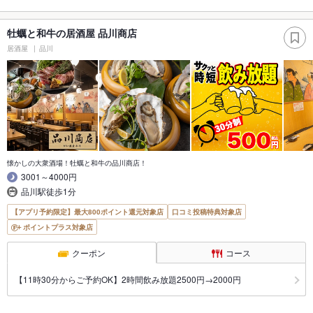
牡蠣と和牛の居酒屋 品川商店
居酒屋
品川
懐かしの大衆酒場！牡蠣と和牛の品川商店！
3001～4000円
品川駅徒歩1分
【アプリ予約限定】最大800ポイント還元対象店
口コミ投稿特典対象店
ポイントプラス対象店
クーポン
コース
【11時30分からご予約OK】2時間飲み放題2500円→2000円