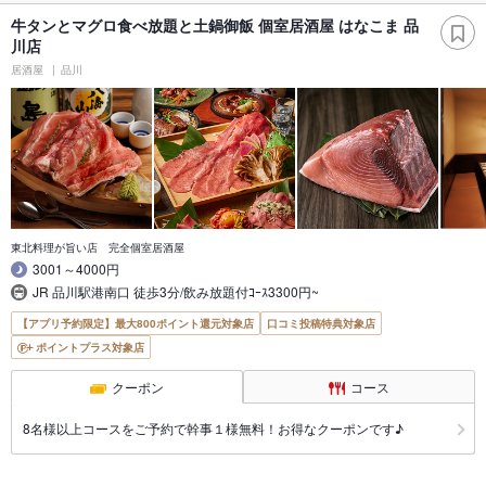
牛タンとマグロ食べ放題と土鍋御飯 個室居酒屋 はなこま 品
川店
居酒屋
品川
東北料理が旨い店 完全個室居酒屋
3001～4000円
JR 品川駅港南口 徒歩3分/飲み放題付ｺｰｽ3300円~
【アプリ予約限定】最大800ポイント還元対象店
口コミ投稿特典対象店
ポイントプラス対象店
クーポン
コース
8名様以上コースをご予約で幹事１様無料！お得なクーポンです♪