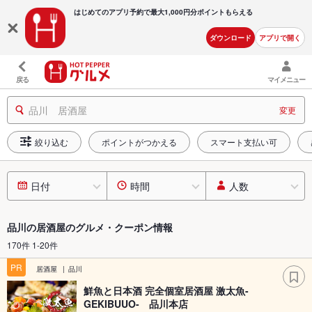
はじめてのアプリ予約で最大
1,000円分ポイントもらえる
ダウンロード
アプリで開く
戻る
マイメニュー
品川 居酒屋
変更
絞り込む
ポイントがつかえる
スマート支払い可
日付
時間
人数
品川の居酒屋のグルメ・クーポン情報
170件 1-20件
PR
居酒屋
品川
鮮魚と日本酒 完全個室居酒屋 激太魚-
GEKIBUUO- 品川本店