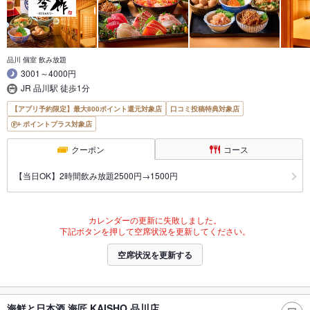
品川 個室 飲み放題
3001～4000円
JR 品川駅 徒歩1分
【アプリ予約限定】最大800ポイント還元対象店
口コミ投稿特典対象店
ポイントプラス対象店
クーポン
コース
【当日OK】2時間飲み放題2500円→1500円
カレンダーの更新に失敗しました。
下記ボタンを押して空席状況を更新してください。
空席状況を更新する
海鮮と日本酒 海匠 KAISHO 品川店