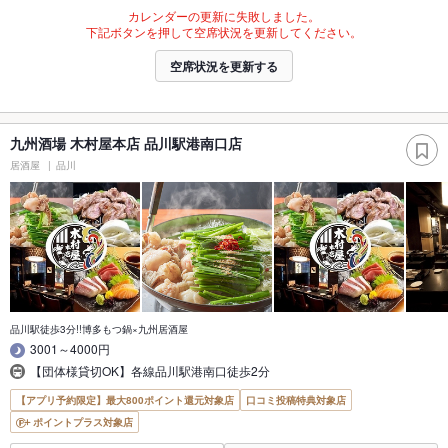
カレンダーの更新に失敗しました。
下記ボタンを押して空席状況を更新してください。
空席状況を更新する
九州酒場 木村屋本店 品川駅港南口店
居酒屋
品川
品川駅徒歩3分!!博多もつ鍋×九州居酒屋
3001～4000円
【団体様貸切OK】各線品川駅港南口徒歩2分
【アプリ予約限定】最大800ポイント還元対象店
口コミ投稿特典対象店
ポイントプラス対象店