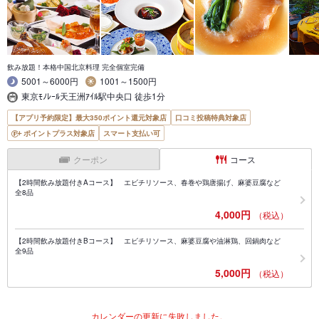
飲み放題！本格中国北京料理 完全個室完備
5001～6000円
1001～1500円
東京ﾓﾉﾚｰﾙ天王洲ｱｲﾙ駅中央口 徒歩1分
【アプリ予約限定】最大350ポイント還元対象店
口コミ投稿特典対象店
ポイントプラス対象店
スマート支払い可
クーポン
コース
【2時間飲み放題付きAコース】 エビチリソース、春巻や鶏唐揚げ、麻婆豆腐など
全8品
4,000円
（税込）
【2時間飲み放題付きBコース】 エビチリソース、麻婆豆腐や油淋鶏、回鍋肉など
全9品
5,000円
（税込）
カレンダーの更新に失敗しました。