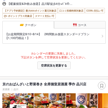
【暖簾個室&3h飲み放題】品川駅徒歩4分※ﾋﾞﾙの…
【アプリ予約限定】最大800ポイント還元対象店
口コミ投稿特典対象店
COIN+支払い可
ポイントプラス対象店
スマート支払い可
クーポン
コース
【お盆期間限定8/10~8/14】 2時間飲み放題スタンダードプラン
【1,100円税込！】
カレンダーの更新に失敗しました。
下記ボタンを押して空席状況を更新してください。
空席状況を更新する
京のおばんざいと野菜巻き 全席個室居酒屋 季作 品川店
居酒屋
品川