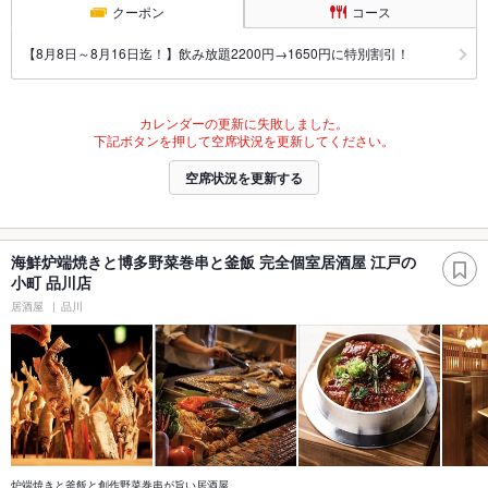
クーポン
コース
【8月8日～8月16日迄！】飲み放題2200円→1650円に特別割引！
カレンダーの更新に失敗しました。
下記ボタンを押して空席状況を更新してください。
空席状況を更新する
海鮮炉端焼きと博多野菜巻串と釜飯 完全個室居酒屋 江戸の
小町 品川店
居酒屋
品川
炉端焼きと釜飯と創作野菜巻串が旨い居酒屋