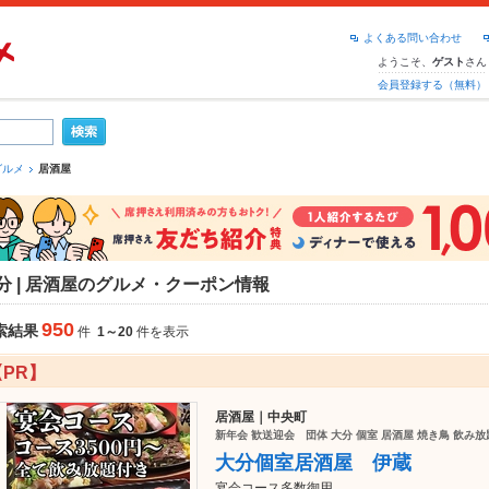
よくある問い合わせ
ようこそ、
さん
ゲスト
会員登録する（無料）
グルメ
居酒屋
分 | 居酒屋のグルメ・クーポン情報
950
索結果
件
1～20
件を表示
【PR】
居酒屋｜中央町
新年会 歓送迎会 団体 大分 個室 居酒屋 焼き鳥 飲み放
大分個室居酒屋 伊蔵
宴会コース多数御用