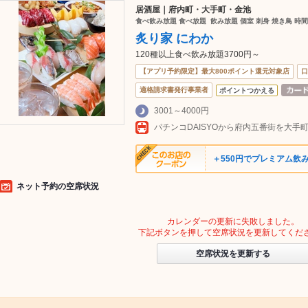
居酒屋｜府内町・大手町・金池
食べ飲み放題 食べ放題 飲み放題 個室 刺身 焼き鳥 時間
炙り家 にわか
120種以上食べ飲み放題3700円～
【アプリ予約限定】最大800ポイント還元対象店
口
適格請求書発行事業者
ポイントつかえる
3001～4000円
＋550円でプレミアム飲
ネット予約の空席状況
カレンダーの更新に失敗しました。
下記ボタンを押して空席状況を更新してくだ
空席状況を更新する