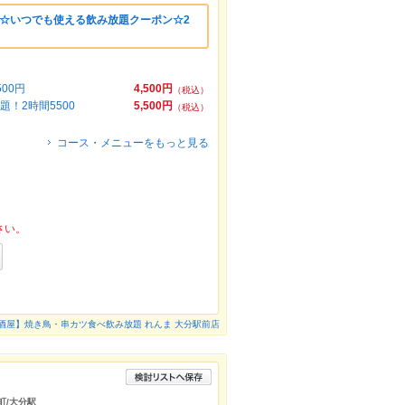
》☆いつでも使える飲み放題クーポン☆2
00円
4,500円
（税込）
！2時間5500
5,500円
（税込）
コース・メニューをもっと見る
さい。
酒屋】焼き鳥・串カツ食べ飲み放題 れんま 大分駅前店
町/大分駅