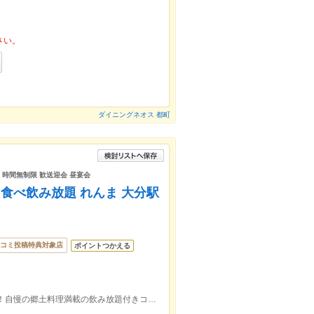
さい。
ダイニングネオス 都町
日 時間無制限 歓送迎会 昼宴会
食べ飲み放題 れんま 大分駅
コミ投稿特典対象店
ポイントつかえる
ＪＲ大分駅府内中央口(北口)より徒歩1分！自慢の郷土料理満載の飲み放題付きコース3,000円～♪