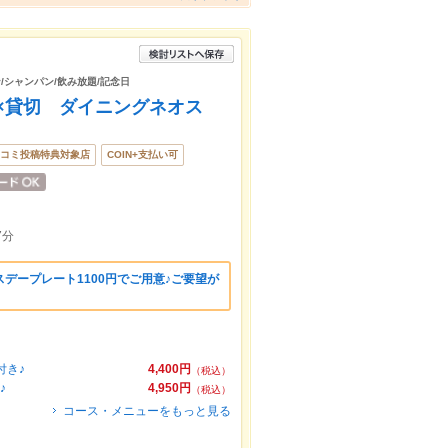
/シャンパン/飲み放題/記念日
×貸切 ダイニングネオス
コミ投稿特典対象店
COIN+支払い可
7分
デープレート1100円でご用意♪ご要望が
。
付き♪
4,400円
（税込）
♪
4,950円
（税込）
コース・メニューをもっと見る