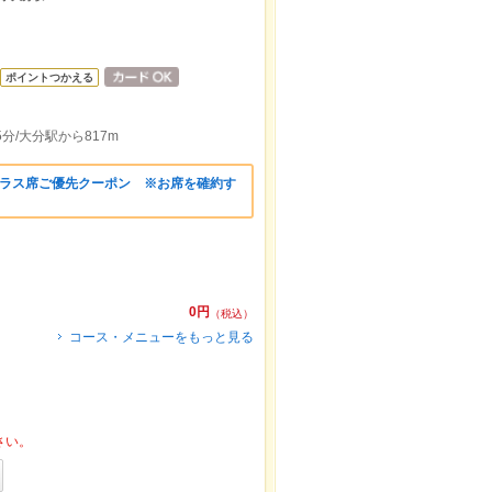
ポイントつかえる
分/大分駅から817m
テラス席ご優先クーポン ※お席を確約す
。
0円
（税込）
コース・メニューをもっと見る
さい。