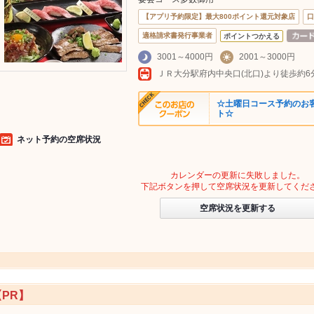
【アプリ予約限定】最大800ポイント還元対象店
口
適格請求書発行事業者
ポイントつかえる
3001～4000円
2001～3000円
ＪＲ大分駅府内中央口(北口)より徒歩約6
☆土曜日コース予約のお
ト☆
ネット予約の空席状況
カレンダーの更新に失敗しました。
下記ボタンを押して空席状況を更新してくだ
空席状況を更新する
【PR】