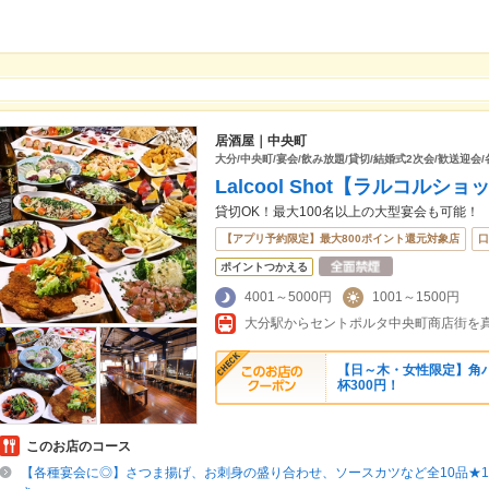
居酒屋｜中央町
大分/中央町/宴会/飲み放題/貸切/結婚式2次会/歓送迎会
Lalcool Shot【ラルコルショ
貸切OK！最大100名以上の大型宴会も可能！
【アプリ予約限定】最大800ポイント還元対象店
口
ポイントつかえる
4001～5000円
1001～1500円
大分駅からセントポルタ中央町商店街を
【日～木・女性限定】角
杯300円！
このお店のコース
【各種宴会に◎】さつま揚げ、お刺身の盛り合わせ、ソースカツなど全10品★1