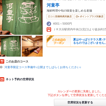
河童亭
海鮮料理や旬の味覚を楽しめる老舗
口コミ投稿特典対象店
ポイントプラス対象店
4001～5000円
ＪＲ大分駅府内中央口(北口)より徒歩約15
夏はやっぱりテラス席♪
るものではございません
このお店のコース
河童亭限定コース準備中♪公開までしばらくお待ちください♪
ネット予約の空席状況
カレンダーの更新に失敗しました。
下記ボタンを押して空席状況を更新してくだ
空席状況を更新する