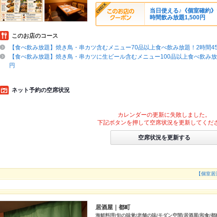
当日使える♪《個室確約
時間飲み放題1,500円
このお店のコース
【食べ飲み放題】焼き鳥・串カツ含むメニュー70品以上食べ飲み放題！2時間45
【食べ飲み放題】焼き鳥・串カツに生ビール含むメニュー100品以上食べ飲み放題
円
ネット予約の空席状況
カレンダーの更新に失敗しました。
下記ボタンを押して空席状況を更新してくだ
空席状況を更新する
【個室居
居酒屋｜都町
海鮮料理/旬の味覚/老舗の味/モダン空間/居酒屋/和食/都