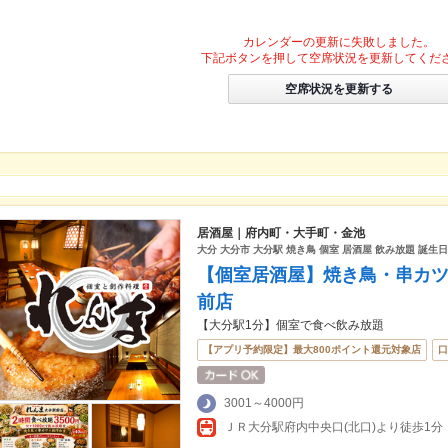
カレンダーの更新に失敗しました。
下記ボタンを押して空席状況を更新してくだ
空席状況を更新する
居酒屋｜府内町・大手町・金池
大分 大分市 大分駅 焼き鳥 個室 居酒屋 飲み放題 誕生
【個室居酒屋】焼き鳥・串カツ
前店
【大分駅1分】個室で食べ飲み放題
【アプリ予約限定】最大800ポイント還元対象店
口
3001～4000円