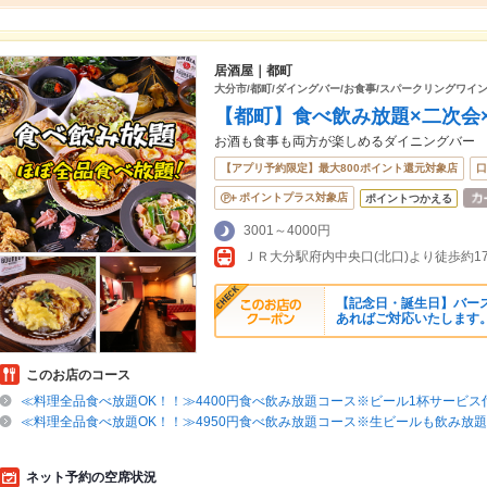
居酒屋｜都町
大分市/都町/ダイングバー/お食事/スパークリングワイン
【都町】食べ飲み放題×二次会
お酒も食事も両方が楽しめるダイニングバー
【アプリ予約限定】最大800ポイント還元対象店
口
ポイントプラス対象店
ポイントつかえる
3001～4000円
ＪＲ大分駅府内中央口(北口)より徒歩約1
【記念日・誕生日】バース
あればご対応いたします
このお店のコース
≪料理全品食べ放題OK！！≫4400円食べ飲み放題コース※ビール1杯サービス
≪料理全品食べ放題OK！！≫4950円食べ飲み放題コース※生ビールも飲み放題
ネット予約の空席状況