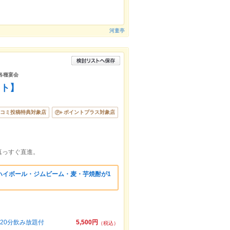
河童亭
/各種宴会
ット】
コミ投稿特典対象店
ポイントプラス対象店
真っすぐ直進。
ハイボール・ジムビーム・麦・芋焼酎が1
20分飲み放題付
5,500円
（税込）