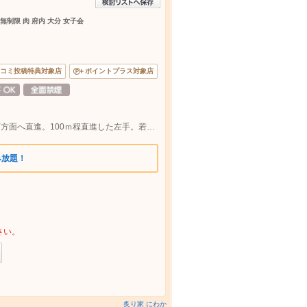
無制限 肉 府内 大分 女子会
コミ投稿特典対象店
ポイントプラス対象店
パチンコDAISYOから府内五番街を大手町方面へ直進。100ｍ程直進した左手。若竹園真向い。大分駅から徒歩10分
み放題！
さい。
炙り家 にわか