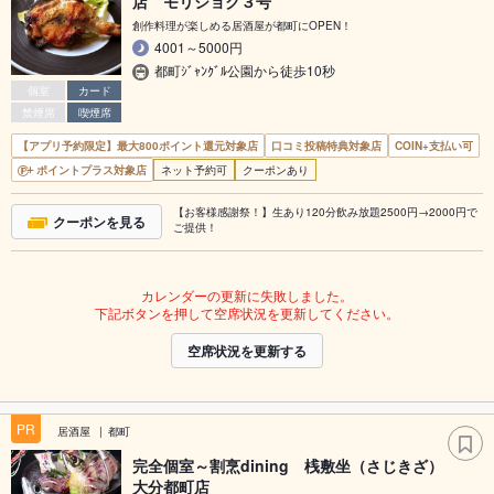
店 モリショク３号
創作料理が楽しめる居酒屋が都町にOPEN！
4001～5000円
都町ｼﾞｬﾝｸﾞﾙ公園から徒歩10秒
個室
カード
禁煙席
喫煙席
【アプリ予約限定】最大800ポイント還元対象店
口コミ投稿特典対象店
COIN+支払い可
ポイントプラス対象店
ネット予約可
クーポンあり
【お客様感謝祭！】生あり120分飲み放題2500円→2000円で
クーポンを見る
ご提供！
カレンダーの更新に失敗しました。
下記ボタンを押して空席状況を更新してください。
空席状況を更新する
PR
居酒屋
都町
完全個室～割烹dining 桟敷坐（さじきざ）
大分都町店