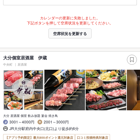
カレンダーの更新に失敗しました。
下記ボタンを押して空席状況を更新してください。
空席状況を更新する
大分個室居酒屋 伊蔵
中央町
居酒屋
大分 居酒屋 個室 飲み放題 宴会 焼き鳥
3001～4000円
2001～3000円
JR大分駅府内中央口(北口)より徒歩約6分
【アプリ予約限定】最大800ポイント還元対象店
口コミ投稿特典対象店