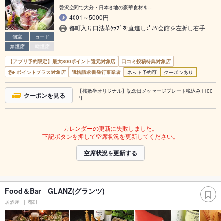
贅沢空間で大分・日本各地の豪華食材を…
4001～5000円
都町入り口法華ｸﾗﾌﾞを直進しﾋﾟｶｿ会館を左折し右手
個室
カード
禁煙席
喫煙席
【アプリ予約限定】最大800ポイント還元対象店
口コミ投稿特典対象店
ポイントプラス対象店
適格請求書発行事業者
ネット予約可
クーポンあり
【桟敷坐オリジナル】記念日メッセージプレート税込み1100
クーポンを見る
円
カレンダーの更新に失敗しました。
下記ボタンを押して空席状況を更新してください。
空席状況を更新する
Food＆Bar GLANZ(グランツ)
居酒屋
都町