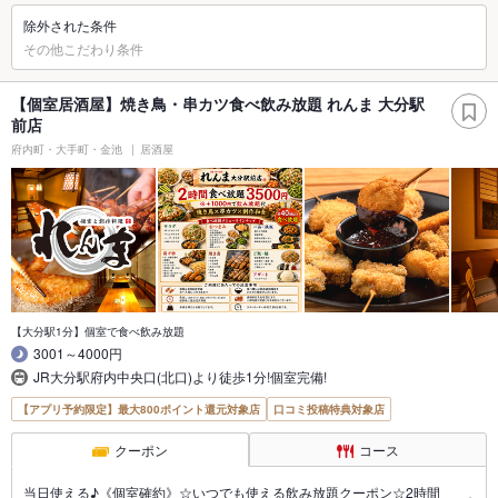
除外された条件
その他こだわり条件
【個室居酒屋】焼き鳥・串カツ食べ飲み放題 れんま 大分駅
前店
府内町・大手町・金池
居酒屋
【大分駅1分】個室で食べ飲み放題
3001～4000円
JR大分駅府内中央口(北口)より徒歩1分!個室完備!
【アプリ予約限定】最大800ポイント還元対象店
口コミ投稿特典対象店
クーポン
コース
当日使える♪《個室確約》☆いつでも使える飲み放題クーポン☆2時間