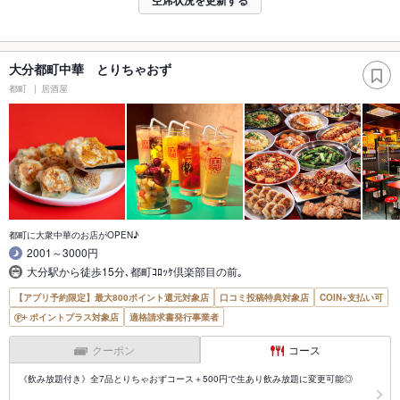
大分都町中華 とりちゃおず
都町
居酒屋
都町に大衆中華のお店がOPEN♪
2001～3000円
大分駅から徒歩15分､都町ｺﾛｯｹ倶楽部目の前｡
【アプリ予約限定】最大800ポイント還元対象店
口コミ投稿特典対象店
COIN+支払い可
ポイントプラス対象店
適格請求書発行事業者
クーポン
コース
《飲み放題付き》全7品とりちゃおずコース＋500円で生あり飲み放題に変更可能◎