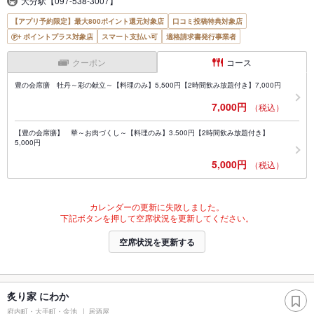
大分駅【097-538-3007】
【アプリ予約限定】最大800ポイント還元対象店
口コミ投稿特典対象店
ポイントプラス対象店
スマート支払い可
適格請求書発行事業者
クーポン
コース
豊の会席膳 牡丹～彩の献立～【料理のみ】5,500円【2時間飲み放題付き】7,000円
7,000円
（税込）
【豊の会席膳】 華～お肉づくし～【料理のみ】3.500円【2時間飲み放題付き】
5,000円
5,000円
（税込）
カレンダーの更新に失敗しました。
下記ボタンを押して空席状況を更新してください。
空席状況を更新する
炙り家 にわか
府内町・大手町・金池
居酒屋