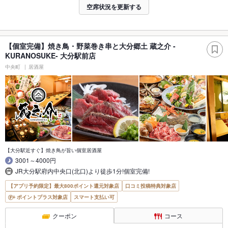
空席状況を更新する
【個室完備】焼き鳥・野菜巻き串と大分郷土 蔵之介 -
KURANOSUKE- 大分駅前店
中央町
居酒屋
【大分駅近すぐ】焼き鳥が旨い個室居酒屋
3001～4000円
JR大分駅府内中央口(北口)より徒歩1分!個室完備!
【アプリ予約限定】最大800ポイント還元対象店
口コミ投稿特典対象店
ポイントプラス対象店
スマート支払い可
クーポン
コース