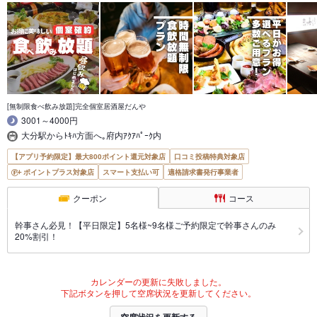
[無制限食べ飲み放題]完全個室居酒屋だんや
3001～4000円
大分駅からﾄｷﾊ方面へ｡府内ｱｸｱﾊﾟｰｸ内
【アプリ予約限定】最大800ポイント還元対象店
口コミ投稿特典対象店
ポイントプラス対象店
スマート支払い可
適格請求書発行事業者
クーポン
コース
幹事さん必見！【平日限定】5名様~9名様ご予約限定で幹事さんのみ
20%割引！
カレンダーの更新に失敗しました。
下記ボタンを押して空席状況を更新してください。
空席状況を更新する