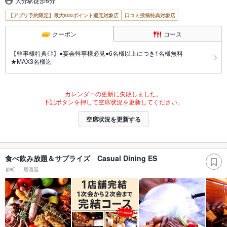
大分駅徒歩6分
【アプリ予約限定】最大800ポイント還元対象店
口コミ投稿特典対象店
クーポン
コース
【幹事様特典◎】●宴会幹事様必見●6名様以上につき1名様無料
★MAX3名様迄
カレンダーの更新に失敗しました。
下記ボタンを押して空席状況を更新してください。
空席状況を更新する
食べ飲み放題＆サプライズ Casual Dining ES
都町
居酒屋