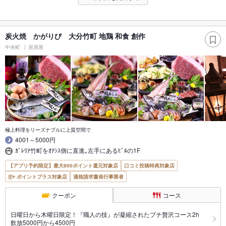
炭火焼 かがりび 大分竹町 地鶏 和食 創作
中央町
居酒屋
極上料理をリーズナブルに上質空間で
4001～5000円
ｶﾞﾚﾘｱ竹町をｵｱｼｽ側に直進｡左手にあるﾋﾞﾙの1F
【アプリ予約限定】最大800ポイント還元対象店
口コミ投稿特典対象店
ポイントプラス対象店
適格請求書発行事業者
クーポン
コース
日曜日から木曜日限定！『職人の技』が凝縮されたプチ贅沢コース2h
飲放5000円から4500円