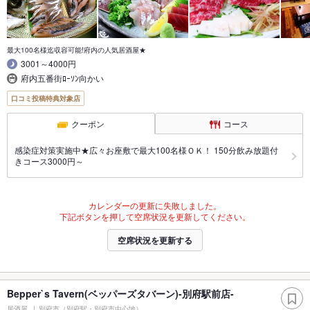
最大100名様迄収容可能!府内の人気居酒屋★
3001～4000円
府内五番街ﾛｰｿﾝ向かい
口コミ投稿特典対象店
クーポン
コース
感染症対策実施中★広々お座敷で最大100名様ＯＫ！ 150分飲み放題付
きコース3000円～
カレンダーの更新に失敗しました。
下記ボタンを押して空席状況を更新してください。
空席状況を更新する
Bepper`s Tavern(ベッパーズタバーン)-別府駅前店-
居酒屋
別府市（別府駅・別府市中心地）