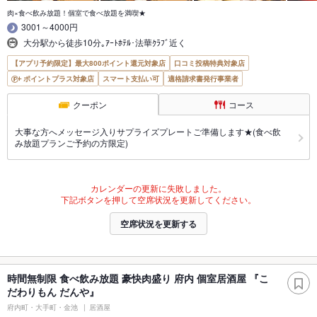
肉×食べ飲み放題！個室で食べ放題を満喫★
3001～4000円
大分駅から徒歩10分｡ｱｰﾄﾎﾃﾙ･法華ｸﾗﾌﾞ近く
【アプリ予約限定】最大800ポイント還元対象店
口コミ投稿特典対象店
ポイントプラス対象店
スマート支払い可
適格請求書発行事業者
クーポン
コース
大事な方へメッセージ入りサプライズプレートご準備します★(食べ飲
み放題プランご予約の方限定)
カレンダーの更新に失敗しました。
下記ボタンを押して空席状況を更新してください。
空席状況を更新する
時間無制限 食べ飲み放題 豪快肉盛り 府内 個室居酒屋 『こ
だわりもん だんや』
府内町・大手町・金池
居酒屋