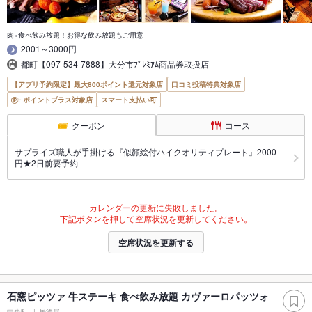
肉×食べ飲み放題！お得な飲み放題もご用意
2001～3000円
都町【097-534-7888】大分市ﾌﾟﾚﾐｱﾑ商品券取扱店
【アプリ予約限定】最大800ポイント還元対象店
口コミ投稿特典対象店
ポイントプラス対象店
スマート支払い可
クーポン
コース
サプライズ職人が手掛ける『似顔絵付ハイクオリティプレート』2000
円★2日前要予約
カレンダーの更新に失敗しました。
下記ボタンを押して空席状況を更新してください。
空席状況を更新する
石窯ピッツァ 牛ステーキ 食べ飲み放題 カヴァーロパッツォ
中央町
居酒屋