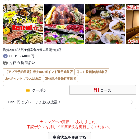
海鮮&肉が人気★個室食べ飲み放題のお店
3001～4000円
府内五番街沿い
【アプリ予約限定】最大800ポイント還元対象店
口コミ投稿特典対象店
ポイントプラス対象店
適格請求書発行事業者
クーポン
コース
＋550円でプレミアム飲み放題！
カレンダーの更新に失敗しました。
下記ボタンを押して空席状況を更新してください。
空席状況を更新する