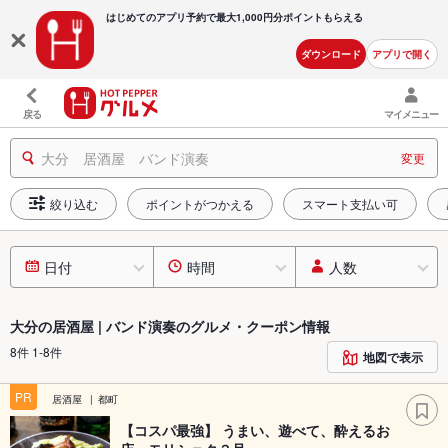
はじめてのアプリ予約で最大
1,000円分ポイントもらえる
ダウンロード
アプリで開く
戻る
マイメニュー
大分 居酒屋 バンド演奏
変更
絞り込む
ポイントがつかえる
スマート支払い可
日付
時間
人数
大分の居酒屋 | バンド演奏のグルメ・クーポン情報
8件 1-8件
地図で表示
PR
居酒屋
都町
【コスパ最強】 うまい、遊べて、酔えるお