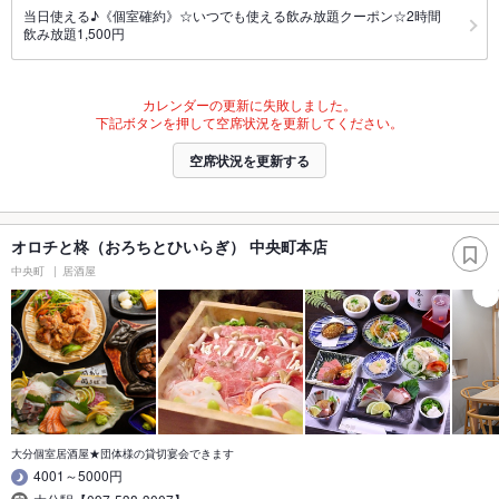
当日使える♪《個室確約》☆いつでも使える飲み放題クーポン☆2時間
飲み放題1,500円
カレンダーの更新に失敗しました。
下記ボタンを押して空席状況を更新してください。
空席状況を更新する
オロチと柊（おろちとひいらぎ） 中央町本店
中央町
居酒屋
大分個室居酒屋★団体様の貸切宴会できます
4001～5000円