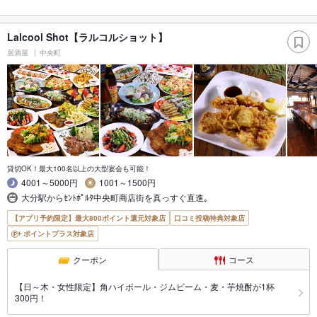
Lalcool Shot【ラルコルショット】
居酒屋
中央町
貸切OK！最大100名以上の大型宴会も可能！
4001～5000円
1001～1500円
大分駅からｾﾝﾄﾎﾟﾙﾀ中央町商店街を真っすぐ直進｡
【アプリ予約限定】最大800ポイント還元対象店
口コミ投稿特典対象店
ポイントプラス対象店
クーポン
コース
【日～木・女性限定】角ハイボール・ジムビーム・麦・芋焼酎が1杯
300円！