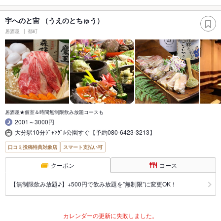
宇へのと宙 （うえのとちゅう）
居酒屋
都町
居酒屋★個室＆時間無制限飲み放題コースも
2001～3000円
大分駅10分ｼﾞｬﾝｸﾞﾙ公園すぐ【予約080-6423-3213】
口コミ投稿特典対象店
スマート支払い可
クーポン
コース
【無制限飲み放題♪】+500円で飲み放題を”無制限”に変更OK！
カレンダーの更新に失敗しました。