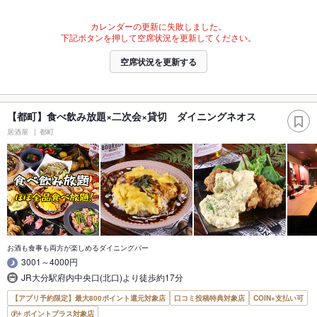
カレンダーの更新に失敗しました。
下記ボタンを押して空席状況を更新してください。
空席状況を更新する
【都町】食べ飲み放題×二次会×貸切 ダイニングネオス
居酒屋
都町
お酒も食事も両方が楽しめるダイニングバー
3001～4000円
JR大分駅府内中央口(北口)より徒歩約17分
【アプリ予約限定】最大800ポイント還元対象店
口コミ投稿特典対象店
COIN+支払い可
ポイントプラス対象店