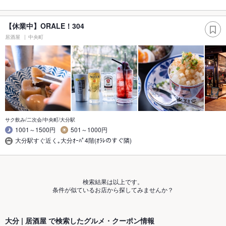
【休業中】ORALE！304
居酒屋
中央町
サク飲み/二次会/中央町/大分駅
1001～1500円
501～1000円
大分駅すぐ近く｡大分ｵｰﾊﾟ4階(ｵﾗﾚのすぐ隣)
検索結果は以上です。
条件が似ているお店から探してみませんか？
大分 | 居酒屋 で検索したグルメ・クーポン情報