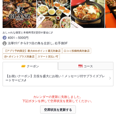
おしゃれな個室と本格料理♪貸切や宴会に♪
4001～5000円
法華ｸﾗﾌﾞから3つ目の角を左折し､右手側3F
【アプリ予約限定】最大800ポイント還元対象店
口コミ投稿特典対象店
ポイントプラス対象店
スマート支払い可
クーポン
コース
【お祝いクーポン】主役を盛大にお祝い！メッセージ付サプライズプレ
ートサービス♪
カレンダーの更新に失敗しました。
下記ボタンを押して空席状況を更新してください。
空席状況を更新する