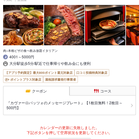
肉×本格ピザの食べ飲み放題イタリアン
4001～5000円
大分駅徒歩5分/駅近で仕事帰りや飲み会にも便利
【アプリ予約限定】最大800ポイント還元対象店
口コミ投稿特典対象店
ポイントプラス対象店
適格請求書発行事業者
クーポン
コース
『カヴァーロパッツォのメッセージプレート』【1枚目無料！2枚目～
500円】
カレンダーの更新に失敗しました。
下記ボタンを押して空席状況を更新してください。