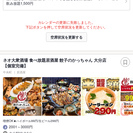
飲み放題1,500円
カレンダーの更新に失敗しました。
下記ボタンを押して空席状況を更新してください。
空席状況を更新する
ネオ大衆酒場 食べ放題居酒屋 餃子のかっちゃん 大分店
【個室完備】
中央町
居酒屋
喫煙OK★ハイボール99円/生ビール299円
2001～3000円