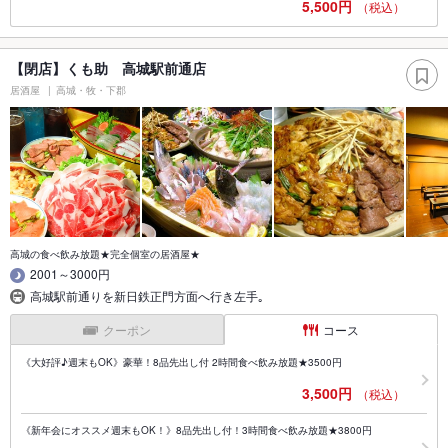
5,500円
（税込）
【閉店】くも助 高城駅前通店
居酒屋
高城・牧・下郡
高城の食べ飲み放題★完全個室の居酒屋★
2001～3000円
高城駅前通りを新日鉄正門方面へ行き左手｡
クーポン
コース
《大好評♪週末もOK》豪華！8品先出し付 2時間食べ飲み放題★3500円
3,500円
（税込）
《新年会にオススメ週末もOK！》8品先出し付！3時間食べ飲み放題★3800円