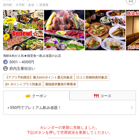
府内町・大手町・金池
居酒屋
海鮮&肉が人気★個室食べ飲み放題のお店
3001～4000円
府内五番街沿い
【アプリ予約限定】最大800ポイント還元対象店
口コミ投稿特典対象店
ポイントプラス対象店
適格請求書発行事業者
クーポン
コース
＋550円でプレミアム飲み放題！
カレンダーの更新に失敗しました。
下記ボタンを押して空席状況を更新してください。