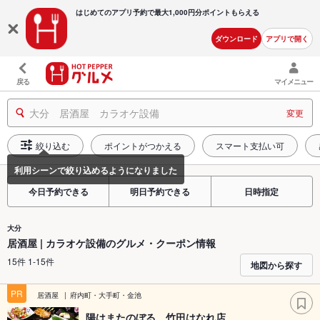
はじめてのアプリ予約で最大
1,000円分ポイントもらえる
ダウンロード
アプリで開く
戻る
マイメニュー
大分 居酒屋 カラオケ設備
変更
絞り込む
ポイントがつかえる
スマート支払い可
今日予約できる
明日予約できる
日時指定
大分
居酒屋 | カラオケ設備のグルメ・クーポン情報
15件 1-15件
地図から探す
PR
居酒屋
府内町・大手町・金池
陽はまたのぼる 竹田はなれ店