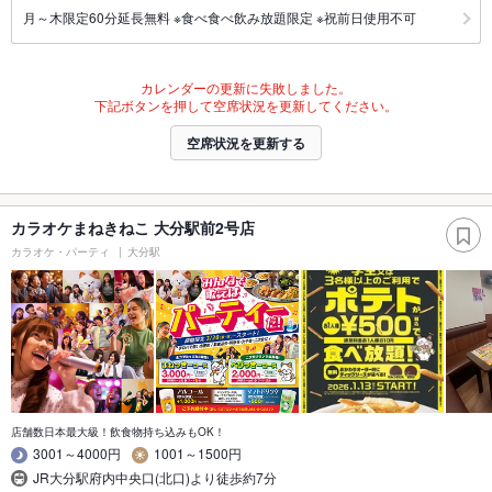
月～木限定60分延長無料 ※食べ食べ飲み放題限定 ※祝前日使用不可
カレンダーの更新に失敗しました。
下記ボタンを押して空席状況を更新してください。
空席状況を更新する
カラオケまねきねこ 大分駅前2号店
カラオケ・パーティ
大分駅
店舗数日本最大級！飲食物持ち込みもOK！
3001～4000円
1001～1500円
JR大分駅府内中央口(北口)より徒歩約7分