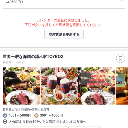
→2500円！
カレンダーの更新に失敗しました。
下記ボタンを押して空席状況を更新してください。
空席状況を更新する
世界一暇な海賊の隠れ家TOYBOX
居酒屋
中央町
貸切最大70名◎時間外貸切も対応可
4001～5000円
3001～4000円
大分駅より徒歩10分｡中央商店街を抜けｵｱｼｽ方面へ