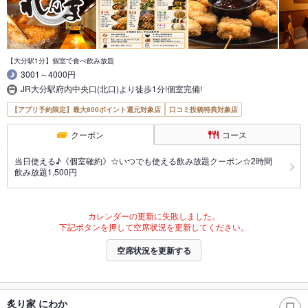
【大分駅1分】個室で食べ飲み放題
3001～4000円
JR大分駅府内中央口(北口)より徒歩1分!個室完備!
【アプリ予約限定】最大800ポイント還元対象店
口コミ投稿特典対象店
クーポン
コース
当日使える♪《個室確約》☆いつでも使える飲み放題クーポン☆2時間
飲み放題1,500円
カレンダーの更新に失敗しました。
下記ボタンを押して空席状況を更新してください。
空席状況を更新する
炙り家 にわか