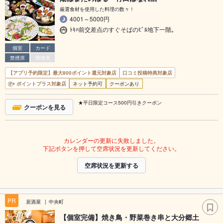
厳選食材を使用した料理の数々！
4001～5000円
ﾄｷﾊ前交差点のすぐそばのﾋﾞﾙ地下一階｡
個室
カード
禁煙席
喫煙席
【アプリ予約限定】最大800ポイント還元対象店
口コミ投稿特典対象店
ポイントプラス対象店
ネット予約可
クーポンあり
★平日限定コース500円引きクーポン
クーポンを見る
カレンダーの更新に失敗しました。
下記ボタンを押して空席状況を更新してください。
空席状況を更新する
PR
居酒屋
中央町
【個室完備】焼き鳥・野菜巻き串と大分郷土