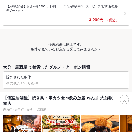
【お料理のみ】おまかせ3200円【梅】コース☆お刺身&ローストビーフ/ピザ/お蕎麦/
デザート付♪
3,200円
（税込）
検索結果は以上です。
条件が似ているお店から探してみませんか？
大分 | 居酒屋 で検索したグルメ・クーポン情報
除外された条件
その他こだわり条件
【個室居酒屋】焼き鳥・串カツ食べ飲み放題 れんま 大分駅
前店
府内町・大手町・金池
居酒屋