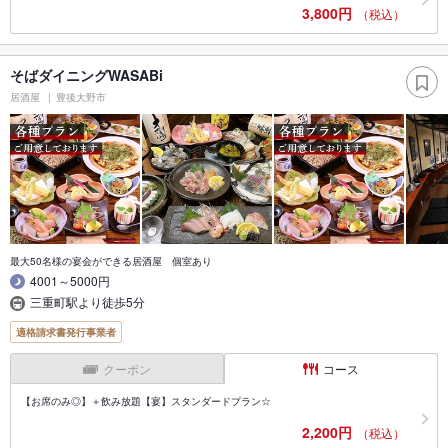
3,800円
（税込）
そばダイニングWASABi
居酒屋
豊後大野市
最大50名様の宴会ができる居酒屋 個室あり
4001～5000円
三重町駅より徒歩5分
適格請求書発行事業者
クーポン
コース
【お席のみ◎】＋飲み放題【宴】スタンダードプラン☆
2,200円
（税込）