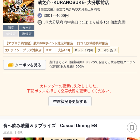
蔵之介 -KURANOSUKE- 大分駅前店
【個室完備】個室で焼き鳥や大分郷土を満喫
3001～4000円
JR大分駅府内中央口(北口)より徒歩1分!個室完備!
個室
カード
禁煙席
喫煙席
【アプリ予約限定】最大800ポイント還元対象店
口コミ投稿特典対象店
ポイントプラス対象店
スマート支払い可
ネット予約可
クーポンあり
当日使える♪《個室確約》☆いつでも使える飲み放題クーポン
クーポンを見る
☆2時間飲み放題1,500円
カレンダーの更新に失敗しました。
下記ボタンを押して空席状況を更新してください。
空席状況を更新する
食べ飲み放題＆サプライズ Casual Dining ES
居酒屋
都町