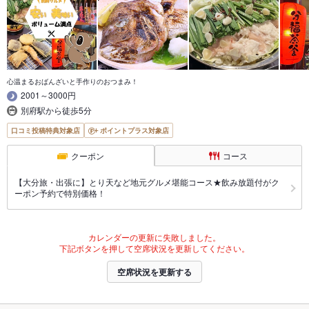
心温まるおばんざいと手作りのおつまみ！
2001～3000円
別府駅から徒歩5分
口コミ投稿特典対象店
ポイントプラス対象店
クーポン
コース
【大分旅・出張に】とり天など地元グルメ堪能コース★飲み放題付がク
ーポン予約で特別価格！
カレンダーの更新に失敗しました。
下記ボタンを押して空席状況を更新してください。
空席状況を更新する