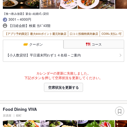
【食べ飲み放題】宴会×結婚式×貸切
3001～4000円
【日経会館】検索 当ﾋﾞﾙ3階
【アプリ予約限定】最大800ポイント還元対象店
口コミ投稿特典対象店
COIN+支払い可
クーポン
コース
【小人数貸切】平日週末問わず１４名様～ご案内
カレンダーの更新に失敗しました。
下記ボタンを押して空席状況を更新してください。
空席状況を更新する
Food Dining VIVA
居酒屋
都町