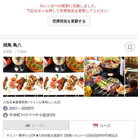
カレンダーの更新に失敗しました。
下記ボタンを押して空席状況を更新してください。
空席状況を更新する
焼鳥 鳥八
居酒屋
中央町
人気店★厳選焼鳥×ワインが美味しいお店
2001～3000円
中央町ﾌｧﾐﾘｰﾏｰﾄから徒歩3分
クーポン
コース
キリン一番搾りもOK★120分飲み放題付【焼鳥バルコース[全6品]5500円(税込)】