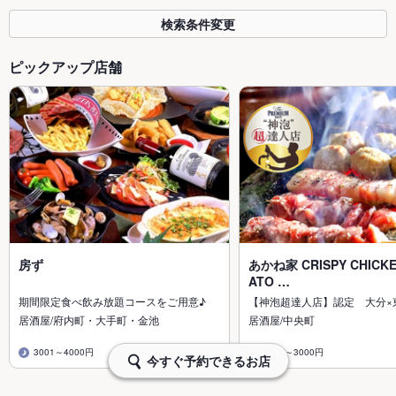
検索条件変更
ピックアップ店舗
房ず
あかね家 CRISPY CHICKE
ATO …
期間限定食べ飲み放題コースをご用意♪
【神泡超達人店】認定 大分×
居酒屋/府内町・大手町・金池
居酒屋/中央町
3001～4000円
2001～3000円
今すぐ予約できるお店