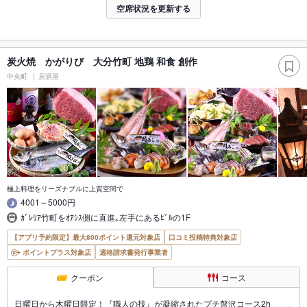
空席状況を更新する
炭火焼 かがりび 大分竹町 地鶏 和食 創作
中央町
居酒屋
極上料理をリーズナブルに上質空間で
4001～5000円
ｶﾞﾚﾘｱ竹町をｵｱｼｽ側に直進｡左手にあるﾋﾞﾙの1F
【アプリ予約限定】最大800ポイント還元対象店
口コミ投稿特典対象店
ポイントプラス対象店
適格請求書発行事業者
クーポン
コース
日曜日から木曜日限定！『職人の技』が凝縮されたプチ贅沢コース2h