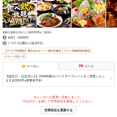
新鮮な食材を活かした創作料理をご提供♪
4001～5000円
ｼﾞｬﾝｸﾞﾙ公園から徒歩5分｡
【アプリ予約限定】最大800ポイント還元対象店
口コミ投稿特典対象店
スマート支払い可
クーポン
コース
【誕生日・記念日に♪】VIVA特製のバースデープレートをご用意いたし
ます♪2200円※要事前予約
カレンダーの更新に失敗しました。
下記ボタンを押して空席状況を更新してください。
空席状況を更新する