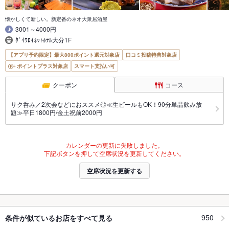
懐かしくて新しい。新定番のネオ大衆居酒屋
3001～4000円
ﾀﾞｲﾜﾛｲﾈｯﾄﾎﾃﾙ大分1F
【アプリ予約限定】最大800ポイント還元対象店
口コミ投稿特典対象店
ポイントプラス対象店
スマート支払い可
クーポン
コース
サク呑み／2次会などにおススメ◎≪生ビールもOK！90分単品飲み放
題≫平日1800円/金土祝前2000円
カレンダーの更新に失敗しました。
下記ボタンを押して空席状況を更新してください。
空席状況を更新する
950
条件が似ているお店をすべて見る