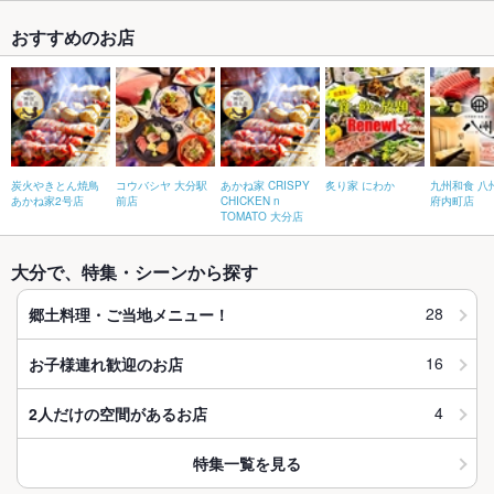
おすすめのお店
炭火やきとん焼鳥
コウバシヤ 大分駅
あかね家 CRISPY
炙り家 にわか
九州和食 八
あかね家2号店
前店
CHICKEN n
府内町店
TOMATO 大分店
大分で、特集・シーンから探す
28
郷土料理・ご当地メニュー！
16
お子様連れ歓迎のお店
4
2人だけの空間があるお店
特集一覧を見る