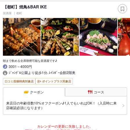
【都町】焼鳥&BAR IKE
居酒屋
都町
朝まで飲める全席喫煙可能な居酒屋です♪
3001～4000円
ｼﾞｬﾝｸﾞﾙ公園より徒歩1分､ﾚｲﾝﾎﾞｰ会館2階奥
口コミ投稿特典対象店
ポイントプラス対象店
クーポン
コース
来店日の年齢倍数10%オフクーポン♪1人でもいればOK！（入店時に来
店確認必須になります）
カレンダーの更新に失敗しました。