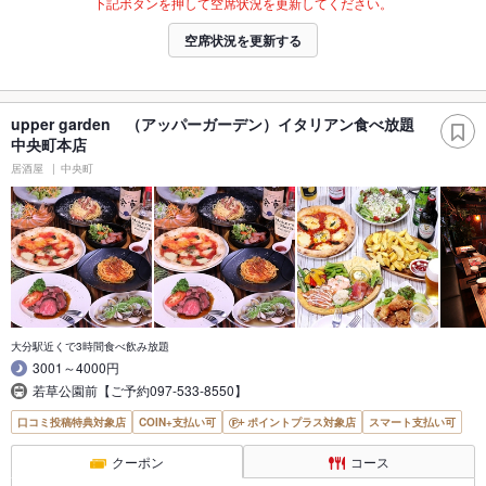
下記ボタンを押して空席状況を更新してください。
空席状況を更新する
upper garden （アッパーガーデン）イタリアン食べ放題
中央町本店
居酒屋
中央町
大分駅近くで3時間食べ飲み放題
3001～4000円
若草公園前【ご予約097-533-8550】
口コミ投稿特典対象店
COIN+支払い可
ポイントプラス対象店
スマート支払い可
クーポン
コース