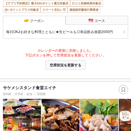
【アプリ予約限定】最大800ポイント還元対象店
口コミ投稿特典対象店
ポイントプラス対象店
スマート支払い可
適格請求書発行事業者
クーポン
コース
毎日OK♪お好きな料理とともに★生ビールも◎単品飲み放題2000円
カレンダーの更新に失敗しました。
下記ボタンを押して空席状況を更新してください。
空席状況を更新する
サケメシスタンド食堂エイチ
府内町・大手町・金池
居酒屋