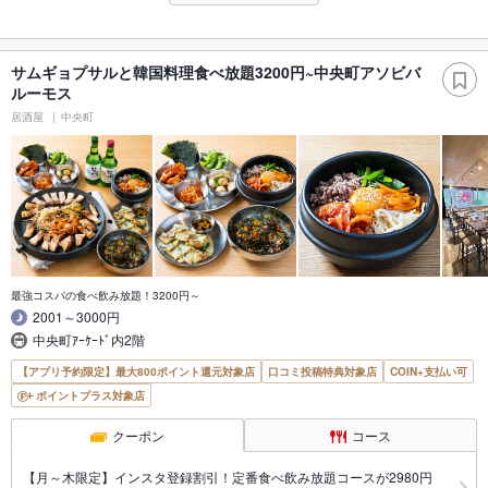
サムギョプサルと韓国料理食べ放題3200円~中央町アソビバ
ルーモス
居酒屋
中央町
最強コスパの食べ飲み放題！3200円～
2001～3000円
中央町ｱｰｹｰﾄﾞ内2階
【アプリ予約限定】最大800ポイント還元対象店
口コミ投稿特典対象店
COIN+支払い可
ポイントプラス対象店
クーポン
コース
【月～木限定】インスタ登録割引！定番食べ飲み放題コースが2980円