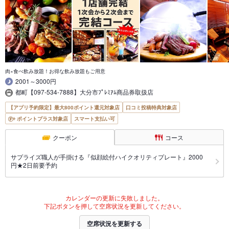
肉×食べ飲み放題！お得な飲み放題もご用意
2001～3000円
都町【097-534-7888】大分市ﾌﾟﾚﾐｱﾑ商品券取扱店
【アプリ予約限定】最大800ポイント還元対象店
口コミ投稿特典対象店
ポイントプラス対象店
スマート支払い可
クーポン
コース
サプライズ職人が手掛ける『似顔絵付ハイクオリティプレート』2000
円★2日前要予約
カレンダーの更新に失敗しました。
下記ボタンを押して空席状況を更新してください。
空席状況を更新する