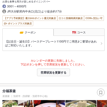
お酒も食事も両方が楽しめるダイニングバー
3001～4000円
JR大分駅府内中央口(北口)より徒歩約17分
【アプリ予約限定】最大800ポイント還元対象店
口コミ投稿特典対象店
COIN+支払い可
ポイントプラス対象店
クーポン
コース
【記念日・誕生日】バースデープレート1100円でご用意♪ご要望があれ
ばご対応いたします。
カレンダーの更新に失敗しました。
下記ボタンを押して空席状況を更新してください。
空席状況を更新する
分福茶釜
居酒屋
別府市（別府駅・別府市中心地）