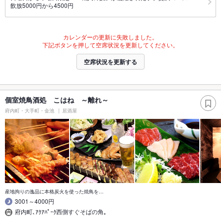
飲放5000円から4500円
カレンダーの更新に失敗しました。
下記ボタンを押して空席状況を更新してください。
空席状況を更新する
個室焼鳥酒処 こはね ～離れ～
府内町・大手町・金池
居酒屋
産地拘りの逸品に本格炭火を使った焼鳥を…
3001～4000円
府内町､ｱｸｱﾊﾟｰｸ西側すぐそばの角｡