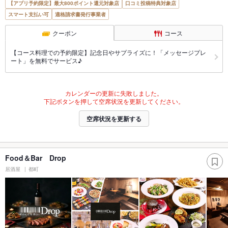
【アプリ予約限定】最大800ポイント還元対象店
口コミ投稿特典対象店
スマート支払い可
適格請求書発行事業者
クーポン
コース
【コース料理での予約限定】記念日やサプライズに！「メッセージプレ
ート」を無料でサービス♪
カレンダーの更新に失敗しました。
下記ボタンを押して空席状況を更新してください。
空席状況を更新する
Food＆Bar Drop
居酒屋
都町