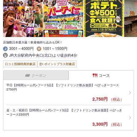
店舗数日本最大級！飲食物持ち込みもOK！
3001～4000円
1001～1500円
JR大分駅府内中央口(北口)より徒歩約4分
口コミ投稿特典対象店
ポイントプラス対象店
クーポン
コース
平日【2時間ルーム代+フード3品】【ソフトドリンク飲み放題】べびっきーコース
2750円
2,750円
（税込）
金・土・祝前日【2時間ルーム代+フード3品】【ソフトドリンク飲み放題】べびっき
ーコース3300円
3,300円
（税込）