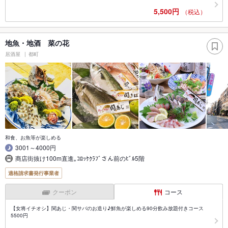
5,500円
（税込）
地魚・地酒 菜の花
居酒屋
都町
和食、お魚等が楽しめる
3001～4000円
商店街抜け100m直進｡ｺﾛｯｹｸﾗﾌﾞさん前のﾋﾞﾙ5階
適格請求書発行事業者
クーポン
コース
【女将イチオシ】関あじ・関サバのお造り♪鮮魚が楽しめる90分飲み放題付きコース
5500円