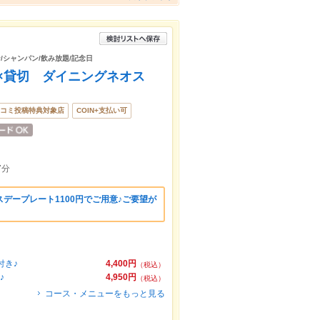
/シャンパン/飲み放題/記念日
×貸切 ダイニングネオス
コミ投稿特典対象店
COIN+支払い可
7分
デープレート1100円でご用意♪ご要望が
。
付き♪
4,400円
（税込）
♪
4,950円
（税込）
コース・メニューをもっと見る