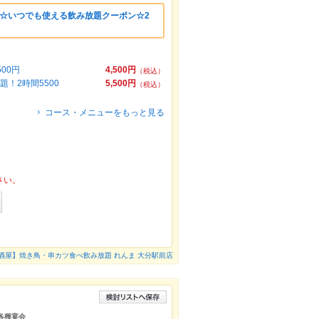
》☆いつでも使える飲み放題クーポン☆2
00円
4,500円
（税込）
！2時間5500
5,500円
（税込）
コース・メニューをもっと見る
さい。
酒屋】焼き鳥・串カツ食べ飲み放題 れんま 大分駅前店
/各種宴会