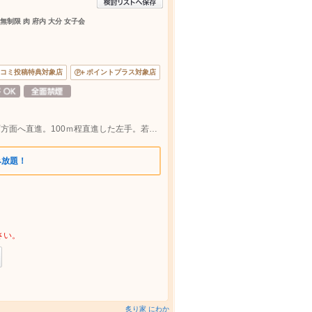
無制限 肉 府内 大分 女子会
コミ投稿特典対象店
ポイントプラス対象店
パチンコDAISYOから府内五番街を大手町方面へ直進。100ｍ程直進した左手。若竹園真向い。大分駅から徒歩10分
み放題！
さい。
炙り家 にわか