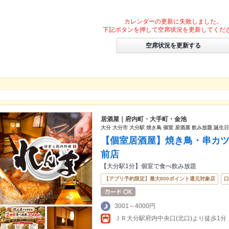
カレンダーの更新に失敗しました。
下記ボタンを押して空席状況を更新してくだ
空席状況を更新する
居酒屋｜府内町・大手町・金池
大分 大分市 大分駅 焼き鳥 個室 居酒屋 飲み放題 誕生
【個室居酒屋】焼き鳥・串カツ
前店
【大分駅1分】個室で食べ飲み放題
【アプリ予約限定】最大800ポイント還元対象店
口
3001～4000円