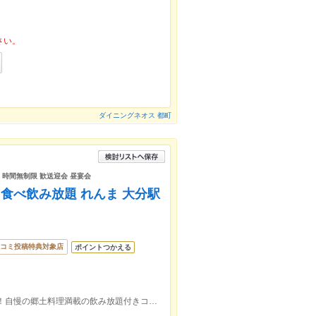
さい。
ダイニングネオス 都町
日 時間無制限 歓送迎会 昼宴会
食べ飲み放題 れんま 大分駅
コミ投稿特典対象店
ポイントつかえる
ＪＲ大分駅府内中央口(北口)より徒歩1分！自慢の郷土料理満載の飲み放題付きコース3,000円～♪