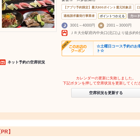
【アプリ予約限定】最大800ポイント還元対象店
口
適格請求書発行事業者
ポイントつかえる
3001～4000円
2001～3000円
ＪＲ大分駅府内中央口(北口)より徒歩約6
☆土曜日コース予約のお
ト☆
ネット予約の空席状況
カレンダーの更新に失敗しました。
下記ボタンを押して空席状況を更新してくだ
空席状況を更新する
【PR】