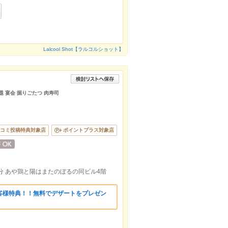
Lalcool Shot【ラルコルショット】
題 宴会 掘りごたつ 肉寿司
コミ投稿特典対象店
ポイントプラス対象店
分 あや鶏と陽はまたのぼるの同ビル4階
客様特典！！無料でデザートをプレゼン