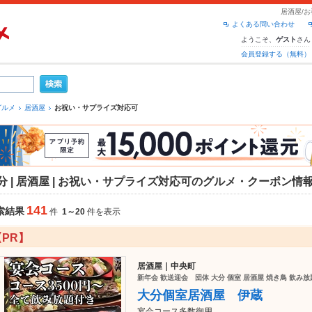
居酒屋/
よくある問い合わせ
ようこそ、
さん
ゲスト
会員登録する（無料）
グルメ
居酒屋
お祝い・サプライズ対応可
分 | 居酒屋 | お祝い・サプライズ対応可のグルメ・クーポン情
141
索結果
件
1～20
件を表示
【PR】
居酒屋｜中央町
新年会 歓送迎会 団体 大分 個室 居酒屋 焼き鳥 飲み放
大分個室居酒屋 伊蔵
宴会コース多数御用