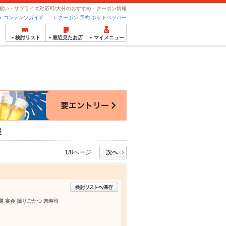
お祝い・サプライズ対応可/大分のおすすめ・クーポン情報
コンテンツガイド
クーポン 予約 ホットペッパー
検討リスト
最近見たお店
マイメニュー
報
1/8ページ
題 宴会 掘りごたつ 肉寿司