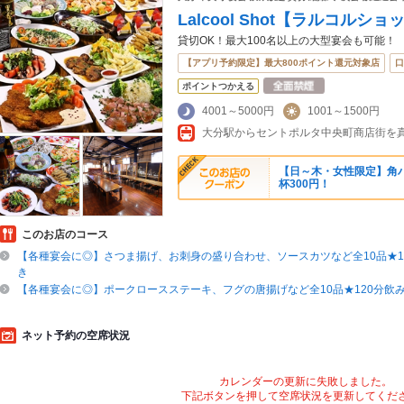
Lalcool Shot【ラルコルショ
貸切OK！最大100名以上の大型宴会も可能！
【アプリ予約限定】最大800ポイント還元対象店
口
ポイントつかえる
4001～5000円
1001～1500円
大分駅からセントポルタ中央町商店街を
【日～木・女性限定】角
杯300円！
このお店のコース
【各種宴会に◎】さつま揚げ、お刺身の盛り合わせ、ソースカツなど全10品★1
き
【各種宴会に◎】ポークロースステーキ、フグの唐揚げなど全10品★120分飲
ネット予約の空席状況
カレンダーの更新に失敗しました。
下記ボタンを押して空席状況を更新してくだ