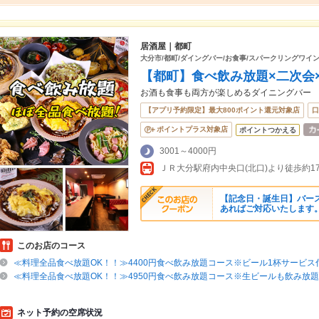
居酒屋｜都町
大分市/都町/ダイングバー/お食事/スパークリングワイン
【都町】食べ飲み放題×二次会
お酒も食事も両方が楽しめるダイニングバー
【アプリ予約限定】最大800ポイント還元対象店
口
ポイントプラス対象店
ポイントつかえる
3001～4000円
ＪＲ大分駅府内中央口(北口)より徒歩約1
【記念日・誕生日】バース
あればご対応いたします
このお店のコース
≪料理全品食べ放題OK！！≫4400円食べ飲み放題コース※ビール1杯サービス
≪料理全品食べ放題OK！！≫4950円食べ飲み放題コース※生ビールも飲み放題
ネット予約の空席状況