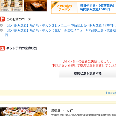
当日使える♪《個室確約
時間飲み放題1,500円
このお店のコース
【食べ飲み放題】焼き鳥・串カツ含むメニュー70品以上食べ飲み放題！2時間45
【食べ飲み放題】焼き鳥・串カツに生ビール含むメニュー100品以上食べ飲み放題
円
ネット予約の空席状況
カレンダーの更新に失敗しました。
下記ボタンを押して空席状況を更新してくだ
空席状況を更新する
【個室居
居酒屋｜中央町
大分/中央町/宴会/飲み放題/貸切/結婚式2次会/歓送迎会