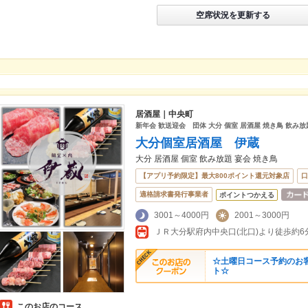
空席状況を更新する
居酒屋｜中央町
新年会 歓送迎会 団体 大分 個室 居酒屋 焼き鳥 飲み放
大分個室居酒屋 伊蔵
大分 居酒屋 個室 飲み放題 宴会 焼き鳥
【アプリ予約限定】最大800ポイント還元対象店
口
適格請求書発行事業者
ポイントつかえる
3001～4000円
2001～3000円
ＪＲ大分駅府内中央口(北口)より徒歩約6
☆土曜日コース予約のお
ト☆
このお店のコース