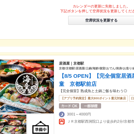
カレンダーの更新に失敗しました。
下記ボタンを押して空席状況を更新してくだ
空席状況を更新する
居酒屋｜京都駅
京都/京都駅/居酒屋/土鍋/海鮮/個室/おでん/刺身/お造り
【8/5 OPEN】【完全個室
童 京都駅前店
【完全個室】熟成魚と土鍋ご飯を味わう◎
【アプリ予約限定】最大800ポイント還元対象店
口
3001～4000円