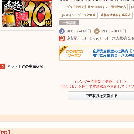
【アプリ予約限定】最大800ポイント還元対象店
口
ポイントプラス対象店
適格請求書発行事業者
3001～4000円
2001～3000円
全席完全個室のご案内【コ
用で飲み放題コース3500
ネット予約の空席状況
カレンダーの更新に失敗しました。
下記ボタンを押して空席状況を更新してくだ
空席状況を更新する
【PR】