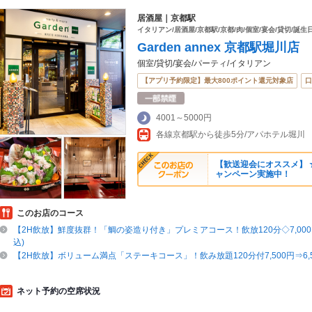
居酒屋｜京都駅
イタリアン/居酒屋/京都駅/京都/肉/個室/宴会/貸切/誕生
Garden annex 京都駅堀川店
個室/貸切/宴会/パーティ/イタリアン
【アプリ予約限定】最大800ポイント還元対象店
口
4001～5000円
各線京都駅から徒歩5分/アパホテル堀川
【歓送迎会にオススメ】 
ャンペーン実施中！
このお店のコース
【2H飲放】鮮度抜群！「鯛の姿造り付き」プレミアコース！飲放120分◇7,000円
込)
【2H飲放】ボリューム満点「ステーキコース」！飲み放題120分付7,500円⇒6,
ネット予約の空席状況