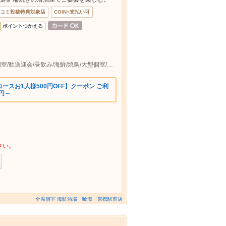
コミ投稿特典対象店
COIN+支払い可
ポイントつかえる
京都駅２出口より徒歩1分 大人数/完全個室/歓送迎会/昼飲み/海鮮/焼鳥/大型個室/飲み放題/寿司/浜焼き
ースお1人様500円OFF】クーポン ご利
円～
さい。
全席個室 海鮮酒場 喰海 京都駅前店