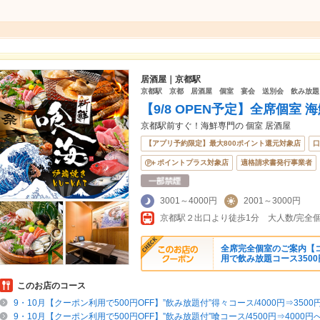
居酒屋｜京都駅
京都駅 京都 居酒屋 個室 宴会 送別会 飲み放題
【9/8 OPEN予定】全席個室
京都駅前すぐ！海鮮専門の 個室 居酒屋
【アプリ予約限定】最大800ポイント還元対象店
口
ポイントプラス対象店
適格請求書発行事業者
3001～4000円
2001～3000円
全席完全個室のご案内【コ
用で飲み放題コース3500
このお店のコース
9・10月【クーポン利用で500円OFF】”飲み放題付”得々コース/4000円⇒3500
9・10月【クーポン利用で500円OFF】”飲み放題付”喰コース/4500円⇒4000円