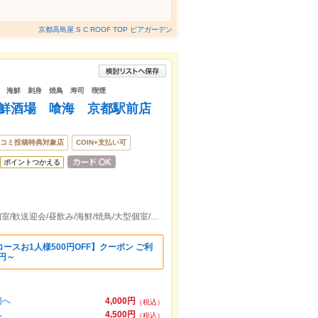
京都高島屋 S C ROOF TOP ビアガーデン
 海鮮 刺身 焼鳥 寿司 喫煙
 海鮮酒場 喰海 京都駅前店
コミ投稿特典対象店
COIN+支払い可
ポイントつかえる
京都駅２出口より徒歩1分 大人数/完全個室/歓送迎会/昼飲み/海鮮/焼鳥/大型個室/飲み放題/寿司/浜焼き
ースお1人様500円OFF】クーポン ご利
円～
円へ
4,000円
（税込）
へ
4,500円
（税込）