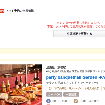
ネット予約の空席状況
カレンダーの更新に失敗しました。
下記ボタンを押して空席状況を更新してくだ
空席状況を更新する
居酒屋｜京都駅
BBQ 結婚式 2次会 宴会 同窓会 団体 京都駅 ランチ サ
party banquethall Garden -
テラスを望めるアウトドアでパーティー♪
【アプリ予約限定】最大800ポイント還元対象店
口
3001～4000円
3001～4000円