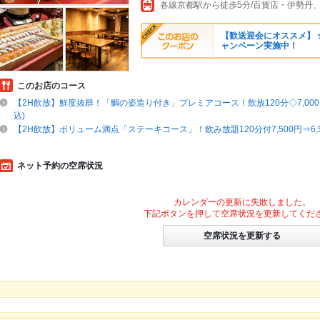
【歓送迎会にオススメ】 
ャンペーン実施中！
このお店のコース
【2H飲放】鮮度抜群！「鯛の姿造り付き」プレミアコース！飲放120分◇7,000円
込)
【2H飲放】ボリューム満点「ステーキコース」！飲み放題120分付7,500円⇒6,
ネット予約の空席状況
カレンダーの更新に失敗しました。
下記ボタンを押して空席状況を更新してくだ
空席状況を更新する