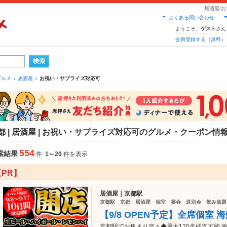
居酒屋/
よくある問い合わせ
ようこそ、
さん
ゲスト
会員登録する（無料）
グルメ
居酒屋
お祝い・サプライズ対応可
都 | 居酒屋 | お祝い・サプライズ対応可のグルメ・クーポン情
554
索結果
件
1～20
件を表示
【PR】
居酒屋｜京都駅
京都駅 京都 居酒屋 個室 宴会 送別会 飲み放題
【9/8 OPEN予定】全席個室
京都駅でお集まり楽々◆最大120名様迄可能