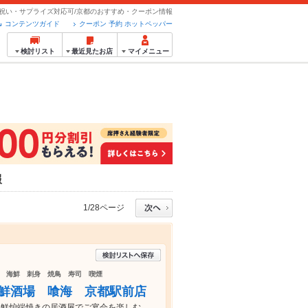
お祝い・サプライズ対応可/京都のおすすめ・クーポン情報
コンテンツガイド
クーポン 予約 ホットペッパー
検討リスト
最近見たお店
マイメニュー
報
1/28ページ
 海鮮 刺身 焼鳥 寿司 喫煙
 海鮮酒場 喰海 京都駅前店
 海鮮炉端焼きの居酒屋でご宴会を楽しむ。