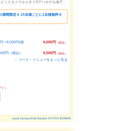
各線京都駅から徒歩5分/百貨店・伊勢丹、ビックカメラからすぐ!!/アパホテル地下1階/近鉄線 京都駅 塩小路西洞院
☆期間限定☆ 25名様ごとに1名様無料キ
⇒6,000円(税
6,000円
（税込）
500円（税込）
6,500円
（税込）
コース・メニューをもっと見る
さい。
party banquethall Garden KYOTO EKIMAE