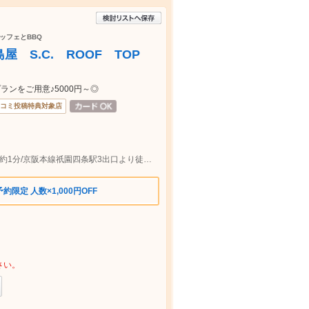
ッフェとBBQ
島屋 S.C. ROOF TOP
ンをご用意♪5000円～◎
コミ投稿特典対象店
阪急京都本線京都河原町駅5出口より徒歩約1分/京阪本線祇園四条駅3出口より徒歩約5分
限定 人数×1,000円OFF
さい。