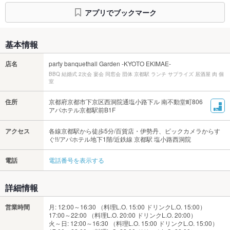
アプリでブックマーク
基本情報
店名
party banquethall Garden -KYOTO EKIMAE-
BBQ 結婚式 2次会 宴会 同窓会 団体 京都駅 ランチ サプライズ 居酒屋 肉 個
室
住所
京都府京都市下京区西洞院通塩小路下ル 南不動堂町806
アパホテル京都駅前B1F
アクセス
各線京都駅から徒歩5分/百貨店・伊勢丹、ビックカメラからす
ぐ!!/アパホテル地下1階/近鉄線 京都駅 塩小路西洞院
電話
電話番号を表示する
詳細情報
営業時間
月: 12:00～16:30 （料理L.O. 15:00 ドリンクL.O. 15:00）
17:00～22:00 （料理L.O. 20:00 ドリンクL.O. 20:00）
火～日: 12:00～16:30 （料理L.O. 15:00 ドリンクL.O. 15:00）