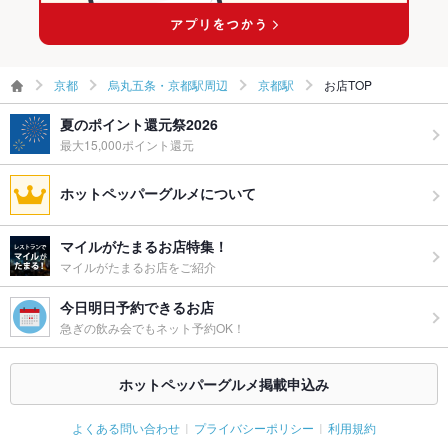
お酒
カクテル充実、焼酎充実、日本酒充実、ワイン充実
お子様連れ
お子様連れOK
京都
烏丸五条・京都駅周辺
京都駅
お店TOP
ウェディン
大歓迎！！パーティープランございます。お気軽にご相談くだ
グパーティ
さい。
ー二次会
夏のポイント還元祭2026
最大15,000ポイント還元
お祝い・サ
可
プライズ対
ホットペッパーグルメについて
応
備考
クーポンがとてもお得☆是非ご確認下さい♪
マイルがたまるお店特集！
マイルがたまるお店をご紹介
今日明日予約できるお店
急ぎの飲み会でもネット予約OK！
ホットペッパーグルメ掲載申込み
よくある問い合わせ
プライバシーポリシー
利用規約