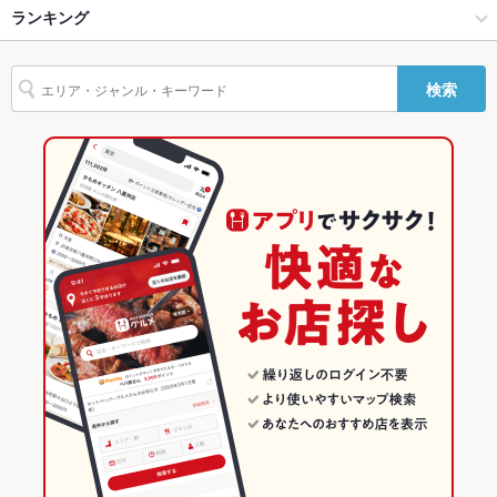
烏丸五条・京都駅周辺 × 居酒屋
京都駅 × 居酒屋
京都駅
ランキング
バリアフリ
なし ：特にありません。
ー
烏丸五条・京都駅周辺 × 創作
京都駅 × 創作
京都のグルメランキング
検索
駐車場
なし ：※有料駐車場がございます。
京都駅 × 居酒屋
京都駅 × ダイニングバー・バル
京都の居酒屋ランキング
バンド演奏
可
京都駅 × 創作
京都駅 × 和風・創作
烏丸五条・京都駅周辺のグルメランキング
TV・プロジ
あり
ェクタ
ダイニングバー・バル
京都
烏丸五条・京都駅周辺の居酒屋ランキング
英語メニュ
あり
和風・創作
京都 × 居酒屋
京都駅のグルメランキング
ー
烏丸五条・京都駅周辺 × ダイニングバー・バル
京都 × 創作
京都駅の居酒屋ランキング
その他設備
大型スクリーン・マイク貸出・ホワイトボード貸出・ゲーム手
配・プロジェクター完備
烏丸五条・京都駅周辺 × 和風・創作
京都 × ダイニングバー・バル
その他
京都駅 × ダイニングバー・バル
京都 × 和風・創作
飲み放題
あり ：コースに含まれております。
食べ放題
なし ：ビュッフェプランはございます。
京都駅 × 和風・創作