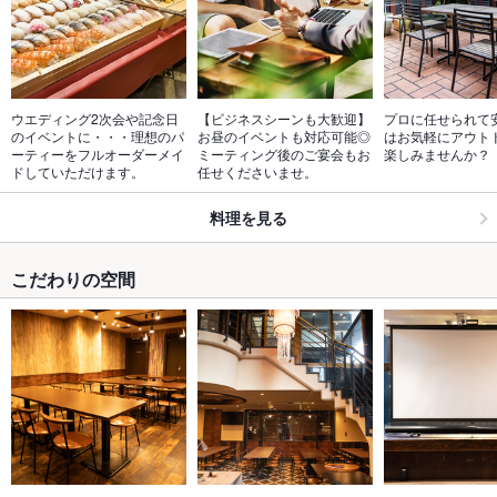
ウエディング2次会や記念日
【ビジネスシーンも大歓迎】
プロに任せられて
のイベントに・・・理想のパ
お昼のイベントも対応可能◎
はお気軽にアウト
ーティーをフルオーダーメイ
ミーティング後のご宴会もお
楽しみませんか？
ドしていただけます。
任せくださいませ。
料理を見る
こだわりの空間