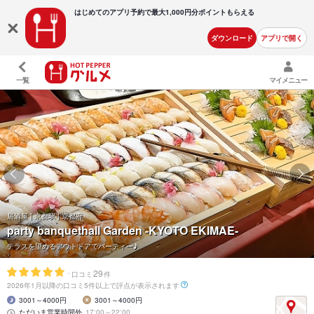
はじめてのアプリ予約で最大
1,000円分ポイントもらえる
ダウンロード
アプリで開く
一覧
マイメニュー
居酒屋 | 京都駅 | 京都府
party banquethall Garden -KYOTO EKIMAE-
テラスを望めるアウトドアでパーティー♪
-
29
口コミ
件
2026年1月以降の口コミ5件以上で評点が表示されます
3001～4000円
3001～4000円
ただいま営業時間外
17:00～22:00