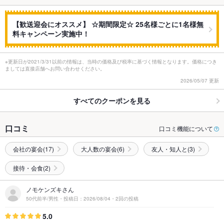
【歓送迎会にオススメ】 ☆期間限定☆ 25名様ごとに1名様無
料キャンペーン実施中！
※更新日が2021/3/31以前の情報は、当時の価格及び税率に基づく情報となります。価格につき
ましては直接店舗へお問い合わせください。
2026/05/07 更新
すべてのクーポンを見る
口コミ
口コミ機能について
会社の宴会(17)
大人数の宴会(6)
友人・知人と(3)
接待・会食(2)
ノモケンズキさん
50代前半/男性・投稿日：2026/08/04・2回の投稿
5.0