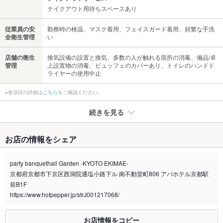
テイクアウト用待ちスペースあり
従業員の安
勤務時の検温、マスク着用、フェイスガード着用、頻繁な手洗
全衛生管理
い
店舗の衛生
換気設備の設置と換気、多数の人が触れる箇所の消毒、備品/卓
管理
上設置物の消毒、ビュッフェのカバーあり、トイレのハンドド
ライヤーの使用中止
※各項目の詳細は
こちら
をご確認ください。
続きを見る
たばこ
お店の情報をシェア
禁煙・喫煙
分煙（仕切りなし）
詳細はお問い合わせください。
party banquethall Garden -KYOTO EKIMAE-
京都府京都市下京区西洞院通塩小路下ル 南不動堂町806 アパホテル京都駅
喫煙専用室
なし
前B1F
https://www.hotpepper.jp/strJ001217068/
※2020年4月1日～受動喫煙対策に関する法律が施行されています。正しい情報はお店へお問い
合わせください。
お席
お店情報をコピー