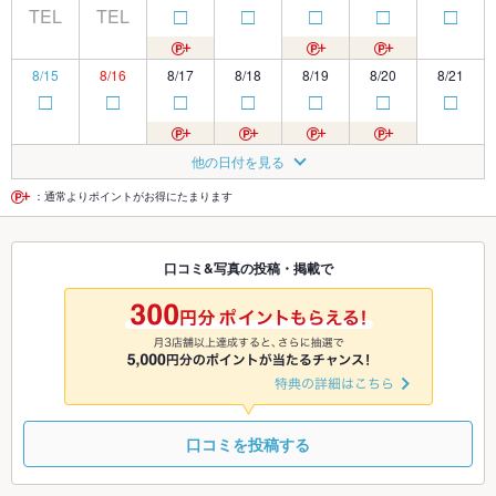
TEL
TEL
□
□
□
□
□
8/15
8/16
8/17
8/18
8/19
8/20
8/21
□
□
□
□
□
□
□
8/22
8/23
8/24
8/25
8/26
8/27
8/28
他の日付を見る
□
□
□
□
□
□
□
：通常よりポイントがお得にたまります
8/29
8/30
8/31
9/1
9/2
9/3
9/4
口コミ&写真の投稿・掲載で
□
□
□
□
□
□
□
9/5
9/6
9/7
9/8
9/9
9/10
9/11
□
□
□
□
□
□
□
口コミを投稿する