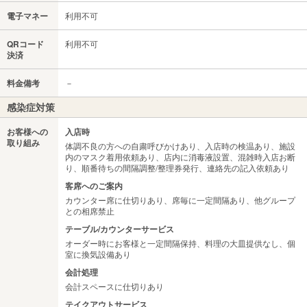
電子マネー
利用不可
QRコード
利用不可
決済
料金備考
－
感染症対策
お客様への
入店時
取り組み
体調不良の方への自粛呼びかけあり、入店時の検温あり、施設
内のマスク着用依頼あり、店内に消毒液設置、混雑時入店お断
り、順番待ちの間隔調整/整理券発行、連絡先の記入依頼あり
客席へのご案内
カウンター席に仕切りあり、席毎に一定間隔あり、他グループ
との相席禁止
テーブル/カウンターサービス
オーダー時にお客様と一定間隔保持、料理の大皿提供なし、個
室に換気設備あり
会計処理
会計スペースに仕切りあり
テイクアウトサービス