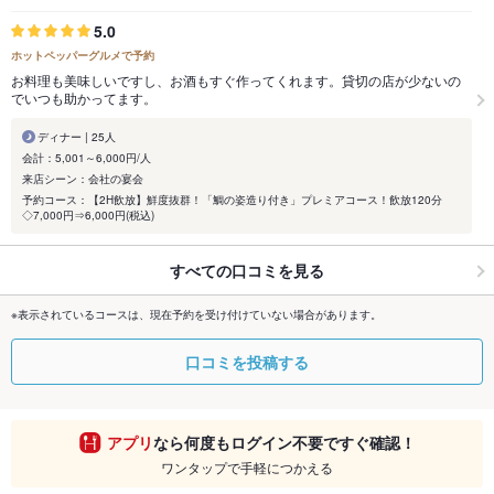
5.0
ホットペッパーグルメで予約
お料理も美味しいですし、お酒もすぐ作ってくれます。貸切の店が少ないの
でいつも助かってます。
ディナー | 25人
会計：5,001～6,000円/人
来店シーン：会社の宴会
予約コース：【2H飲放】鮮度抜群！「鯛の姿造り付き」プレミアコース！飲放120分
◇7,000円⇒6,000円(税込)
すべての口コミを見る
※表示されているコースは、現在予約を受け付けていない場合があります。
口コミを投稿する
アプリ
なら何度もログイン不要ですぐ確認！
ワンタップで手軽につかえる