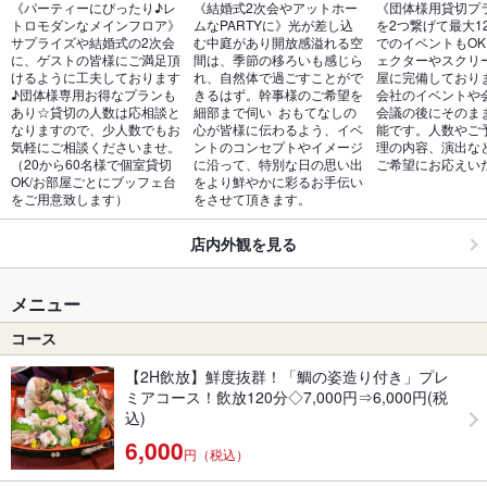
《パーティーにぴったり♪レ
《結婚式2次会やアットホー
《団体様用貸切プ
トロモダンなメインフロア》
ムなPARTYに》光が差し込
を2つ繋げて最大1
サプライズや結婚式の2次会
む中庭があり開放感溢れる空
でのイベントもO
に、ゲストの皆様にご満足頂
間は、季節の移ろいも感じら
ェクターやスクリ
けるように工夫しております
れ、自然体で過ごすことがで
屋に完備しており
♪団体様専用お得なプランも
きるはず。幹事様のご希望を
会社のイベントや
あり☆貸切の人数は応相談と
細部まで伺い  おもてなしの
会議の後にそのま
なりますので、少人数でもお
心が皆様に伝わるよう、イベ
能です。人数やご
気軽にご相談くださいませ。
ントのコンセプトやイメージ
理の内容、演出な
（20から60名様で個室貸切
に沿って、特別な日の思い出
ご希望にお応えい
OK/お部屋ごとにブッフェ台
をより鮮やかに彩るお手伝い
をご用意致します）
をさせて頂きます。
店内外観を見る
メニュー
コース
【2H飲放】鮮度抜群！「鯛の姿造り付き」プレ
ミアコース！飲放120分◇7,000円⇒6,000円(税
込)
6,000
円（税込）