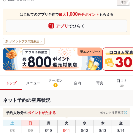
1,000
はじめてのアプリ予約で
最大
円分ポイント
もらえる
アプリ
でひらく
ポイントプラス
対象店
クーポン
口コミ
トップ
メニュー
店内
写真
1
29
ネット予約の空席状況
予約人数分の
ポイントがたまる
ポイント注意事項
土
日
月
火
水
木
金
8/8
8/9
8/10
8/11
8/12
8/13
8/14