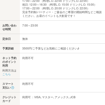
17:00～22:00 （料理L.O. 22:00 ドリンクL.O. 22:00）
祝日: 12:00～16:30 （料理L.O. 15:00 ドリンクL.O. 15:00）
17:00～22:00 （料理L.O. 20:00 ドリンクL.O. 22:00）
完全予約制/パーティー・ご宴会のご希望の開始時間などご相談
ください。お昼のイベントも大歓迎です！
お問い合わ
7:00～23:00
せ時間
定休日
無休
予算詳細
3500円/ご予算などお気軽にご相談ください♪
ネット予約
利用不可
のポイント
利用
利用方法は
こちら
スマート
利用不可
支払い
クレジット
利用可 ：VISA､マスター､アメックス､JCB
カード