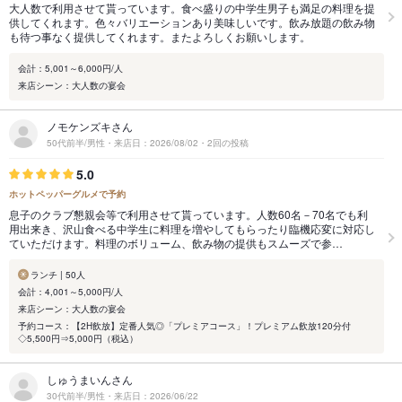
大人数で利用させて貰っています。食べ盛りの中学生男子も満足の料理を提
供してくれます。色々バリエーションあり美味しいです。飲み放題の飲み物
も待つ事なく提供してくれます。またよろしくお願いします。
会計：5,001～6,000円/人
来店シーン：大人数の宴会
ノモケンズキさん
50代前半/男性・来店日：2026/08/02・2回の投稿
5.0
ホットペッパーグルメで予約
息子のクラブ懇親会等で利用させて貰っています。人数60名－70名でも利
用出来き、沢山食べる中学生に料理を増やしてもらったり臨機応変に対応し
ていただけます。料理のボリューム、飲み物の提供もスムーズで参…
ランチ | 50人
会計：4,001～5,000円/人
来店シーン：大人数の宴会
予約コース：【2H飲放】定番人気◎「プレミアコース」！プレミアム飲放120分付
◇5,500円⇒5,000円（税込）
しゅうまいんさん
30代前半/男性・来店日：2026/06/22