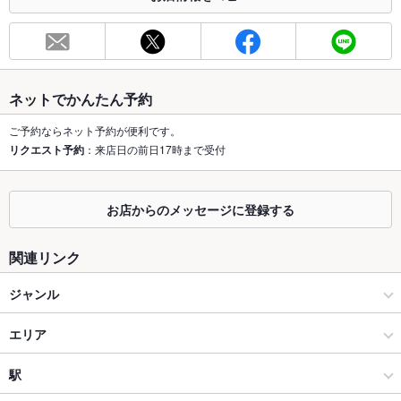
総席数
100席(※着席時(立食の場合は120名様まで収容可能))
最大宴会収
120人(貸切OK!20から60名様用の独立スペースが2室ございま
容人数
す。)
ネットでかんたん予約
個室
あり ：30名様、45名様までの個室席あり
ご予約ならネット予約が便利です。
座敷
なし ：全席テーブル仕様となっております。
リクエスト予約
：来店日の前日17時まで受付
掘りごたつ
なし ：全席テーブル仕様となっております。
お店からのメッセージに登録する
カウンター
なし
関連リンク
ソファー
なし
ジャンル
テラス席
あり
貸切
貸切可 ：※個室席は15名様～30名様までまでOK
居酒屋
エリア
設備
創作
京都駅
駅
Wi-Fi
あり