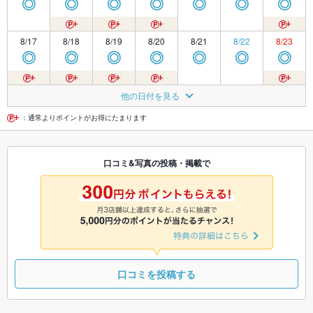
◎
◎
◎
◎
◎
◎
◎
8/17
8/18
8/19
8/20
8/21
8/22
8/23
◎
◎
◎
◎
◎
◎
◎
8/24
8/25
8/26
8/27
8/28
8/29
8/30
他の日付を見る
◎
◎
◎
◎
◎
◎
◎
：通常よりポイントがお得にたまります
8/31
9/1
9/2
9/3
9/4
9/5
9/6
口コミ&写真の投稿・掲載で
◎
◎
◎
◎
◎
◎
◎
9/7
9/8
9/9
9/10
9/11
9/12
9/13
◎
◎
◎
◎
◎
◎
◎
口コミを投稿する