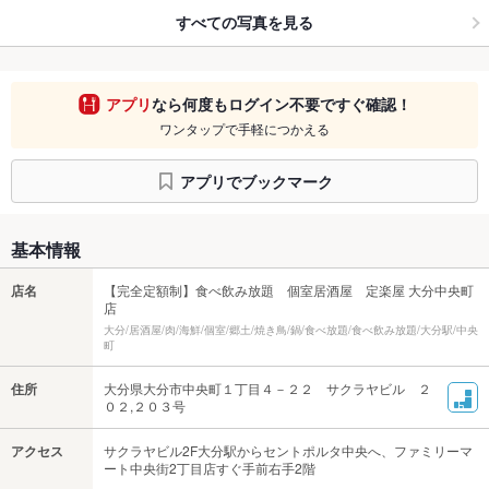
すべての写真を見る
アプリ
なら何度もログイン不要ですぐ確認！
ワンタップで手軽につかえる
アプリでブックマーク
基本情報
店名
【完全定額制】食べ飲み放題 個室居酒屋 定楽屋 大分中央町
店
大分/居酒屋/肉/海鮮/個室/郷土/焼き鳥/鍋/食べ放題/食べ飲み放題/大分駅/中央
町
住所
大分県大分市中央町１丁目４－２２ サクラヤビル ２
０２,２０３号
アクセス
サクラヤビル2F大分駅からセントポルタ中央へ、ファミリーマ
ート中央街2丁目店すぐ手前右手2階