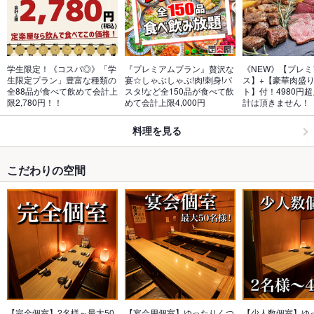
学生限定！《コスパ◎》「学
『プレミアムプラン』贅沢な
《NEW》【プレ
生限定プラン」豊富な種類の
宴☆しゃぶしゃぶ!肉!刺身!パ
ス】+【豪華肉盛
全88品が食べて飲めて会計上
スタ!など全150品が食べて飲
ト】付！4980円
限2,780円！！
めて会計上限4,000円
計は頂きません！
料理を見る
こだわりの空間
【完全個室】2名様～最大50
【宴会用個室】ゆったりくつ
【少人数個室】ゆ