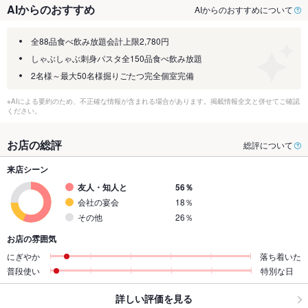
AIからのおすすめ
AIからのおすすめについて
全88品食べ飲み放題会計上限2,780円
しゃぶしゃぶ刺身パスタ全150品食べ飲み放題
2名様～最大50名様掘りごたつ完全個室完備
※AIによる要約のため、不正確な情報が含まれる場合があります。掲載情報全文と併せてご確認
ください。
お店の総評
総評について
来店シーン
友人・知人と
56％
会社の宴会
18％
その他
26％
お店の雰囲気
にぎやか
落ち着いた
普段使い
特別な日
詳しい評価を見る