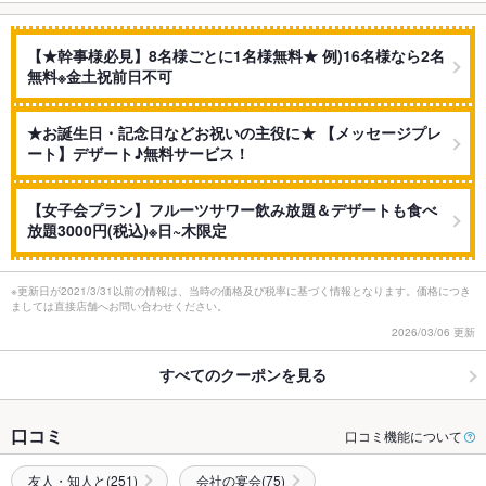
【★幹事様必見】8名様ごとに1名様無料★ 例)16名様なら2名
無料※金土祝前日不可
★お誕生日・記念日などお祝いの主役に★ 【メッセージプレ
ート】デザート♪無料サービス！
【女子会プラン】フルーツサワー飲み放題＆デザートも食べ
放題3000円(税込)※日~木限定
※更新日が2021/3/31以前の情報は、当時の価格及び税率に基づく情報となります。価格につき
ましては直接店舗へお問い合わせください。
2026/03/06 更新
すべてのクーポンを見る
口コミ
口コミ機能について
友人・知人と(251)
会社の宴会(75)