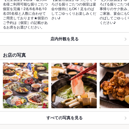
名様ご利用可能な掘りごたつ
ろげる掘りごたつの個室は宴
ろげる掘りごたつ
個室を完備！2名/6名/8名/10
会や接待にもOK！足をのば
事帰りのサク飲み
名/20名様と人数に合わせて
してごゆっくりお楽しみくだ
ご家族、宴会にも
ご用意しております★個室の
さい♪
のばしてごゆっく
ご予約は［個室］の記載があ
ください♪
るお席をお選びください。
店内外観を見る
お店の写真
すべての写真を見る