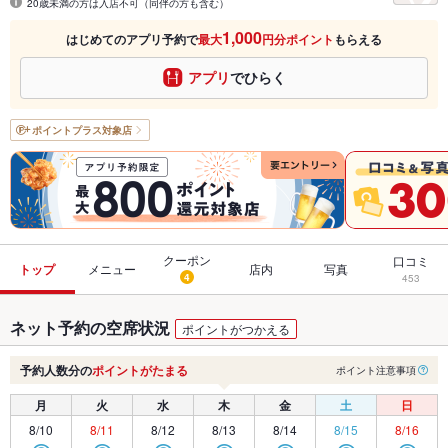
20歳未満の方は入店不可（同伴の方も含む）
1,000
はじめてのアプリ予約で
最大
円分ポイント
もらえる
アプリ
でひらく
ポイントプラス
対象店
クーポン
口コミ
トップ
メニュー
店内
写真
4
453
ネット予約の空席状況
ポイントがつかえる
予約人数分の
ポイントがたまる
ポイント注意事項
月
火
水
木
金
土
日
8/10
8/11
8/12
8/13
8/14
8/15
8/16