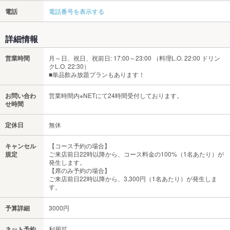
電話
電話番号を表示する
詳細情報
営業時間
月～日、祝日、祝前日: 17:00～23:00 （料理L.O. 22:00 ドリン
クL.O. 22:30）
■単品飲み放題プランもあります！
お問い合わ
営業時間内※NETにて24時間受付しております。
せ時間
定休日
無休
キャンセル
【コース予約の場合】
規定
ご来店前日22時以降から、コース料金の100%（1名あたり）が
発生します。
【席のみ予約の場合】
ご来店前日22時以降から、3,300円（1名あたり）が発生しま
す。
予算詳細
3000円
ネット予約
利用可