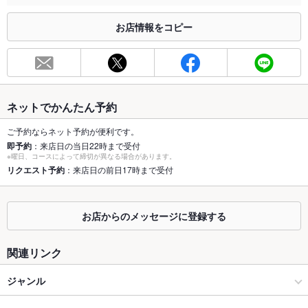
※2020年4月1日～受動喫煙対策に関する法律が施行されています。正しい情報はお店へお問い
合わせください。
お店情報をコピー
お席
総席数
120席(全室掘りごたつ個室となります★2名様～最大50名様ま
でご利用OK)
最大宴会収
96人(20名様、60名様など各団体向けの掘りごたつ個室ござい
ネットでかんたん予約
容人数
ます！)
ご予約ならネット予約が便利です。
個室
あり ：最大60名様ご宴会OKな掘りごたつ個室ございます！
即予約
：来店日の当日22時まで受付
※曜日、コースによって締切が異なる場合があります。
座敷
リクエスト予約
：来店日の前日17時まで受付
なし ：全室掘りごたつとなります★
掘りごたつ
あり ：全室掘りごたつとなります★
お店からのメッセージに登録する
カウンター
なし ：なし
関連リンク
ソファー
なし ：なし
ジャンル
テラス席
なし ：なし