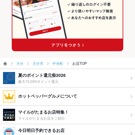
ウェディン
設備等に関してはお問い合わせください！
大分駅 × 韓国料理
大分 × 韓国料理全般
グパーティ
ー二次会
大分駅 × 韓国料理全般
お祝い・サ
可
プライズ対
応
備考
バースデープレート無料でプレゼントしております♪メッセー
ジ等ご相談ください★
大分
大分市
中央町
お店TOP
夏のポイント還元祭2026
最大15,000ポイント還元
ホットペッパーグルメについて
マイルがたまるお店特集！
マイルがたまるお店をご紹介
今日明日予約できるお店