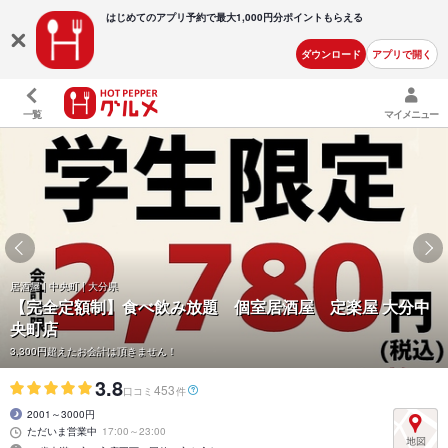
はじめてのアプリ予約で最大
1,000円分ポイントもらえる
ダウンロード
アプリで開く
一覧
マイメニュー
居酒屋 | 中央町 | 大分県
【完全定額制】食べ飲み放題 個室居酒屋 定楽屋 大分中
央町店
3,300円超えたお会計は頂きません！
3.8
453
口コミ
件
2001～3000円
ただいま営業中
17:00～23:00