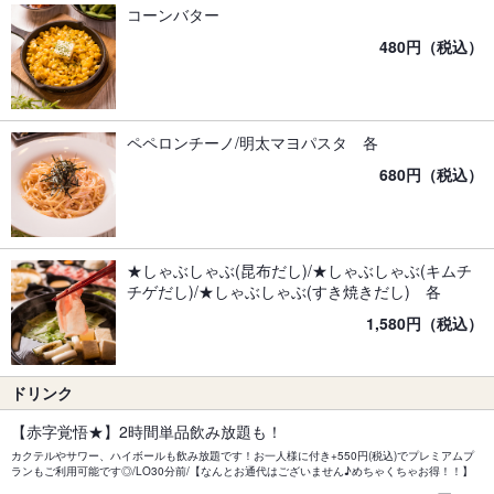
コーンバター
480円（税込）
ペペロンチーノ/明太マヨパスタ 各
680円（税込）
★しゃぶしゃぶ(昆布だし)/★しゃぶしゃぶ(キムチ
チゲだし)/★しゃぶしゃぶ(すき焼きだし) 各
1,580円（税込）
ドリンク
【赤字覚悟★】2時間単品飲み放題も！
カクテルやサワー、ハイボールも飲み放題です！お一人様に付き+550円(税込)でプレミアムプ
ランもご利用可能です◎/LO30分前/【なんとお通代はございません♪めちゃくちゃお得！！】