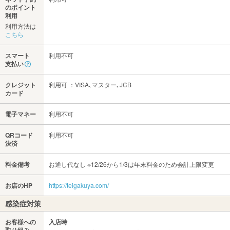
のポイント
利用
利用方法は
こちら
スマート
利用不可
支払い
クレジット
利用可 ：VISA､マスター､JCB
カード
電子マネー
利用不可
QRコード
利用不可
決済
料金備考
お通し代なし ※12/26から1/3は年末料金のため会計上限変更
お店のHP
https://teigakuya.com/
感染症対策
お客様への
入店時