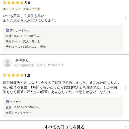
5.0
ホットペッパーグルメで予約
いつも美味しく提供も早い。
またこれからもお世話になります。
ディナー | 4人
会計：3,001～4,000円/人
来店シーン：友人・知人と
予約コース：お席のみのご予約
さやさん
40代後半/女性・投稿日：2026/07/17
1.0
遠距離彼氏と久しぶりに会うので個室で予約しました。通されたのは８人く
らい座れる個室、1時間くらいたったら女性客2人と相席された。しかも確
認もなく普通に私たちの個室にあんなしてた。最悪しかない、なんの…
ディナー
会計：2,001～3,000円/人
来店シーン：デート
すべての口コミを見る