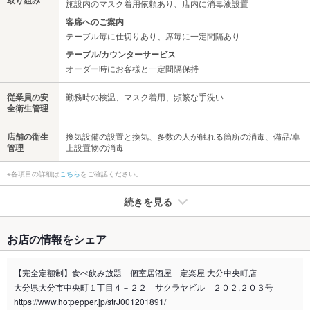
取り組み
施設内のマスク着用依頼あり、店内に消毒液設置
客席へのご案内
テーブル毎に仕切りあり、席毎に一定間隔あり
テーブル/カウンターサービス
オーダー時にお客様と一定間隔保持
従業員の安
勤務時の検温、マスク着用、頻繁な手洗い
全衛生管理
店舗の衛生
換気設備の設置と換気、多数の人が触れる箇所の消毒、備品/卓
管理
上設置物の消毒
※各項目の詳細は
こちら
をご確認ください。
続きを見る
たばこ
お店の情報をシェア
禁煙・喫煙
全席喫煙可
お問合せ下さい。
【完全定額制】食べ飲み放題 個室居酒屋 定楽屋 大分中央町店
大分県大分市中央町１丁目４－２２ サクラヤビル ２０２,２０３号
喫煙専用室
なし
https://www.hotpepper.jp/strJ001201891/