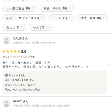
大人数の宴会(40)
家族・子供と(40)
記念日・サプライズ(17)
デート(11)
接待・会食(10)
合コン(1)
一人で(1)
ななみさん
20代前半/女性・来店日：2026/08/05
5.0
ホットペッパーグルメで予約
安くて沢山食べれるので最高でした！
個室だったので周りも気にならず楽しめたのでまた行きたいです！！！
ディナー | 4人
会計：3,001～4,000円/人
来店シーン：友人・知人と
予約コース：お席のみのご予約
Akihiroさん
40代前半/男性・来店日：2026/08/01・3回の投稿