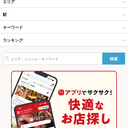
居酒屋
貸切
エリア
貸切不可 ：貸切り要相談♪
設備
創作
中央町
駅
Wi-Fi
なし
大分市 × 居酒屋
中央町 × 居酒屋
大分駅
キーワード
バリアフリ
なし ：エレベーターなし。
ー
大分市 × 創作
中央町 × 創作
西大分駅
ランキング
からあげ
お茶漬け
エビ料理
カキ料理・オイスター
フライドポテト
駐車場
なし ：近隣のコインパーキングをご利用ください。
チョリソー
しゃぶしゃぶ
すき焼き
うどん
天ぷら
鶏皮
ステーキ
大分駅 × 居酒屋
中央町 × 韓国料理
古国府駅
大分のグルメランキング
検索
グラタン
鴨肉
パスタ
ペペロンチーノ
餃子
杏仁豆腐
ケーキ
その他設備
ご希望により手書きメッセージプレートをご用意★
大分駅 × 創作
中央町 × 韓国料理全般
大分の居酒屋ランキング
生ハム
たこ焼き
チーズケーキ
揚げ餃子
その他
韓国料理
大分
大分市のグルメランキング
飲み放題
あり
韓国料理全般
大分 × 居酒屋
大分市の居酒屋ランキング
食べ放題
あり ：ハイクオリティな食べ飲み放題をご用意♪
大分市 × 韓国料理
大分 × 創作
中央町のグルメランキング
お酒
カクテル充実、焼酎充実、日本酒充実
大分市 × 韓国料理全般
大分 × 韓国料理
中央町の居酒屋ランキング
お子様連れ
お子様連れ歓迎 ：お子様連れも歓迎★