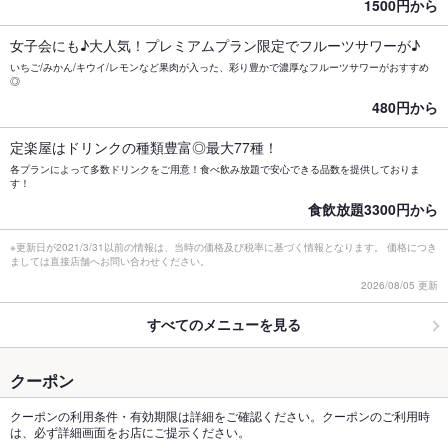
1500円から
女子会にも♪大人気！プレミアムプラン限定でフルーツサワーが♪
いちご/みかん/キウイ/レモンなど果肉が入った、彩り豊かで濃厚なフルーツサワーがおすすめ
◎
480円から
定楽屋はドリンクの種類豊富◎最大77種！
各プランによって多数ドリンクをご用意！食べ飲み放題で安心できる品数を提供しておりま
す！
食飲放題3300円から
※更新日が2021/3/31以前の情報は、当時の価格及び税率に基づく情報となります。 価格につき
ましては直接店舗へお問い合わせください。
2026/08/05 更新
すべてのメニューを見る
クーポン
クーポンの利用条件・有効期限は詳細をご確認ください。クーポンのご利用時
は、必ず詳細画面をお店にご提示ください。