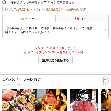
大分駅徒歩7分｡中央町ｶﾞﾚﾘｱ竹町そば若草公園近く
【アプリ予約限定】最大800ポイント還元対象店
口コミ投稿特典対象店
クーポン
コース
【幹事様必見】 6名様以上で幹事１名様半額！ 8名様以上で1名無
料！！２０名以上で２名無料！！
カレンダーの更新に失敗しました。
下記ボタンを押して空席状況を更新してください。
空席状況を更新する
コウバシヤ 大分駅前店
居酒屋
中央町