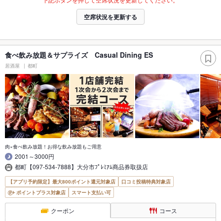
空席状況を更新する
食べ飲み放題＆サプライズ Casual Dining ES
居酒屋
都町
肉×食べ飲み放題！お得な飲み放題もご用意
2001～3000円
都町【097-534-7888】大分市ﾌﾟﾚﾐｱﾑ商品券取扱店
【アプリ予約限定】最大800ポイント還元対象店
口コミ投稿特典対象店
ポイントプラス対象店
スマート支払い可
クーポン
コース