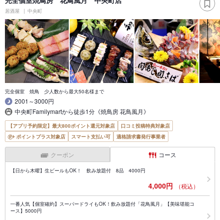
居酒屋
中央町
完全個室 焼鳥 少人数から最大50名様まで
2001～3000円
中央町Familymartから徒歩1分《焼鳥房 花鳥風月》
【アプリ予約限定】最大800ポイント還元対象店
口コミ投稿特典対象店
ポイントプラス対象店
スマート支払い可
適格請求書発行事業者
クーポン
コース
【日から木曜】生ビールもOK！ 飲み放題付 8品 4000円
4,000円
（税込）
一番人気【個室確約】スーパードライもOK！飲み放題付「花鳥風月」【美味堪能コ
ース】5000円