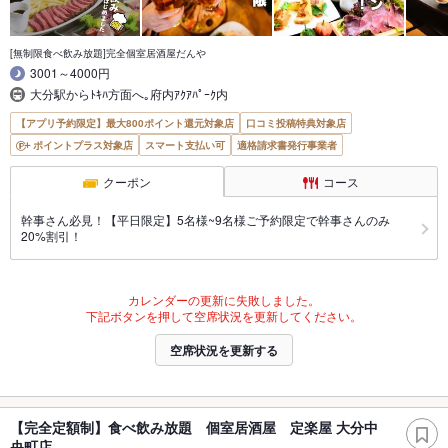
[無制限食べ飲み放題]完全個室居酒屋だんや
3001～4000円
大分駅からﾄｷﾊ方面へ｡府内ｱｸｱﾊﾟｰｸ内
【アプリ予約限定】最大800ポイント還元対象店
口コミ投稿特典対象店
ポイントプラス対象店
スマート支払い可
適格請求書発行事業者
クーポン
コース
幹事さん必見！【平日限定】5名様~9名様ご予約限定で幹事さんのみ
20%割引！
カレンダーの更新に失敗しました。
下記ボタンを押して空席状況を更新してください。
空席状況を更新する
【完全定額制】食べ飲み放題 個室居酒屋 定楽屋 大分中
央町店