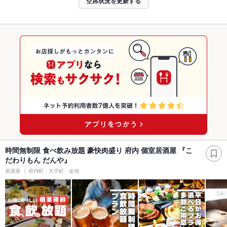
空席状況を更新する
時間無制限 食べ飲み放題 豪快肉盛り 府内 個室居酒屋 『こ
だわりもん だんや』
居酒屋
府内町・大手町・金池