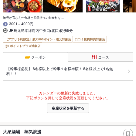
地元が育む九州食材と四季折々の旬食材を…
3001～4000円
JR鹿児島本線府内中央口(北口)徒歩5分
【アプリ予約限定】最大800ポイント還元対象店
口コミ投稿特典対象店
ポイントプラス対象店
クーポン
コース
【幹事様必見】 6名様以上で幹事１名様半額！ 8名様以上で1名無
料！！
カレンダーの更新に失敗しました。
下記ボタンを押して空席状況を更新してください。
空席状況を更新する
大衆酒場 蒸気浪漫