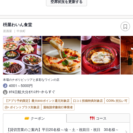
空席状況を更新する
枡屋わいん食堂
居酒屋
中央町
本場のナポリピッツアと多彩なワインの店
4001～5000円
ﾎﾃﾙ日航大分ｵｱｼｽﾀﾜｰからすぐ
【アプリ予約限定】最大800ポイント還元対象店
口コミ投稿特典対象店
COIN+支払い可
ポイントプラス対象店
適格請求書発行事業者
クーポン
コース
【貸切営業のご案内】平日20名様～/金・土・祝前日・祝日 30名様～