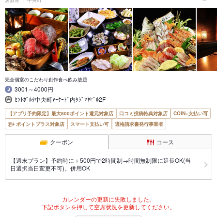
完全個室のこだわり創作食べ飲み放題
3001～4000円
ｾﾝﾄﾎﾟﾙﾀ中央町ｱｰｹｰﾄﾞ内ﾀｼﾞﾏﾔﾋﾞﾙ2F
【アプリ予約限定】最大800ポイント還元対象店
口コミ投稿特典対象店
COIN+支払い可
ポイントプラス対象店
スマート支払い可
適格請求書発行事業者
クーポン
コース
【週末プラン】予約時に＋500円で2時間制→時間無制限に延長OK(当
日選択当日変更不可)。併用OK
カレンダーの更新に失敗しました。
下記ボタンを押して空席状況を更新してください。