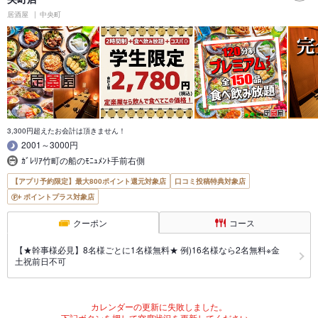
居酒屋
中央町
3,300円超えたお会計は頂きません！
2001～3000円
ｶﾞﾚﾘｱ竹町の船のﾓﾆｭﾒﾝﾄ手前右側
【アプリ予約限定】最大800ポイント還元対象店
口コミ投稿特典対象店
ポイントプラス対象店
クーポン
コース
【★幹事様必見】8名様ごとに1名様無料★ 例)16名様なら2名無料※金
土祝前日不可
カレンダーの更新に失敗しました。
下記ボタンを押して空席状況を更新してください。