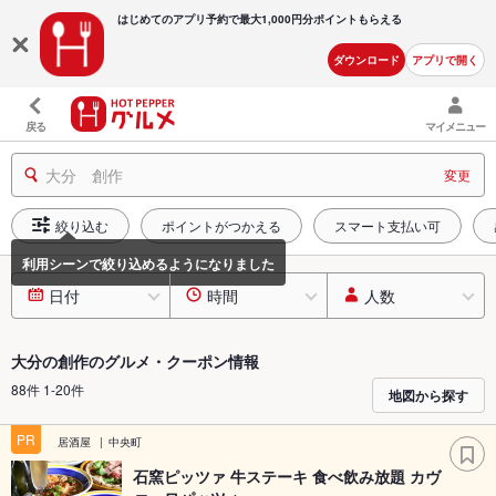
はじめてのアプリ予約で最大
1,000円分ポイントもらえる
ダウンロード
アプリで開く
戻る
マイメニュー
大分 創作
変更
絞り込む
ポイントがつかえる
スマート支払い可
日付
時間
人数
大分の創作のグルメ・クーポン情報
88件 1-20件
地図から探す
PR
居酒屋
中央町
石窯ピッツァ 牛ステーキ 食べ飲み放題 カヴ