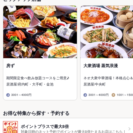
房ず
大衆酒場 蒸気浪漫
期間限定食べ飲み放題コースをご用意♪
ネオ大衆中華酒場！本格点心
居酒屋/府内町・大手町・金池
居酒屋/中央町
3001～4000円
3001～4000円
1001～150
お得な特集から探す・予約する
ポイントプラスで最大8倍
対象日時のネット予約でポイントが最大8倍たまるお店はこちら！