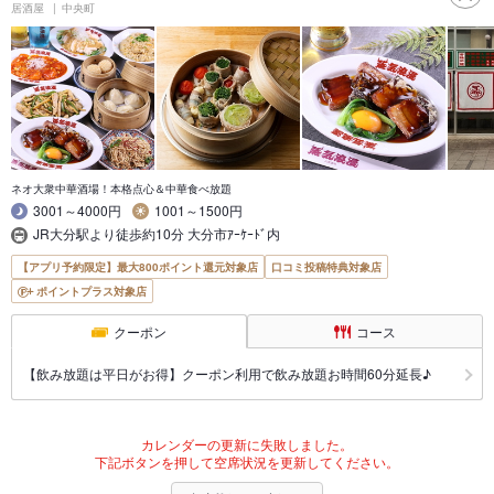
居酒屋
中央町
ネオ大衆中華酒場！本格点心＆中華食べ放題
3001～4000円
1001～1500円
JR大分駅より徒歩約10分 大分市ｱｰｹｰﾄﾞ内
【アプリ予約限定】最大800ポイント還元対象店
口コミ投稿特典対象店
ポイントプラス対象店
クーポン
コース
【飲み放題は平日がお得】クーポン利用で飲み放題お時間60分延長♪
カレンダーの更新に失敗しました。
下記ボタンを押して空席状況を更新してください。