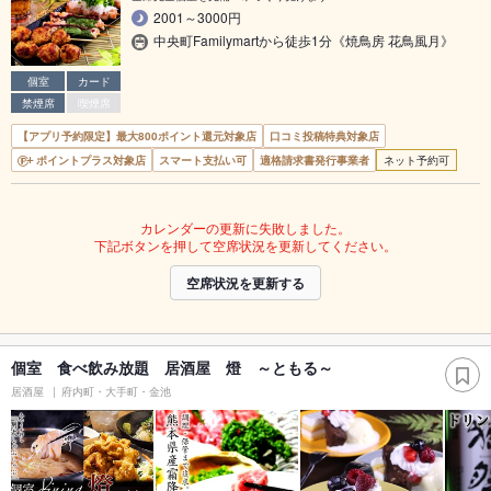
2001～3000円
中央町Familymartから徒歩1分《焼鳥房 花鳥風月》
個室
カード
禁煙席
喫煙席
【アプリ予約限定】最大800ポイント還元対象店
口コミ投稿特典対象店
ポイントプラス対象店
スマート支払い可
適格請求書発行事業者
ネット予約可
カレンダーの更新に失敗しました。
下記ボタンを押して空席状況を更新してください。
空席状況を更新する
個室 食べ飲み放題 居酒屋 燈 ～ともる～
居酒屋
府内町・大手町・金池