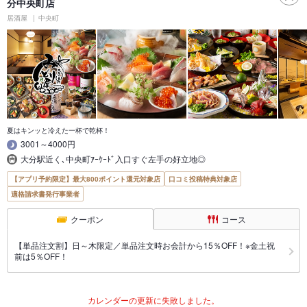
分中央町店
居酒屋
中央町
夏はキンッと冷えた一杯で乾杯！
3001～4000円
大分駅近く､中央町ｱｰｹｰﾄﾞ入口すぐ左手の好立地◎
【アプリ予約限定】最大800ポイント還元対象店
口コミ投稿特典対象店
適格請求書発行事業者
クーポン
コース
【単品注文割】日～木限定／単品注文時お会計から15％OFF！※金土祝
前は5％OFF！
カレンダーの更新に失敗しました。