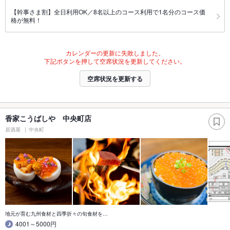
【幹事さま割】全日利用OK／8名以上のコース利用で1名分のコース価
格が無料！
カレンダーの更新に失敗しました。
下記ボタンを押して空席状況を更新してください。
空席状況を更新する
香家こうばしや 中央町店
居酒屋
中央町
地元が育む九州食材と四季折々の旬食材を…
4001～5000円