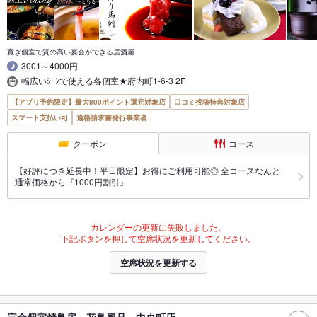
寛ぎ個室で質の高い宴会ができる居酒屋
3001～4000円
幅広いｼｰﾝで使える各個室★府内町1-6-3 2F
【アプリ予約限定】最大800ポイント還元対象店
口コミ投稿特典対象店
スマート支払い可
適格請求書発行事業者
クーポン
コース
【好評につき延長中！平日限定】お得にご利用可能◎ 全コースなんと
通常価格から『1000円割引』
カレンダーの更新に失敗しました。
下記ボタンを押して空席状況を更新してください。
空席状況を更新する
完全個室焼鳥房 花鳥風月 中央町店