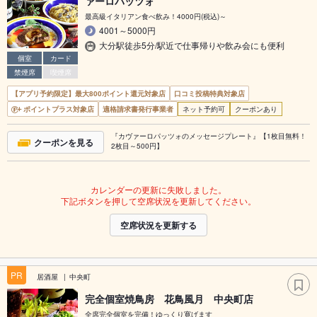
ァーロパッツォ
最高級イタリアン食べ飲み！4000円(税込)～
4001～5000円
大分駅徒歩5分/駅近で仕事帰りや飲み会にも便利
個室
カード
禁煙席
喫煙席
【アプリ予約限定】最大800ポイント還元対象店
口コミ投稿特典対象店
ポイントプラス対象店
適格請求書発行事業者
ネット予約可
クーポンあり
『カヴァーロパッツォのメッセージプレート』【1枚目無料！
クーポンを見る
2枚目～500円】
カレンダーの更新に失敗しました。
下記ボタンを押して空席状況を更新してください。
空席状況を更新する
PR
居酒屋
中央町
完全個室焼鳥房 花鳥風月 中央町店
全席完全個室を完備！ゆっくり寛げます