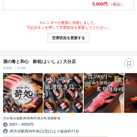
5,000円
（税込）
カレンダーの更新に失敗しました。
下記ボタンを押して空席状況を更新してください。
空席状況を更新する
酒の肴と和心 酔処(よいしょ) 大分店
居酒屋
中央町
大分/飲み放題/肉/肉寿司/焼き鳥/居酒屋/魚
3001～4000円
JR大分駅府内中央口(北口)より徒歩約11分