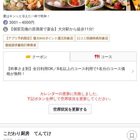
夏はキンッと冷えた一杯で乾杯！
3001～4000円
【個室完備の居酒屋で宴会】大分駅から徒歩11分!
【アプリ予約限定】最大800ポイント還元対象店
口コミ投稿特典対象店
適格請求書発行事業者
クーポン
コース
【幹事さま割】全日利用OK／8名以上のコース利用で1名分のコース価
格が無料！
カレンダーの更新に失敗しました。
下記ボタンを押して空席状況を更新してください。
空席状況を更新する
こだわり厨房 てんてけ
居酒屋
中央町