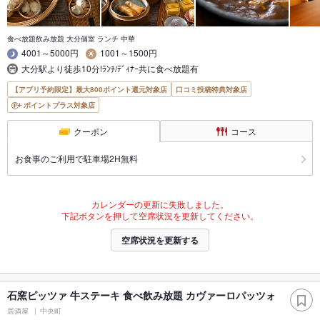
食べ放題飲み放題 大分個室 ランチ 中華
4001～5000円
1001～1500円
大分駅より徒歩10分!ﾗﾝﾁ/ﾃﾞｨﾅｰ共に食べ放題有
【アプリ予約限定】最大800ポイント還元対象店
口コミ投稿特典対象店
ポイントプラス対象店
クーポン
コース
お食事のご利用で駐車場2H無料
カレンダーの更新に失敗しました。
下記ボタンを押して空席状況を更新してください。
空席状況を更新する
石窯ピッツァ 牛ステーキ 食べ飲み放題 カヴァーロパッツォ
居酒屋
中央町