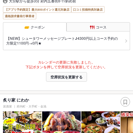
大分駅から徒歩3分 府内五番街ﾛｰｿﾝ斜め前
【アプリ予約限定】最大800ポイント還元対象店
口コミ投稿特典対象店
適格請求書発行事業者
クーポン
コース
【NEW】シュータワーメッセージプレート♪4300円以上コース予約の
方限定1100円→0円★
カレンダーの更新に失敗しました。
下記ボタンを押して空席状況を更新してください。
空席状況を更新する
炙り家 にわか
居酒屋
府内町・大手町・金池