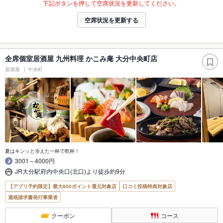
下記ボタンを押して空席状況を更新してください。
空席状況を更新する
全席個室居酒屋 九州料理 かこみ庵 大分中央町店
居酒屋
中央町
夏はキンッと冷えた一杯で乾杯！
3001～4000円
JR大分駅府内中央口(北口)より徒歩約9分
【アプリ予約限定】最大800ポイント還元対象店
口コミ投稿特典対象店
適格請求書発行事業者
クーポン
コース