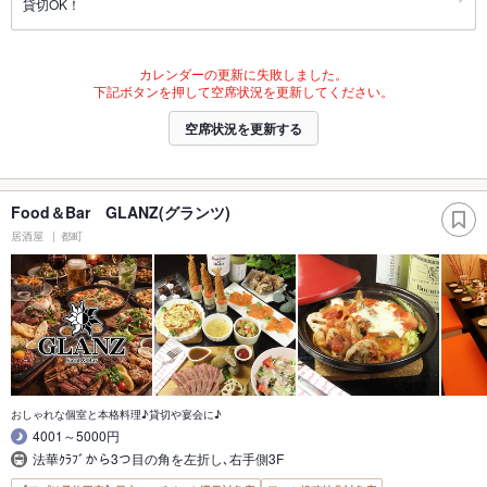
貸切OK！
カレンダーの更新に失敗しました。
下記ボタンを押して空席状況を更新してください。
空席状況を更新する
Food＆Bar GLANZ(グランツ)
居酒屋
都町
おしゃれな個室と本格料理♪貸切や宴会に♪
4001～5000円
法華ｸﾗﾌﾞから3つ目の角を左折し､右手側3F