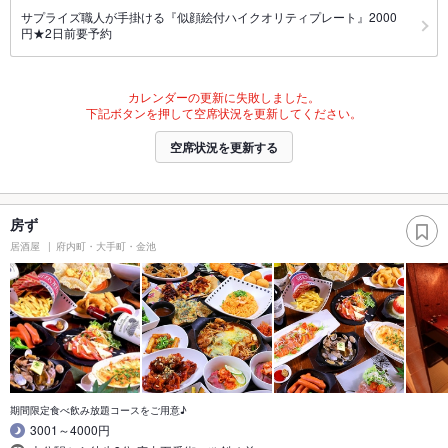
サプライズ職人が手掛ける『似顔絵付ハイクオリティプレート』2000
円★2日前要予約
カレンダーの更新に失敗しました。
下記ボタンを押して空席状況を更新してください。
空席状況を更新する
房ず
居酒屋
府内町・大手町・金池
期間限定食べ飲み放題コースをご用意♪
3001～4000円