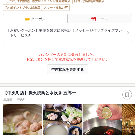
【アプリ予約限定】最大800ポイント還元対象店
口コミ投稿特典対象店
ポイントプラス対象店
スマート支払い可
クーポン
コース
【お祝いクーポン】主役を盛大にお祝い！メッセージ付サプライズプレ
ートサービス♪
カレンダーの更新に失敗しました。
下記ボタンを押して空席状況を更新してください。
空席状況を更新する
【中央町店】炭火焼鳥と水炊き 五郎一
居酒屋
中央町