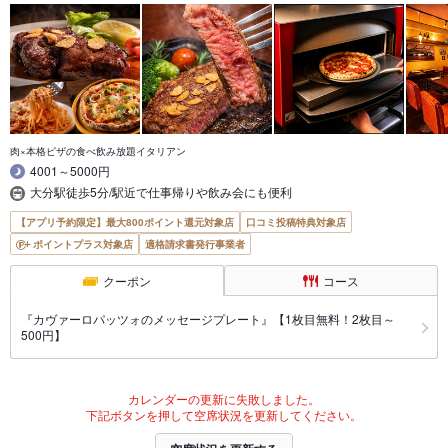
肉×本格ピザの食べ飲み放題イタリアン
4001～5000円
大分駅徒歩5分/駅近で仕事帰りや飲み会にも便利
【アプリ予約限定】最大800ポイント還元対象店
口コミ投稿特典対象店
ポイントプラス対象店
適格請求書発行事業者
クーポン
コース
『カヴァーロパッツォのメッセージプレート』【1枚目無料！2枚目～
500円】
カレンダーの更新に失敗しました。
下記ボタンを押して空席状況を更新してください。