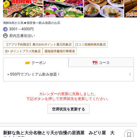
海鮮&肉が人気★個室食べ飲み放題のお店
3001～4000円
府内五番街沿い
【アプリ予約限定】最大800ポイント還元対象店
口コミ投稿特典対象店
ポイントプラス対象店
適格請求書発行事業者
クーポン
コース
＋550円でプレミアム飲み放題！
カレンダーの更新に失敗しました。
下記ボタンを押して空席状況を更新してください。
空席状況を更新する
新鮮な魚と大分名物とり天が自慢の居酒屋 みどり屋 大