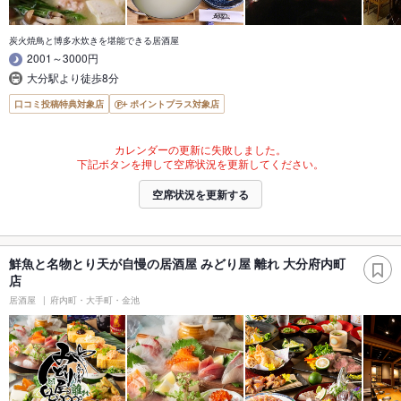
炭火焼鳥と博多水炊きを堪能できる居酒屋
2001～3000円
大分駅より徒歩8分
口コミ投稿特典対象店
ポイントプラス対象店
カレンダーの更新に失敗しました。
下記ボタンを押して空席状況を更新してください。
空席状況を更新する
鮮魚と名物とり天が自慢の居酒屋 みどり屋 離れ 大分府内町
店
居酒屋
府内町・大手町・金池