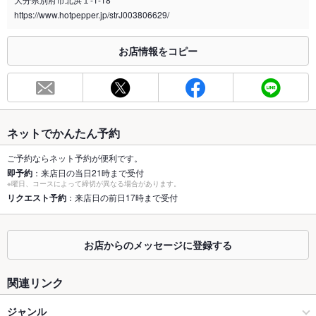
喫煙専用室
あり
https://www.hotpepper.jp/strJ003806629/
※2020年4月1日～受動喫煙対策に関する法律が施行されています。正しい情報はお店へお問い
合わせください。
お店情報をコピー
お席
総席数
62席
最大宴会収
36人
容人数
ネットでかんたん予約
個室
あり
ご予約ならネット予約が便利です。
即予約
：来店日の当日21時まで受付
※曜日、コースによって締切が異なる場合があります。
座敷
あり
リクエスト予約
：来店日の前日17時まで受付
掘りごたつ
なし
カウンター
あり
お店からのメッセージに登録する
ソファー
なし
関連リンク
テラス席
なし
ジャンル