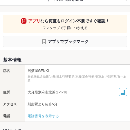
アプリ
なら何度もログイン不要ですぐ確認！
ワンタップで手軽につかえる
アプリでブックマーク
基本情報
店名
居酒屋GENKI
居酒屋/飲み放題/大分/郷土料理/貸切/別府/宴会/海鮮/個室あり/別府駅/食べ放
題
住所
大分県別府市北浜１-1-18
アクセス
別府駅より徒歩5分
電話
電話番号を表示する