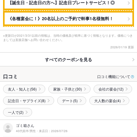
【誕生日・記念日の方へ】記念日プレートサービス！◎
《各種宴会に！》20名以上のご予約で幹事1名様無料！
※更新日が2021/3/31以前の情報は、当時の価格及び税率に基づく情報となります。価格につき
ましては直接店舗へお問い合わせください。
2026/01/19 更新
すべてのクーポンを見る
口コミ
口コミ機能について
友人・知人と(56)
家族・子供と(30)
会社の宴会(12)
記念日・サプライズ(8)
デート(5)
大人数の宴会(4)
一人で(2)
ゴミ箱さん
40代前半/男性・来店日：2026/07/26