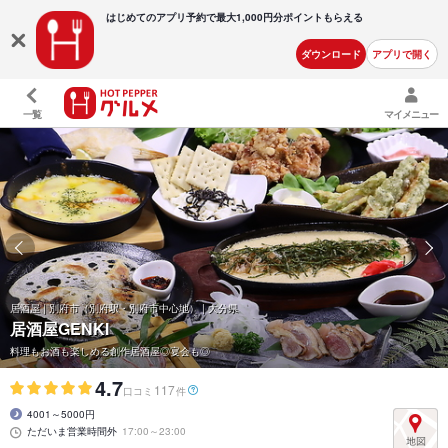
はじめてのアプリ予約で最大
1,000円分ポイントもらえる
ダウンロード
アプリで開く
一覧
マイメニュー
居酒屋 | 別府市（別府駅・別府市中心地） | 大分県
居酒屋GENKI
料理もお酒も楽しめる創作居酒屋◎宴会も◎
4.7
117
口コミ
件
4001～5000円
ただいま営業時間外
17:00～23:00