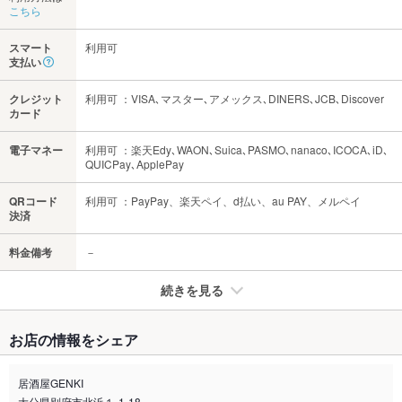
こちら
スマート
利用可
支払い
クレジット
利用可 ：VISA､マスター､アメックス､DINERS､JCB､Discover
カード
電子マネー
利用可 ：楽天Edy､WAON､Suica､PASMO､nanaco､ICOCA､iD､
QUICPay､ApplePay
QRコード
利用可 ：PayPay、楽天ペイ、d払い、au PAY、メルペイ
決済
料金備考
－
続きを見る
たばこ
お店の情報をシェア
禁煙・喫煙
全席禁煙
二階に喫煙専用スペースがございます。
居酒屋GENKI
大分県別府市北浜１-1-18