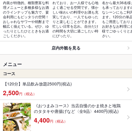
内装が特徴的。種類豊富な料
れており、お一人様でも心地
名から最大36名様
理メニューと多種多様なお酒
よく過ごせる空間です。懐か
も承っております
のラインナップも魅力で、宴
しい味わいの料理やお酒も充
なシーンにもご利
会利用にもピッタリの空間！
実しており、一人でもゆった
ます。120分の単
おしゃれなサワーや焼酎まで
りと楽しむことができます。
もご用意しており
幅広く揃えている。ぜひ、ゆ
忙しい日常を忘れ、自分だけ
お好きなお料理に
ったりとしたひとときをお過
の時間を大切に過ごしたい時
様でごゆっくりと
ごしください。
にぴったり。
さい。
店内外観を見る
メニュー
コース
【120分】単品飲み放題2500円(税込)
2,500
円（税込）
《おつまみコース》当店自慢のかま焼きと地鶏
のタタキや唐揚げなど〈全9品〉4400円(税込)
4,400
円（税込）