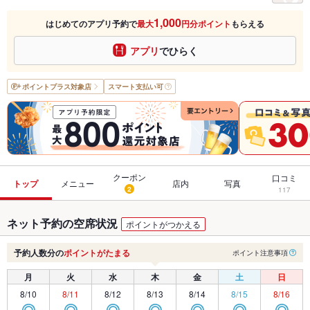
1,000
はじめてのアプリ予約で
最大
円分ポイント
もらえる
アプリ
でひらく
ポイントプラス
対象店
スマート支払い可
クーポン
口コミ
トップ
メニュー
店内
写真
2
117
ネット予約の空席状況
ポイントがつかえる
予約人数分の
ポイントがたまる
ポイント注意事項
月
火
水
木
金
土
日
8/10
8/11
8/12
8/13
8/14
8/15
8/16