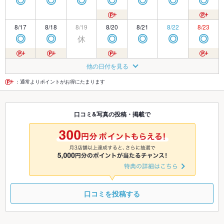
◎
◎
◎
◎
◎
◎
◎
8/17
8/18
8/19
8/20
8/21
8/22
8/23
休
◎
◎
◎
◎
◎
◎
8/24
8/25
8/26
8/27
8/28
8/29
8/30
他の日付を見る
休
◎
◎
◎
◎
◎
◎
：通常よりポイントがお得にたまります
8/31
9/1
9/2
9/3
9/4
9/5
9/6
口コミ&写真の投稿・掲載で
休
◎
◎
◎
◎
◎
◎
9/7
9/8
9/9
9/10
9/11
9/12
9/13
休
◎
◎
◎
◎
◎
◎
口コミを投稿する