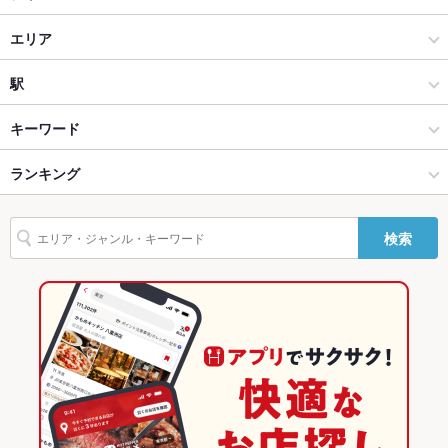
貸切
貸切可
居酒屋
エリア
設備
創作
別府市（別府駅・別府市中心地）
駅
Wi-Fi
なし
別府 × 居酒屋
別府市（別府駅・別府市中心地） × 居酒屋
別府駅
キーワード
バリアフリ
なし
ー
別府 × 創作
別府市（別府駅・別府市中心地） × 創作
ランキング
卵焼き
手羽先
からあげ
お茶漬け
エビ料理
刺身
にんにく料理
駐車場
なし
フライドポテト
ウインナー
天ぷら
焼きそば
地鶏
鶏皮
ステーキ
別府駅 × 居酒屋
別府市（別府駅・別府市中心地） × 創作料理
大分のグルメランキング
TV・プロジ
あり
検索
ピザ
マルゲリータ
餃子
エビチリ
炭火焼
冷麺
フレンチトースト
ェクタ
別府駅 × 創作
別府市（別府駅・別府市中心地） × 和風
大分の居酒屋ランキング
クレープ
デザート
生ハム
担々麺
英語メニュ
あり
ー
創作料理
大分
別府のグルメランキング
その他設備
－
和風
大分 × 居酒屋
別府の居酒屋ランキング
その他
別府 × 創作料理
大分 × 創作
別府市（別府駅・別府市中心地）のグルメランキング
飲み放題
あり
別府 × 和風
大分 × 創作料理
別府市（別府駅・別府市中心地）の居酒屋ランキング