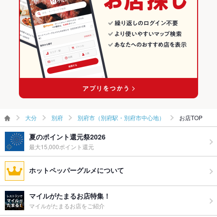
食べ放題
なし
別府駅 × 創作料理
大分 × 和風
お子様連れ
お子様連れOK
別府駅 × 和風
ウェディン
－
グパーティ
ー二次会
お祝い・サ
可
プライズ対
応
ペット同伴
可
大分
別府
別府市（別府駅・別府市中心地）
お店TOP
備考
入口手前、一テーブルのみペット同伴可能です。
夏のポイント還元祭2026
最大15,000ポイント還元
ホットペッパーグルメについて
マイルがたまるお店特集！
マイルがたまるお店をご紹介