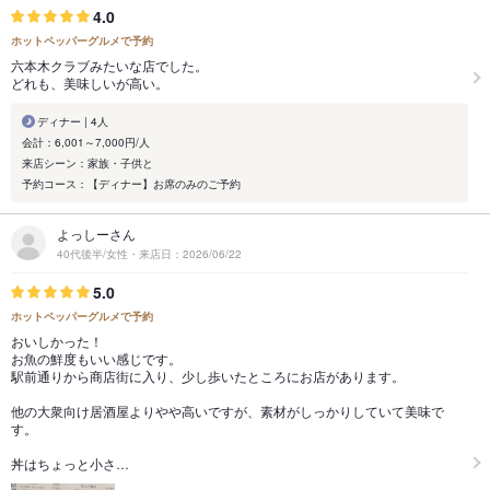
4.0
ホットペッパーグルメで予約
六本木クラブみたいな店でした。
どれも、美味しいが高い。
ディナー | 4人
会計：6,001～7,000円/人
来店シーン：家族・子供と
予約コース：【ディナー】お席のみのご予約
よっしーさん
40代後半/女性・来店日：2026/06/22
5.0
ホットペッパーグルメで予約
おいしかった！
お魚の鮮度もいい感じです。
駅前通りから商店街に入り、少し歩いたところにお店があります。
他の大衆向け居酒屋よりやや高いですが、素材がしっかりしていて美味で
す。
丼はちょっと小さ…