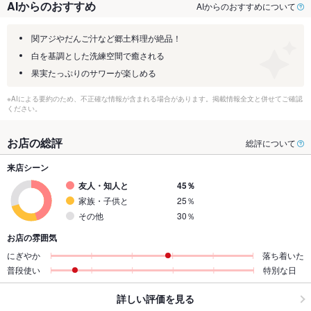
AIからのおすすめ
AIからのおすすめについて
関アジやだんご汁など郷土料理が絶品！
白を基調とした洗練空間で癒される
果実たっぷりのサワーが楽しめる
※AIによる要約のため、不正確な情報が含まれる場合があります。掲載情報全文と併せてご確認
ください。
お店の総評
総評について
来店シーン
友人・知人と
45％
家族・子供と
25％
その他
30％
お店の雰囲気
にぎやか
落ち着いた
普段使い
特別な日
詳しい評価を見る