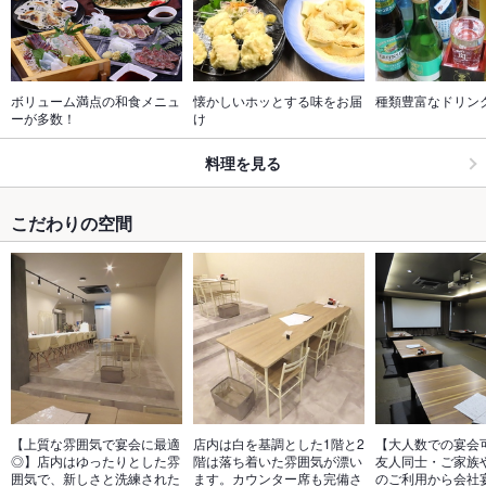
ボリューム満点の和食メニュ
懐かしいホッとする味をお届
種類豊富なドリン
ーが多数！
け
料理を見る
こだわりの空間
【上質な雰囲気で宴会に最適
店内は白を基調とした1階と2
【大人数での宴会
◎】店内はゆったりとした雰
階は落ち着いた雰囲気が漂い
友人同士・ご家族
囲気で、新しさと洗練された
ます。カウンター席も完備さ
のご利用から会社宴