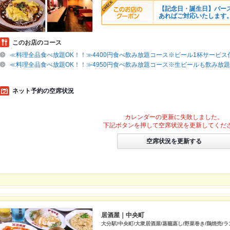
【記念日・誕生日】バース
あればご対応いたします
このお店のコース
≪料理全品食べ放題OK！！≫4400円食べ飲み放題コース※ビール1杯サービス
≪料理全品食べ放題OK！！≫4950円食べ飲み放題コース※生ビールも飲み放題
ネット予約の空席状況
カレンダーの更新に失敗しました。
下記ボタンを押して空席状況を更新してくだ
空席状況を更新する
居酒屋｜中央町
大分駅/中央町/大衆居酒屋/蒸籠蒸し/野菜巻き/鶏焼売/ラ