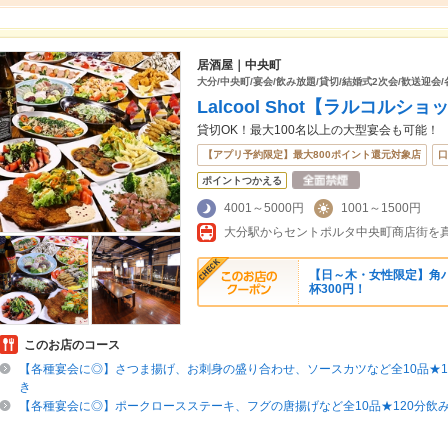
居酒屋｜中央町
大分/中央町/宴会/飲み放題/貸切/結婚式2次会/歓送迎会
Lalcool Shot【ラルコルショ
貸切OK！最大100名以上の大型宴会も可能！
【アプリ予約限定】最大800ポイント還元対象店
口
ポイントつかえる
4001～5000円
1001～1500円
大分駅からセントポルタ中央町商店街を
【日～木・女性限定】角
杯300円！
このお店のコース
【各種宴会に◎】さつま揚げ、お刺身の盛り合わせ、ソースカツなど全10品★1
き
【各種宴会に◎】ポークロースステーキ、フグの唐揚げなど全10品★120分飲