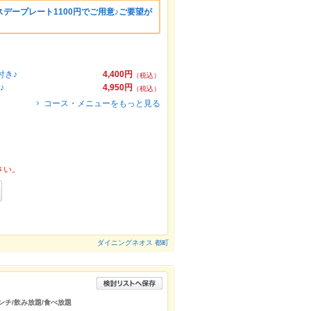
デープレート1100円でご用意♪ご要望が
。
付き♪
4,400円
（税込）
♪
4,950円
（税込）
コース・メニューをもっと見る
さい。
ダイニングネオス 都町
ンチ/飲み放題/食べ放題