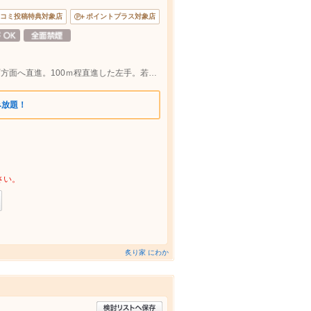
コミ投稿特典対象店
ポイントプラス対象店
パチンコDAISYOから府内五番街を大手町方面へ直進。100ｍ程直進した左手。若竹園真向い。大分駅から徒歩10分
み放題！
さい。
炙り家 にわか