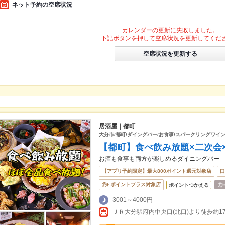
ネット予約の空席状況
カレンダーの更新に失敗しました。
下記ボタンを押して空席状況を更新してくだ
空席状況を更新する
居酒屋｜都町
大分市/都町/ダイングバー/お食事/スパークリングワイン
【都町】食べ飲み放題×二次会
お酒も食事も両方が楽しめるダイニングバー
【アプリ予約限定】最大800ポイント還元対象店
口
ポイントプラス対象店
ポイントつかえる
3001～4000円
ＪＲ大分駅府内中央口(北口)より徒歩約1