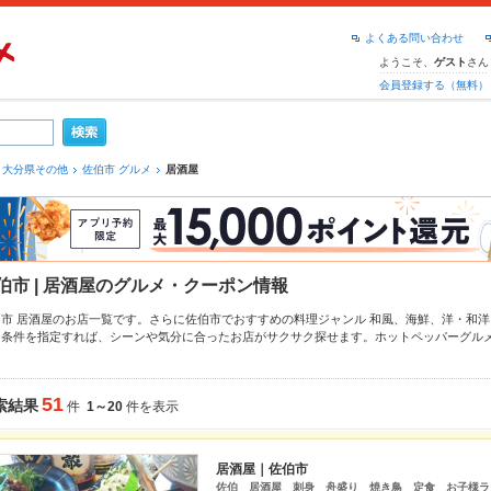
よくある問い合わせ
ようこそ、
さん
ゲスト
会員登録する（無料）
大分県その他
佐伯市 グルメ
居酒屋
伯市 | 居酒屋のグルメ・クーポン情報
伯市 居酒屋のお店一覧です。さらに佐伯市でおすすめの料理ジャンル
和風
、
海鮮
、
洋・和洋
り条件を指定すれば、シーンや気分に合ったお店がサクサク探せます。ホットペッパーグル
ー
からあげ
、
お茶漬け
、
串かつ
や季節のおすすめ料理など、お店の最新情報をご紹介している
えるお店も拡大中です。友達どうしの飲み会にも、会社の宴会にも、デートやパーティーに
い。
51
索結果
件
1～20
件を表示
居酒屋｜佐伯市
佐伯 居酒屋 刺身 舟盛り 焼き鳥 定食 お子様ラ