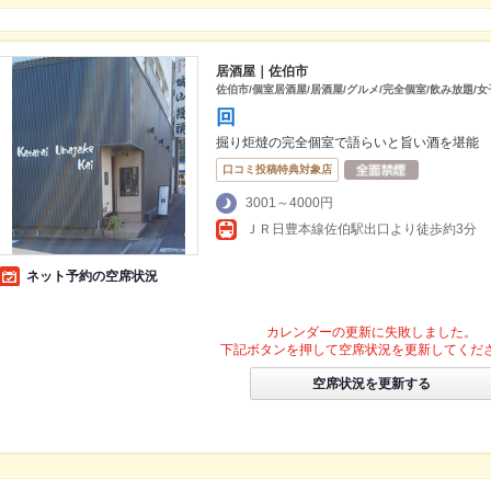
居酒屋｜佐伯市
佐伯市/個室居酒屋/居酒屋/グルメ/完全個室/飲み放題/
回
掘り炬燵の完全個室で語らいと旨い酒を堪能
口コミ投稿特典対象店
3001～4000円
ＪＲ日豊本線佐伯駅出口より徒歩約3分
ネット予約の空席状況
カレンダーの更新に失敗しました。
下記ボタンを押して空席状況を更新してくだ
空席状況を更新する