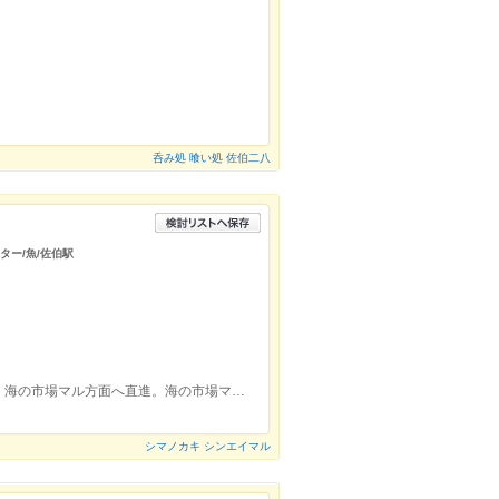
呑み処 喰い処 佐伯二八
ター/魚/佐伯駅
佐伯駅を背に、左手側の横断歩道を渡り、海の市場マル方面へ直進。海の市場マルを左手に見て突き当り、右手に100m
シマノカキ シンエイマル