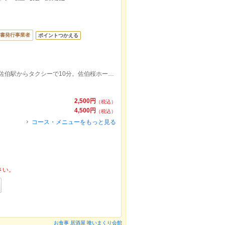
書発行事業者
ポイントつかえる
佐伯インターチェンジからお車で15分JR佐伯駅からタクシーで10分。佐伯桜ホールから徒歩５分 市役所から徒歩５分
2,500円
（税込）
4,500円
（税込）
コース・メニューをもっと見る
さい。
お食事 居酒屋 喰いまくり会館