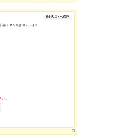
女子会/チキン南蛮/オムライス
さい。
回