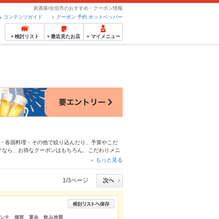
居酒屋/佐伯市のおすすめ・クーポン情報
コンテンツガイド
クーポン 予約 ホットペッパー
検討リスト
最近見たお店
マイメニュー
・各国料理・その他
で絞り込んだり、予算やこだ
メなら、お得なクーポンはもちろん、こだわりメニ
ので安心！24時間使える簡単便利なネット予約が
もっと見る
もお得に便利にホットペッパーグルメをご利用くだ
1/3ページ
ンチ 個室 宴会 飲み放題