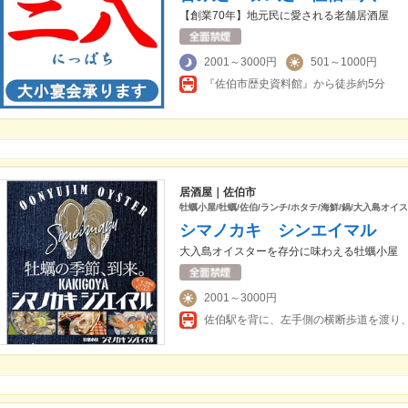
【創業70年】地元民に愛される老舗居酒屋
2001～3000円
501～1000円
『佐伯市歴史資料館』から徒歩約5分
居酒屋｜佐伯市
牡蠣小屋/牡蠣/佐伯/ランチ/ホタテ/海鮮/鍋/大入島オイス
シマノカキ シンエイマル
大入島オイスターを存分に味わえる牡蠣小屋
2001～3000円