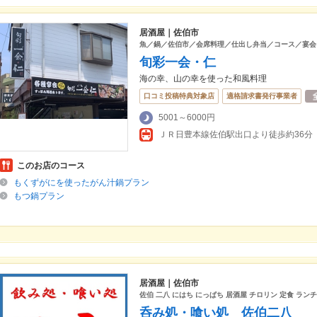
居酒屋｜佐伯市
魚／鍋／佐伯市／会席料理／仕出し弁当／コース／宴会
旬彩一会・仁
海の幸、山の幸を使った和風料理
口コミ投稿特典対象店
適格請求書発行事業者
5001～6000円
ＪＲ日豊本線佐伯駅出口より徒歩約36分
このお店のコース
もくずがにを使ったがん汁鍋プラン
もつ鍋プラン
居酒屋｜佐伯市
佐伯 二八 にはち にっぱち 居酒屋 チロリン 定食 ランチ
呑み処・喰い処 佐伯二八