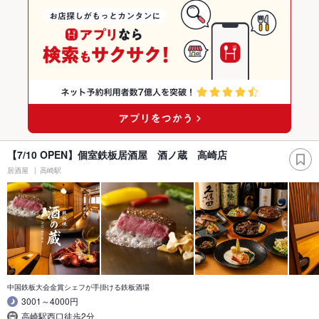
【7/10 OPEN】個室鉄板居酒屋 酒ノ蔵 高崎店
居酒屋
高崎駅
中国鉄板大会金賞シェフが手掛ける鉄板酒場
3001～4000円
高崎駅西口徒歩2分