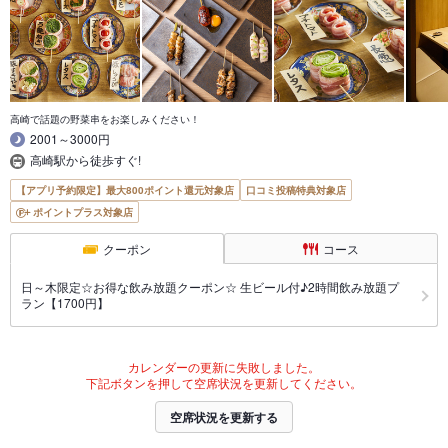
高崎で話題の野菜串をお楽しみください！
2001～3000円
高崎駅から徒歩すぐ!
【アプリ予約限定】最大800ポイント還元対象店
口コミ投稿特典対象店
ポイントプラス対象店
クーポン
コース
日～木限定☆お得な飲み放題クーポン☆ 生ビール付♪2時間飲み放題プ
ラン【1700円】
カレンダーの更新に失敗しました。
下記ボタンを押して空席状況を更新してください。
空席状況を更新する