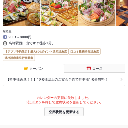
居酒屋
2001～3000円
高崎駅西口出てすぐ徒歩1分｡
【アプリ予約限定】最大800ポイント還元対象店
口コミ投稿特典対象店
適格請求書発行事業者
クーポン
コース
【幹事様必見！！】10名様以上のご宴会予約で幹事様1名分無料！
カレンダーの更新に失敗しました。
下記ボタンを押して空席状況を更新してください。
空席状況を更新する