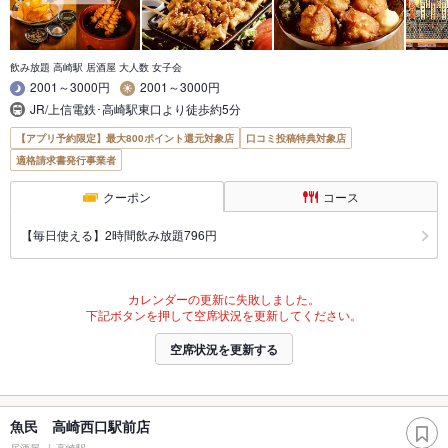
飲み放題 高崎駅 居酒屋 大人数 女子会
2001～3000円
2001～3000円
JR/上信電鉄･高崎駅東口より徒歩約5分
【アプリ予約限定】最大800ポイント還元対象店
口コミ投稿特典対象店
適格請求書発行事業者
クーポン
コース
【毎日使える】2時間飲み放題796円
カレンダーの更新に失敗しました。
下記ボタンを押して空席状況を更新してください。
空席状況を更新する
魚民 高崎西口駅前店