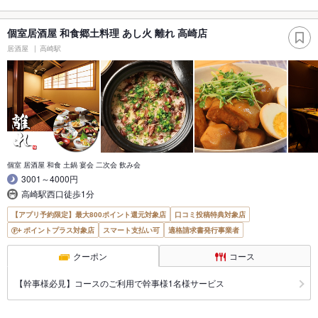
個室居酒屋 和食郷土料理 あし火 離れ 高崎店
居酒屋
高崎駅
個室 居酒屋 和食 土鍋 宴会 二次会 飲み会
3001～4000円
高崎駅西口徒歩1分
【アプリ予約限定】最大800ポイント還元対象店
口コミ投稿特典対象店
ポイントプラス対象店
スマート支払い可
適格請求書発行事業者
クーポン
コース
【幹事様必見】コースのご利用で幹事様1名様サービス