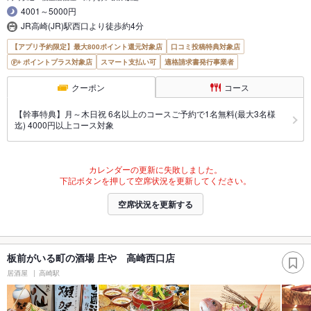
4001～5000円
JR高崎(JR)駅西口より徒歩約4分
【アプリ予約限定】最大800ポイント還元対象店
口コミ投稿特典対象店
ポイントプラス対象店
スマート支払い可
適格請求書発行事業者
クーポン
コース
【幹事特典】月～木日祝 6名以上のコースご予約で1名無料(最大3名様
迄) 4000円以上コース対象
カレンダーの更新に失敗しました。
下記ボタンを押して空席状況を更新してください。
空席状況を更新する
板前がいる町の酒場 庄や 高崎西口店
居酒屋
高崎駅