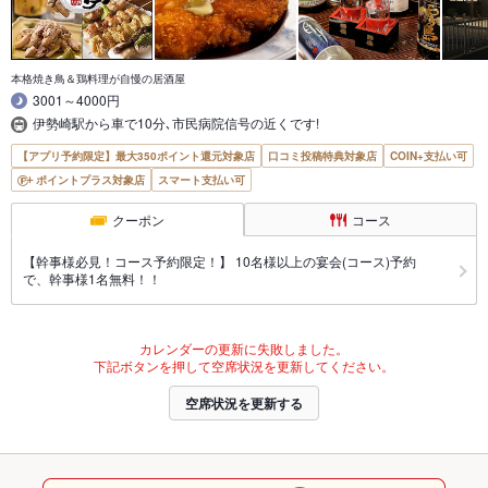
本格焼き鳥＆鶏料理が自慢の居酒屋
3001～4000円
伊勢崎駅から車で10分､市民病院信号の近くです!
【アプリ予約限定】最大350ポイント還元対象店
口コミ投稿特典対象店
COIN+支払い可
ポイントプラス対象店
スマート支払い可
クーポン
コース
【幹事様必見！コース予約限定！】 10名様以上の宴会(コース)予約
で、幹事様1名無料！！
カレンダーの更新に失敗しました。
下記ボタンを押して空席状況を更新してください。
空席状況を更新する