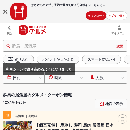
はじめてのアプリ予約で最大
1,000円分ポイントもらえる
ダウンロード
アプリで開く
戻る
マイメニュー
群馬 居酒屋
変更
絞り込む
ポイントがつかえる
スマート支払い可
日付
時間
人数
群馬の居酒屋のグルメ・クーポン情報
1257件 1-20件
地図で表示
PR
居酒屋
高崎駅
【個室完備】 馬刺し 寿司 馬肉 居酒屋 日本