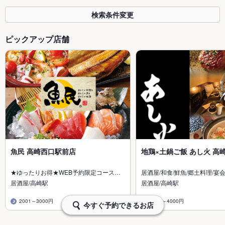
検索条件変更
ピックアップ店舗
魚民 高崎西口駅前店
地鶏×土鍋ご飯 あし火 高
★ゆったりお得★WEB予約限定コース…
居酒屋/和食/鮮魚/郷土料理/宴会
居酒屋/高崎駅
居酒屋/高崎駅
2001～3000円
3001～4000円
今すぐ予約できるお店