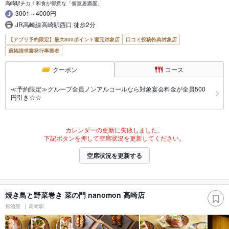
高崎駅チカ！和食が得意な「個室居酒屋」
3001～4000円
JR高崎線高崎駅西口 徒歩2分
【アプリ予約限定】最大800ポイント還元対象店
口コミ投稿特典対象店
適格請求書発行事業者
クーポン
コース
≪予約限定≫グループ全員ノンアルコールなら対象宴会料金が全員500
円引き☆☆
カレンダーの更新に失敗しました。
下記ボタンを押して空席状況を更新してください。
空席状況を更新する
焼き鳥と野菜巻き 菜の門 nanomon 高崎店
居酒屋
高崎駅