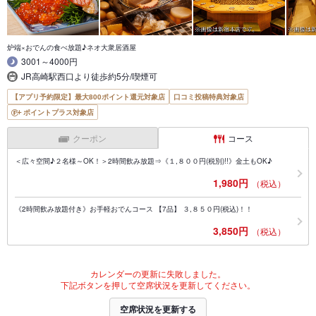
炉端×おでんの食べ放題♪ネオ大衆居酒屋
3001～4000円
JR高崎駅西口より徒歩約5分/喫煙可
【アプリ予約限定】最大800ポイント還元対象店
口コミ投稿特典対象店
ポイントプラス対象店
クーポン
コース
＜広々空間♪２名様～OK！＞2時間飲み放題⇒《１,８００円(税別)!!》金土もOK♪
1,980円
（税込）
《2時間飲み放題付き》お手軽おでんコース 【7品】 ３,８５０円(税込)！！
3,850円
（税込）
カレンダーの更新に失敗しました。
下記ボタンを押して空席状況を更新してください。
空席状況を更新する