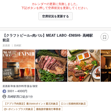
カレンダーの更新に失敗しました。
下記ボタンを押して空席状況を更新してください。
空席状況を更新する
【クラフトビール×肉バル】MEAT LABO -ENISHI- 高崎駅
前店
居酒屋
高崎駅
居酒屋/和食/創作料理/宴会/個室
3001～4000円
高崎駅西口徒歩1分
【アプリ予約限定】最大800ポイント還元対象店
口コミ投稿特典対象店
ポイントプラス対象店
適格請求書発行事業者