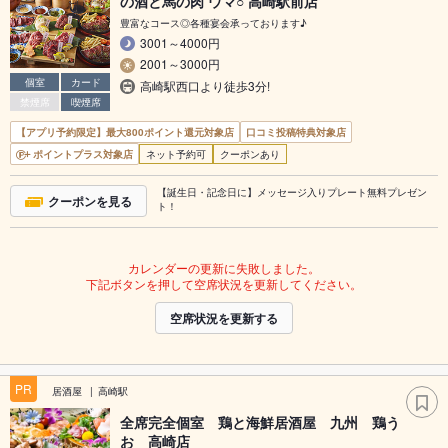
の酒と馬の肉 ウマ○ 高崎駅前店
豊富なコース◎各種宴会承っております♪
3001～4000円
2001～3000円
個室
カード
高崎駅西口より徒歩3分!
禁煙席
喫煙席
【アプリ予約限定】最大800ポイント還元対象店
口コミ投稿特典対象店
ポイントプラス対象店
ネット予約可
クーポンあり
【誕生日・記念日に】メッセージ入りプレート無料プレゼン
クーポンを見る
ト！
カレンダーの更新に失敗しました。
下記ボタンを押して空席状況を更新してください。
空席状況を更新する
PR
居酒屋
高崎駅
全席完全個室 鶏と海鮮居酒屋 九州 鶏う
お 高崎店