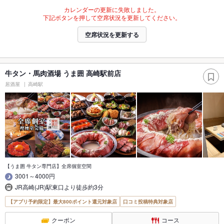
カレンダーの更新に失敗しました。
下記ボタンを押して空席状況を更新してください。
空席状況を更新する
牛タン・馬肉酒場 うま囲 高崎駅前店
居酒屋
高崎駅
【うま囲 牛タン専門店】全席個室空間
3001～4000円
JR高崎(JR)駅東口より徒歩約3分
【アプリ予約限定】最大800ポイント還元対象店
口コミ投稿特典対象店
クーポン
コース