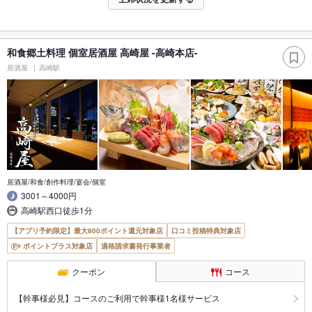
和食郷土料理 個室居酒屋 高崎屋 -高崎本店-
居酒屋
高崎駅
居酒屋/和食/創作料理/宴会/個室
3001～4000円
高崎駅西口徒歩1分
【アプリ予約限定】最大800ポイント還元対象店
口コミ投稿特典対象店
ポイントプラス対象店
適格請求書発行事業者
クーポン
コース
【幹事様必見】コースのご利用で幹事様1名様サービス