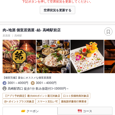
下記ボタンを押して空席状況を更新してください。
空席状況を更新する
肉×地酒 個室居酒屋 -結- 高崎駅前店
居酒屋
高崎駅
【個室完備】宴会にオススメな個室居酒屋
3001～4000円
3001～4000円
高崎駅西口 徒歩1分 飲み放題付ｺｰｽ3000円～
【アプリ予約限定】最大800ポイント還元対象店
口コミ投稿特典対象店
ポイントプラス対象店
スマート支払い可
適格請求書発行事業者
クーポン
コース