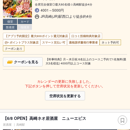
全席完全個室◎最大60名様☆高崎駅徒歩4分
4001～5000円
JR高崎(JR)駅西口より徒歩約4分
個室
カード
禁煙席
喫煙席
【アプリ予約限定】最大800ポイント還元対象店
口コミ投稿特典対象店
ポイントプラス対象店
スマート支払い可
適格請求書発行事業者
ネット予約可
クーポンあり
【幹事特典】月～木日祝 6名以上のコースご予約で1名無料(最
クーポンを見る
大3名様迄) 4000円以上コース対象
カレンダーの更新に失敗しました。
下記ボタンを押して空席状況を更新してください。
空席状況を更新する
【6/8 OPEN】高崎ネオ居酒屋 ニューエビス
居酒屋
高崎駅