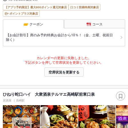
【アプリ予約限定】最大800ポイント還元対象店
口コミ投稿特典対象店
ポイントプラス対象店
クーポン
コース
【お会計割引】席のみ予約特典お会計から10％！（金、土曜、祝前日
除く）
カレンダーの更新に失敗しました。
下記ボタンを押して空席状況を更新してください。
空席状況を更新する
ひねり蛇口ハイ 大衆酒泉テルマエ高崎駅前東口泉
居酒屋
高崎駅