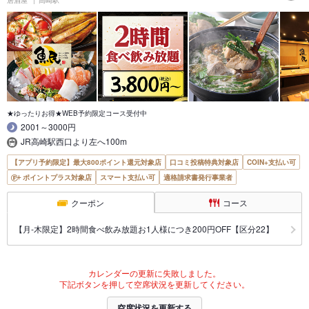
居酒屋
高崎駅
★ゆったりお得★WEB予約限定コース受付中
2001～3000円
JR高崎駅西口より左へ100m
【アプリ予約限定】最大800ポイント還元対象店
口コミ投稿特典対象店
COIN+支払い可
ポイントプラス対象店
スマート支払い可
適格請求書発行事業者
クーポン
コース
【月‐木限定】2時間食べ飲み放題お1人様につき200円OFF【区分22】
カレンダーの更新に失敗しました。
下記ボタンを押して空席状況を更新してください。
空席状況を更新する