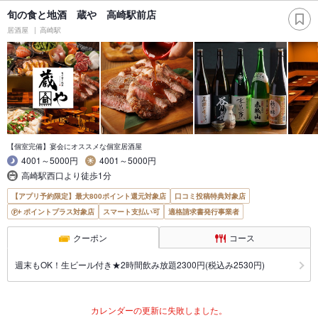
旬の食と地酒 蔵や 高崎駅前店
居酒屋
高崎駅
【個室完備】宴会にオススメな個室居酒屋
4001～5000円
4001～5000円
高崎駅西口より徒歩1分
【アプリ予約限定】最大800ポイント還元対象店
口コミ投稿特典対象店
ポイントプラス対象店
スマート支払い可
適格請求書発行事業者
クーポン
コース
週末もOK！生ビール付き★2時間飲み放題2300円(税込み2530円)
カレンダーの更新に失敗しました。