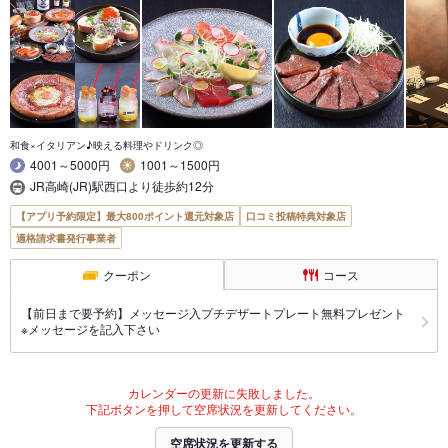
和食×イタリアン♪映える料理やドリンク◎
4001～5000円
1001～1500円
JR高崎(JR)駅西口より徒歩約12分
【アプリ予約限定】最大800ポイント還元対象店
口コミ投稿特典対象店
適格請求書発行事業者
クーポン
コース
【前日まで要予約】メッセージ入プチデザートプレート無料プレゼント
※メッセージを記入下さい
カレンダーの更新に失敗しました。
下記ボタンを押して空席状況を更新してください。
空席状況を更新する