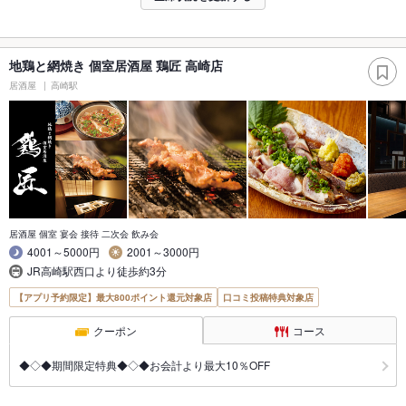
地鶏と網焼き 個室居酒屋 鶏匠 高崎店
居酒屋
高崎駅
居酒屋 個室 宴会 接待 二次会 飲み会
4001～5000円
2001～3000円
JR高崎駅西口より徒歩約3分
【アプリ予約限定】最大800ポイント還元対象店
口コミ投稿特典対象店
クーポン
コース
◆◇◆期間限定特典◆◇◆お会計より最大10％OFF