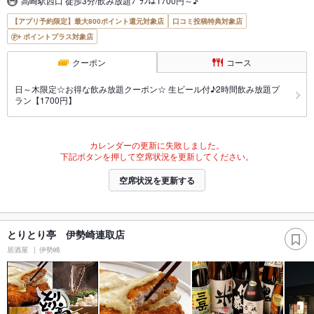
高崎駅西口 徒歩3分/飲み放題ﾌﾟﾗﾝは1700円～♪
【アプリ予約限定】最大800ポイント還元対象店
口コミ投稿特典対象店
ポイントプラス対象店
クーポン
コース
日～木限定☆お得な飲み放題クーポン☆ 生ビール付♪2時間飲み放題プ
ラン【1700円】
カレンダーの更新に失敗しました。
下記ボタンを押して空席状況を更新してください。
空席状況を更新する
とりとり亭 伊勢崎連取店
居酒屋
伊勢崎