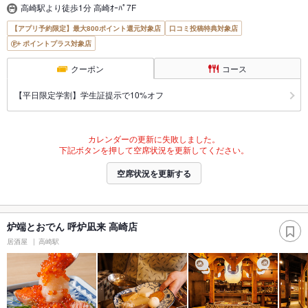
高崎駅より徒歩1分 高崎ｵｰﾊﾟ7F
【アプリ予約限定】最大800ポイント還元対象店
口コミ投稿特典対象店
ポイントプラス対象店
クーポン
コース
【平日限定学割】学生証提示で10%オフ
カレンダーの更新に失敗しました。
下記ボタンを押して空席状況を更新してください。
空席状況を更新する
炉端とおでん 呼炉凪来 高崎店
居酒屋
高崎駅