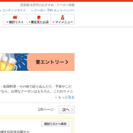
居酒屋/太田市のおすすめ・クーポン情報
コンテンツガイド
クーポン 予約 ホットペッパー
検討リスト
最近見たお店
マイメニュー
・各国料理・その他
で絞り込んだり、予算やこだ
メなら、お得なクーポンはもちろん、こだわりメニ
ので安心！24時間使える簡単便利なネット予約が
もっと見る
もお得に便利にホットペッパーグルメをご利用くだ
1/9ページ
/誕生日/記念日/駅チカ