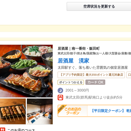
空席状況を更新する
居酒屋｜南一番街・飯田町
東武太田/餃子/焼き鳥/国産鶏/お一人様/大型宴会/座敷/
居酒屋 滉家
太田駅すぐ。落ち着いた雰囲気の個室居酒屋
【アプリ予約限定】最大350ポイント還元対象店
口
ポイントつかえる
2001～3000円
東武太田(群馬)駅南口より徒歩約5分
【平日限定クーポン】 乾
このお店のコース