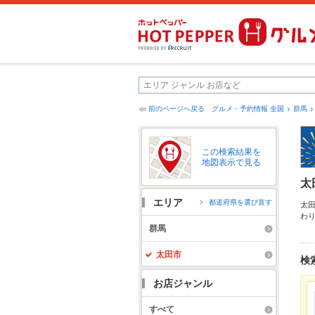
前のページへ戻る
グルメ・予約情報 全国
群馬
この検索結果を
地図表示で見る
太
エリア
都道府県を選び直す
太
わ
ュ
群馬
使
さ
太田市
検
お店ジャンル
すべて