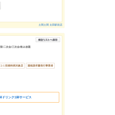
土間土間 太田駅前店
個室/二次会/三次会/飲み放題
コミ投稿特典対象店
適格請求書発行事業者
杯ドリンク1杯サービス