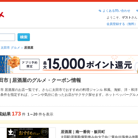
よくある問い合わせ
ようこそ、
さん
ゲスト
会員登録する（無料）
太田市 グルメ
居酒屋
田市 | 居酒屋のグルメ・クーポン情報
田市 居酒屋のお店一覧です。さらに太田市でおすすめの料理ジャンル
和風
、
海鮮
、
洋・和洋
り条件を指定すれば、シーンや気分に合ったお店がサクサク探せます。ホットペッパーグル
ー
からあげ
、
お茶漬け
、
馬刺し
や季節のおすすめ料理など、お店の最新情報をご紹介している
えるお店も拡大中です。友達どうしの飲み会にも、会社の宴会にも、デートやパーティーに
い。
173
索結果
件
1～20
件を表示
居酒屋｜南一番街・飯田町
太田駅/居酒屋/個室/飲み会/女子会/ご宴会/出張/飲み放題