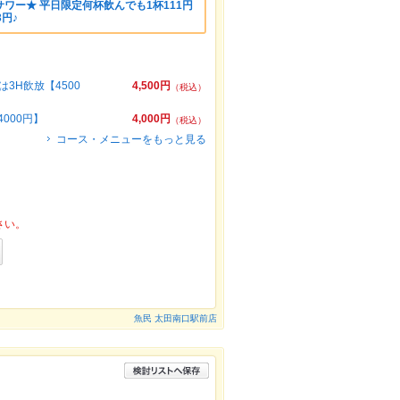
ワー★ 平日限定何杯飲んでも1杯111円
3円♪
3H飲放【4500
4,500円
（税込）
000円】
4,000円
（税込）
コース・メニューをもっと見る
さい。
魚民 太田南口駅前店