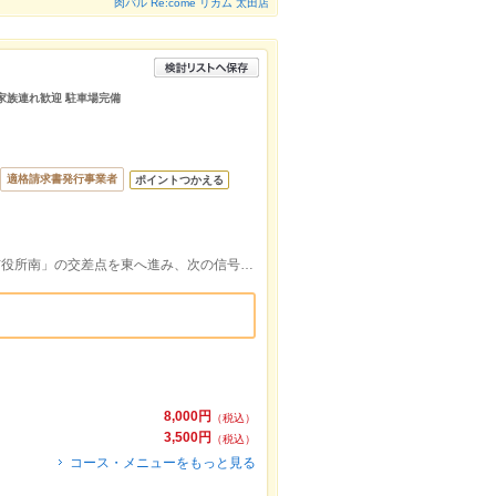
肉バル Re:come リカム 太田店
つ 家族連れ歓迎 駐車場完備
適格請求書発行事業者
ポイントつかえる
国道407号線のヤマダ電機がある「太田市役所南」の交差点を東へ進み、次の信号がある交差点の右手前角。
8,000円
（税込）
3,500円
（税込）
コース・メニューをもっと見る