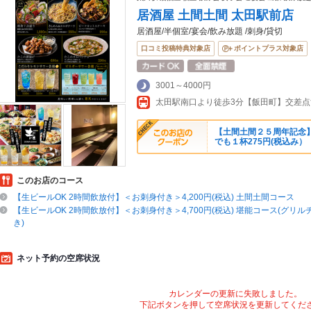
居酒屋 土間土間 太田駅前店
居酒屋/半個室/宴会/飲み放題 /刺身/貸切
口コミ投稿特典対象店
ポイントプラス対象店
3001～4000円
【土間土間２５周年記念】1
でも１杯275円(税込み）
このお店のコース
【生ビールOK 2時間飲放付】＜お刺身付き＞4,200円(税込) 土間土間コース
【生ビールOK 2時間飲放付】＜お刺身付き＞4,700円(税込) 堪能コース(グリ
き)
ネット予約の空席状況
カレンダーの更新に失敗しました。
下記ボタンを押して空席状況を更新してくだ