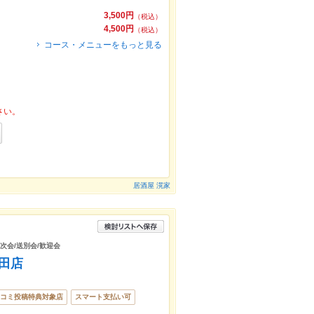
3,500円
（税込）
4,500円
（税込）
コース・メニューをもっと見る
さい。
居酒屋 滉家
二次会/送別会/歓迎会
太田店
コミ投稿特典対象店
スマート支払い可