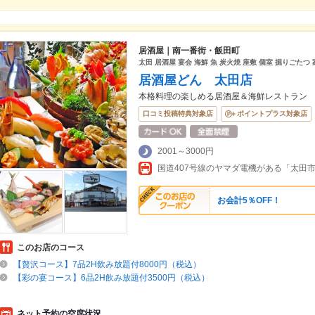
居酒屋｜南一番街・飯田町
太田 居酒屋 宴会 海鮮 魚 炭火焼 座敷 個室 掘りごた
居酒屋どん 太田店
本格料理の楽しめる居酒屋＆海鮮レストラン
口コミ投稿特典対象店
ポイントプラス対象店
2001～3000円
お会計5％OFF！
このお店のコース
【贅沢コース】7品2H飲み放題付8000円（税込）
【彩の宴コース】6品2H飲み放題付3500円（税込）
ネット予約の空席状況