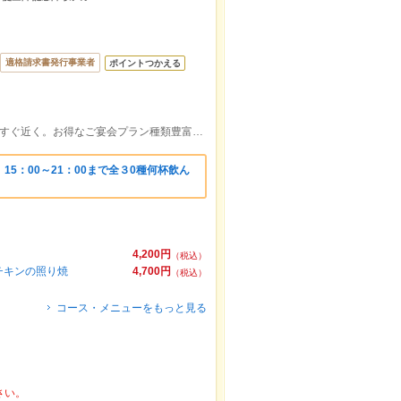
適格請求書発行事業者
ポイントつかえる
太田駅南口より徒歩3分【飯田町】交差点すぐ近く。お得なご宴会プラン種類豊富にご用意しております◎
5：00～21：00まで全３0種何杯飲ん
4,200円
（税込）
ルチキンの照り焼
4,700円
（税込）
コース・メニューをもっと見る
さい。