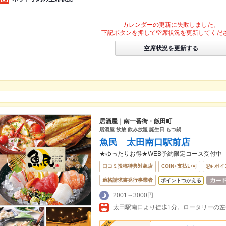
カレンダーの更新に失敗しました。
下記ボタンを押して空席状況を更新してくだ
空席状況を更新する
居酒屋｜南一番街・飯田町
居酒屋 飲放 飲み放題 誕生日 もつ鍋
魚民 太田南口駅前店
★ゆったりお得★WEB予約限定コース受付中
口コミ投稿特典対象店
COIN+支払い可
ポイ
適格請求書発行事業者
ポイントつかえる
2001～3000円
太田駅南口より徒歩1分。ロータリーの