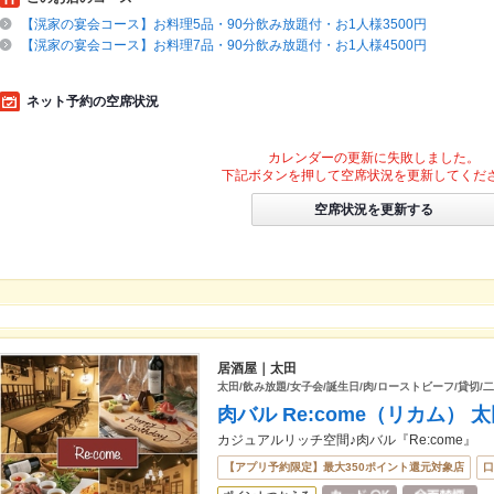
【滉家の宴会コース】お料理5品・90分飲み放題付・お1人様3500円
【滉家の宴会コース】お料理7品・90分飲み放題付・お1人様4500円
ネット予約の空席状況
カレンダーの更新に失敗しました。
下記ボタンを押して空席状況を更新してくだ
空席状況を更新する
居酒屋｜太田
太田/飲み放題/女子会/誕生日/肉/ローストビーフ/貸切/
肉バル Re:come（リカム） 
カジュアルリッチ空間♪肉バル『Re:come』
【アプリ予約限定】最大350ポイント還元対象店
口