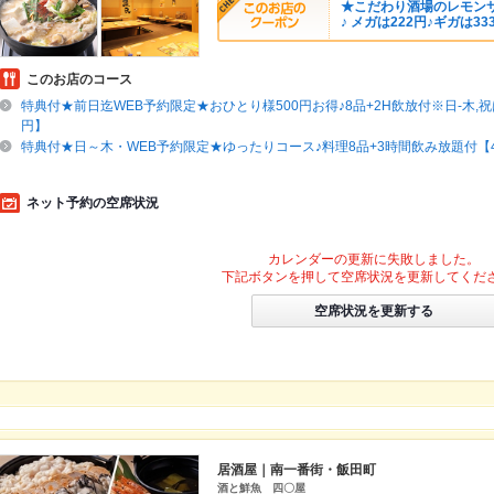
★こだわり酒場のレモンサ
♪ メガは222円♪ギガは33
このお店のコース
特典付★前日迄WEB予約限定★おひとり様500円お得♪8品+2H飲放付※日-木,祝は
円】
特典付★日～木・WEB予約限定★ゆったりコース♪料理8品+3時間飲み放題付【4
ネット予約の空席状況
カレンダーの更新に失敗しました。
下記ボタンを押して空席状況を更新してくだ
空席状況を更新する
居酒屋｜南一番街・飯田町
酒と鮮魚 四〇屋