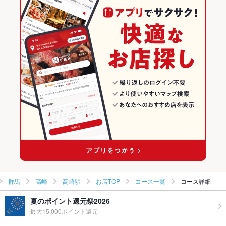
和食
群馬
高崎のグルメランキング
焼き鳥・鶏料理
群馬 × 居酒屋
高崎の居酒屋ランキング
高崎 × 和食
群馬 × 洋・和洋・各国料理・その他
高崎駅のグルメランキング
高崎 × 焼き鳥・鶏料理
群馬 × 和食
高崎駅の居酒屋ランキング
高崎駅 × 和食
群馬 × 焼き鳥・鶏料理
高崎駅 × 焼き鳥・鶏料理
群馬
高崎
高崎駅
お店TOP
コース一覧
コース詳細
夏のポイント還元祭2026
最大15,000ポイント還元