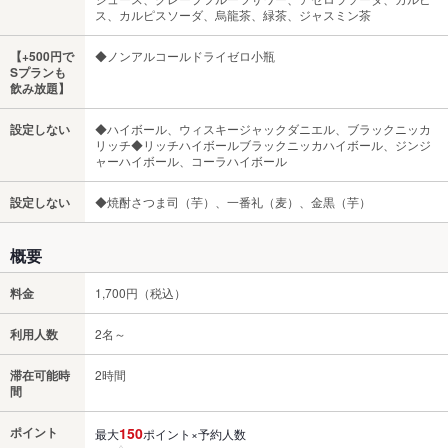
ス、カルピスソーダ、烏龍茶、緑茶、ジャスミン茶
【+500円で
◆ノンアルコールドライゼロ小瓶
Sプランも
飲み放題】
設定しない
◆ハイボール、ウィスキージャックダニエル、ブラックニッカ
リッチ◆リッチハイボールブラックニッカハイボール、ジンジ
ャーハイボール、コーラハイボール
設定しない
◆焼酎さつま司（芋）、一番礼（麦）、金黒（芋）
概要
料金
1,700円（税込）
利用人数
2名～
滞在可能時
2時間
間
ポイント
150
最大
ポイント×予約人数