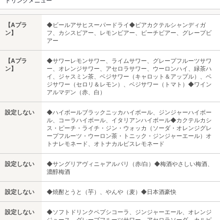
【Aプラ
◆ビールアサヒスーパードライ◆ビアカクテルシャンディガ
ン】
フ、カシスビアー、レモンビアー、ピーチビアー、グレープビ
アー
【Aプラ
◆サワーレモンサワー、ライムサワー、グレープフルーツサワ
ン】
ー、オレンジサワー、アセロラサワー、ウーロンハイ、緑茶ハ
イ、ジャスミン茶、ベジサワー（キャロット＆アップル）、ベ
ジサワー（セロリ＆レモン）、ベジサワー（トマト）◆ワイン
アルマデン（赤、白）
設定しない
◆ハイボールブラックニッカハイボール、ジンジャーハイボー
ル、コーラハイボール、イタリアンハイボール◆カクテルカシ
ス・ピーチ・ライチ・ジン・ウォッカ（ソーダ・オレンジグレ
ープフルーツ・ウーロン茶・トニック・ジンジャーエール）オ
トナレモネード、オトナカルピスレモネード
設定しない
◆サングリアヴィニャアルバリ（赤/白）◆梅酒やさしい梅酒、
濃醇梅酒
設定しない
◆焼酎とうと（芋）、やんや（麦）◆日本酒豪快
設定しない
◆ソフトドリンクペプシコーラ、ジンジャーエール、オレンジ
ジュース、グレープフルーツサワー、アセロラソーダ、カルピ