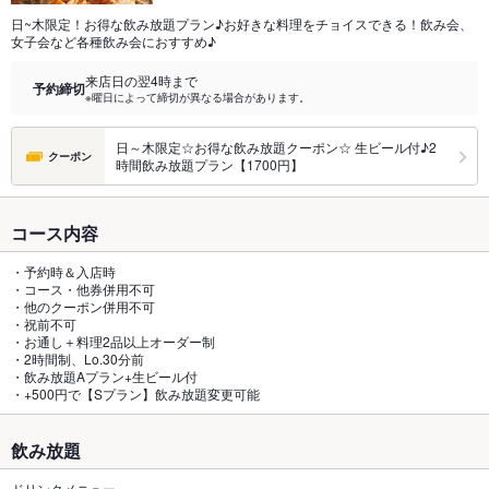
日~木限定！お得な飲み放題プラン♪お好きな料理をチョイスできる！飲み会、
女子会など各種飲み会におすすめ♪
来店日の翌4時まで
予約締切
※曜日によって締切が異なる場合があります。
日～木限定☆お得な飲み放題クーポン☆ 生ビール付♪2
クーポン
時間飲み放題プラン【1700円】
コース内容
・予約時＆入店時
・コース・他券併用不可
・他のクーポン併用不可
・祝前不可
・お通し＋料理2品以上オーダー制
・2時間制、Lo.30分前
・飲み放題Aプラン+生ビール付
・+500円で【Sプラン】飲み放題変更可能
飲み放題
ドリンクメニュー