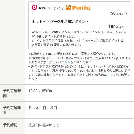
または
50
ポイント
ホットペッパーグルメ限定ポイント
100
ポイント
※dポイント・Pontaポイント・リクルートポイントは、来店日から6～
10日後にポイント加算されます。
※ポイントプラスで加算されるホットペッパーグルメ限定ポイントは、
来店日の翌月15日頃に加算されます。
※加算ポイントは、ご予約の条件により変動する場合があります。
※一部時間帯（7:00～14:59来店の予約）は確定した人数1人につき10ポイン
トとなります。詳しくは
こちら
をご覧ください。
※ポイントプラスで加算されるポイントは、ホットペッパーグルメ限定ポイ
ントになります。対象日時の予約で、予約日が翌々月末までのご来店がポイ
ント加算の対象となります。加算ポイントに関する詳細は
こちら
をご確認く
ださい。
予約可能時
12:00～翌0:00
間
予約可能曜
月～木・日・祝日
日
予約締切
来店日の翌4時まで