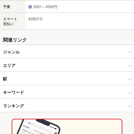
予算
2001～3000円
スマート
利用不可
支払い
関連リンク
ジャンル
居酒屋
エリア
洋・和洋・各国料理・その他
高崎駅
駅
高崎 × 居酒屋
高崎駅 × 居酒屋
高崎駅
キーワード
高崎 × 洋・和洋・各国料理・その他
高崎駅 × 洋・和洋・各国料理・その他
ランキング
からあげ
お茶漬け
馬刺し
炉ばた焼き・炙り焼き
刺身
ローストビーフ
フライドポテト
ソーセージ
うどん
焼きそば
レバー
つくね
もつ鍋
高崎駅 × 居酒屋
高崎駅 × 和食
群馬のグルメランキング
ステーキ
餃子
デザート
肉寿司
焼きうどん
ハラミステーキ
高崎駅 × 洋・和洋・各国料理・その他
高崎駅 × 焼き鳥・鶏料理
群馬の居酒屋ランキング