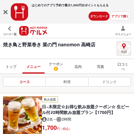
はじめてのアプリ予約で最大
1,000円分ポイントもらえる
ダウンロード
アプリで開く
コース一覧
マイメニュー
焼き鳥と野菜巻き 菜の門 nanomon 高崎店
クーポン
口コミ
トップ
メニュー
店内
写真
5
78
コース
料理
ドリンク
飲み放題
日~木限定☆お得な飲み放題クーポン☆ 生ビー
ル付♪2時間飲み放題プラン【1700円】
2名～
2時間
1,700
円（税込）