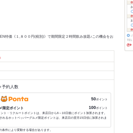
2
3
◎
：
EN特価《１,８００円(税別)》で期間限定２時間飲み放題♪この機会をお
TEL
）
×
予約人数
50
ポイント
100
メ限定ポイント
ポイント
ポイント・リクルートポイントは、来店日から6～10日後にポイント加算されます。
されるホットペッパーグルメ限定ポイントは、来店日の翌月15日頃に加算されま
の条件により変動する場合があります。