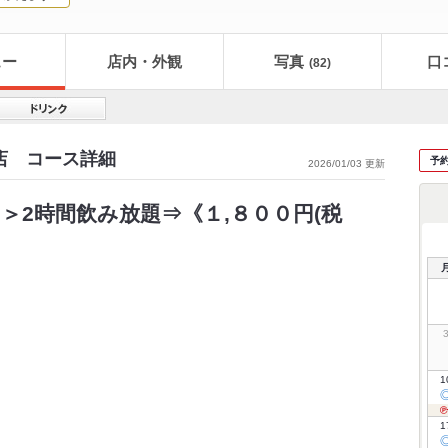
ュー
店内・外観
写真
口
(82)
店 コース詳細
予
2026/01/03 更新
＞2時間飲み放題⇒《１,８００円(税
1
1