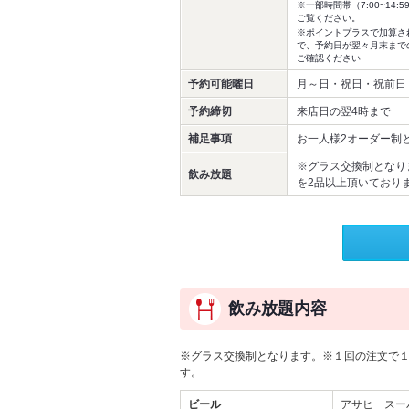
※一部時間帯（7:00~1
ご覧ください。
※ポイントプラスで加算さ
で、予約日が翌々月末まで
ご確認ください
予約可能曜日
月～日・祝日・祝前日
予約締切
来店日の翌4時まで
補足事項
お一人様2オーダー制
※グラス交換制となり
飲み放題
を2品以上頂いており
飲み放題内容
※グラス交換制となります。※１回の注文で１
す。
ビール
アサヒ スー