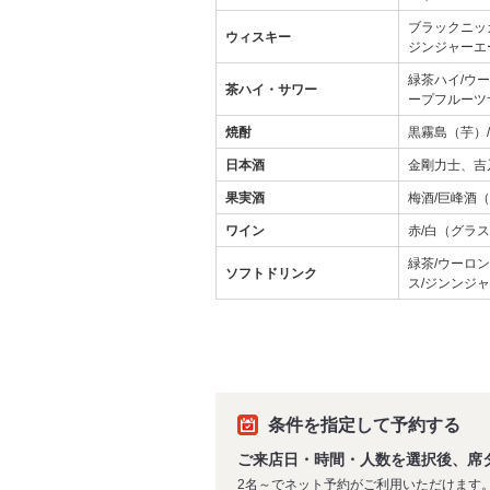
ブラックニッ
ウィスキー
ジンジャーエ
緑茶ハイ/ウー
茶ハイ・サワー
ープフルーツ
焼酎
黒霧島（芋）
日本酒
金剛力士、吉
果実酒
梅酒/巨峰酒（
ワイン
赤/白（グラ
緑茶/ウーロン
ソフトドリンク
ス/ジンンジ
条件を指定して予約する
ご来店日・時間・人数を選択後、席
2名～でネット予約がご利用いただけます