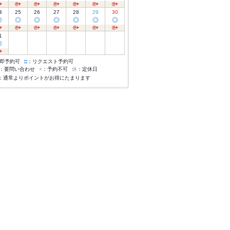
4
25
26
27
28
29
30
◎
◎
◎
◎
◎
◎
◎
1
◎
即予約可
□
：リクエスト予約可
：要問い合わせ
×
：予約不可
休
：定休日
：通常よりポイントがお得にたまります