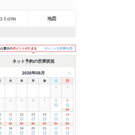
コミ
地図
(
236
)
ポイント注意事項
約人数分の
ポイントがたまる
ネット予約の空席状況
2026年08月
月
火
水
木
金
土
日
1
2
3
4
5
6
7
8
9
◎
◎
0
11
12
13
14
15
16
◎
◎
◎
◎
◎
◎
□
7
18
19
20
21
22
23
◎
◎
◎
◎
◎
◎
◎