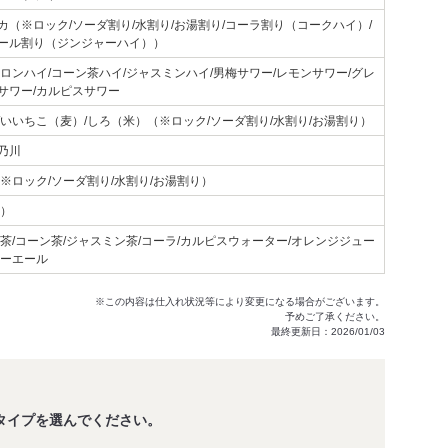
カ（※ロック/ソーダ割り/水割り/お湯割り/コーラ割り（コークハイ）/
ール割り（ジンジャーハイ））
ロンハイ/コーン茶ハイ/ジャスミンハイ/男梅サワー/レモンサワー/グレ
サワー/カルピスサワー
/いいちこ（麦）/しろ（米）（※ロック/ソーダ割り/水割り/お湯割り）
乃川
※ロック/ソーダ割り/水割り/お湯割り）
ス）
茶/コーン茶/ジャスミン茶/コーラ/カルピスウォーター/オレンジジュー
ャーエール
※この内容は仕入れ状況等により変更になる場合がございます。
予めご了承ください。
最終更新日：2026/01/03
タイプを選んでください。
。