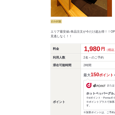
エリア最安値♪単品注文が今だけ超お得！！OP
見逃しなく！！
1,980
円
料金
（税込
利用人数
2名～
のご予約
滞在可能時間
2時間
150
最大
ポイント
または
ホットペッパーグル
※dポイント・Ponta
ポイント
※ポイントプラスで加算
す。
※加算ポイントは、ご予約