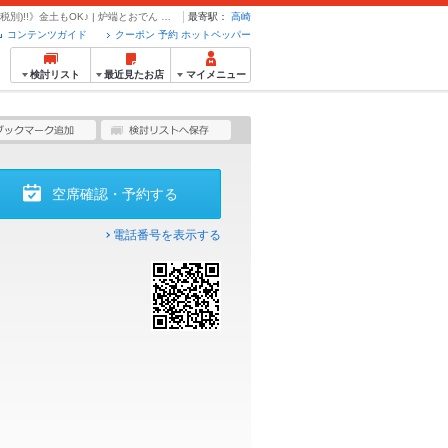
＜広々空間♪２名様～OK！＞2時間飲み放題⇒《１,８００円(税別)!!》金土もOK♪ | 炉端とおでん 呼炉凪来 高崎店 - クーポン・予約のホットペッパーグルメ
最寄駅：
高崎
コンテンツガイド
クーポン 予約 ホットペッパー
検討リスト
最近見たお店
マイメニュー
空席確認・予約する
電話番号を表示する