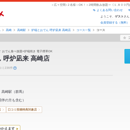
よくある問い合わせ
ようこそ、
さん
ゲスト
会員登録する（無料）
馬
高崎
高崎駅
炉端とおでん 呼炉凪来 高崎店
コース一覧
コース
ぐ おでん食べ放題×炉端焼き 電子煙草OK
 呼炉凪来 高崎店
コミ236件
高崎駅
（
群馬
）
同伴の方も含む）
店
口コミ投稿特典対象店
つかえます