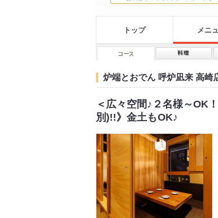
トップ
メニ
炉端とおでん 呼炉凪来 高崎
＜広々空間♪２名様～OK！
別)!!》金土もOK♪