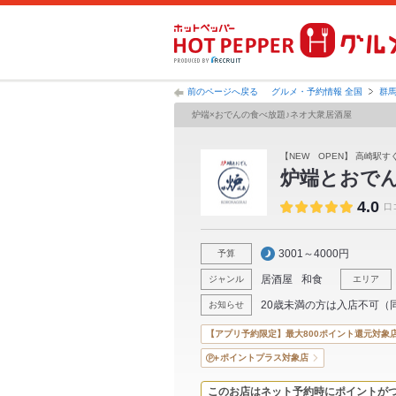
前のページへ戻る
グルメ・予約情報 全国
群
炉端×おでんの食べ放題♪ネオ大衆居酒屋
【NEW OPEN】 高崎駅す
炉端とおでん
4.0
口
3001～4000円
予算
居酒屋
和食
ジャンル
エリア
20歳未満の方は入店不可（
お知らせ
【アプリ予約限定】最大800ポイント還元対象
ポイントプラス対象店
このお店はネット予約時にポイントが