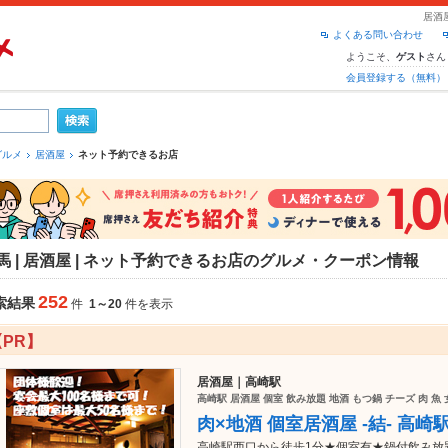
居酒
よくある問い合わせ
ようこそ、
さん
ゲスト
会員登録する（無料）
グルメ
居酒屋
ネット予約できるお店
馬 | 居酒屋 | ネット予約できるお店のグルメ・クーポン情報
252
索結果
件
1～20
件を表示
【PR】
居酒屋｜高崎駅
高崎駅 居酒屋 個室 飲み放題 地酒 もつ鍋 チーズ 肉 魚
肉×地酒 個室居酒屋 -結- 高崎
高崎駅西口から徒歩1分★個室有★鍋付飲み放題