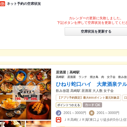
ネット予約の空席状況
カレンダーの更新に失敗しました。
下記ボタンを押して空席状況を更新してくだ
空席状況を更新する
居酒屋｜高崎駅
高崎駅 居酒屋 ランチ 焼き鳥 肉 女子会 飲み放
ひねり蛇口ハイ 大衆酒泉テ
飲み放題 高崎駅 居酒屋 大人数 女子会
【アプリ予約限定】最大800ポイント還元対象店
口
ポイントつかえる
2001～3000円
2001～3000円
ＪＲ高崎(ＪＲ)駅東口より徒歩約5分/上