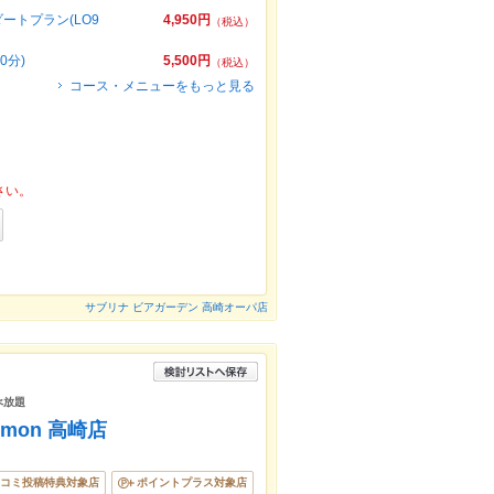
タンダートプラン(LO9
4,950円
（税込）
0分)
5,500円
（税込）
コース・メニューをもっと見る
さい。
サブリナ ビアガーデン 高崎オーパ店
べ放題
mon 高崎店
コミ投稿特典対象店
ポイントプラス対象店