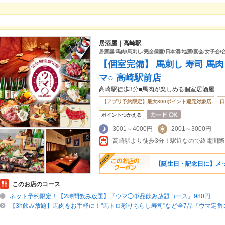
居酒屋｜高崎駅
居酒屋/馬肉/馬刺し/完全個室/日本酒/地酒/宴会/女子会/
【個室完備】 馬刺し 寿司 馬肉
マ○ 高崎駅前店
高崎駅徒歩3分■馬肉が楽しめる個室居酒屋
【アプリ予約限定】最大800ポイント還元対象店
口
ポイントつかえる
3001～4000円
2001～3000円
高崎駅より徒歩3分！駅近なので終電間際
【誕生日・記念日に】メ
このお店のコース
ネット予約限定！【2時間飲み放題】『ウマ◯単品飲み放題コース』980円
【3h飲み放題】馬肉をお手軽に！"馬トロ彩りちらし寿司"など全7品『ウマ定番コ