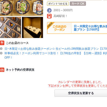
ポイントつかえる
2001～3000円
高崎駅前！
日～木限定☆お得な飲み放
題プラン【1700円】
このお店のコース
日~木限定☆お得な飲み放題クーポン☆ 生ビール付♪2時間飲み放題プラン【170
幹事様必見！クーポン利用でコース割引！【17時迄の早割】【21時～遅割】利用
OFF！
ネット予約の空席状況
カレンダーの更新に失敗しました。
下記ボタンを押して空席状況を更新してくだ
空席状況を更新する