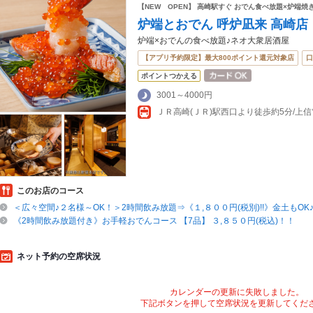
【NEW OPEN】 高崎駅すぐ おでん食べ放題×炉端焼
炉端とおでん 呼炉凪来 高崎店
炉端×おでんの食べ放題♪ネオ大衆居酒屋
【アプリ予約限定】最大800ポイント還元対象店
口
ポイントつかえる
3001～4000円
ＪＲ高崎(ＪＲ)駅西口より徒歩約5分/上
このお店のコース
＜広々空間♪２名様～OK！＞2時間飲み放題⇒《１,８００円(税別)!!》金土もOK
《2時間飲み放題付き》お手軽おでんコース 【7品】 ３,８５０円(税込)！！
ネット予約の空席状況
カレンダーの更新に失敗しました。
下記ボタンを押して空席状況を更新してくだ