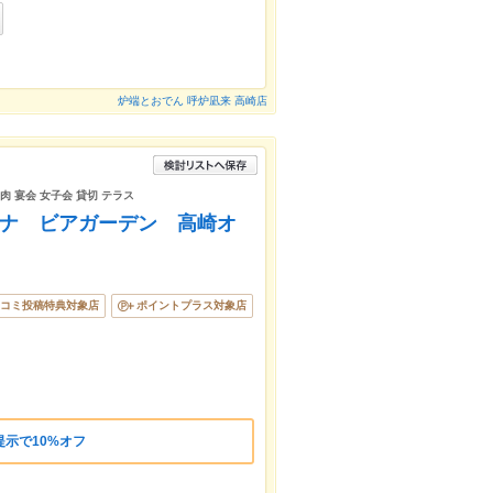
炉端とおでん 呼炉凪来 高崎店
肉 宴会 女子会 貸切 テラス
ブリナ ビアガーデン 高崎オ
コミ投稿特典対象店
ポイントプラス対象店
示で10%オフ