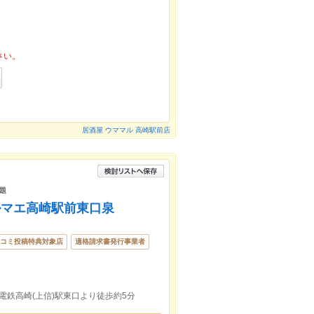
さい。
居酒屋 ウママル 高崎駅前店
題
ルマエ高崎駅前東口泉
コミ投稿特典対象店
適格請求書発行事業者
信電鉄高崎(上信)駅東口より徒歩約5分