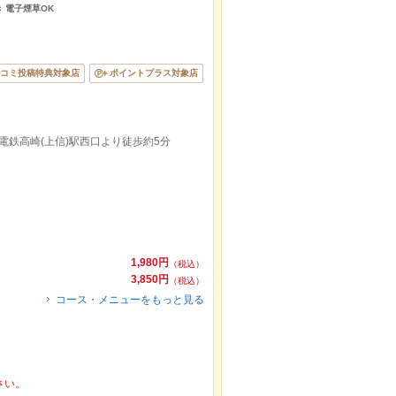
き 電子煙草OK
コミ投稿特典対象店
ポイントプラス対象店
信電鉄高崎(上信)駅西口より徒歩約5分
♪
1,980円
（税込）
3,850円
（税込）
コース・メニューをもっと見る
さい。