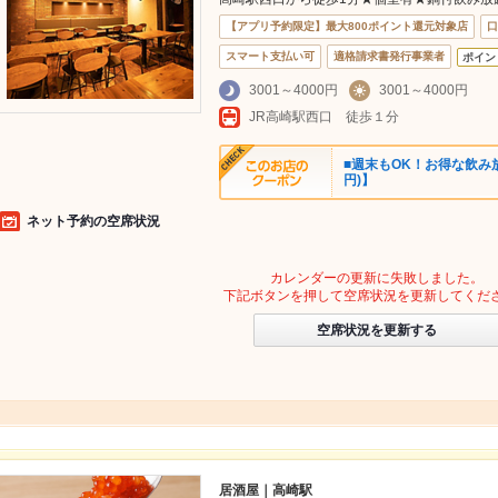
【アプリ予約限定】最大800ポイント還元対象店
口
スマート支払い可
適格請求書発行事業者
ポイン
3001～4000円
3001～4000円
JR高崎駅西口 徒歩１分
■週末もOK！お得な飲み放題
円)】
ネット予約の空席状況
カレンダーの更新に失敗しました。
下記ボタンを押して空席状況を更新してくだ
空席状況を更新する
居酒屋｜高崎駅