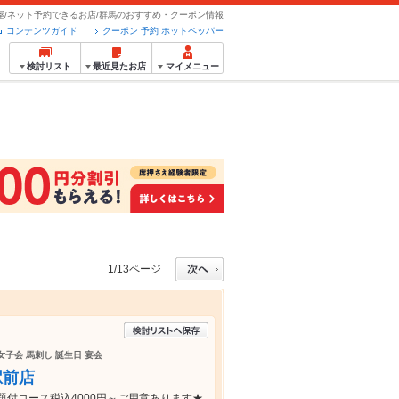
屋/ネット予約できるお店/群馬のおすすめ・クーポン情報
コンテンツガイド
クーポン 予約 ホットペッパー
検討リスト
最近見たお店
マイメニュー
1/13ページ
 女子会 馬刺し 誕生日 宴会
駅前店
付コース税込4000円～ご用意あります★