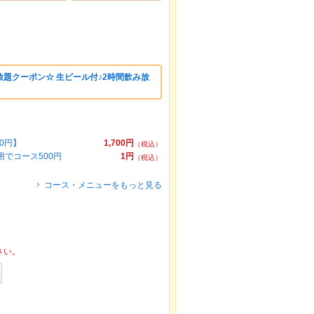
題クーポン☆ 生ビール付♪2時間飲み放
0円】
1,700円
（税込）
でコース500円
1円
（税込）
コース・メニューをもっと見る
さい。