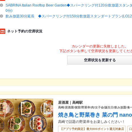
SABRINA Italian Rooftop Beer Garden◆スパークリング付120分飲放題ス
0分)
飲み放題30分延長 ◆スパークリング付150分飲放題スタンダートプラン(LO12
ネット予約の空席状況
カレンダーの更新に失敗しました。
下記ボタンを押して空席状況を更新してくだ
空席状況を更新する
居酒屋｜高崎駅
高崎/居酒屋/個室/野菜串/肉/女子会/誕生日/飲み放題/食
焼き鳥と野菜巻き 菜の門 nano
高崎で話題の野菜串をお楽しみください！
【アプリ予約限定】最大800ポイント還元対象店
口