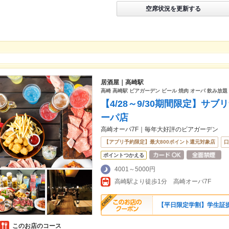
空席状況を更新する
居酒屋｜高崎駅
高崎 高崎駅 ビアガーデン ビール 焼肉 オーパ 飲み放題 
【4/28～9/30期間限定】サ
ーパ店
高崎オーパ7F｜毎年大好評のビアガーデン
【アプリ予約限定】最大800ポイント還元対象店
口
ポイントつかえる
4001～5000円
高崎駅より徒歩1分 高崎オーパ7F
【平日限定学割】学生証提
このお店のコース