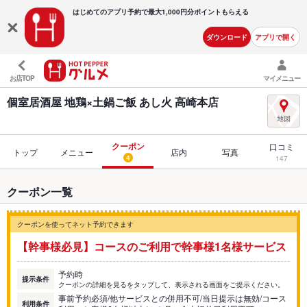
はじめてのアプリ予約で最大
1,000円分ポイントもらえる
ダウンロード
アプリで開く
お店TOP
マイメニュー
個室居酒屋 地鶏×土鍋ご飯 あし火 高崎本店
クーポン
口コミ
トップ
メニュー
店内
写真
4
147
クーポン一覧
クーポンを使ってネット予約できます
【幹事様必見】コースのご利用で幹事様1名様サービス
予約時
提示条件
クーポンの詳細を見るをタップして、表示される画面をご提示ください。
事前予約必須/他サービスとの併用不可/当日提示は無効/コース
利用条件