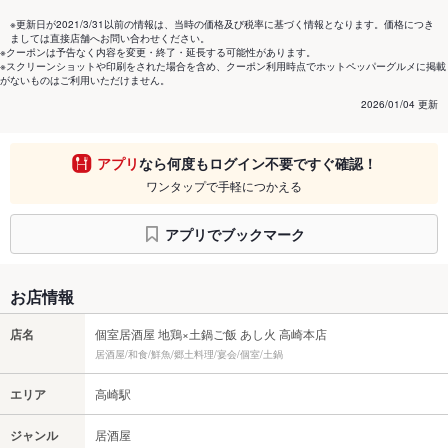
※更新日が2021/3/31以前の情報は、当時の価格及び税率に基づく情報となります。価格につき
ましては直接店舗へお問い合わせください。
※クーポンは予告なく内容を変更・終了・延長する可能性があります。
※スクリーンショットや印刷をされた場合を含め、クーポン利用時点でホットペッパーグルメに掲載
がないものはご利用いただけません。
2026/01/04 更新
アプリ
なら何度もログイン不要ですぐ確認！
ワンタップで手軽につかえる
アプリでブックマーク
お店情報
店名
個室居酒屋 地鶏×土鍋ご飯 あし火 高崎本店
居酒屋/和食/鮮魚/郷土料理/宴会/個室/土鍋
エリア
高崎駅
ジャンル
居酒屋