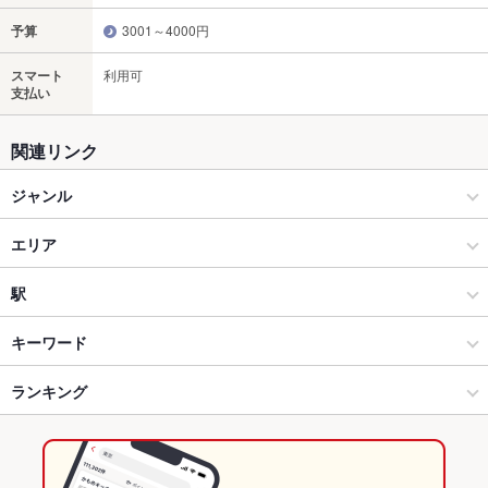
予算
3001～4000円
スマート
利用可
支払い
関連リンク
ジャンル
居酒屋
エリア
和風
高崎駅
駅
創作
高崎駅 × 居酒屋
北高崎駅
キーワード
高崎 × 居酒屋
高崎駅 × 和風
高崎駅
ランキング
手羽先
からあげ
刺身
フライドポテト
しゃぶしゃぶ
うどん
うなぎ
牛すじ
焼きそば
つくね
地鶏
もつ鍋
ハンバーグ
火鍋
白湯鍋
高崎 × 和風
高崎駅 × 創作
群馬のグルメランキング
鶏すき鍋
高崎 × 創作
群馬
群馬の居酒屋ランキング