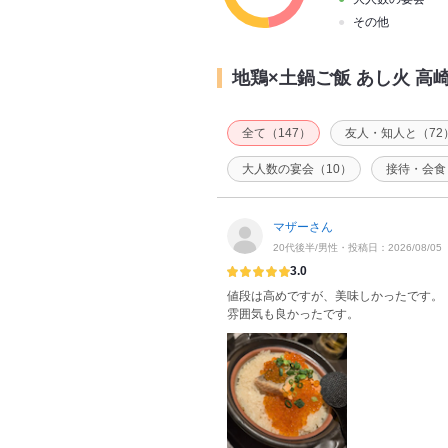
その他
地鶏×土鍋ご飯 あし火 高
全て（147）
友人・知人と（72
大人数の宴会（10）
接待・会食
マザーさん
20代後半/男性・投稿日：2026/08/05
3.0
値段は高めですが、美味しかったです。
雰囲気も良かったです。