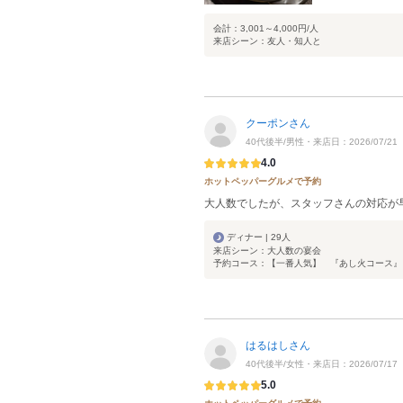
会計：3,001～4,000円/人
来店シーン：友人・知人と
クーポンさん
40代後半/男性・来店日：2026/07/21
4.0
ホットペッパーグルメで予約
大人数でしたが、スタッフさんの対応が
ディナー | 29人
来店シーン：大人数の宴会
予約コース：【一番人気】 『あし火コース』￥5
はるはしさん
40代後半/女性・来店日：2026/07/17
5.0