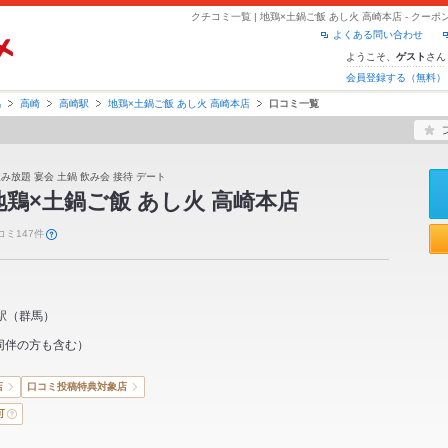
クチコミ一覧 | 地鶏×土鍋ご飯 あし火 高崎本店 - ク
よくある問い合わせ
ようこそ、
さん
ゲスト
会員登録する（無料）
馬
高崎
高崎駅
地鶏×土鍋ご飯 あし火 高崎本店
口コミ一覧
飲み放題 宴会 土鍋 飲み会 接待 デート
地鶏×土鍋ご飯 あし火 高崎本店
コミ147件
駅
（
群馬
）
同伴の方も含む）
店
口コミ投稿特典対象店
可