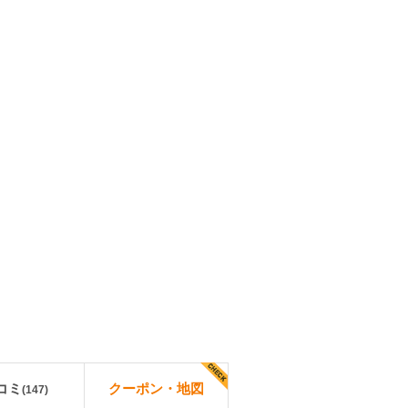
コミ
クーポン・地図
(
147
)