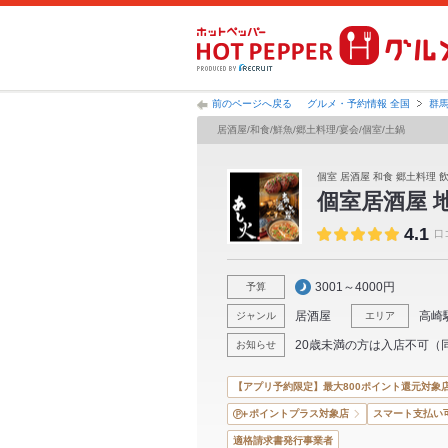
前のページへ戻る
グルメ・予約情報 全国
群
居酒屋/和食/鮮魚/郷土料理/宴会/個室/土鍋
個室 居酒屋 和食 郷土料理 
個室居酒屋 
4.1
口
3001～4000円
予算
居酒屋
高崎
ジャンル
エリア
20歳未満の方は入店不可（
お知らせ
【アプリ予約限定】最大800ポイント還元対象
ポイントプラス対象店
スマート支払い
適格請求書発行事業者