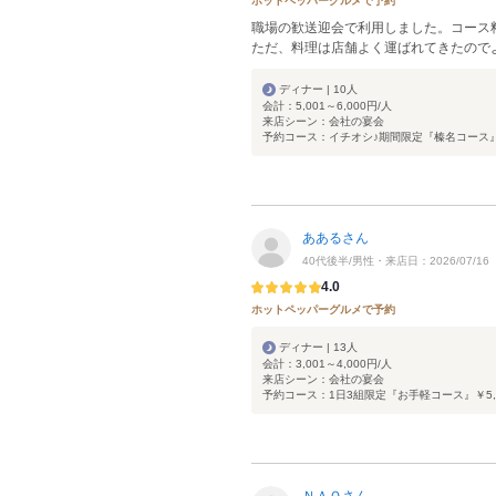
ホットペッパーグルメで予約
職場の歓送迎会で利用しました。コース
ただ、料理は店舗よく運ばれてきたので
ディナー | 10人
会計：5,001～6,000円/人
来店シーン：会社の宴会
予約コース：イチオシ♪期間限定『榛名コース』￥6
ああるさん
40代後半/男性・来店日：2026/07/16
4.0
ホットペッパーグルメで予約
ディナー | 13人
会計：3,001～4,000円/人
来店シーン：会社の宴会
予約コース：1日3組限定『お手軽コース』￥5,0