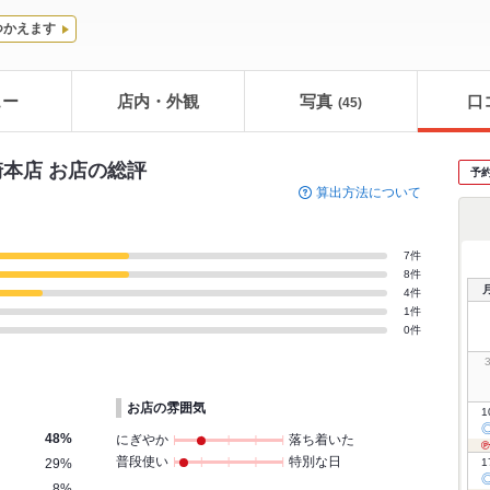
つかえます
ュー
店内・外観
写真
口
(45)
崎本店 お店の総評
予
算出方法について
7件
8件
4件
1件
0件
お店の雰囲気
1
48%
にぎやか
落ち着いた
普段使い
特別な日
29%
1
8%