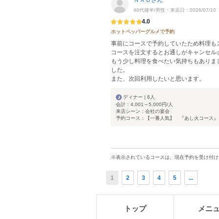
ＮＡＯさん
40代後半/男性・来店日：2026/07/10
4.0
ホットペッパーグルメで予約
事前にコースで予約していたため料理も
コースを注文するとお通しがキャンセル
もう少し料理を食べたい気持ちもありま
した。
また、次回利用したいと思います。
ディナー | 6人
会計：4,001～5,000円/人
来店シーン：会社の宴会
予約コース：【一番人気】 『あし火コース』￥5
※表示されているコースは、現在予約を受け付け
1
2
3
4
5
...
トップ
メニ