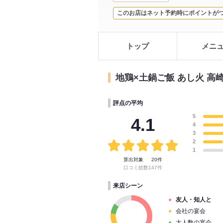
このお店はネット予約時にポイントが
トップ
メニ
地鶏×土鍋ご飯 あし火 高
評点の平均
5
4.1
4
3
2
1
算出対象
20件
口コミ総数
147件
来店シーン
友人・知人と
会社の宴会
大人数の宴会