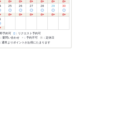
4
25
26
27
28
29
30
◎
◎
◎
◎
◎
◎
◎
1
◎
即予約可
□
：リクエスト予約可
：要問い合わせ
×
：予約不可
休
：定休日
：通常よりポイントがお得にたまります