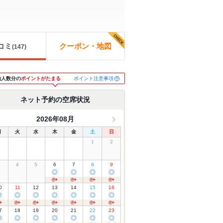
コミ
クーポン・地図
(
147
)
ポイント注意事項
約人数分の
ポイントがたまる
ネット予約の空席状況
2026年08月
月
火
水
木
金
土
日
1
2
3
4
5
6
7
8
9
◎
◎
◎
◎
0
11
12
13
14
15
16
◎
◎
◎
◎
◎
◎
◎
7
18
19
20
21
22
23
◎
◎
◎
◎
◎
◎
◎