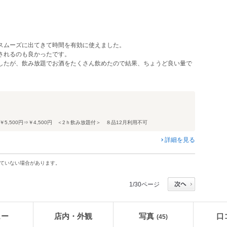
スムーズに出てきて時間を有効に使えました。
されるのも良かったです。
したが、飲み放題でお酒をたくさん飲めたので結果、ちょうど良い量で
,500円⇒￥4,500円 ＜2ｈ飲み放題付＞ ８品12月利用不可
詳細を見る
ていない場合があります。
1/30ページ
ュー
店内・外観
写真
口
(45)