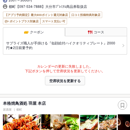
都町【097-534-7888】大分市ﾌﾟﾚﾐｱﾑ商品券取扱店
【アプリ予約限定】最大800ポイント還元対象店
口コミ投稿特典対象店
ポイントプラス対象店
スマート支払い可
クーポン
コース
サプライズ職人が手掛ける『似顔絵付ハイクオリティプレート』2000
円★2日前要予約
カレンダーの更新に失敗しました。
下記ボタンを押して空席状況を更新してください。
空席状況を更新する
本格焼鳥酒処 羽屋 本店
居酒屋
都町