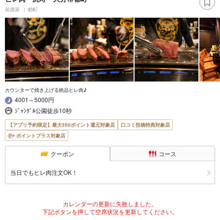
居酒屋
都町
カウンターで焼き上げる絶品ヒレ肉♪
4001～5000円
ｼﾞｬﾝｸﾞﾙ公園徒歩10秒
【アプリ予約限定】最大350ポイント還元対象店
口コミ投稿特典対象店
ポイントプラス対象店
クーポン
コース
当日でもヒレ肉注文OK！
カレンダーの更新に失敗しました。
下記ボタンを押して空席状況を更新してください。