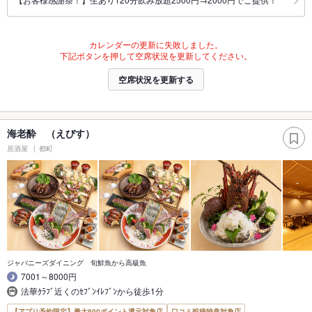
カレンダーの更新に失敗しました。
下記ボタンを押して空席状況を更新してください。
空席状況を更新する
海老酔 （えびす）
居酒屋
都町
ジャパニーズダイニング 旬鮮魚から高級魚
7001～8000円
法華ｸﾗﾌﾞ近くのｾﾌﾞﾝｲﾚﾌﾞﾝから徒歩1分
【アプリ予約限定】最大800ポイント還元対象店
口コミ投稿特典対象店