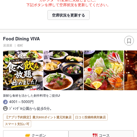
下記ボタンを押して空席状況を更新してください。
空席状況を更新する
Food Dining VIVA
居酒屋
都町
新鮮な食材を活かした創作料理をご提供♪
4001～5000円
ｼﾞｬﾝｸﾞﾙ公園から徒歩5分｡
【アプリ予約限定】最大800ポイント還元対象店
口コミ投稿特典対象店
スマート支払い可
クーポン
コース