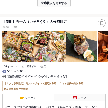
空席状況を更新する
【都町】五十六（いそろくや）大分都町店
居酒屋
都町
『泳ぎカワハギ』と『冠地どり』のお店
5001～6000円
都町法華ｸﾗﾌﾞ･ｾﾌﾞﾝｲﾚﾌﾞﾝ過ぎ次の角左折→右手
【アプリ予約限定】最大800ポイント還元対象店
口コミ投稿特典対象店
適格請求書発行事業者
クーポン
コース
≪コースご利用のお客様≫お一人様コース料金にプラス660円で「カワ