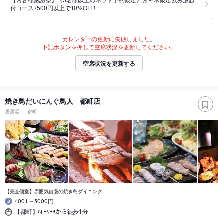
付コース7500円以上で10%OFF!
カレンダーの更新に失敗しました。
下記ボタンを押して空席状況を更新してください。
空席状況を更新する
焼き鳥だいにんぐ鳥人 都町店
居酒屋
都町
【完全個室】雰囲気自慢の焼き鳥ダイニング
4001～5000円
【都町】ﾊﾛｰﾜｰｸから徒歩1分