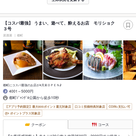
【コスパ最強】 うまい、遊べて、酔えるお店 モリショク
３号
居酒屋
都町
都町にコスパ最強のお店が4月末ＯＰＥＮ♪
4001～5000円
都町ｼﾞｬﾝｸﾞﾙ公園から徒歩10秒
【アプリ予約限定】最大800ポイント還元対象店
口コミ投稿特典対象店
COIN+支払い可
ポイントプラス対象店
クーポン
コース
【お客様感謝祭！】生あり120分飲み放題2500円→2000円でご提供！