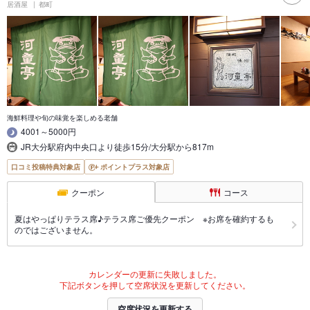
居酒屋
都町
海鮮料理や旬の味覚を楽しめる老舗
4001～5000円
JR大分駅府内中央口より徒歩15分/大分駅から817m
口コミ投稿特典対象店
ポイントプラス対象店
クーポン
コース
夏はやっぱりテラス席♪テラス席ご優先クーポン ※お席を確約するも
のではございません。
カレンダーの更新に失敗しました。
下記ボタンを押して空席状況を更新してください。
空席状況を更新する