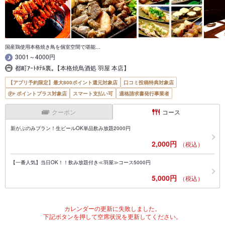
国産鶏使用本格焼き鳥を個室空間で堪能…
3001～4000円
都町ｱｰﾄﾎﾃﾙ裏｡【本格焼鳥酒処 羽屋 本店】
【アプリ予約限定】最大800ポイント還元対象店
口コミ投稿特典対象店
ポイントプラス対象店
スマート支払い可
適格請求書発行事業者
クーポン
コース
新がぶのみプラン！生ビールOK単品飲み放題2000円
2,000円
（税込）
【一番人気】当日OK！！飲み放題付き≪羽屋≫コース5000円
5,000円
（税込）
カレンダーの更新に失敗しました。
下記ボタンを押して空席状況を更新してください。