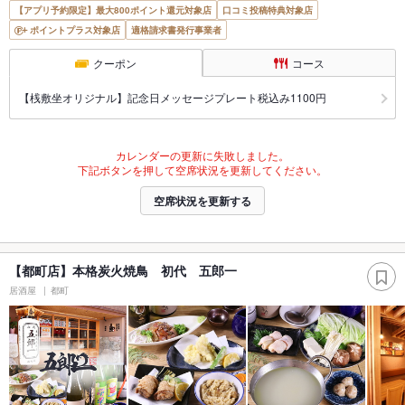
【アプリ予約限定】最大800ポイント還元対象店
口コミ投稿特典対象店
ポイントプラス対象店
適格請求書発行事業者
クーポン
コース
【桟敷坐オリジナル】記念日メッセージプレート税込み1100円
カレンダーの更新に失敗しました。
下記ボタンを押して空席状況を更新してください。
空席状況を更新する
【都町店】本格炭火焼鳥 初代 五郎一
居酒屋
都町