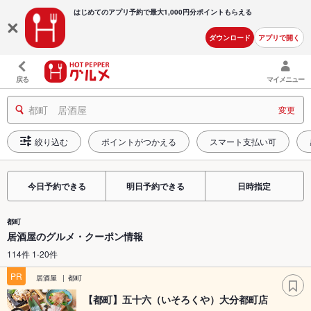
はじめてのアプリ予約で最大
1,000円分ポイントもらえる
ダウンロード
アプリで開く
戻る
マイメニュー
都町 居酒屋
変更
絞り込む
ポイントがつかえる
スマート支払い可
今日予約できる
明日予約できる
日時指定
都町
居酒屋のグルメ・クーポン情報
114件 1-20件
PR
居酒屋
都町
【都町】五十六（いそろくや）大分都町店