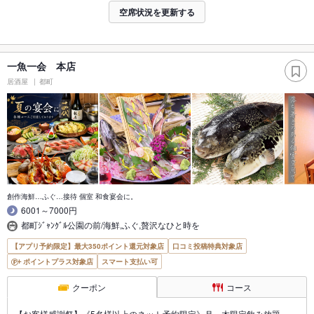
空席状況を更新する
一魚一会 本店
居酒屋
都町
創作海鮮…ふぐ…接待 個室 和食宴会に。
6001～7000円
都町ｼﾞｬﾝｸﾞﾙ公園の前/海鮮,ふぐ,贅沢なひと時を
【アプリ予約限定】最大350ポイント還元対象店
口コミ投稿特典対象店
ポイントプラス対象店
スマート支払い可
クーポン
コース
【お客様感謝祭】《5名様以上のネット予約限定》月～木限定飲み放題