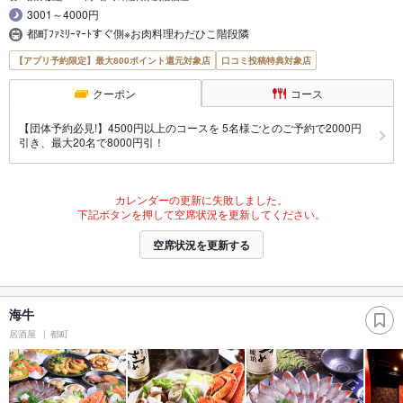
3001～4000円
都町ﾌｧﾐﾘｰﾏｰﾄすぐ側※お肉料理わだひこ階段隣
【アプリ予約限定】最大800ポイント還元対象店
口コミ投稿特典対象店
クーポン
コース
【団体予約必見!】4500円以上のコースを 5名様ごとのご予約で2000円
引き、最大20名で8000円引！
カレンダーの更新に失敗しました。
下記ボタンを押して空席状況を更新してください。
空席状況を更新する
海牛
居酒屋
都町