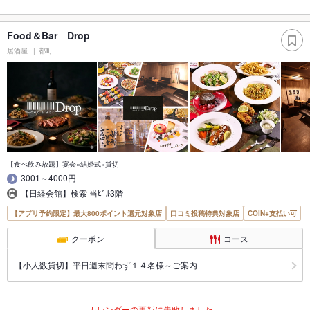
Food＆Bar Drop
居酒屋
都町
【食べ飲み放題】宴会×結婚式×貸切
3001～4000円
【日経会館】検索 当ﾋﾞﾙ3階
【アプリ予約限定】最大800ポイント還元対象店
口コミ投稿特典対象店
COIN+支払い可
クーポン
コース
【小人数貸切】平日週末問わず１４名様～ご案内
カレンダーの更新に失敗しました。