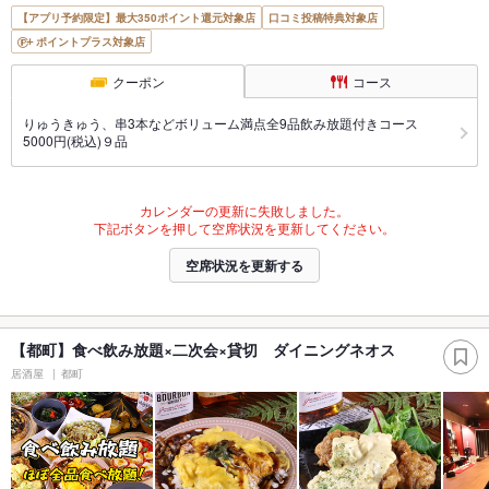
【アプリ予約限定】最大350ポイント還元対象店
口コミ投稿特典対象店
ポイントプラス対象店
クーポン
コース
りゅうきゅう、串3本などボリューム満点全9品飲み放題付きコース
5000円(税込)９品
カレンダーの更新に失敗しました。
下記ボタンを押して空席状況を更新してください。
空席状況を更新する
【都町】食べ飲み放題×二次会×貸切 ダイニングネオス
居酒屋
都町