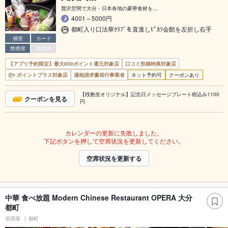
贅沢空間で大分・日本各地の豪華食材を…
4001～5000円
都町入り口法華ｸﾗﾌﾞを直進しﾋﾟｶｿ会館を左折し右手
個室
カード
禁煙席
喫煙席
【アプリ予約限定】最大800ポイント還元対象店
口コミ投稿特典対象店
ポイントプラス対象店
適格請求書発行事業者
ネット予約可
クーポンあり
【桟敷坐オリジナル】記念日メッセージプレート税込み1100
クーポンを見る
円
カレンダーの更新に失敗しました。
下記ボタンを押して空席状況を更新してください。
空席状況を更新する
中華 食べ放題 Modern Chinese Restaurant OPERA 大分
都町
居酒屋
都町