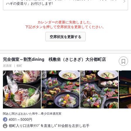
ハギの姿造り」お付けします!
カレンダーの更新に失敗しました。
下記ボタンを押して空席状況を更新してください。
空席状況を更新する
完全個室～割烹dining 桟敷坐（さじきざ）大分都町店
居酒屋
都町
関あじ関さばおおいた和牛…希少日本酒充実
4001～5000円
都町入り口法華ｸﾗﾌﾞを直進しﾋﾟｶｿ会館を左折し右手