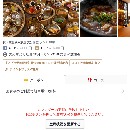
食べ放題飲み放題 大分個室 ランチ 中華
4001～5000円
1001～1500円
大分駅より徒歩10分!ﾗﾝﾁ/ﾃﾞｨﾅｰ共に食べ放題有
【アプリ予約限定】最大800ポイント還元対象店
口コミ投稿特典対象店
ポイントプラス対象店
クーポン
コース
お食事のご利用で駐車場2H無料
カレンダーの更新に失敗しました。
下記ボタンを押して空席状況を更新してください。
空席状況を更新する