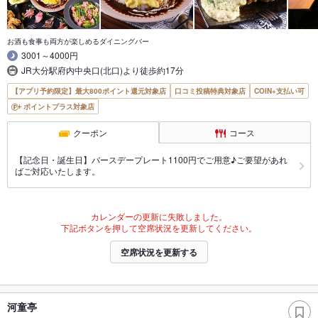
お酒も食事も両方が楽しめるダイニングバー
3001～4000円
JR大分駅府内中央口(北口)より徒歩約17分
【アプリ予約限定】最大800ポイント還元対象店
口コミ投稿特典対象店
COIN+支払い可
ポイントプラス対象店
クーポン
コース
【記念日・誕生日】バースデープレート1100円でご用意♪ご要望があれ
ばご対応いたします。
カレンダーの更新に失敗しました。
下記ボタンを押して空席状況を更新してください。
空席状況を更新する
河童亭