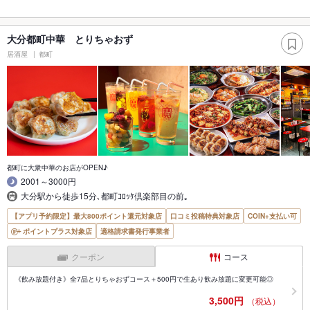
大分都町中華 とりちゃおず
居酒屋
都町
都町に大衆中華のお店がOPEN♪
2001～3000円
大分駅から徒歩15分､都町ｺﾛｯｹ倶楽部目の前｡
【アプリ予約限定】最大800ポイント還元対象店
口コミ投稿特典対象店
COIN+支払い可
ポイントプラス対象店
適格請求書発行事業者
クーポン
コース
《飲み放題付き》全7品とりちゃおずコース＋500円で生あり飲み放題に変更可能◎
3,500円
（税込）