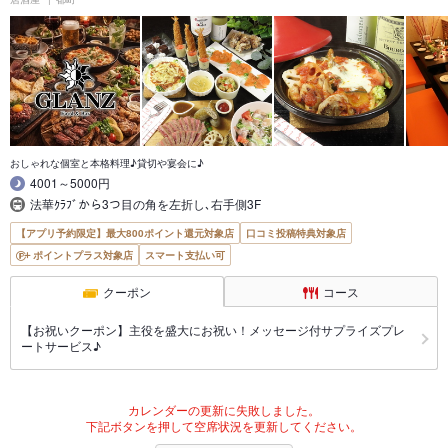
おしゃれな個室と本格料理♪貸切や宴会に♪
4001～5000円
法華ｸﾗﾌﾞから3つ目の角を左折し､右手側3F
【アプリ予約限定】最大800ポイント還元対象店
口コミ投稿特典対象店
ポイントプラス対象店
スマート支払い可
クーポン
コース
【お祝いクーポン】主役を盛大にお祝い！メッセージ付サプライズプレ
ートサービス♪
カレンダーの更新に失敗しました。
下記ボタンを押して空席状況を更新してください。