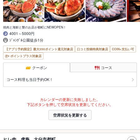
焼肉と海鮮と蟹のお店が都町にNEWOPEN！
4001～5000円
ｼﾞｬﾝｸﾞﾙ公園徒歩1分
【アプリ予約限定】最大350ポイント還元対象店
口コミ投稿特典対象店
COIN+支払い可
ポイントプラス対象店
クーポン
コース
コース料理も当日予約OK！
カレンダーの更新に失敗しました。
下記ボタンを押して空席状況を更新してください。
空席状況を更新する
ヒレ肉 虎寿 大分市都町