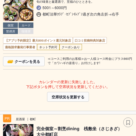
旬の味覚と厳選酒で、至福のひとときを。
5001～6000円
都町法華ｸﾗﾌﾞ･ｾﾌﾞﾝｲﾚﾌﾞﾝ過ぎ次の角左折→右手
個室
カード
禁煙席
喫煙席
【アプリ予約限定】最大800ポイント還元対象店
口コミ投稿特典対象店
適格請求書発行事業者
ネット予約可
クーポンあり
≪コースご利用のお客様≫お一人様コース料金にプラス660円
クーポンを見る
で「カワハギの姿造り」お付けします!
カレンダーの更新に失敗しました。
下記ボタンを押して空席状況を更新してください。
空席状況を更新する
PR
居酒屋
都町
完全個室～割烹dining 桟敷坐（さじきざ）
大分都町店