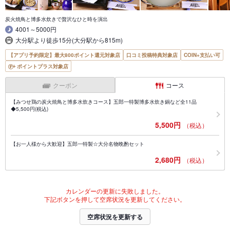
炭火焼鳥と博多水炊きで贅沢なひと時を演出
4001～5000円
大分駅より徒歩15分(大分駅から815m)
【アプリ予約限定】最大800ポイント還元対象店
口コミ投稿特典対象店
COIN+支払い可
ポイントプラス対象店
クーポン
コース
【みつせ鶏の炭火焼鳥と博多水炊きコース】五郎一特製博多水炊き鍋など全11品
◆5,500円(税込)
5,500円
（税込）
【お一人様から大歓迎】五郎一特製☆大分名物晩酌セット
2,680円
（税込）
カレンダーの更新に失敗しました。
下記ボタンを押して空席状況を更新してください。
空席状況を更新する