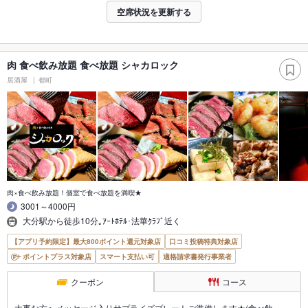
空席状況を更新する
肉 食べ飲み放題 食べ放題 シャカロック
居酒屋
都町
肉×食べ飲み放題！個室で食べ放題を満喫★
3001～4000円
大分駅から徒歩10分｡ｱｰﾄﾎﾃﾙ･法華ｸﾗﾌﾞ近く
【アプリ予約限定】最大800ポイント還元対象店
口コミ投稿特典対象店
ポイントプラス対象店
スマート支払い可
適格請求書発行事業者
クーポン
コース
大事な方へメッセージ入りサプライズプレートご準備します★(食べ飲