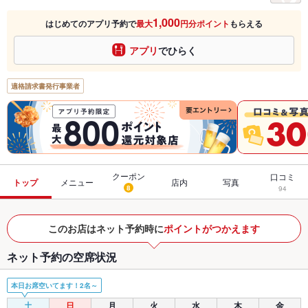
1,000
はじめてのアプリ予約で
最大
円分ポイント
もらえる
アプリ
でひらく
適格請求書発行事業者
クーポン
口コミ
トップ
メニュー
店内
写真
8
94
このお店はネット予約時に
ポイントがつかえます
ネット予約の空席状況
本日お席空いてます！2名～
土
日
月
火
水
木
金