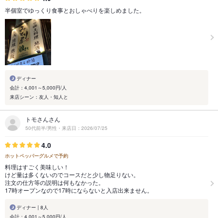
半個室でゆっくり食事とおしゃべりを楽しめました。
ディナー
会計：4,001～5,000円/人
来店シーン：友人・知人と
トモさんさん
50代前半/男性・来店日：2026/07/25
4.0
ホットペッパーグルメで予約
料理はすごく美味しい！
けど量は多くないのでコースだと少し物足りない。
注文の仕方等の説明は何もなかった。
17時オープンなので17時にならないと入店出来ません。
ディナー | 8人
会計：4,001～5,000円/人