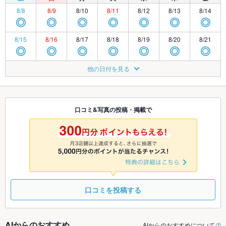
8/8
8/9
8/10
8/11
8/12
8/13
8/14
◎
◎
◎
◎
◎
◎
◎
8/15
8/16
8/17
8/18
8/19
8/20
8/21
◎
◎
◎
◎
◎
◎
◎
8/22
8/23
8/24
8/25
8/26
8/27
8/28
他の日付を見る
◎
◎
◎
◎
◎
◎
◎
8/29
8/30
8/31
9/1
9/2
9/3
9/4
◎
◎
◎
◎
◎
◎
◎
口コミ&写真の投稿・掲載で
9/5
9/6
9/7
9/8
9/9
9/10
9/11
◎
◎
◎
◎
◎
◎
◎
口コミを投稿する
AIからのおすすめ
AIからのおすすめについて