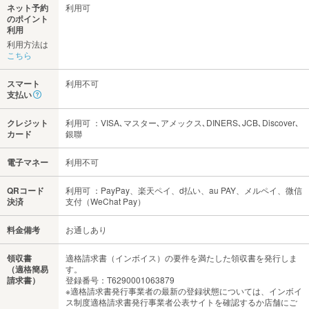
ネット予約
利用可
のポイント
利用
利用方法は
こちら
スマート
利用不可
支払い
クレジット
利用可 ：VISA､マスター､アメックス､DINERS､JCB､Discover､
カード
銀聯
電子マネー
利用不可
QRコード
利用可 ：PayPay、楽天ペイ、d払い、au PAY、メルペイ、微信
決済
支付（WeChat Pay）
料金備考
お通しあり
領収書
適格請求書（インボイス）の要件を満たした領収書を発行しま
（適格簡易
す。
請求書）
登録番号：T6290001063879
※適格請求書発行事業者の最新の登録状態については、インボイ
ス制度適格請求書発行事業者公表サイトを確認するか店舗にご