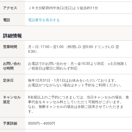
アクセス
ＪＲ大分駅府内中央口(北口)より徒歩約11分
電話
電話番号を表示する
詳細情報
営業時間
月～日: 17:00～翌1:00 （料理L.O. 翌0:00 ドリンクL.O. 翌
0:30）
お問い合わ
お電話でのお問い合わせ：月～金10:30より対応 ※土日祝除く
せ時間
／祝前日は曜日に関わらず対応
定休日
毎年12月31日・1月1日はお休みをいただいております。
お電話がつながらない場合はネット予約をご利用ください。
キャンセル
8名様以上のご予約につきましては、当日キャンセルの場合、食
規定
事代金をキャンセル料としていただく可能性がございます。
なお、無断キャンセルの場合は全額ご請求させていただきま
す。
予算詳細
3500円～4000円