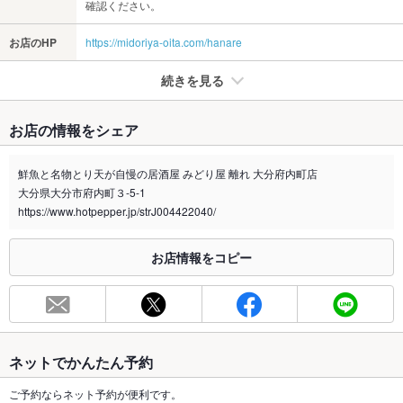
確認ください。
お店のHP
https://midoriya-oita.com/hanare
続きを見る
たばこ
お店の情報をシェア
禁煙・喫煙
全席禁煙
快適にお食事を楽しんで頂くために、全席禁煙とさせて頂きま
鮮魚と名物とり天が自慢の居酒屋 みどり屋 離れ 大分府内町店
す。
大分県大分市府内町３-5-1
喫煙専用室
https://www.hotpepper.jp/strJ004422040/
なし
※2020年4月1日～受動喫煙対策に関する法律が施行されています。正しい情報はお店へお問い
お店情報をコピー
合わせください。
お席
総席数
120席
最大宴会収
32人(※宴会人数についてはお気軽にご相談ください。)
ネットでかんたん予約
容人数
ご予約ならネット予約が便利です。