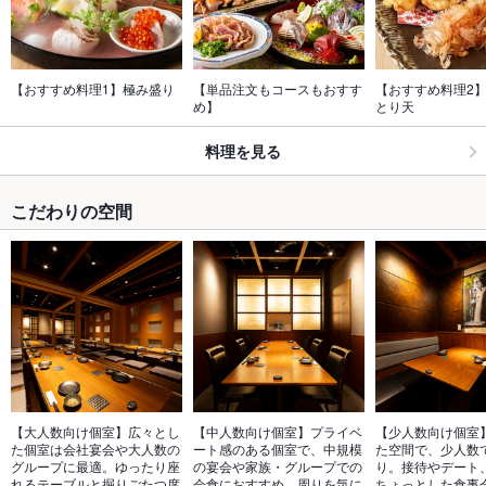
【おすすめ料理1】極み盛り
【単品注文もコースもおすす
【おすすめ料理2】
め】
とり天
料理を見る
こだわりの空間
【大人数向け個室】広々とし
【中人数向け個室】プライベ
【少人数向け個室
た個室は会社宴会や大人数の
ート感のある個室で、中規模
た空間で、少人数
グループに最適。ゆったり座
の宴会や家族・グループでの
り。接待やデート
れるテーブルと掘りごたつ席
会食におすすめ。周りを気に
ちょっとした食事