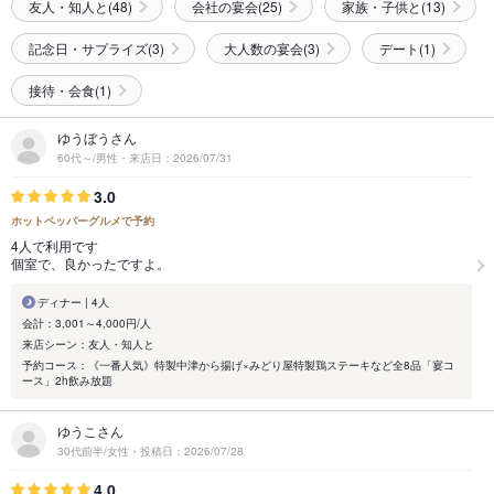
友人・知人と(48)
会社の宴会(25)
家族・子供と(13)
記念日・サプライズ(3)
大人数の宴会(3)
デート(1)
接待・会食(1)
ゆうぼうさん
60代～/男性・来店日：2026/07/31
3.0
ホットペッパーグルメで予約
4人で利用です
個室で、良かったですよ。
ディナー | 4人
会計：3,001～4,000円/人
来店シーン：友人・知人と
予約コース：《一番人気》特製中津から揚げ×みどり屋特製鶏ステーキなど全8品「宴コ
ース」2h飲み放題
ゆうこさん
30代前半/女性・投稿日：2026/07/28
4.0