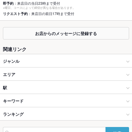
個室
あり
即予約
：来店日の当日23時まで受付
※曜日、コースによって締切が異なる場合があります。
座敷
リクエスト予約
：来店日の前日17時まで受付
なし
掘りごたつ
あり
お店からのメッセージに登録する
カウンター
なし
関連リンク
ソファー
なし
ジャンル
テラス席
なし
居酒屋
貸切
エリア
貸切不可
設備
創作
府内町・大手町・金池
駅
Wi-Fi
あり
海鮮
府内町・大手町・金池 × 居酒屋
大分駅
キーワード
バリアフリ
なし ：可能な範囲でお手伝いいたします。お気軽にご相談くだ
ー
さい。
大分市 × 居酒屋
府内町・大手町・金池 × 創作
古国府駅
ランキング
からあげ
しゃぶしゃぶ
うどん
天ぷら
焼きそば
チャンポン
つくね
駐車場
なし ：近隣のコインパーキングをご利用ください。
鶏皮
もつ鍋
ステーキ
炭火焼
パフェ
和牛ステーキ
しいたけ天ぷら
大分市 × 創作
府内町・大手町・金池 × 海鮮
大分のグルメランキング