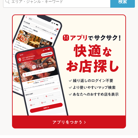
検索
その他設備
－
大分市 × 海鮮
大分
大分の居酒屋ランキング
その他
大分駅 × 居酒屋
大分 × 居酒屋
大分市のグルメランキング
飲み放題
あり ：飲み放題コースをご確認ください。
大分駅 × 創作
大分 × 創作
大分市の居酒屋ランキング
食べ放題
なし
大分駅 × 海鮮
大分 × 海鮮
府内町・大手町・金池のグルメランキング
お酒
カクテル充実、焼酎充実
府内町・大手町・金池の居酒屋ランキング
お子様連れ
お子様連れOK
ウェディン
結婚式二次会・各種パーティーなど詳しくはお問い合わせくだ
グパーティ
さい！
ー二次会
お祝い・サ
可
プライズ対
応
備考
－