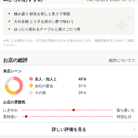
極み盛り 鮮魚を刺しと炙りで堪能
大分名物 とり天を節ポン酢で味わう
ゆったり座れるテーブルと掘りごたつ席
※AIによる要約のため、不正確な情報が含まれる場合があります。掲載情報全文と併せてご確認
ください。
お店の総評
総評について
来店シーン
友人・知人と
45％
会社の宴会
31％
その他
24％
お店の雰囲気
にぎやか
落ち着いた
普段使い
特別な日
詳しい評価を見る