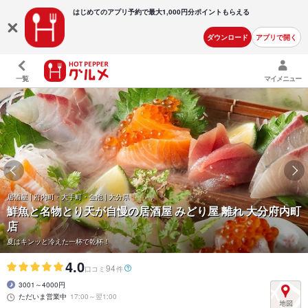
はじめてのアプリ予約で最大
1,000円分ポイントもらえる
ダウンロード
アプリで開く
一覧
マイメニュー
居酒屋 | 府内町・大手町・金池 | 大分県
鮮魚と名物とり天が自慢の居酒屋 みどり屋 離れ 大分府内町
店
夏はキンッと冷えた一杯で乾杯！
4.0
94
口コミ
件
3001～4000円
ただいま営業中
17:00～翌1:00