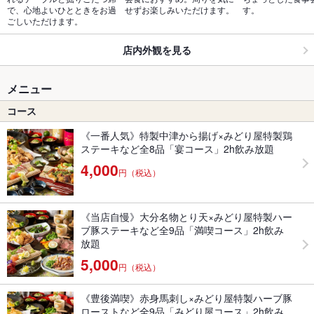
で、心地よいひとときをお過
せずお楽しみいただけます。
す。
ごしいただけます。
店内外観を見る
メニュー
コース
《一番人気》特製中津から揚げ×みどり屋特製鶏
ステーキなど全8品「宴コース」2h飲み放題
4,000
円（税込）
《当店自慢》大分名物とり天×みどり屋特製ハー
ブ豚ステーキなど全9品「満喫コース」2h飲み
放題
5,000
円（税込）
《豊後満喫》赤身馬刺し×みどり屋特製ハーブ豚
ローストなど全9品「みどり屋コース」2h飲み