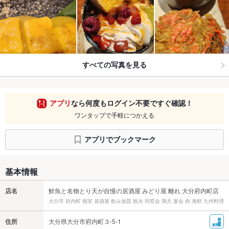
すべての写真を見る
アプリ
なら何度もログイン不要ですぐ確認！
ワンタップで手軽につかえる
アプリでブックマーク
基本情報
店名
鮮魚と名物とり天が自慢の居酒屋 みどり屋 離れ 大分府内町店
大分市 府内町 個室 居酒屋 飲み放題 観光 同窓会 鶏天 宴会 肉 海鮮 九州料理
住所
大分県大分市府内町３-5-1