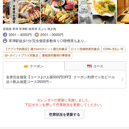
居酒屋 草津 草津駅 南草津 天ぷら 焼き鳥
3001～4000円
2001～3000円
草津駅徒歩1分/完全個室多数有り◎喫煙席もあり…
【アプリ予約限定】最大800ポイント還元対象店
口コミ投稿特典対象店
COIN+支払い可
ポイントプラス対象店
適格請求書発行事業者
クーポン
コース
全席完全個室【コースお1人様500円OFF】 クーポン利用で☆生ビール
込☆飲み放題コース3500円～
カレンダーの更新に失敗しました。
下記ボタンを押して空席状況を更新してください。
空席状況を更新する