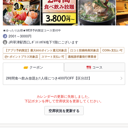
★ゆったりお得★WEB予約限定コース受付中
2001～3000円
JR草津駅西口｡ﾎﾞｽﾄﾝﾎﾃﾙ地下1階にございます
【アプリ予約限定】最大800ポイント還元対象店
口コミ投稿特典対象店
COIN+支払い可
ポイントプラス対象店
スマート支払い可
適格請求書発行事業者
クーポン
コース
2時間食べ飲み放題お1人様につき400円OFF【区分22】
カレンダーの更新に失敗しました。
下記ボタンを押して空席状況を更新してください。
空席状況を更新する