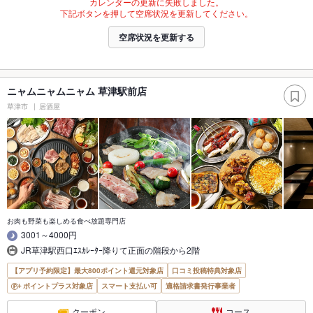
カレンダーの更新に失敗しました。
下記ボタンを押して空席状況を更新してください。
空席状況を更新する
ニャムニャムニャム 草津駅前店
草津市
居酒屋
お肉も野菜も楽しめる食べ放題専門店
3001～4000円
JR草津駅西口ｴｽｶﾚｰﾀｰ降りて正面の階段から2階
【アプリ予約限定】最大800ポイント還元対象店
口コミ投稿特典対象店
ポイントプラス対象店
スマート支払い可
適格請求書発行事業者
クーポン
コース