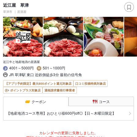
近江屋 草津
草津市
居酒屋
近江牛と地産地消の居酒屋
4001～5000円
501～1000円
JR 草津駅 東口 近鉄側徒歩3分 最初の信号角
【アプリ予約限定】最大800ポイント還元対象店
口コミ投稿特典対象店
ポイントプラス対象店
適格請求書発行事業者
クーポン
コース
【地産地消コース専用】おひとり様600円off◎【日～木曜日限定】
カレンダーの更新に失敗しました。