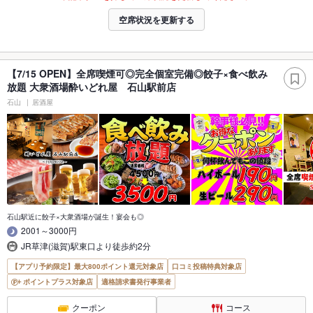
空席状況を更新する
【7/15 OPEN】全席喫煙可◎完全個室完備◎餃子×食べ飲み
放題 大衆酒場酔いどれ屋 石山駅前店
石山
居酒屋
石山駅近に餃子×大衆酒場が誕生！宴会も◎
2001～3000円
JR草津(滋賀)駅東口より徒歩約2分
【アプリ予約限定】最大800ポイント還元対象店
口コミ投稿特典対象店
ポイントプラス対象店
適格請求書発行事業者
クーポン
コース