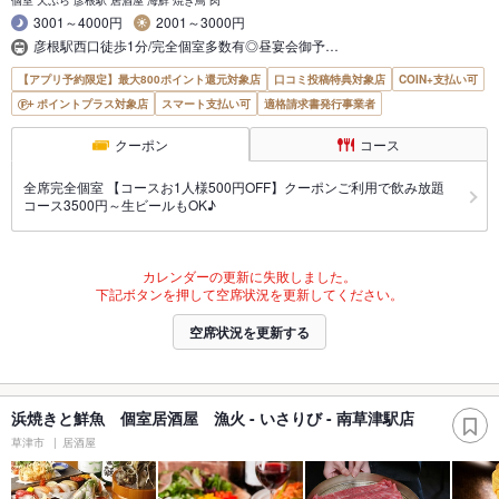
個室 天ぷら 彦根駅 居酒屋 海鮮 焼き鳥 肉
3001～4000円
2001～3000円
彦根駅西口徒歩1分/完全個室多数有◎昼宴会御予…
【アプリ予約限定】最大800ポイント還元対象店
口コミ投稿特典対象店
COIN+支払い可
ポイントプラス対象店
スマート支払い可
適格請求書発行事業者
クーポン
コース
全席完全個室 【コースお1人様500円OFF】クーポンご利用で飲み放題
コース3500円～生ビールもOK♪
カレンダーの更新に失敗しました。
下記ボタンを押して空席状況を更新してください。
空席状況を更新する
浜焼きと鮮魚 個室居酒屋 漁火 - いさりび - 南草津駅店
草津市
居酒屋