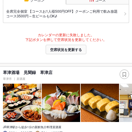
全席完全個室 【コースお1人様500円OFF】クーポンご利用で飲み放題
コース3500円～生ビールもOK♪
カレンダーの更新に失敗しました。
下記ボタンを押して空席状況を更新してください。
空席状況を更新する
草津酒場 見聞録 草津店
草津市
居酒屋
JR草津駅から徒歩1分の新鮮魚介料理居酒屋