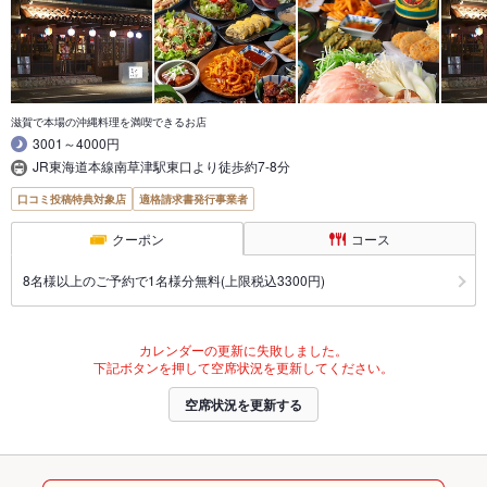
滋賀で本場の沖縄料理を満喫できるお店
3001～4000円
JR東海道本線南草津駅東口より徒歩約7-8分
口コミ投稿特典対象店
適格請求書発行事業者
クーポン
コース
8名様以上のご予約で1名様分無料(上限税込3300円)
カレンダーの更新に失敗しました。
下記ボタンを押して空席状況を更新してください。
空席状況を更新する