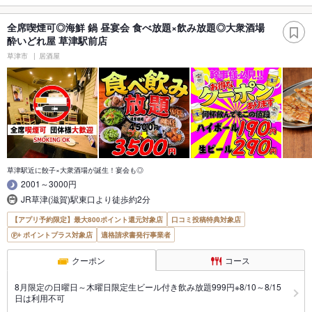
全席喫煙可◎海鮮 鍋 昼宴会 食べ放題×飲み放題◎大衆酒場
酔いどれ屋 草津駅前店
草津市
居酒屋
草津駅近に餃子×大衆酒場が誕生！宴会も◎
2001～3000円
JR草津(滋賀)駅東口より徒歩約2分
【アプリ予約限定】最大800ポイント還元対象店
口コミ投稿特典対象店
ポイントプラス対象店
適格請求書発行事業者
クーポン
コース
8月限定の日曜日～木曜日限定生ビール付き飲み放題999円※8/10～8/15
日は利用不可