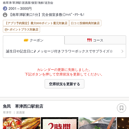
南草津/草津駅/居酒屋/個室/海鮮/送別会
2001～3000円
【南草津駅東口1分】完全個室多数◎ﾊｯﾋﾟｰｱﾜｰも!
【アプリ予約限定】最大800ポイント還元対象店
口コミ投稿特典対象店
ポイントプラス対象店
クーポン
コース
誕生日や記念日に♪ メッセージ付きフラワーボックスでサプライズ☆
カレンダーの更新に失敗しました。
下記ボタンを押して空席状況を更新してください。
空席状況を更新する
魚民 草津西口駅前店
草津市
居酒屋