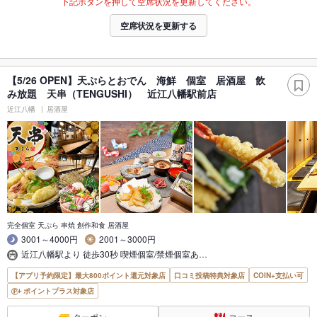
下記ボタンを押して空席状況を更新してください。
空席状況を更新する
【5/26 OPEN】天ぷらとおでん 海鮮 個室 居酒屋 飲
み放題 天串（TENGUSHI） 近江八幡駅前店
近江八幡
居酒屋
完全個室 天ぷら 串焼 創作和食 居酒屋
3001～4000円
2001～3000円
近江八幡駅より 徒歩30秒 喫煙個室/禁煙個室あ…
【アプリ予約限定】最大800ポイント還元対象店
口コミ投稿特典対象店
COIN+支払い可
ポイントプラス対象店
クーポン
コース