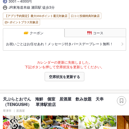
3001～4000円
JR東海道本線 瀬田駅 徒歩3分
【アプリ予約限定】最大350ポイント還元対象店
口コミ投稿特典対象店
ポイントプラス対象店
クーポン
コース
お祝いごとはお任せあれ！メッセージ付きバースデープレート無料！
カレンダーの更新に失敗しました。
下記ボタンを押して空席状況を更新してください。
空席状況を更新する
天ぷらとおでん 海鮮 個室 居酒屋 飲み放題 天串
（TENGUSHI） 草津駅前店
草津市
居酒屋