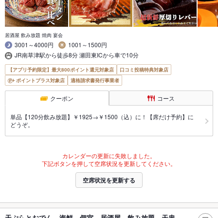
居酒屋 飲み放題 焼肉 宴会
3001～4000円
1001～1500円
JR南草津駅から徒歩8分 瀬田東ICから車で10分
【アプリ予約限定】最大800ポイント還元対象店
口コミ投稿特典対象店
ポイントプラス対象店
適格請求書発行事業者
クーポン
コース
単品【120分飲み放題】￥1925→￥1500（込）に！【席だけ予約】に
どうぞ。
カレンダーの更新に失敗しました。
下記ボタンを押して空席状況を更新してください。
空席状況を更新する
天ぷらとおでん 海鮮 個室 居酒屋 飲み放題 天串