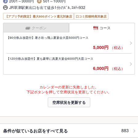
2001～3000円
501～1000円
JR草津駅東出口を出て徒歩1分のﾋﾞﾙ､ｴﾙﾃｨ932
【アプリ予約限定】最大800ポイント還元対象店
口コミ投稿特典対象店
クーポン
コース
【90分飲み放題付】暑さ吹っ飛ぶ夏宴会大皿5000円コース
5,000円
（税込）
【120分飲み放題付】夏も豪華に真夏大宴会6000円大皿コース
6,000円
（税込）
カレンダーの更新に失敗しました。
下記ボタンを押して空席状況を更新してください。
空席状況を更新する
883
条件が似ているお店をすべて見る