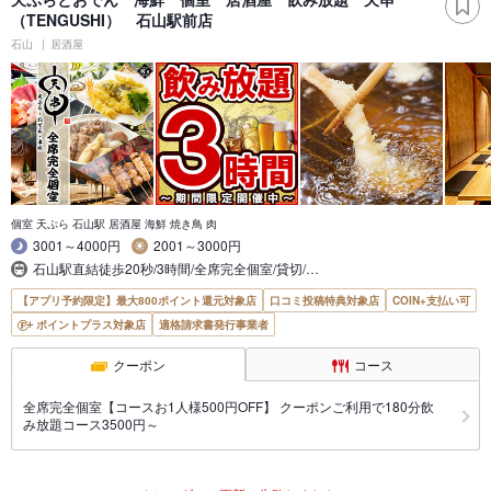
（TENGUSHI） 石山駅前店
石山
居酒屋
個室 天ぷら 石山駅 居酒屋 海鮮 焼き鳥 肉
3001～4000円
2001～3000円
石山駅直結徒歩20秒/3時間/全席完全個室/貸切/…
【アプリ予約限定】最大800ポイント還元対象店
口コミ投稿特典対象店
COIN+支払い可
ポイントプラス対象店
適格請求書発行事業者
クーポン
コース
全席完全個室【コースお1人様500円OFF】 クーポンご利用で180分飲
み放題コース3500円～