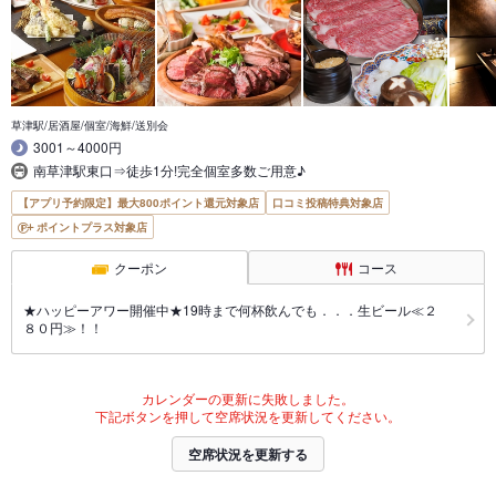
草津駅/居酒屋/個室/海鮮/送別会
3001～4000円
南草津駅東口⇒徒歩1分!完全個室多数ご用意♪
【アプリ予約限定】最大800ポイント還元対象店
口コミ投稿特典対象店
ポイントプラス対象店
クーポン
コース
★ハッピーアワー開催中★19時まで何杯飲んでも．．．生ビール≪２
８０円≫！！
カレンダーの更新に失敗しました。
下記ボタンを押して空席状況を更新してください。
空席状況を更新する