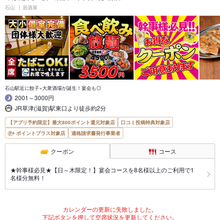
石山
居酒屋
石山駅近に餃子×大衆酒場が誕生！宴会も◎
2001～3000円
JR草津(滋賀)駅東口より徒歩約2分
【アプリ予約限定】最大800ポイント還元対象店
口コミ投稿特典対象店
ポイントプラス対象店
適格請求書発行事業者
クーポン
コース
★幹事様必見★【日～木限定！】宴会コースを8名様以上のご利用で1
名様分無料！
カレンダーの更新に失敗しました。
下記ボタンを押して空席状況を更新してください。