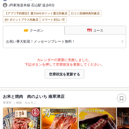
JR東海道本線 石山駅 徒歩6分
【アプリ予約限定】最大800ポイント還元対象店
口コミ投稿特典対象店
ポイントプラス対象店
スマート支払い可
クーポン
コース
お祝い事大歓迎！メッセージプレート無料！
カレンダーの更新に失敗しました。
下記ボタンを押して空席状況を更新してください。
空席状況を更新する
お米と焼肉 肉のよいち 南草津店
草津市
焼肉・ホルモン