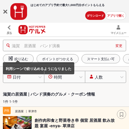
はじめてのアプリ予約で最大
1,000円分ポイントもらえる
ダウンロード
アプリで開く
戻る
マイメニュー
滋賀 居酒屋 バンド演奏
変更
絞り込む
ポイントがつかえる
スマート支払い可
日付
時間
人数
滋賀の居酒屋 | バンド演奏のグルメ・クーポン情報
1件 1-1件
PR
居酒屋
草津市
創作肉和食と野菜巻き串 個室 居酒屋 飲み放
題 宴屋 -enya- 草津店