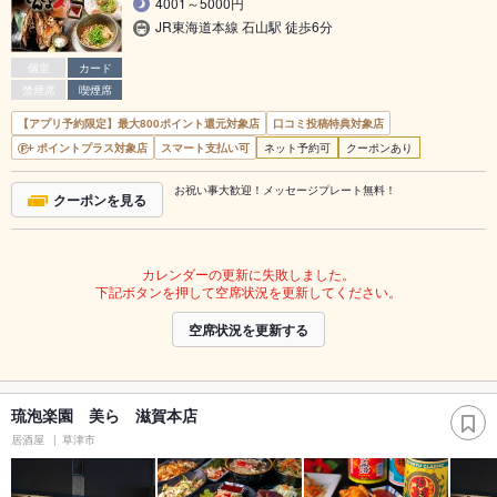
4001～5000円
JR東海道本線 石山駅 徒歩6分
個室
カード
禁煙席
喫煙席
【アプリ予約限定】最大800ポイント還元対象店
口コミ投稿特典対象店
ポイントプラス対象店
スマート支払い可
ネット予約可
クーポンあり
お祝い事大歓迎！メッセージプレート無料！
クーポンを見る
カレンダーの更新に失敗しました。
下記ボタンを押して空席状況を更新してください。
空席状況を更新する
琉泡楽園 美ら 滋賀本店
居酒屋
草津市