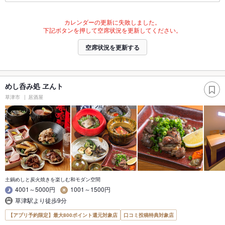
カレンダーの更新に失敗しました。
下記ボタンを押して空席状況を更新してください。
空席状況を更新する
めし呑み処 ヱんト
草津市
居酒屋
土鍋めしと炭火焼きを楽しむ和モダン空間
4001～5000円
1001～1500円
草津駅より徒歩9分
【アプリ予約限定】最大800ポイント還元対象店
口コミ投稿特典対象店