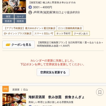
【個室完備】極上肉と野菜巻き串がおすすめ
3001～4000円
JR草津(滋賀)駅東出口より徒歩約3分
個室
カード
禁煙席
喫煙席
【アプリ予約限定】最大800ポイント還元対象店
口コミ投稿特典対象店
ポイントプラス対象店
スマート支払い可
ネット予約可
クーポンあり
【期間限定◎無制限プラン】当日利用可能！選べるおつまみ＋
クーポンを見る
時間無制限飲み放題⇒1,500円
カレンダーの更新に失敗しました。
下記ボタンを押して空席状況を更新してください。
空席状況を更新する
PR
居酒屋
石山
海鮮居酒屋 飲み放題 創食きんぎょ
美味しい料理とお酒が楽しめる雰囲気自慢