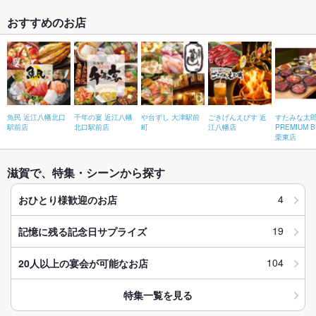
おすすめのお店
魚民 近江八幡北口
千年の宴 近江八幡
や台ずし 大津駅前
ごきげんえびす 近
すたみな太
駅前店
北口駅前店
町
江八幡店
PREMIUM B
栗東店
滋賀で、特集・シーンから探す
4
おひとり様歓迎のお店
19
記憶に残る記念日サプライズ
104
20人以上の宴会が可能なお店
特集一覧を見る