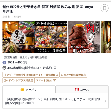
創作肉和食と野菜巻き串 個室 居酒屋 飲み放題 宴屋 -enya-
草津店
草津市
居酒屋
【個室居酒屋】極上肉と海鮮料理を堪能
3001～4000円
JR草津(滋賀)駅東出口より徒歩約3分
【アプリ予約限定】最大800ポイント還元対象店
口コミ投稿特典対象店
ポイントプラス対象店
スマート支払い可
クーポン
コース
【期間限定◎無制限プラン】当日利用可能！選べるおつまみ＋時間無制
限飲み放題⇒1,500円