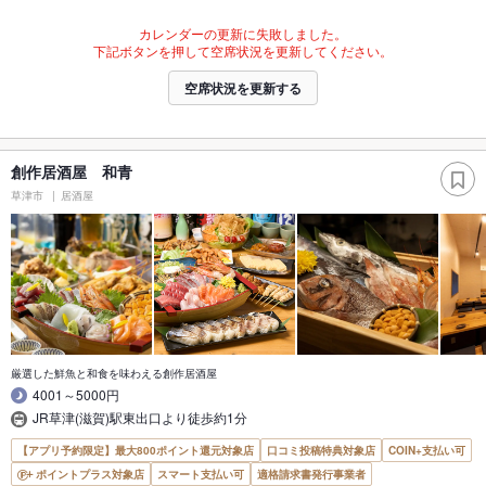
カレンダーの更新に失敗しました。
下記ボタンを押して空席状況を更新してください。
空席状況を更新する
創作居酒屋 和青
草津市
居酒屋
厳選した鮮魚と和食を味わえる創作居酒屋
4001～5000円
JR草津(滋賀)駅東出口より徒歩約1分
【アプリ予約限定】最大800ポイント還元対象店
口コミ投稿特典対象店
COIN+支払い可
ポイントプラス対象店
スマート支払い可
適格請求書発行事業者