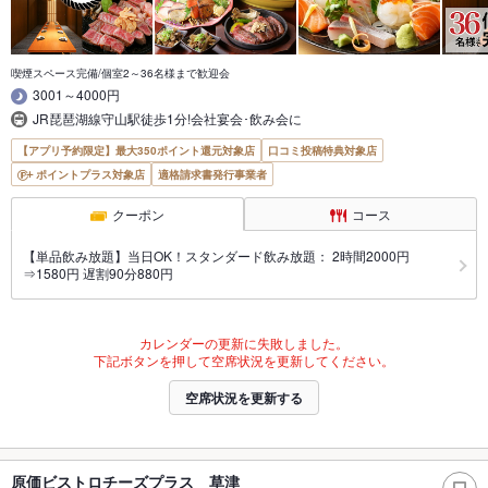
喫煙スペース完備/個室2～36名様まで歓迎会
3001～4000円
JR琵琶湖線守山駅徒歩1分!会社宴会･飲み会に
【アプリ予約限定】最大350ポイント還元対象店
口コミ投稿特典対象店
ポイントプラス対象店
適格請求書発行事業者
クーポン
コース
【単品飲み放題】当日OK！スタンダード飲み放題： 2時間2000円
⇒1580円 遅割90分880円
カレンダーの更新に失敗しました。
下記ボタンを押して空席状況を更新してください。
空席状況を更新する
原価ビストロチーズプラス 草津