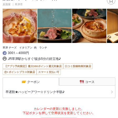
居酒屋
草津市
草津 チーズ イタリアン 肉 ランチ
3001～4000円
JR草津駅からすぐ!徒歩5分の好立地♪
【アプリ予約限定】最大350ポイント還元対象店
口コミ投稿特典対象店
ポイントプラス対象店
スマート支払い可
クーポン
コース
早遅割★ハッピーアワー☆ドリンク半額♪
カレンダーの更新に失敗しました。
下記ボタンを押して空席状況を更新してください。