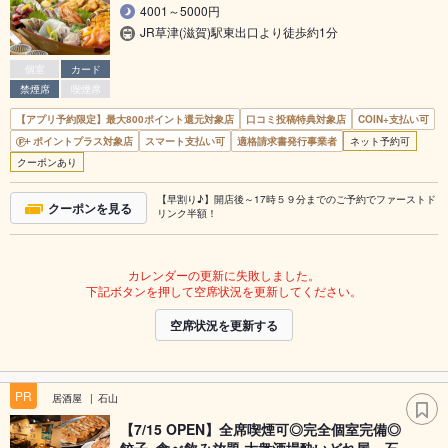
4001～5000円
JR草津(滋賀)駅東出口より徒歩約1分
個室
カード
禁煙席
喫煙席
【アプリ予約限定】最大800ポイント還元対象店
口コミ投稿特典対象店
COIN+支払い可
ポイントプラス対象店
スマート支払い可
適格請求書発行事業者
ネット予約可
クーポンあり
【早割り♪】開店後～17時５９分までのご予約でファーストド
クーポンを見る
リンク半額！
カレンダーの更新に失敗しました。
下記ボタンを押して空席状況を更新してください。
空席状況を更新する
PR
居酒屋
石山
【7/15 OPEN】全席喫煙可◎完全個室完備◎