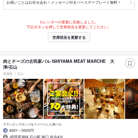
お祝いごとはお任せあれ！メッセージ付きバースデープレート無料！
カレンダーの更新に失敗しました。
下記ボタンを押して空席状況を更新してください。
空席状況を更新する
肉とチーズの古民家バル ISHIYAMA MEAT MARCHE 大
津/石山
居酒屋
石山
グランピングロッジをイメージした肉バル
4001～5000円
JR琵琶湖線 石山駅 南口 徒歩4分