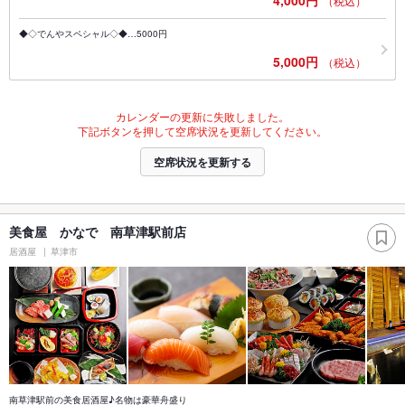
（税込）
◆◇でんやスペシャル◇◆…5000円
5,000円
（税込）
カレンダーの更新に失敗しました。
下記ボタンを押して空席状況を更新してください。
空席状況を更新する
美食屋 かなで 南草津駅前店
居酒屋
草津市
南草津駅前の美食居酒屋♪名物は豪華舟盛り