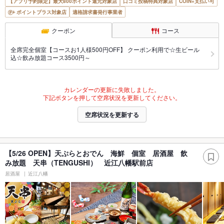
【アプリ予約限定】最大800ポイント還元対象店
口コミ投稿特典対象店
COIN+支払い可
ポイントプラス対象店
適格請求書発行事業者
クーポン
コース
全席完全個室【コースお1人様500円OFF】 クーポン利用で☆生ビール
込☆飲み放題コース3500円～
カレンダーの更新に失敗しました。
下記ボタンを押して空席状況を更新してください。
空席状況を更新する
【5/26 OPEN】天ぷらとおでん 海鮮 個室 居酒屋 飲
み放題 天串（TENGUSHI） 近江八幡駅前店
居酒屋
近江八幡