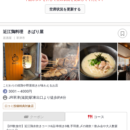
空席状況を更新する
近江鶏料理 きばり屋
居酒屋
草津市
こだわりの焼鶏や野菜焼きが味わえるお店
3001～4000円
JR草津(滋賀)駅東出口より徒歩約4分
口コミ投稿特典対象店
クーポン
コース
【2H飲放付】近江鶏水炊きコース6品/串焼き3種,手羽唐,〆の雑炊！飲み会や大人数宴
会にも◎