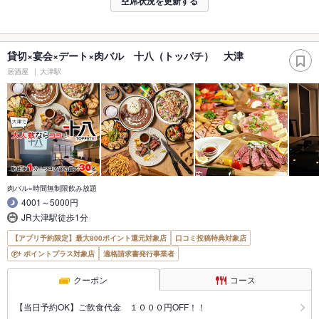
空席状況を更新する
貸切×宴会×デート×肉バル 十八（トッパチ） 大津
居酒屋
大津駅
肉バル×時間無制限飲み放題
4001～5000円
JR大津駅徒歩1分
【アプリ予約限定】最大800ポイント還元対象店
口コミ投稿特典対象店
ポイントプラス対象店
適格請求書発行事業者
クーポン
コース
【当日予約OK】ご飲食代金 １０００円OFF！！