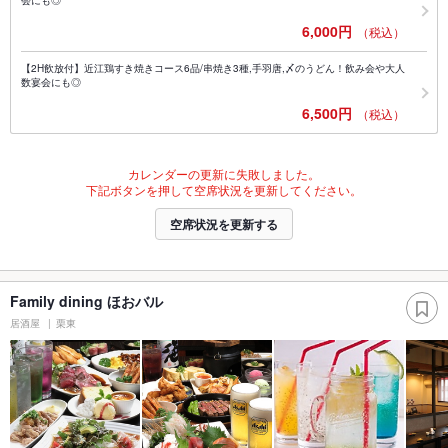
6,000円
（税込）
【2H飲放付】近江鶏すき焼きコース6品/串焼き3種,手羽唐,〆のうどん！飲み会や大人
数宴会にも◎
6,500円
（税込）
カレンダーの更新に失敗しました。
下記ボタンを押して空席状況を更新してください。
空席状況を更新する
Family dining ほおバル
居酒屋
栗東