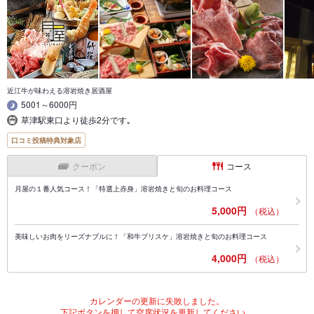
近江牛が味わえる溶岩焼き居酒屋
5001～6000円
草津駅東口より徒歩2分です｡
口コミ投稿特典対象店
クーポン
コース
月屋の１番人気コース！「特選上赤身」溶岩焼きと旬のお料理コース
5,000円
（税込）
美味しいお肉をリーズナブルに！「和牛ブリスケ」溶岩焼きと旬のお料理コース
4,000円
（税込）
カレンダーの更新に失敗しました。
下記ボタンを押して空席状況を更新してください。