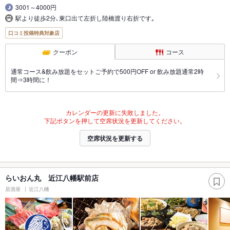
3001～4000円
駅より徒歩2分､東口出て左折し陸橋渡り右折です｡
口コミ投稿特典対象店
クーポン
コース
通常コース&飲み放題をセットご予約で500円OFF or 飲み放題通常2時
間⇒3時間に！
カレンダーの更新に失敗しました。
下記ボタンを押して空席状況を更新してください。
空席状況を更新する
らいおん丸 近江八幡駅前店
居酒屋
近江八幡