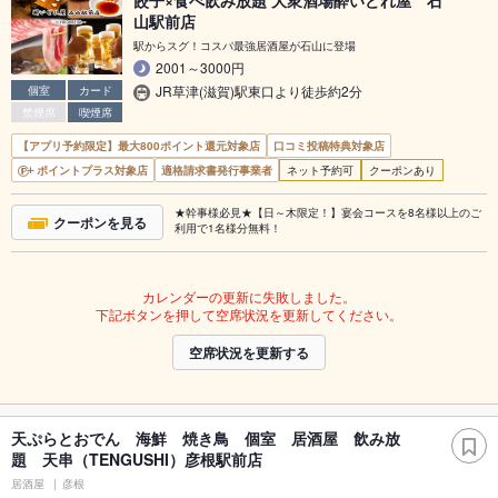
餃子×食べ飲み放題 大衆酒場酔いどれ屋 石
山駅前店
駅からスグ！コスパ最強居酒屋が石山に登場
2001～3000円
JR草津(滋賀)駅東口より徒歩約2分
個室
カード
禁煙席
喫煙席
【アプリ予約限定】最大800ポイント還元対象店
口コミ投稿特典対象店
ポイントプラス対象店
適格請求書発行事業者
ネット予約可
クーポンあり
★幹事様必見★【日～木限定！】宴会コースを8名様以上のご
クーポンを見る
利用で1名様分無料！
カレンダーの更新に失敗しました。
下記ボタンを押して空席状況を更新してください。
空席状況を更新する
天ぷらとおでん 海鮮 焼き鳥 個室 居酒屋 飲み放
題 天串（TENGUSHI）彦根駅前店
居酒屋
彦根