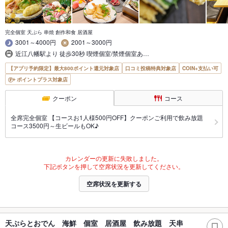
完全個室 天ぷら 串焼 創作和食 居酒屋
3001～4000円
2001～3000円
近江八幡駅より 徒歩30秒 喫煙個室/禁煙個室あ…
【アプリ予約限定】最大800ポイント還元対象店
口コミ投稿特典対象店
COIN+支払い可
ポイントプラス対象店
クーポン
コース
全席完全個室 【コースお1人様500円OFF】クーポンご利用で飲み放題
コース3500円～生ビールもOK♪
カレンダーの更新に失敗しました。
下記ボタンを押して空席状況を更新してください。
空席状況を更新する
天ぷらとおでん 海鮮 個室 居酒屋 飲み放題 天串