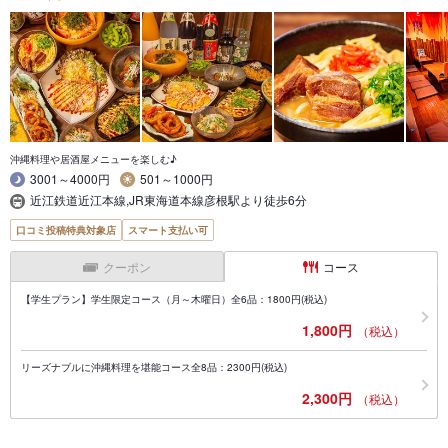
沖縄料理や居酒屋メニューを楽しむ♪
3001～4000円
501～1000円
近江鉄道近江本線,JR東海道本線彦根駅より徒歩6分
口コミ投稿特典対象店
スマート支払い可
クーポン
コース
【学生プラン】学生限定コース（月～木曜日）全6品：1800円(税込)
1,800円
（税込）
リーズナブルに沖縄料理を堪能コース全8品：2300円(税込)
2,300円
（税込）