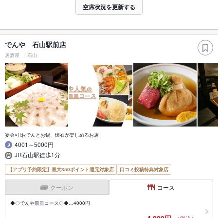
空席状況を更新する
でんや 石山駅前店
居酒屋
石山
宴会可!おでんとお鍋、懐石が楽しめるお店
4001～5000円
JR石山駅徒歩1分
【アプリ予約限定】最大350ポイント還元対象店
口コミ投稿特典対象店
クーポン
コース
◆◇でんや皿皿コース◇◆…4000円
4,000円