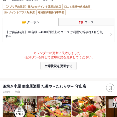
【アプリ予約限定】最大350ポイント還元対象店
口コミ投稿特典対象店
ポイントプラス対象店
適格請求書発行事業者
クーポン
コース
【ご宴会特典】10名様～4500円以上のコースご利用で幹事様1名分無
料♪
カレンダーの更新に失敗しました。
下記ボタンを押して空席状況を更新してください。
空席状況を更新する
藁焼き小屋 個室居酒屋 た藁や～たわらや～ 守山店
居酒屋
守山