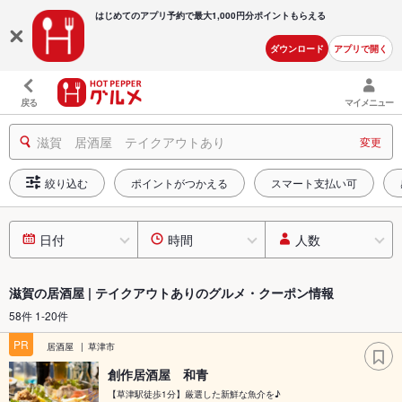
はじめてのアプリ予約で最大
1,000円分ポイントもらえる
ダウンロード
アプリで開く
戻る
マイメニュー
滋賀 居酒屋 テイクアウトあり
変更
絞り込む
ポイントがつかえる
スマート支払い可
日付
時間
人数
滋賀の居酒屋 | テイクアウトありのグルメ・クーポン情報
58件 1-20件
PR
居酒屋
草津市
創作居酒屋 和青
【草津駅徒歩1分】厳選した新鮮な魚介を♪