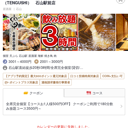
（TENGUSHI） 石山駅前店
居酒屋
石山
個室 天ぷら 石山駅 居酒屋 海鮮 焼き鳥 肉
3001～4000円
2001～3000円
石山駅直結徒歩20秒/3時間/全席完全個室/貸切/…
【アプリ予約限定】最大800ポイント還元対象店
口コミ投稿特典対象店
COIN+支払い可
ポイントプラス対象店
適格請求書発行事業者
クーポン
コース
全席完全個室【コースお1人様500円OFF】 クーポンご利用で180分飲
み放題コース3500円～
カレンダーの更新に失敗しました。