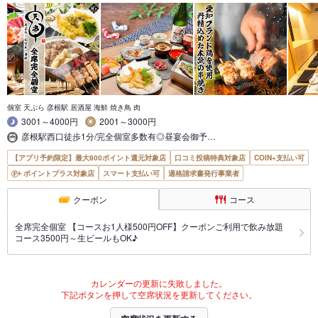
個室 天ぷら 彦根駅 居酒屋 海鮮 焼き鳥 肉
3001～4000円
2001～3000円
彦根駅西口徒歩1分/完全個室多数有◎昼宴会御予…
【アプリ予約限定】最大800ポイント還元対象店
口コミ投稿特典対象店
COIN+支払い可
ポイントプラス対象店
スマート支払い可
適格請求書発行事業者
クーポン
コース
全席完全個室 【コースお1人様500円OFF】クーポンご利用で飲み放題
コース3500円～生ビールもOK♪
カレンダーの更新に失敗しました。
下記ボタンを押して空席状況を更新してください。