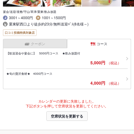
宴会/送迎/座敷/守山/草津/栗東/飲み放題
3001～4000円
1001～1500円
栗東駅西口より徒歩約23分/無料送迎ﾊﾞｽ(8名様～)
口コミ投稿特典対象店
クーポン
コース
【歓送迎会や宴会に】 5000円コース ★飲み放題付
5,000円
（税込）
★旬の贅沢食材★ 4000円コース
4,000円
（税込）
カレンダーの更新に失敗しました。
下記ボタンを押して空席状況を更新してください。
空席状況を更新する