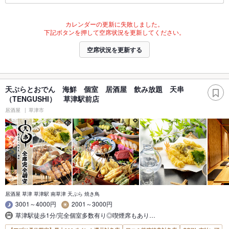
カレンダーの更新に失敗しました。
下記ボタンを押して空席状況を更新してください。
空席状況を更新する
天ぷらとおでん 海鮮 個室 居酒屋 飲み放題 天串
（TENGUSHI） 草津駅前店
居酒屋
草津市
居酒屋 草津 草津駅 南草津 天ぷら 焼き鳥
3001～4000円
2001～3000円
草津駅徒歩1分/完全個室多数有り◎喫煙席もあり…