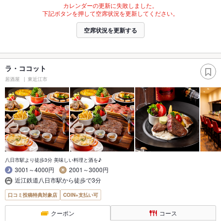
カレンダーの更新に失敗しました。
下記ボタンを押して空席状況を更新してください。
空席状況を更新する
ラ・ココット
居酒屋
東近江市
八日市駅より徒歩3分 美味しい料理と酒を♪
3001～4000円
2001～3000円
近江鉄道八日市駅から徒歩で3分
口コミ投稿特典対象店
COIN+支払い可
クーポン
コース