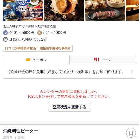
近江八幡駅すぐ☆海鮮＆肉炉端居酒屋
4001～5000円
501～1000円
JR近江八幡駅 徒歩2分
口コミ投稿特典対象店
適格請求書発行事業者
クーポン
コース
【歓送迎会の席に是非】好きな文字入り『横断幕』をお席に飾ります。
カレンダーの更新に失敗しました。
下記ボタンを押して空席状況を更新してください。
空席状況を更新する
沖縄料理ピーター
居酒屋
彦根