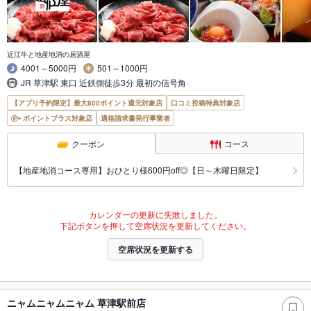
近江牛と地産地消の居酒屋
4001～5000円
501～1000円
JR 草津駅 東口 近鉄側徒歩3分 最初の信号角
【アプリ予約限定】最大800ポイント還元対象店
口コミ投稿特典対象店
ポイントプラス対象店
適格請求書発行事業者
クーポン
コース
【地産地消コース専用】おひとり様600円off◎【日～木曜日限定】
カレンダーの更新に失敗しました。
下記ボタンを押して空席状況を更新してください。
空席状況を更新する
ニャムニャムニャム 草津駅前店