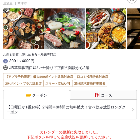
居酒屋
草津市
お肉も野菜も楽しめる食べ放題専門店
3001～4000円
JR草津駅西口ｴｽｶﾚｰﾀｰ降りて正面の階段から2階
【アプリ予約限定】最大800ポイント還元対象店
口コミ投稿特典対象店
ポイントプラス対象店
スマート支払い可
適格請求書発行事業者
クーポン
コース
【日曜日が1番お得】2時間⇒3時間に無料拡大！食べ飲み放題ロングク
ーポン
カレンダーの更新に失敗しました。
下記ボタンを押して空席状況を更新してください。