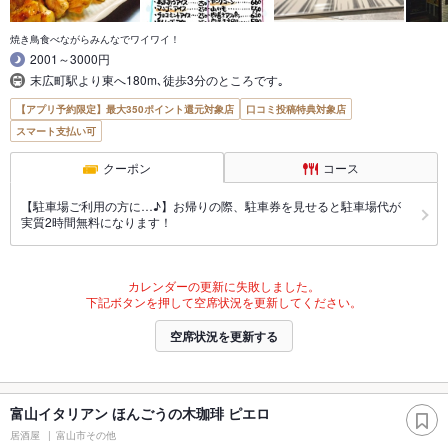
焼き鳥食べながらみんなでワイワイ！
2001～3000円
末広町駅より東へ180m､徒歩3分のところです｡
【アプリ予約限定】最大350ポイント還元対象店
口コミ投稿特典対象店
スマート支払い可
クーポン
コース
【駐車場ご利用の方に…♪】お帰りの際、駐車券を見せると駐車場代が
実質2時間無料になります！
カレンダーの更新に失敗しました。
下記ボタンを押して空席状況を更新してください。
空席状況を更新する
富山イタリアン ほんごうの木珈琲 ピエロ
居酒屋
富山市その他