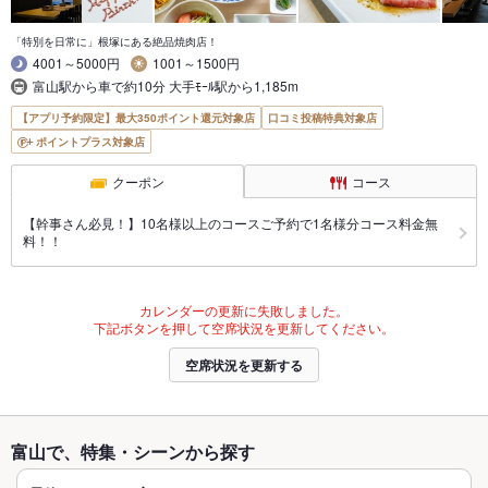
「特別を日常に」根塚にある絶品焼肉店！
4001～5000円
1001～1500円
富山駅から車で約10分 大手ﾓｰﾙ駅から1,185m
【アプリ予約限定】最大350ポイント還元対象店
口コミ投稿特典対象店
ポイントプラス対象店
クーポン
コース
【幹事さん必見！】10名様以上のコースご予約で1名様分コース料金無
料！！
カレンダーの更新に失敗しました。
下記ボタンを押して空席状況を更新してください。
空席状況を更新する
富山で、特集・シーンから探す