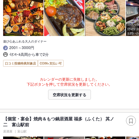
遊び心あふれる大人のダイナー
2001～3000円
ｲｵﾝﾓｰﾙ高岡から車で2分
口コミ投稿特典対象店
COIN+支払い可
カレンダーの更新に失敗しました。
下記ボタンを押して空席状況を更新してください。
空席状況を更新する
【個室・宴会】焼肉＆もつ鍋居酒屋 福多（ふくた） 其ノ
二 富山駅前
居酒屋
富山駅