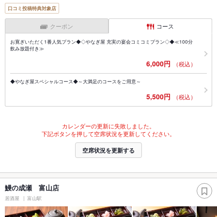
口コミ投稿特典対象店
クーポン
コース
お寛ぎいただく1番人気プラン◆◇やなぎ屋 充実の宴会コミコミプラン◇◆≪100分
飲み放題付き≫
6,000円
（税込）
◆やなぎ屋スペシャルコース◆～大満足のコースをご用意～
5,500円
（税込）
カレンダーの更新に失敗しました。
下記ボタンを押して空席状況を更新してください。
空席状況を更新する
鰻の成瀬 富山店
居酒屋
富山駅