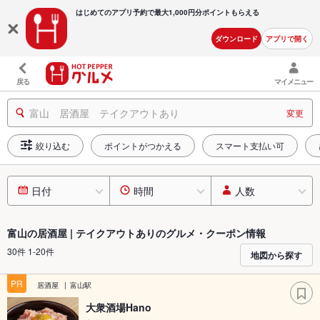
はじめてのアプリ予約で最大
1,000円分ポイントもらえる
ダウンロード
アプリで開く
戻る
マイメニュー
富山 居酒屋 テイクアウトあり
変更
絞り込む
ポイントがつかえる
スマート支払い可
日付
時間
人数
富山の居酒屋 | テイクアウトありのグルメ・クーポン情報
30件 1-20件
地図から探す
PR
居酒屋
富山駅
大衆酒場Hano