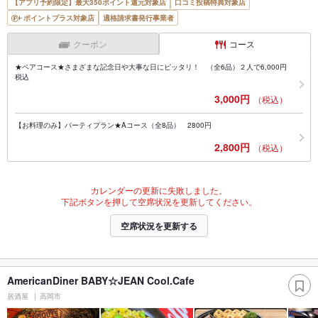
【アプリ予約限定】最大350ポイント還元対象店
口コミ投稿特典対象店
ポイントプラス対象店
適格請求書発行事業者
クーポン
コース
★ペアコース★さまざまな記念日や大事な日にピッタリ！ （全6品）２人で6,000円
税込
3,000円
（税込）
【お料理のみ】パーティプラン★Aコース（全8品） 2800円
2,800円
（税込）
カレンダーの更新に失敗しました。
下記ボタンを押して空席状況を更新してください。
空席状況を更新する
AmericanDiner BABY☆JEAN Cool.Cafe
居酒屋
高岡市