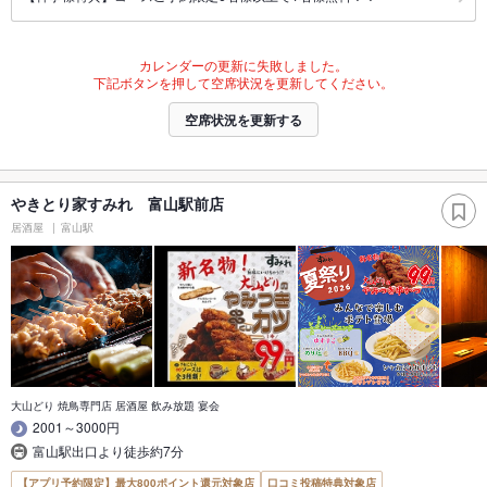
カレンダーの更新に失敗しました。
下記ボタンを押して空席状況を更新してください。
空席状況を更新する
やきとり家すみれ 富山駅前店
居酒屋
富山駅
大山どり 焼鳥専門店 居酒屋 飲み放題 宴会
2001～3000円
富山駅出口より徒歩約7分
【アプリ予約限定】最大800ポイント還元対象店
口コミ投稿特典対象店