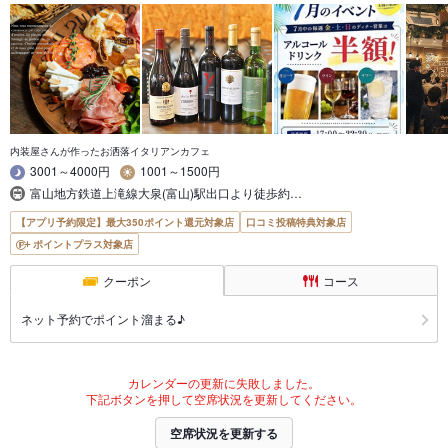
内装屋さんが作ったお洒落イタリアンカフェ
3001～4000円
1001～1500円
富山地方鉄道上滝線大泉(富山)駅出口より徒歩約…
【アプリ予約限定】最大350ポイント還元対象店
口コミ投稿特典対象店
ポイントプラス対象店
クーポン
コース
ネット予約でポイント溜まる♪
カレンダーの更新に失敗しました。
下記ボタンを押して空席状況を更新してください。
空席状況を更新する