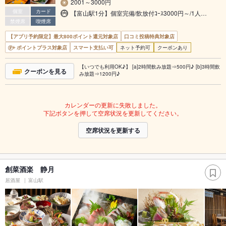
2001～3000円
個室
カード
【富山駅1分】個室完備/飲放付ｺｰｽ3000円～/1人…
禁煙席
喫煙席
【アプリ予約限定】最大800ポイント還元対象店
口コミ投稿特典対象店
ポイントプラス対象店
スマート支払い可
ネット予約可
クーポンあり
【いつでも利用OK♪】 [a]2時間飲み放題⇒500円♪ [b]3時間飲
クーポンを見る
み放題⇒1200円♪
カレンダーの更新に失敗しました。
下記ボタンを押して空席状況を更新してください。
空席状況を更新する
創菜酒楽 静月
居酒屋
富山駅