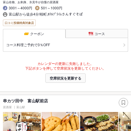
富山名物、お刺身、氷見牛が自慢の居酒屋
3001～4000円
501～1000円
富山駅から徒歩4分!桜町,ﾎﾃﾙﾌﾟﾗｲﾑさんすぐそぱ
口コミ投稿特典対象店
クーポン
コース
コース料理ご予約で3％OFF
カレンダーの更新に失敗しました。
下記ボタンを押して空席状況を更新してください。
空席状況を更新する
串カツ田中 富山駅前店
居酒屋
富山駅