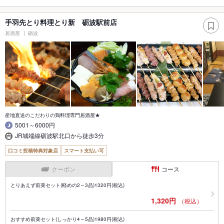
手羽先とり料理とり新 砺波駅前店
居酒屋
砺波
産地直送のこだわりの鶏料理専門居酒屋★
5001～6000円
JR城端線砺波駅北口から徒歩3分
口コミ投稿特典対象店
スマート支払い可
クーポン
コース
とりあえず前菜セット(軽めの2～3品)1320円(税込)
1,320円
（税込）
おすすめ前菜セット(しっかり4～5品)1980円(税込)