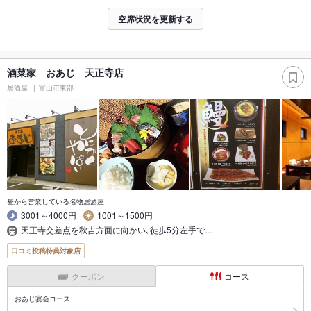
空席状況を更新する
酒菜家 おあじ 天正寺店
居酒屋
富山市東部
昼から営業している名物居酒屋
3001～4000円
1001～1500円
天正寺交差点を秋吉方面に向かい､徒歩5分左手で…
口コミ投稿特典対象店
クーポン
コース
おあじ宴会コース