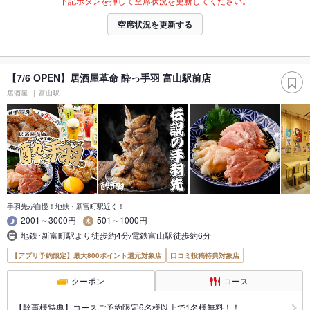
下記ボタンを押して空席状況を更新してください。
空席状況を更新する
【7/6 OPEN】居酒屋革命 酔っ手羽 富山駅前店
居酒屋
富山駅
手羽先が自慢！地鉄・新富町駅近く！
2001～3000円
501～1000円
地鉄･新富町駅より徒歩約4分/電鉄富山駅徒歩約6分
【アプリ予約限定】最大800ポイント還元対象店
口コミ投稿特典対象店
クーポン
コース
【幹事様特典】コースご予約限定6名様以上で1名様無料！！