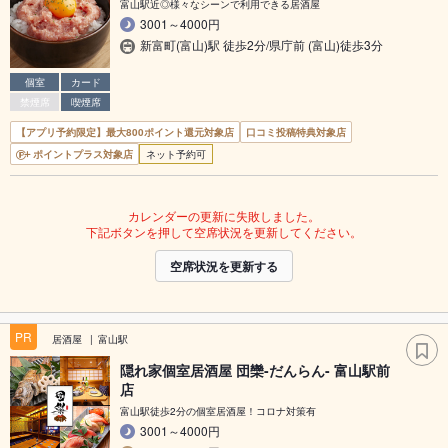
富山駅近◎様々なシーンで利用できる居酒屋
3001～4000円
新富町(富山)駅 徒歩2分/県庁前 (富山)徒歩3分
個室
カード
禁煙席
喫煙席
【アプリ予約限定】最大800ポイント還元対象店
口コミ投稿特典対象店
ポイントプラス対象店
ネット予約可
カレンダーの更新に失敗しました。
下記ボタンを押して空席状況を更新してください。
空席状況を更新する
PR
居酒屋
富山駅
隠れ家個室居酒屋 団欒-だんらん- 富山駅前
店
富山駅徒歩2分の個室居酒屋！コロナ対策有
3001～4000円