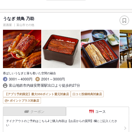
うなぎ 焼鳥 乃助
居酒屋
富山市その他
香ばしいうなぎと落ち着いた空間の融合
3001～4000円
2001～3000円
富山地鉄市内線安野屋駅出口より徒歩約27分
【アプリ予約限定】最大350ポイント還元対象店
口コミ投稿特典対象店
ポイントプラス対象店
クーポン
コース
テイクアウトのご予約はこちら♪ご購入内容は【お店からの質問】欄にご記入くださ
い