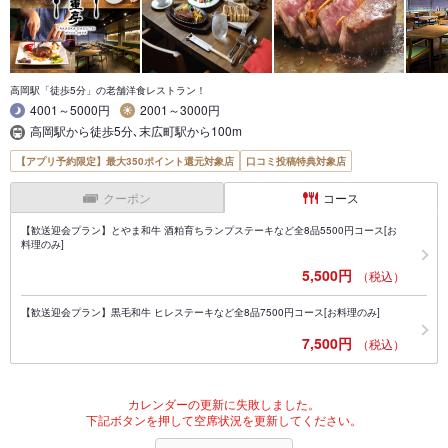
高岡駅「徒歩5分」の老舗洋食レストラン！
4001～5000円
2001～3000円
高岡駅から徒歩5分､末広町駅から100m
【アプリ予約限定】最大350ポイント還元対象店
口コミ投稿特典対象店
クーポン
コース
【歓送迎会プラン】とやま和牛 酒粕育ちランプステーキなど全8品5500円コース[お
料理のみ]
5,500円
（税込）
【歓送迎会プラン】黒毛和牛 ヒレステーキなど全8品7500円コース[お料理のみ]
7,500円
（税込）
カレンダーの更新に失敗しました。
下記ボタンを押して空席状況を更新してください。