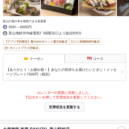
富山の海の幸を堪能できる居酒屋
5001～6000円
富山地鉄市内線電気ﾋﾞﾙ前駅出口より徒歩約5分
【アプリ予約限定】最大800ポイント還元対象店
口コミ投稿特典対象店
ポイントプラス対象店
クーポン
コース
【ありがとう！お疲れ様！】あなたの気持ちを届けたいときに！メッセ
ージプレート1500円（税別）
カレンダーの更新に失敗しました。
下記ボタンを押して空席状況を更新してください。
空席状況を更新する
全席個室 楽蔵‐RAKUZO‐ 富山駅前店