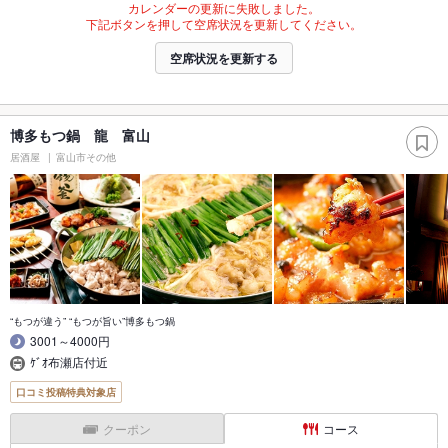
カレンダーの更新に失敗しました。
下記ボタンを押して空席状況を更新してください。
空席状況を更新する
博多もつ鍋 龍 富山
居酒屋
富山市その他
“もつが違う” “もつが旨い”博多もつ鍋
3001～4000円
ｹﾞｵ布瀬店付近
口コミ投稿特典対象店
クーポン
コース