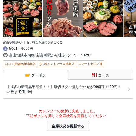
富山駅徒歩8分｜もつ料理＆焼肉を愉しめる
5001～6000円
富山地鉄市内線･新富町駅から徒歩3分､布一ﾋﾞﾙ2F
口コミ投稿特典対象店
ポイントプラス対象店
スマート支払い可
クーポン
コース
【福多の新商品半額祭！！】厚切りタン盛り合わせが999円→499円！
※2枚まで併用可
カレンダーの更新に失敗しました。
下記ボタンを押して空席状況を更新してください。
空席状況を更新する