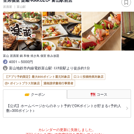
居酒屋
富山駅
富山 居酒屋 鍋 和食 焼き鳥 個室 飲み放題
4001～5000円
富山地鉄市内線電鉄富山駅･ｴｽﾀ前駅より徒歩約1分
【アプリ予約限定】最大800ポイント還元対象店
口コミ投稿特典対象店
ポイントプラス対象店
適格請求書発行事業者
クーポン
コース
【公式】ホームページからのネット予約でDKポイントが貯まる<予約人
数×300ポイント>
カレンダーの更新に失敗しました。