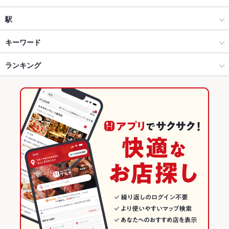
和風
富山市その他
駅
富山市 × 居酒屋
富山市その他 × 居酒屋
小泉町駅
キーワード
富山市 × 和風
富山市その他 × 和風
ランキング
手羽先
からあげ
エビ料理
フライドポテト
チャンポン
つくね
もつ鍋
餃子
デザート
ジェラート
小泉町駅 × 居酒屋
富山
富山のグルメランキング
小泉町駅 × 和風
富山 × 居酒屋
富山の居酒屋ランキング
富山 × 和風
富山市のグルメランキング
富山市の居酒屋ランキング
富山市その他のグルメランキング
富山市その他の居酒屋ランキング