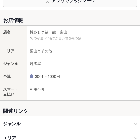
アプリでブックマーク
お店情報
店名
博多もつ鍋 龍 富山
“もつが違う” “もつが旨い”博多もつ鍋
エリア
富山市その他
ジャンル
居酒屋
予算
3001～4000円
スマート
利用不可
支払い
関連リンク
ジャンル
居酒屋
エリア