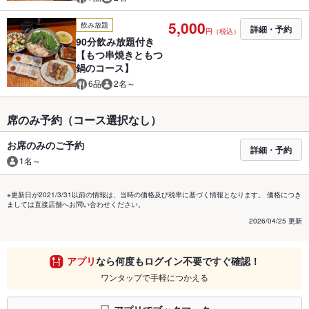
5,000
飲み放題
詳細・予約
円（税込）
90分飲み放題付き
【もつ串焼きともつ
鍋のコース】
6品
2名～
席のみ予約（コース選択なし）
お席のみのご予約
詳細・予約
1名～
※更新日が2021/3/31以前の情報は、当時の価格及び税率に基づく情報となります。 価格につき
ましては直接店舗へお問い合わせください。
2026/04/25 更新
アプリ
なら何度もログイン不要ですぐ確認！
ワンタップで手軽につかえる