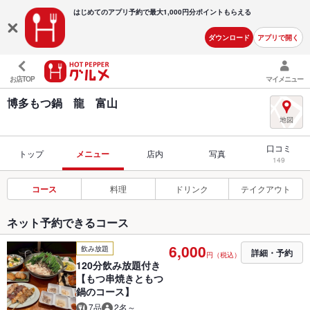
はじめてのアプリ予約で最大
1,000円分ポイントもらえる
ダウンロード
アプリで開く
お店TOP
マイメニュー
博多もつ鍋 龍 富山
口コミ
トップ
メニュー
店内
写真
149
コース
料理
ドリンク
テイクアウト
ネット予約できるコース
6,000
飲み放題
詳細・予約
円（税込）
120分飲み放題付き
【もつ串焼きともつ
鍋のコース】
7品
2名～