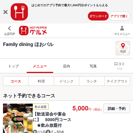
はじめてのアプリ予約で最大
1,000円分ポイントもらえる
ダウンロード
アプリで開く
お店TOP
マイメニュー
Family dining ほおバル
口コミ
トップ
メニュー
店内
写真
112
コース
料理
ドリンク
ランチ
テイクアウト
ネット予約できるコース
5,000
飲み放題
詳細・予約
円（税込）
【歓送迎会や宴会
に】 5000円コース
★飲み放題付
11品
2～50名