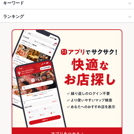
滋賀県その他 × 居酒屋
栗東 × 居酒屋
草津駅
キーワード
滋賀県その他 × 海鮮
栗東 × 海鮮
栗東駅
ランキング
卵焼き
手羽先
からあげ
お茶漬け
串かつ
塩辛
エビ料理
カニ料理
ローストビーフ
にんにく料理
フライドポテト
湯葉料理
栗東駅 × 居酒屋
栗東 × ダイニングバー・バル
滋賀のグルメランキング
海鮮丼
うどん
焼きそば
レバー
つくね
地鶏
ステーキ
栗東駅 × 海鮮
栗東 × 洋・和洋・各国料理・その他
滋賀の居酒屋ランキング
オムライス
餃子
チャーハン
生春巻き
ケーキ
パフェ
デザート
ダイニングバー・バル
滋賀
滋賀の海鮮ランキング
アヒージョ
生ハム
たこ焼き
焼きうどん
揚げ餃子
洋・和洋・各国料理・その他
滋賀 × 居酒屋
滋賀県その他のグルメランキング
滋賀県その他 × ダイニングバー・バル
滋賀 × 海鮮
滋賀県その他の居酒屋ランキング
滋賀県その他 × 洋・和洋・各国料理・その他
滋賀 × ダイニングバー・バル
滋賀県その他の海鮮ランキング
栗東駅 × ダイニングバー・バル
滋賀 × 洋・和洋・各国料理・その他
栗東のグルメランキング
栗東駅 × 洋・和洋・各国料理・その他
栗東の居酒屋ランキング