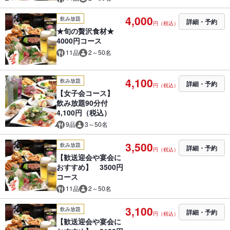
4,000
飲み放題
詳細・予約
円（税込）
★旬の贅沢食材★
4000円コース
11品
2～50名
4,100
飲み放題
詳細・予約
円（税込）
【女子会コース】
飲み放題90分付
4,100円（税込）
9品
3～50名
3,500
飲み放題
詳細・予約
円（税込）
【歓送迎会や宴会に
おすすめ】 3500円
コース
11品
2～50名
3,100
飲み放題
詳細・予約
円（税込）
【歓送迎会や宴会に