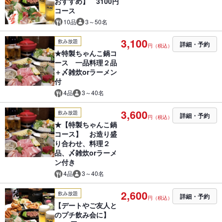
おすすめ】 3100円
コース
10品
3～50名
3,100
飲み放題
詳細・予約
円（税込）
★特製ちゃんこ鍋コ
ース 一品料理２品
＋〆雑炊orラーメン
付
4品
3～40名
3,600
飲み放題
詳細・予約
円（税込）
★【特製ちゃんこ鍋
コース】 お造り盛
り合わせ、料理２
品、〆雑炊orラーメ
ン付き
4品
3～40名
2,600
飲み放題
詳細・予約
円（税込）
【デートやご友人と
のプチ飲み会に】