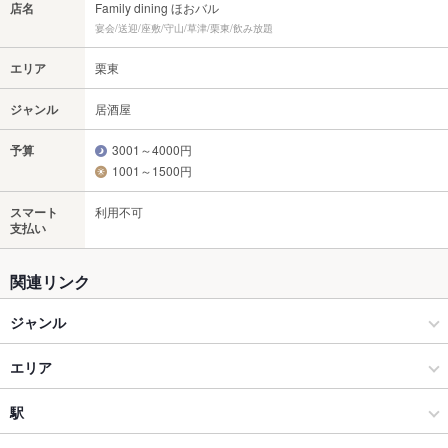
店名
Family dining ほおバル
宴会/送迎/座敷/守山/草津/栗東/飲み放題
エリア
栗東
ジャンル
居酒屋
予算
3001～4000円
1001～1500円
スマート
利用不可
支払い
関連リンク
ジャンル
居酒屋
エリア
海鮮
栗東
駅