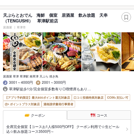
天ぷらとおでん 海鮮 個室 居酒屋 飲み放題 天串
（TENGUSHI） 草津駅前店
居酒屋
草津市
居酒屋 草津 草津駅 南草津 天ぷら 焼き鳥
3001～4000円
2001～3000円
草津駅徒歩1分/完全個室多数有り◎喫煙席もあり…
【アプリ予約限定】最大800ポイント還元対象店
口コミ投稿特典対象店
COIN+支払い可
ポイントプラス対象店
適格請求書発行事業者
クーポン
コース
全席完全個室【コースお1人様500円OFF】 クーポン利用で☆生ビール
込☆飲み放題コース3500円～