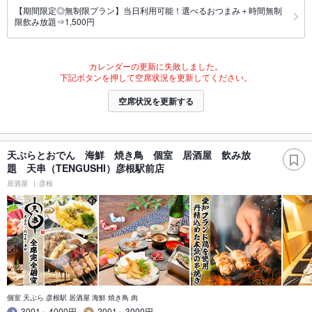
【期間限定◎無制限プラン】当日利用可能！選べるおつまみ＋時間無制
限飲み放題⇒1,500円
カレンダーの更新に失敗しました。
下記ボタンを押して空席状況を更新してください。
空席状況を更新する
天ぷらとおでん 海鮮 焼き鳥 個室 居酒屋 飲み放
題 天串（TENGUSHI）彦根駅前店
居酒屋
彦根
個室 天ぷら 彦根駅 居酒屋 海鮮 焼き鳥 肉
3001～4000円
2001～3000円