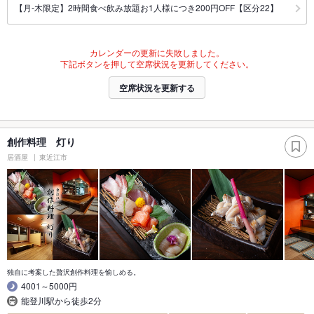
【月‐木限定】2時間食べ飲み放題お1人様につき200円OFF【区分22】
カレンダーの更新に失敗しました。
下記ボタンを押して空席状況を更新してください。
空席状況を更新する
創作料理 灯り
居酒屋
東近江市
独自に考案した贅沢創作料理を愉しめる。
4001～5000円
能登川駅から徒歩2分