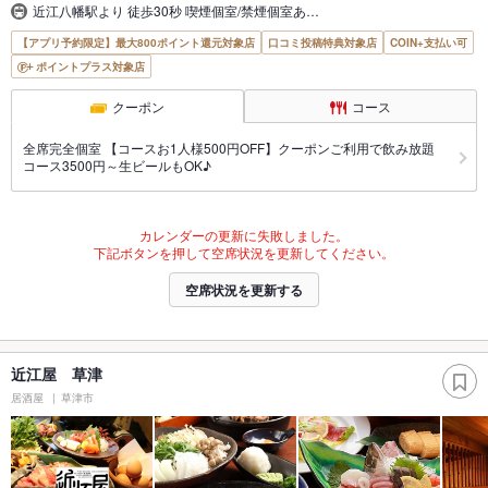
近江八幡駅より 徒歩30秒 喫煙個室/禁煙個室あ…
【アプリ予約限定】最大800ポイント還元対象店
口コミ投稿特典対象店
COIN+支払い可
ポイントプラス対象店
クーポン
コース
全席完全個室 【コースお1人様500円OFF】クーポンご利用で飲み放題
コース3500円～生ビールもOK♪
カレンダーの更新に失敗しました。
下記ボタンを押して空席状況を更新してください。
空席状況を更新する
近江屋 草津
居酒屋
草津市