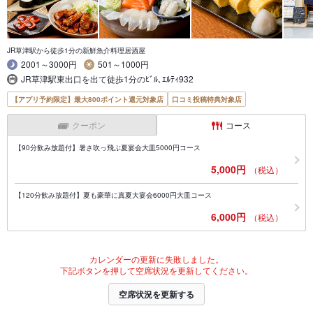
JR草津駅から徒歩1分の新鮮魚介料理居酒屋
2001～3000円
501～1000円
JR草津駅東出口を出て徒歩1分のﾋﾞﾙ､ｴﾙﾃｨ932
【アプリ予約限定】最大800ポイント還元対象店
口コミ投稿特典対象店
クーポン
コース
【90分飲み放題付】暑さ吹っ飛ぶ夏宴会大皿5000円コース
5,000円
（税込）
【120分飲み放題付】夏も豪華に真夏大宴会6000円大皿コース
6,000円
（税込）
カレンダーの更新に失敗しました。
下記ボタンを押して空席状況を更新してください。
空席状況を更新する