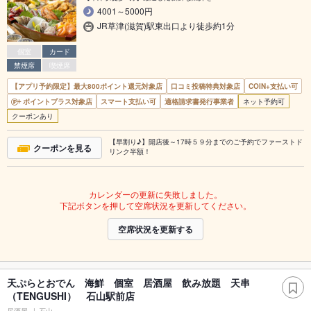
4001～5000円
JR草津(滋賀)駅東出口より徒歩約1分
個室
カード
禁煙席
喫煙席
【アプリ予約限定】最大800ポイント還元対象店
口コミ投稿特典対象店
COIN+支払い可
ポイントプラス対象店
スマート支払い可
適格請求書発行事業者
ネット予約可
クーポンあり
【早割り♪】開店後～17時５９分までのご予約でファーストド
クーポンを見る
リンク半額！
カレンダーの更新に失敗しました。
下記ボタンを押して空席状況を更新してください。
空席状況を更新する
天ぷらとおでん 海鮮 個室 居酒屋 飲み放題 天串
（TENGUSHI） 石山駅前店