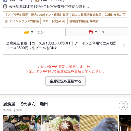
彦根駅西口徒歩1分/完全個室多数有◎昼宴会御予…
【アプリ予約限定】最大800ポイント還元対象店
口コミ投稿特典対象店
COIN+支払い可
ポイントプラス対象店
スマート支払い可
適格請求書発行事業者
クーポン
コース
全席完全個室 【コースお1人様500円OFF】クーポンご利用で飲み放題
コース3500円～生ビールもOK♪
カレンダーの更新に失敗しました。
下記ボタンを押して空席状況を更新してください。
空席状況を更新する
居酒屋 でめきん 瀬田
居酒屋
瀬田