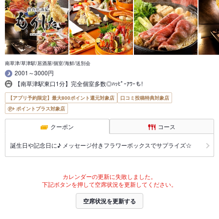
南草津/草津駅/居酒屋/個室/海鮮/送別会
2001～3000円
【南草津駅東口1分】完全個室多数◎ﾊｯﾋﾟｰｱﾜｰも!
【アプリ予約限定】最大800ポイント還元対象店
口コミ投稿特典対象店
ポイントプラス対象店
クーポン
コース
誕生日や記念日に♪ メッセージ付きフラワーボックスでサプライズ☆
カレンダーの更新に失敗しました。
下記ボタンを押して空席状況を更新してください。
空席状況を更新する