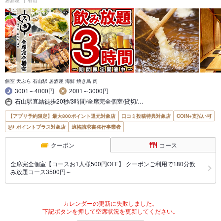
居酒屋
石山
個室 天ぷら 石山駅 居酒屋 海鮮 焼き鳥 肉
3001～4000円
2001～3000円
石山駅直結徒歩20秒/3時間/全席完全個室/貸切/…
【アプリ予約限定】最大800ポイント還元対象店
口コミ投稿特典対象店
COIN+支払い可
ポイントプラス対象店
適格請求書発行事業者
クーポン
コース
全席完全個室【コースお1人様500円OFF】 クーポンご利用で180分飲
み放題コース3500円～
カレンダーの更新に失敗しました。
下記ボタンを押して空席状況を更新してください。