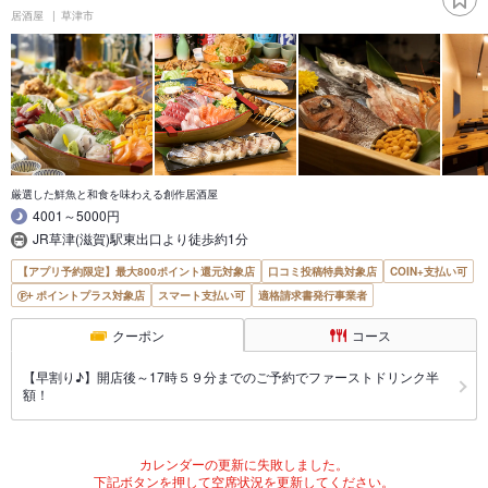
居酒屋
草津市
厳選した鮮魚と和食を味わえる創作居酒屋
4001～5000円
JR草津(滋賀)駅東出口より徒歩約1分
【アプリ予約限定】最大800ポイント還元対象店
口コミ投稿特典対象店
COIN+支払い可
ポイントプラス対象店
スマート支払い可
適格請求書発行事業者
クーポン
コース
【早割り♪】開店後～17時５９分までのご予約でファーストドリンク半
額！
カレンダーの更新に失敗しました。
下記ボタンを押して空席状況を更新してください。