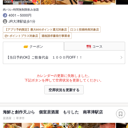
肉バル×時間無制限飲み放題
4001～5000円
JR大津駅徒歩1分
【アプリ予約限定】最大800ポイント還元対象店
口コミ投稿特典対象店
ポイントプラス対象店
適格請求書発行事業者
クーポン
コース
【当日予約OK】ご飲食代金 １０００円OFF！！
カレンダーの更新に失敗しました。
下記ボタンを押して空席状況を更新してください。
空席状況を更新する
海鮮と創作天ぷら 個室居酒屋 もりした 南草津駅店
居酒屋
草津市