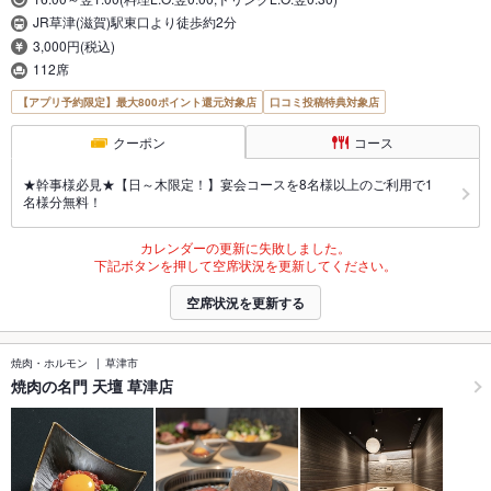
JR草津(滋賀)駅東口より徒歩約2分
3,000円(税込)
112席
【アプリ予約限定】最大800ポイント還元対象店
口コミ投稿特典対象店
クーポン
コース
★幹事様必見★【日～木限定！】宴会コースを8名様以上のご利用で1
名様分無料！
カレンダーの更新に失敗しました。
下記ボタンを押して空席状況を更新してください。
空席状況を更新する
焼肉・ホルモン
草津市
焼肉の名門 天壇 草津店