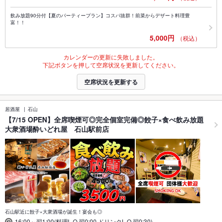
飲み放題90分付【夏のパーティープラン】コスパ抜群！前菜からデザート料理豊
富！！
5,000円
（税込）
カレンダーの更新に失敗しました。
下記ボタンを押して空席状況を更新してください。
空席状況を更新する
居酒屋
石山
【7/15 OPEN】全席喫煙可◎完全個室完備◎餃子×食べ飲み放題
大衆酒場酔いどれ屋 石山駅前店
石山駅近に餃子×大衆酒場が誕生！宴会も◎
16:00～翌1:00(料理L.O.翌0:00,ドリンクL.O.翌0:30)