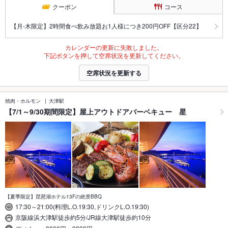
クーポン
コース
【月‐木限定】2時間食べ飲み放題お1人様につき200円OFF【区分22】
カレンダーの更新に失敗しました。
下記ボタンを押して空席状況を更新してください。
空席状況を更新する
焼肉・ホルモン
大津駅
【7/1～9/30期間限定】屋上アウトドアバーベキュー 星
【夏季限定】琵琶湖ホテル13Fの絶景BBQ
17:30～21:00(料理L.O.19:30,ドリンクL.O.19:30)
京阪線浜大津駅徒歩約5分/JR線大津駅徒歩約10分