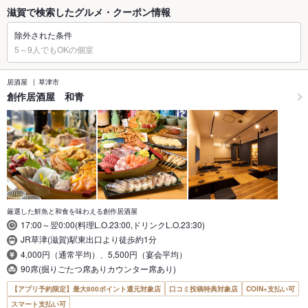
滋賀で検索したグルメ・クーポン情報
除外された条件
5～9人でもOKの個室
居酒屋
草津市
創作居酒屋 和青
厳選した鮮魚と和食を味わえる創作居酒屋
17:00～翌0:00(料理L.O.23:00,ドリンクL.O.23:30)
JR草津(滋賀)駅東出口より徒歩約1分
4,000円（通常平均）、5,500円（宴会平均）
90席(掘りごたつ席ありカウンター席あり)
【アプリ予約限定】最大800ポイント還元対象店
口コミ投稿特典対象店
COIN+支払い可
スマート支払い可