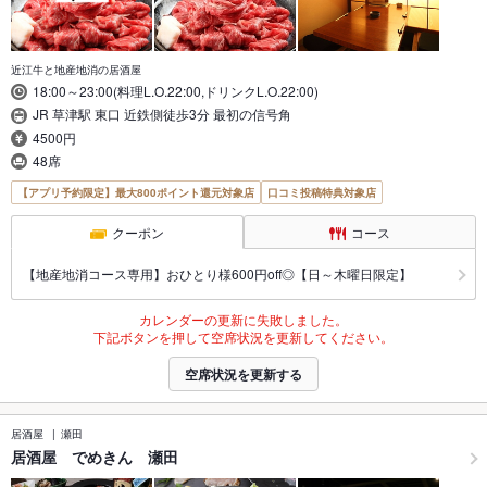
近江牛と地産地消の居酒屋
18:00～23:00(料理L.O.22:00,ドリンクL.O.22:00)
JR 草津駅 東口 近鉄側徒歩3分 最初の信号角
4500円
48席
【アプリ予約限定】最大800ポイント還元対象店
口コミ投稿特典対象店
クーポン
コース
【地産地消コース専用】おひとり様600円off◎【日～木曜日限定】
カレンダーの更新に失敗しました。
下記ボタンを押して空席状況を更新してください。
空席状況を更新する
居酒屋
瀬田
居酒屋 でめきん 瀬田