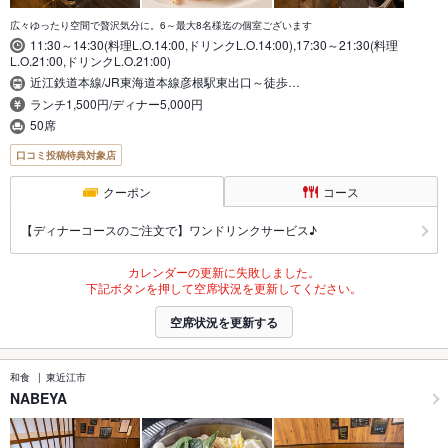
広々ゆったり空間で贅沢気分に。6～最大8名様迄の個室ございます
11:30～14:30(料理L.O.14:00,ドリンクL.O.14:00),17:30～21:30(料理
L.O.21:00,ドリンクL.O.21:00)
近江鉄道本線/JR東海道本線彦根駅東出口～徒歩…
ランチ1,500円/ディナー5,000円
50席
口コミ投稿特典対象店
クーポン
コース
【ディナーコースのご注文で】ワンドリンクサービス♪
カレンダーの更新に失敗しました。
下記ボタンを押して空席状況を更新してください。
空席状況を更新する
和食
東近江市
NABEYA