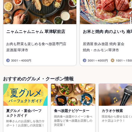
ニャムニャムニャム 草津駅前店
お米と焼肉 肉のよいち 南
お肉も野菜も楽しめる食べ放題専門店
居酒屋 飲み放題 焼肉 宴会
居酒屋/草津市
焼肉・ホルモン/草津市
3001～4000円
3001～4000円
1001～150
おすすめのグルメ・クーポン情報
夏グルメ・宴会パーフ
食べ放題ナビゲーター
カラオケ検索
ェクトガイド
焼肉食べ放題やスイーツ食べ
現在地から探せる近く
放題など食べ放題お店探しの
オケ店はコチラ！
幹事さんのお店探しを強力サ
決定版！
ポート！お店探しの決定版！