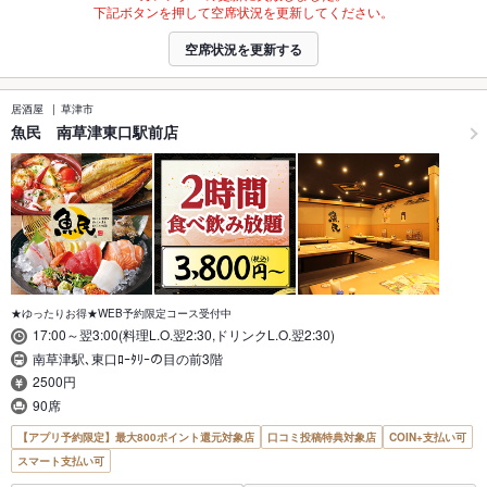
下記ボタンを押して空席状況を更新してください。
空席状況を更新する
居酒屋
草津市
魚民 南草津東口駅前店
★ゆったりお得★WEB予約限定コース受付中
17:00～翌3:00(料理L.O.翌2:30,ドリンクL.O.翌2:30)
南草津駅､東口ﾛｰﾀﾘｰの目の前3階
2500円
90席
【アプリ予約限定】最大800ポイント還元対象店
口コミ投稿特典対象店
COIN+支払い可
スマート支払い可