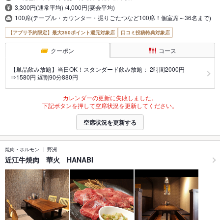
3,300円(通常平均) /4,000円(宴会平均)
100席(テーブル・カウンター・掘りごたつなど100席！個室席～36名まで)
【アプリ予約限定】最大350ポイント還元対象店
口コミ投稿特典対象店
クーポン
コース
【単品飲み放題】当日OK！スタンダード飲み放題： 2時間2000円
⇒1580円 遅割90分880円
カレンダーの更新に失敗しました。
下記ボタンを押して空席状況を更新してください。
空席状況を更新する
焼肉・ホルモン
野洲
近江牛焼肉 華火 HANABI