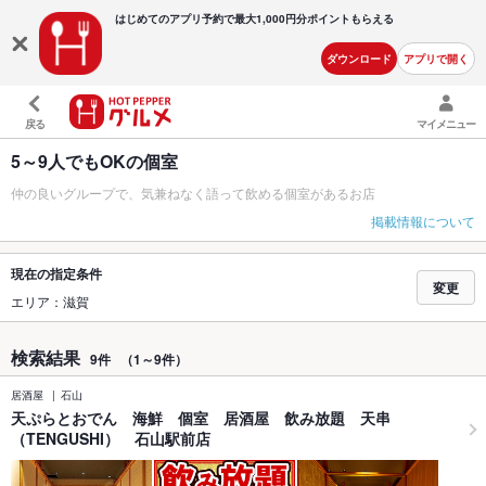
はじめてのアプリ予約で最大
1,000円分ポイントもらえる
ダウンロード
アプリで開く
戻る
マイメニュー
5～9人でもOKの個室
仲の良いグループで、気兼ねなく語って飲める個室があるお店
掲載情報について
現在の指定条件
変更
エリア：滋賀
検索結果
9件
（1～9件）
居酒屋
石山
天ぷらとおでん 海鮮 個室 居酒屋 飲み放題 天串
（TENGUSHI） 石山駅前店