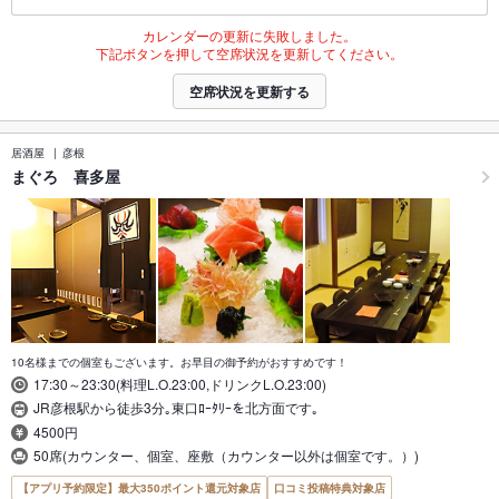
カレンダーの更新に失敗しました。
下記ボタンを押して空席状況を更新してください。
空席状況を更新する
居酒屋
彦根
まぐろ 喜多屋
10名様までの個室もございます。お早目の御予約がおすすめです！
17:30～23:30(料理L.O.23:00,ドリンクL.O.23:00)
JR彦根駅から徒歩3分｡東口ﾛｰﾀﾘｰを北方面です｡
4500円
50席(カウンター、個室、座敷（カウンター以外は個室です。）)
【アプリ予約限定】最大350ポイント還元対象店
口コミ投稿特典対象店