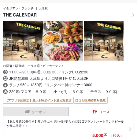
イタリアン・フレンチ
大津駅
THE CALENDAR
お洒落！駅直結！テラス席！ビアガーデン！
11:00～23:00(料理L.O.22:30,ドリンクL.O.22:30)
JR琵琶湖線 大津駅より北口徒歩1分 ﾋﾞｴﾗ大津2F
ランチ950～1850円ドリンクバー付/ディナー3000…
220席(フロア ８０席 小上がり ５０席 テラス ９０席)
【アプリ予約限定】最大350ポイント還元対象店
口コミ投稿特典対象店
クーポン
コース
【飲み放題90分付き】夏の手ぶらで片付け要らずのBBQプラン！ハートランドビール
が飲み放題！！
5,000円
（税込）