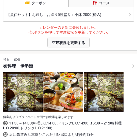
クーポン
コース
【魚仁セット】お通し＋お造り5種盛り＋小鉢 2000(税込)
カレンダーの更新に失敗しました。
下記ボタンを押して空席状況を更新してください。
空席状況を更新する
和食
彦根
御料理 伊勢幾
個室あり◇プライベート空間でお食事を楽しめます。
11:30～14:00(料理L.O.14:00,ドリンクL.O.14:00),16:30～21:00(料理
L.O.20:00,ドリンクL.O.21:00)
近江鉄道近江本線ひこね芹川駅出口より徒歩約13分