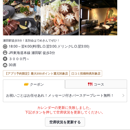
瀬田駅徒歩3分！送別会はでめきんでぜひ！
18:00～翌4:00(料理L.O.翌3:00,ドリンクL.O.翌3:00)
JR東海道本線 瀬田駅 徒歩3分
３０００円～
30席
【アプリ予約限定】最大350ポイント還元対象店
口コミ投稿特典対象店
クーポン
コース
お祝いごとはお任せあれ！メッセージ付きバースデープレート無料！
カレンダーの更新に失敗しました。
下記ボタンを押して空席状況を更新してください。
空席状況を更新する