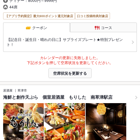
ディナー：8000円～9999円
44席
【アプリ予約限定】最大800ポイント還元対象店
口コミ投稿特典対象店
クーポン
コース
【記念日・誕生日・晴れの日に】サプライズプレート★特別プレゼン
ト！
カレンダーの更新に失敗しました。
下記ボタンを押して空席状況を更新してください。
空席状況を更新する
居酒屋
草津市
海鮮と創作天ぷら 個室居酒屋 もりした 南草津駅店