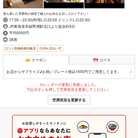
落ち着いた雰囲気の個室で極上のお肉をお召し上がり下さい！
17:30～22:30(料理L.O.22:00,ドリンクL.O.22:30)
JR東海道本線野洲駅北口より徒歩約3分
平均5000円
38席
口コミ投稿特典対象店
COIN+支払い可
クーポン
コース
お店からサプライズ♪お祝いプレート税込1500円でご用意してます。
カレンダーの更新に失敗しました。
下記ボタンを押して空席状況を更新してください。
空席状況を更新する