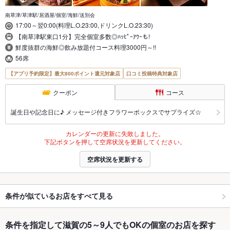
南草津/草津駅/居酒屋/個室/海鮮/送別会
17:00～翌0:00(料理L.O.23:00,ドリンクL.O.23:30)
【南草津駅東口1分】完全個室多数◎ﾊｯﾋﾟｰｱﾜｰも!
鮮度抜群の海鮮◎飲み放題付コース料理3000円～!!
56席
【アプリ予約限定】最大800ポイント還元対象店
口コミ投稿特典対象店
クーポン
コース
誕生日や記念日に♪ メッセージ付きフラワーボックスでサプライズ☆
カレンダーの更新に失敗しました。
下記ボタンを押して空席状況を更新してください。
空席状況を更新する
条件が似ているお店をすべて見る
条件を指定して滋賀の5～9人でもOKの個室のお店を探す