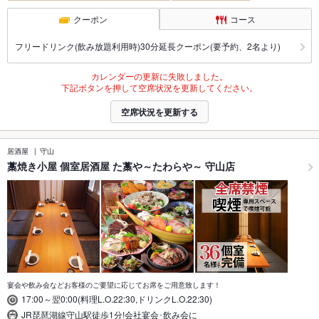
クーポン
コース
フリードリンク(飲み放題利用時)30分延長クーポン(要予約、2名より)
カレンダーの更新に失敗しました。
下記ボタンを押して空席状況を更新してください。
空席状況を更新する
居酒屋
守山
藁焼き小屋 個室居酒屋 た藁や～たわらや～ 守山店
宴会や飲み会などお客様のご要望に応じてお席をご用意致します！
17:00～翌0:00(料理L.O.22:30,ドリンクL.O.22:30)
JR琵琶湖線守山駅徒歩1分!会社宴会･飲み会に