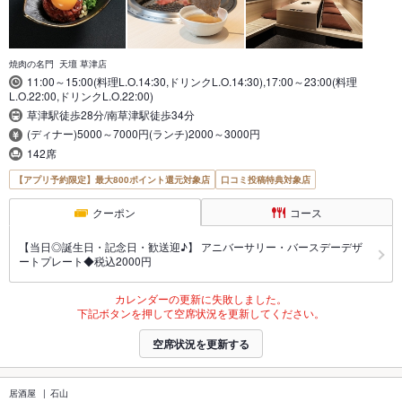
焼肉の名門 天壇 草津店
11:00～15:00(料理L.O.14:30,ドリンクL.O.14:30),17:00～23:00(料理
L.O.22:00,ドリンクL.O.22:00)
草津駅徒歩28分/南草津駅徒歩34分
(ディナー)5000～7000円(ランチ)2000～3000円
142席
【アプリ予約限定】最大800ポイント還元対象店
口コミ投稿特典対象店
クーポン
コース
【当日◎誕生日・記念日・歓送迎♪】 アニバーサリー・バースデーデザ
ートプレート◆税込2000円
カレンダーの更新に失敗しました。
下記ボタンを押して空席状況を更新してください。
空席状況を更新する
居酒屋
石山