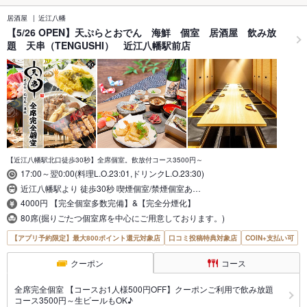
居酒屋
近江八幡
【5/26 OPEN】天ぷらとおでん 海鮮 個室 居酒屋 飲み放
題 天串（TENGUSHI） 近江八幡駅前店
【近江八幡駅北口徒歩30秒】全席個室。飲放付コース3500円～
17:00～翌0:00(料理L.O.23:01,ドリンクL.O.23:30)
近江八幡駅より 徒歩30秒 喫煙個室/禁煙個室あ…
4000円 【完全個室多数完備】&【完全分煙化】
80席(掘りごたつ個室席を中心にご用意しております。)
【アプリ予約限定】最大800ポイント還元対象店
口コミ投稿特典対象店
COIN+支払い可
クーポン
コース
全席完全個室 【コースお1人様500円OFF】クーポンご利用で飲み放題
コース3500円～生ビールもOK♪