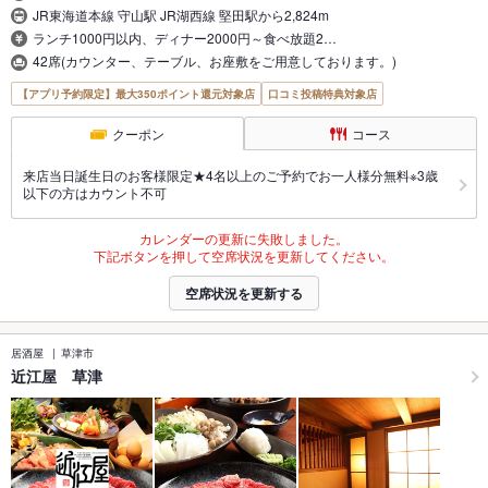
JR東海道本線 守山駅 JR湖西線 堅田駅から2,824m
ランチ1000円以内、ディナー2000円～食べ放題2…
42席(カウンター、テーブル、お座敷をご用意しております。)
【アプリ予約限定】最大350ポイント還元対象店
口コミ投稿特典対象店
クーポン
コース
来店当日誕生日のお客様限定★4名以上のご予約でお一人様分無料※3歳
以下の方はカウント不可
カレンダーの更新に失敗しました。
下記ボタンを押して空席状況を更新してください。
空席状況を更新する
居酒屋
草津市
近江屋 草津