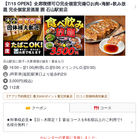
【7/15 OPEN】全席喫煙可◎完全個室完備◎お肉×海鮮×飲み放
題 完全個室居酒屋 囲 石山駅前店
石山駅近に餃子×大衆酒場が誕生！宴会も◎
16:00～翌1:00(料理L.O.翌0:00,ドリンクL.O.翌0:30)
JR草津(滋賀)駅東口より徒歩約2分
3,000円(税込)
112席
【アプリ予約限定】最大800ポイント還元対象店
口コミ投稿特典対象店
クーポン
コース
★幹事様必見★【日～木限定！】宴会コースを8名様以上のご利用で1
名様分無料！
カレンダーの更新に失敗しました。