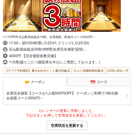
11/7OPEN 石山駅直結徒歩15秒。全席個室。飲放付コース3500円～
17:00～翌0:00(料理L.O.23:01,ドリンクL.O.23:30)
石山駅直結徒歩20秒/3時間/全席完全個室/貸切/…
4000円 【完全個室多数完備】
110席(掘りごたつ個室席を中心にご用意しております。)
【アプリ予約限定】最大800ポイント還元対象店
口コミ投稿特典対象店
COIN+支払い可
クーポン
コース
全席完全個室【コースお1人様500円OFF】 クーポンご利用で180分飲
み放題コース3500円～
カレンダーの更新に失敗しました。
下記ボタンを押して空席状況を更新してください。
空席状況を更新する