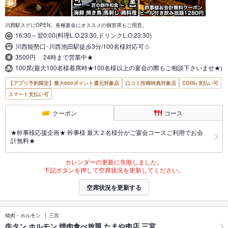
川西駅スグにOPEN。各種宴会にオススメの個室席もご用意。
16:30～翌0:00(料理L.O.23:30,ドリンクL.O.23:30)
川西能勢口･川西池田駅徒歩3分/100名様対応可☆
3500円 24時まで営業中★
100席(最大100名様着席時★100名様以上の宴会の際もご相談下さいませ★)
【アプリ予約限定】最大800ポイント還元対象店
口コミ投稿特典対象店
COIN+支払い可
スマート支払い可
クーポン
コース
★幹事様応援企画★ 幹事様 最大２名様分がご宴会コースご利用でお会
計無料★
カレンダーの更新に失敗しました。
下記ボタンを押して空席状況を更新してください。
空席状況を更新する
焼肉・ホルモン
三宮
牛タン ホルモン 焼肉食べ放題 たまや肉店 三宮