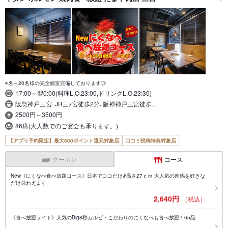
4名～20名様の完全個室完備しております◎
17:00～翌0:00(料理L.O.23:00,ドリンクL.O.23:30)
阪急神戸三宮･JR三ﾉ宮徒歩2分､阪神神戸三宮徒歩…
2500円～3500円
86席(大人数でのご宴会も承ります。)
【アプリ予約限定】最大800ポイント還元対象店
口コミ投稿特典対象店
クーポン
コース
New《にくなべ食べ放題コース》日本でココだけ♪高さ27ｃｍ 大人気の肉鍋を好きな
だけ味わえます
2,640円
（税込）
《食べ放題ライト》人気のBig8秒カルビ・こだわりのにくなべも食べ放題！65品