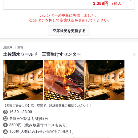
3,388円
（税込）
カレンダーの更新に失敗しました。
下記ボタンを押して空席状況を更新してください。
空席状況を更新する
居酒屋
三宮
土佐清水ワールド 三宮生けすセンター
【各種ご宴会に◎】広々空間で、詳細等各種ご相談ください！！
16:30～23:00
各線三宮駅より徒歩3分
3500円（飲み放題付コースもあり）
150席(人数に合わせた個室をご用意！)