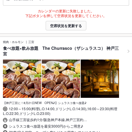
カレンダーの更新に失敗しました。
下記ボタンを押して空席状況を更新してください。
空席状況を更新する
焼肉・ホルモン
三宮
食べ放題×飲み放題 The Churrasco（ザシュラスコ） 神戸三
宮
【神戸三宮に！8月21日NEW OPEN♪】シュラスコ食べ放題♪
12:00～15:00(料理L.O.14:00,ドリンクL.O.14:30),16:00～23:30(料理
L.O.22:30,ドリンクL.O.23:00)
山手線三宮徒歩約1分/阪急神戸本線,神戸三宮約…
シュラスコ食べ放題を最安3000円からご用意♪