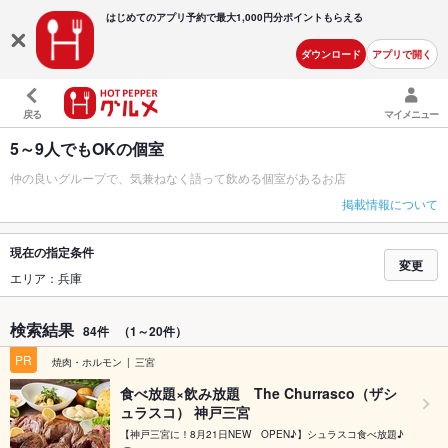
はじめてのアプリ予約で最大
1,000円分ポイントもらえる
ダウンロード
アプリで開く
戻る
マイメニュー
5～9人でもOKの個室
仲の良いグループで、気兼ねなく語って飲める個室があるお店
掲載情報について
現在の指定条件
変更
エリア：兵庫
検索結果
84件
（1～20件）
PR
焼肉・ホルモン
三宮
食べ放題×飲み放題 The Churrasco（ザシ
ュラスコ） 神戸三宮
【神戸三宮に！8月21日NEW OPEN♪】シュラスコ食べ放題♪