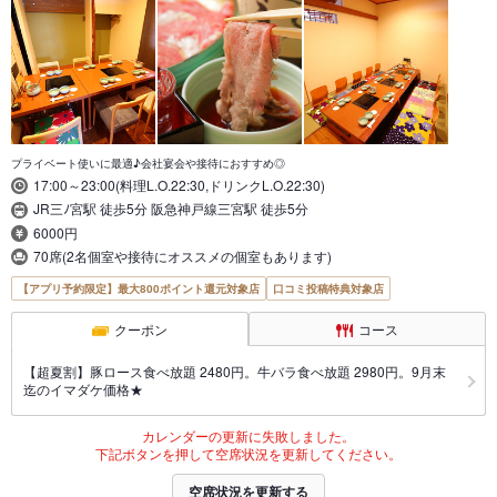
プライベート使いに最適♪会社宴会や接待におすすめ◎
17:00～23:00(料理L.O.22:30,ドリンクL.O.22:30)
JR三ﾉ宮駅 徒歩5分 阪急神戸線三宮駅 徒歩5分
6000円
70席(2名個室や接待にオススメの個室もあります)
【アプリ予約限定】最大800ポイント還元対象店
口コミ投稿特典対象店
クーポン
コース
【超夏割】豚ロース食べ放題 2480円。牛バラ食べ放題 2980円。9月末
迄のイマダケ価格★
カレンダーの更新に失敗しました。
下記ボタンを押して空席状況を更新してください。
空席状況を更新する