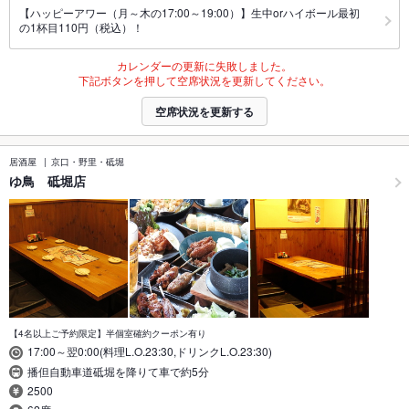
【ハッピーアワー（月～木の17:00～19:00）】生中orハイボール最初
の1杯目110円（税込）！
カレンダーの更新に失敗しました。
下記ボタンを押して空席状況を更新してください。
空席状況を更新する
居酒屋
京口・野里・砥堀
ゆ鳥 砥堀店
【4名以上ご予約限定】半個室確約クーポン有り
17:00～翌0:00(料理L.O.23:30,ドリンクL.O.23:30)
播但自動車道砥堀を降りて車で約5分
2500