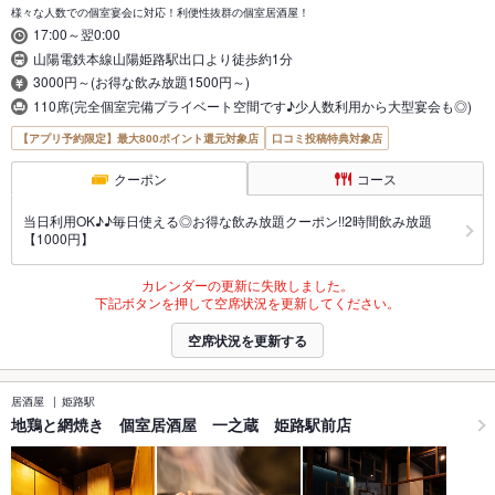
様々な人数での個室宴会に対応！利便性抜群の個室居酒屋！
17:00～翌0:00
山陽電鉄本線山陽姫路駅出口より徒歩約1分
3000円～(お得な飲み放題1500円～)
110席(完全個室完備プライベート空間です♪少人数利用から大型宴会も◎)
【アプリ予約限定】最大800ポイント還元対象店
口コミ投稿特典対象店
クーポン
コース
当日利用OK♪♪毎日使える◎お得な飲み放題クーポン!!2時間飲み放題
【1000円】
カレンダーの更新に失敗しました。
下記ボタンを押して空席状況を更新してください。
空席状況を更新する
居酒屋
姫路駅
地鶏と網焼き 個室居酒屋 一之蔵 姫路駅前店