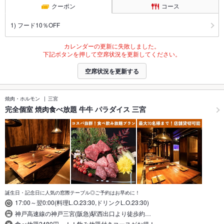
クーポン
コース
1) フード10％OFF
カレンダーの更新に失敗しました。
下記ボタンを押して空席状況を更新してください。
空席状況を更新する
焼肉・ホルモン
三宮
完全個室 焼肉食べ放題 牛牛 パラダイス 三宮
誕生日・記念日に人気の窓際テーブル◎ご予約はお早めに！
17:00～翌0:00(料理L.O.23:30,ドリンクL.O.23:30)
神戸高速線の神戸三宮(阪急)駅西出口より徒歩約…
食べ放題2480円～！！飲み放題付きコースがお得！