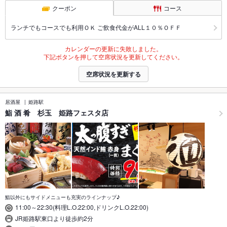
クーポン
コース
ランチでもコースでも利用ＯＫ ご飲食代金がALL１０％ＯＦＦ
カレンダーの更新に失敗しました。
下記ボタンを押して空席状況を更新してください。
空席状況を更新する
居酒屋
姫路駅
鮨 酒 肴 杉玉 姫路フェスタ店
鮨以外にもサイドメニューも充実のラインナップ♪
11:00～22:30(料理L.O.22:00,ドリンクL.O.22:00)
JR姫路駅東口より徒歩約2分