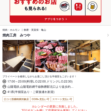
焼肉・ホルモン
飾磨・英賀保・亀山
焼肉工房 みつや
プライベートを確保しながらお過ごし頂ける半個室もございます！
17:00～23:00(料理L.O.22:00,ドリンクL.O.22:30)
山陽電鉄,山陽電鉄網干線飾磨駅北口より徒歩約…
41席(半個室あり・ご家族連れ歓迎)
口コミ投稿特典対象店
COIN+支払い可
スマート支払い可
カレンダーの更新に失敗しました。
下記ボタンを押して空席状況を更新してください。