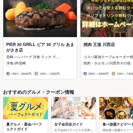
PIER 30 GRILL ピア 30 グリル あま
焼肉 王道 川西店
がさき店
尼崎 ハンバーグ 洋食 ランチ デ…
コスパ最強テーブルオーダー
洋食/JR尼崎
焼肉・ホルモン/川西市その他
1501～2000円
1001～1500円
3001～4000円
1001～150
おすすめのグルメ・クーポン情報
夏グルメ・宴会パーフ
女子会完全ガイド
食べ放題ナビゲー
ェクトガイド
女子会向けサービスが充実し
焼肉食べ放題やスイー