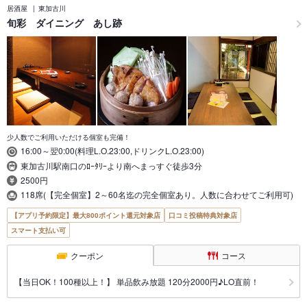
居酒屋
東加古川
旬彩 ダイニング あし跡
少人数でご利用いただける個室も完備！
16:00～翌0:00(料理L.O.23:00,ドリンクL.O.23:00)
東加古川駅南口のﾛｰﾀﾘｰより南へまっすぐ徒歩3分
2500円
118席(【完全個室】2～60名迄の完全個室あり。人数に合わせてご利用可)
【アプリ予約限定】最大800ポイント還元対象店
口コミ投稿特典対象店
スマート支払い可
クーポン
コース
【当日OK！100種以上！】 単品飲み放題 120分2000円♪LO直前！