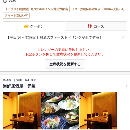
62席
【アプリ予約限定】最大350ポイント還元対象店
口コミ投稿特典対象店
COIN+支払い可
スマート支払い可
クーポン
コース
【平日(月～木)限定】対象のファーストドリンクが全て半額！
カレンダーの更新に失敗しました。
下記ボタンを押して空席状況を更新してください。
空席状況を更新する
居酒屋
魚町・塩町周辺
海鮮居酒屋 元氣