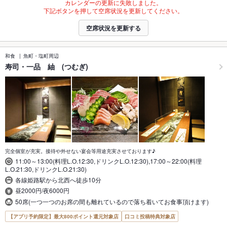
カレンダーの更新に失敗しました。
下記ボタンを押して空席状況を更新してください。
空席状況を更新する
和食
魚町・塩町周辺
寿司・一品 紬 (つむぎ)
完全個室が充実。接待や外せない宴会等用途充実させております♪
11:00～13:00(料理L.O.12:30,ドリンクL.O.12:30),17:00～22:00(料理
L.O.21:30,ドリンクL.O.21:30)
各線姫路駅から北西へ徒歩10分
昼2000円/夜6000円
50席(一つ一つのお席の間も離れているので落ち着いてお食事頂けます)
【アプリ予約限定】最大800ポイント還元対象店
口コミ投稿特典対象店