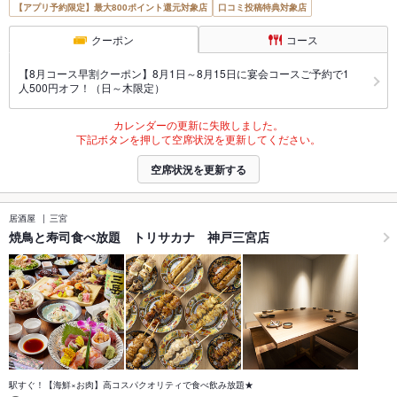
【アプリ予約限定】最大800ポイント還元対象店
口コミ投稿特典対象店
クーポン
コース
【8月コース早割クーポン】8月1日～8月15日に宴会コースご予約で1
人500円オフ！（日～木限定）
カレンダーの更新に失敗しました。
下記ボタンを押して空席状況を更新してください。
空席状況を更新する
居酒屋
三宮
焼鳥と寿司食べ放題 トリサカナ 神戸三宮店
駅すぐ！【海鮮×お肉】高コスパクオリティで食べ飲み放題★