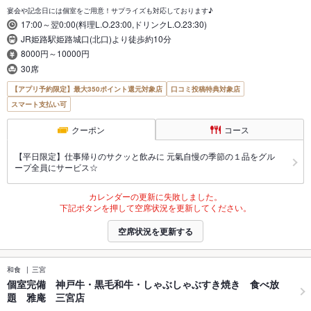
宴会や記念日には個室をご用意！サプライズも対応しております♪
17:00～翌0:00(料理L.O.23:00,ドリンクL.O.23:30)
JR姫路駅姫路城口(北口)より徒歩約10分
8000円～10000円
30席
【アプリ予約限定】最大350ポイント還元対象店
口コミ投稿特典対象店
スマート支払い可
クーポン
コース
【平日限定】仕事帰りのサクッと飲みに 元氣自慢の季節の１品をグル
ープ全員にサービス☆
カレンダーの更新に失敗しました。
下記ボタンを押して空席状況を更新してください。
空席状況を更新する
和食
三宮
個室完備 神戸牛・黒毛和牛・しゃぶしゃぶすき焼き 食べ放
題 雅庵 三宮店