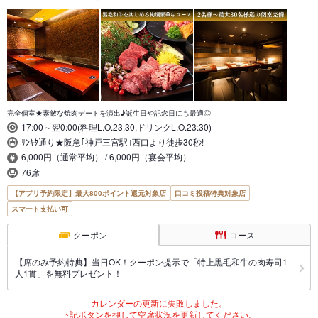
完全個室★素敵な焼肉デートを演出♪誕生日や記念日にも最適◎
17:00～翌0:00(料理L.O.23:30,ドリンクL.O.23:30)
ｻﾝｷﾀ通り★阪急｢神戸三宮駅｣西口より徒歩30秒!
6,000円（通常平均） / 6,000円（宴会平均）
76席
【アプリ予約限定】最大800ポイント還元対象店
口コミ投稿特典対象店
スマート支払い可
クーポン
コース
【席のみ予約特典】当日OK！クーポン提示で「特上黒毛和牛の肉寿司1
人1貫」を無料プレゼント！
カレンダーの更新に失敗しました。
下記ボタンを押して空席状況を更新してください。