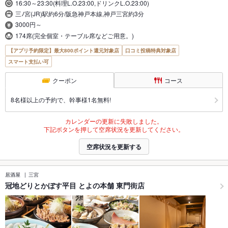
16:30～23:30(料理L.O.23:00,ドリンクL.O.23:00)
三ﾉ宮(JR)駅約6分/阪急神戸本線,神戸三宮約3分
3000円～
174席(完全個室・テーブル席などご用意。)
【アプリ予約限定】最大800ポイント還元対象店
口コミ投稿特典対象店
スマート支払い可
クーポン
コース
8名様以上の予約で、幹事様1名無料!
カレンダーの更新に失敗しました。
下記ボタンを押して空席状況を更新してください。
空席状況を更新する
居酒屋
三宮
冠地どりとかぼす平目 とよの本舗 東門街店