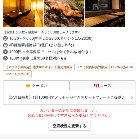
【個室】少人数～個室ok！ゆっくりお愉しみ頂けます♪
16:30～翌0:00(料理L.O.23:00,ドリンクL.O.23:30)
JR姫路駅姫路城口(北口)より徒歩約5分
4000円＜全席個室でコースは全て飲み放題付き＞
100席((個室は最大50名様対応★))
【アプリ予約限定】最大800ポイント還元対象店
口コミ投稿特典対象店
COIN+支払い可
スマート支払い可
クーポン
コース
【記念日特典】1皿1000円でメッセージ付きデザートプレートご提供♪
カレンダーの更新に失敗しました。
下記ボタンを押して空席状況を更新してください。
空席状況を更新する