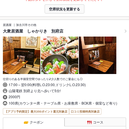
空席状況を更新する
居酒屋
加古川市その他
大衆居酒屋 しゃかりき 別府店
仕切りのある半個室空間でゆったり♪少人数でのご宴会にも◎
17:00～翌0:00(料理L.O.23:00,ドリンクL.O.23:30)
山陽電鉄 別府より北へ歩いて5分!
2000円
100席(カウンター席・テーブル席・お座敷席・BOX席・個室など有り)
【アプリ予約限定】最大350ポイント還元対象店
口コミ投稿特典対象店
クーポン
コース