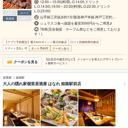
12:00～15:00(料理L.O.14:00,ドリンク
L.O.14:30),16:00～23:30(料理L.O.22:30,ドリンク
L.O.23:00)
個室
カード
山手線三宮徒歩約1分/阪急神戸本線,神戸三宮約…
禁煙席
喫煙席
シュラスコ食べ放題を最安3000円からご用意♪
78席(完全個室・テーブル席などをご用意しておりま
す！)
【アプリ予約限定】最大800ポイント還元対象店
口コミ投稿特典対象店
スマート支払い可
ネット予約可
クーポンあり
【記念日や誕生日など】 メッセージを添えたデザートプレー
クーポンを見る
ト無料サービス！
居酒屋
姫路駅
大人の隠れ家個室居酒屋 はなれ 姫路駅前店