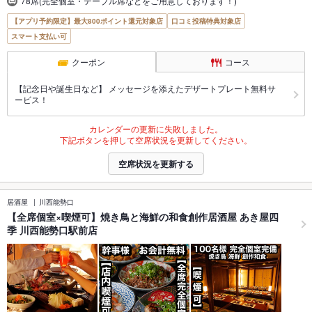
78席(完全個室・テーブル席などをご用意しております！)
【アプリ予約限定】最大800ポイント還元対象店
口コミ投稿特典対象店
スマート支払い可
クーポン
コース
【記念日や誕生日など】 メッセージを添えたデザートプレート無料サ
ービス！
カレンダーの更新に失敗しました。
下記ボタンを押して空席状況を更新してください。
空席状況を更新する
居酒屋
川西能勢口
【全席個室×喫煙可】焼き鳥と海鮮の和食創作居酒屋 あき屋四
季 川西能勢口駅前店