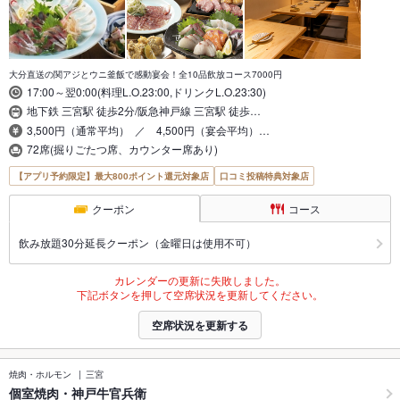
大分直送の関アジとウニ釜飯で感動宴会！全10品飲放コース7000円
17:00～翌0:00(料理L.O.23:00,ドリンクL.O.23:30)
地下鉄 三宮駅 徒歩2分/阪急神戸線 三宮駅 徒歩…
3,500円（通常平均） ／ 4,500円（宴会平均）…
72席(掘りごたつ席、カウンター席あり)
【アプリ予約限定】最大800ポイント還元対象店
口コミ投稿特典対象店
クーポン
コース
飲み放題30分延長クーポン（金曜日は使用不可）
カレンダーの更新に失敗しました。
下記ボタンを押して空席状況を更新してください。
空席状況を更新する
焼肉・ホルモン
三宮
個室焼肉・神戸牛官兵衛