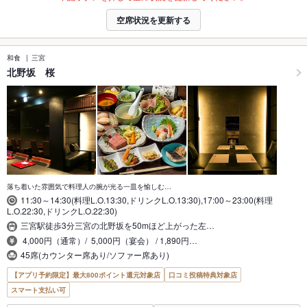
空席状況を更新する
和食
三宮
北野坂 桜
落ち着いた雰囲気で料理人の腕が光る一皿を愉しむ…
11:30～14:30(料理L.O.13:30,ドリンクL.O.13:30),17:00～23:00(料理
L.O.22:30,ドリンクL.O.22:30)
三宮駅徒歩3分三宮の北野坂を50mほど上がった左…
4,000円（通常）/ 5,000円（宴会） / 1,890円…
45席(カウンター席あり/ソファー席あり)
【アプリ予約限定】最大800ポイント還元対象店
口コミ投稿特典対象店
スマート支払い可