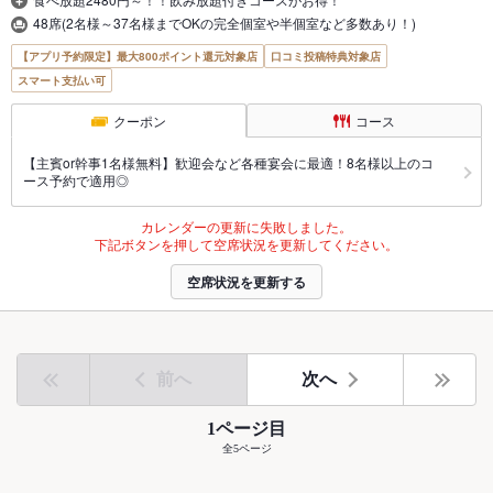
48席(2名様～37名様までOKの完全個室や半個室など多数あり！)
【アプリ予約限定】最大800ポイント還元対象店
口コミ投稿特典対象店
スマート支払い可
クーポン
コース
【主賓or幹事1名様無料】歓迎会など各種宴会に最適！8名様以上のコ
ース予約で適用◎
カレンダーの更新に失敗しました。
下記ボタンを押して空席状況を更新してください。
空席状況を更新する
前へ
次へ
1ページ目
全5ページ