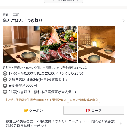
和食
三宮
魚とごはん つき灯り
月灯りと坪庭のある粋な空間…全席掘りごたつ完全個室は2～20名
17:00～翌0:30(料理L.O.23:30,ドリンクL.O.23:30)
各線三宮駅 徒歩3分(神戸ｻｳﾅ東隣りすぐ)
★宴会平均5000円
24席(つき灯りこぼれる坪庭個室が大人気！)
【アプリ予約限定】最大800ポイント還元対象店
口コミ投稿特典対象店
クーポン
コース
歓迎会や懇親会に！2H飲放付『つき灯りコース 』6000円限定！飲み放
題30分延長無料クーポン！