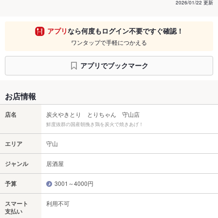
2026/01/22 更新
アプリ
なら何度もログイン不要ですぐ確認！
ワンタップで手軽につかえる
アプリでブックマーク
お店情報
店名
炭火やきとり とりちゃん 守山店
鮮度抜群の国産朝挽き鶏を炭火で焼きあげ！
エリア
守山
ジャンル
居酒屋
予算
3001～4000円
スマート
利用不可
支払い