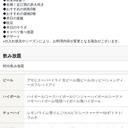
◆名物！近江鶏の炭火焼き
◆おすすめの焼鳥5種
◆おすすめの揚物2種
◆本日の釜飯
◆枝豆
◆本日のサラダ
◆キャベツ食べ放題
◆デザート
※仕入れ状況やシーズンにより、お料理内容が変更となる場合がございます。
飲み放題
90分飲み放題
ビール
アサヒスーパードライ 生ビール/瓶ビール/ホッピー/シャンディ
ーガフ/レッドアイ
ハイボール
ハイボール/コークハイボール/ジンジャーハイボール/シークァ
ーサーハイボール/琉球ハイボール/角ハイボール
チューハイ
レモン/ライム/青りんご/カルピス/シークァーサー/ゆず/トマト/
ラムネ