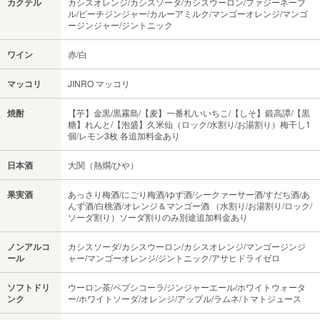
カクテル
カシスオレンジ/カシスソーダ/カシスウーロン/ファジーネーブ
ル/ピーチジンジャー/カルーアミルク/マンゴーオレンジ/マンゴ
ージンジャー/ジントニック
ワイン
赤/白
マッコリ
JINRO マッコリ
焼酎
【芋】金黒/黒霧島/【麦】一番札/いいちこ/【しそ】鍛高譚/【黒
糖】れんと/【泡盛】久米仙（ロック/水割り/お湯割り）梅干し1
個/レモン3枚 各追加料金あり
日本酒
大関（熱燗/ひや）
果実酒
あっさり梅酒/にごり梅酒/ゆず酒/シークァーサー酒/すだち酒/あ
んず酒/白桃酒/オレンジ＆マンゴー酒 （水割り/お湯割り/ロック/
ソーダ割り）ソーダ割りのみ別途追加料金あり
ノンアルコ
カシスソーダ/カシスウーロン/カシスオレンジ/マンゴージンジ
ール
ャー/マンゴーオレンジ/ジントニック/アサヒドライゼロ
ソフトドリ
ウーロン茶/ペプシコーラ/ジンジャーエール/ホワイトウォータ
ンク
ー/ホワイトソーダ/オレンジ/アップル/ラムネ/トマトジュース