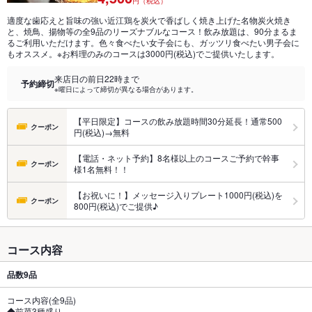
円（税込）
適度な歯応えと旨味の強い近江鶏を炭火で香ばしく焼き上げた名物炭火焼き
と、焼鳥、揚物等の全9品のリーズナブルなコース！飲み放題は、90分まるま
るご利用いただけます。色々食べたい女子会にも、ガッツリ食べたい男子会に
もオススメ。※お料理のみのコースは3000円(税込)でご提供いたします。
来店日の前日22時まで
予約締切
※曜日によって締切が異なる場合があります。
【平日限定】コースの飲み放題時間30分延長！通常500
クーポン
円(税込)→無料
【電話・ネット予約】8名様以上のコースご予約で幹事
クーポン
様1名無料！！
【お祝いに！】メッセージ入りプレート1000円(税込)を
クーポン
800円(税込)でご提供♪
コース内容
品数
9品
コース内容(全9品)
◆前菜3種盛り