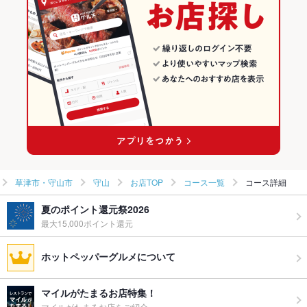
草津市・守山市 × 和食
滋賀 × 和風
守山のグルメランキング
草津市・守山市 × 焼き鳥・鶏料理
滋賀 × 和食
守山の居酒屋ランキング
守山駅 × 和食
滋賀 × 焼き鳥・鶏料理
守山駅 × 焼き鳥・鶏料理
草津市・守山市
守山
お店TOP
コース一覧
コース詳細
夏のポイント還元祭2026
最大15,000ポイント還元
ホットペッパーグルメについて
マイルがたまるお店特集！
マイルがたまるお店をご紹介