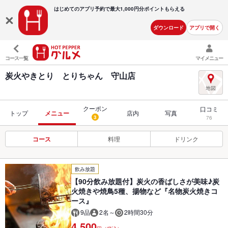
はじめてのアプリ予約で最大
1,000円分ポイントもらえる
ダウンロード
アプリで開く
コース一覧
マイメニュー
炭火やきとり とりちゃん 守山店
クーポン
口コミ
トップ
メニュー
店内
写真
3
76
コース
料理
ドリンク
飲み放題
【90分飲み放題付】炭火の香ばしさが美味♪炭
火焼きや焼鳥5種、揚物など『名物炭火焼きコ
ース』
9品
2名～
2時間30分
4,500