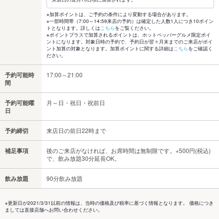
※加算ポイントは、ご予約の条件により変動する場合があります。
※一部時間帯（7:00～14:59来店の予約）は確定した人数1人につき10ポイン
トとなります。詳しくは
こちら
をご覧ください。
※ポイントプラスで加算されるポイントは、ホットペッパーグルメ限定ポイ
ントになります。対象日時の予約で、予約日が翌々月末までのご来店がポイ
ント加算の対象となります。加算ポイントに関する詳細は
こちら
をご確認く
ださい。
予約可能時
17:00～21:00
間
予約可能曜
月～日・祝日・祝前日
日
予約締切
来店日の前日22時まで
補足事項
後のご来店がなければ、お席時間は無制限です。+500円(税込)
で、飲み放題30分延長OK。
飲み放題
90分飲み放題
※更新日が2021/3/31以前の情報は、当時の価格及び税率に基づく情報となります。 価格につき
ましては直接店舗へお問い合わせください。