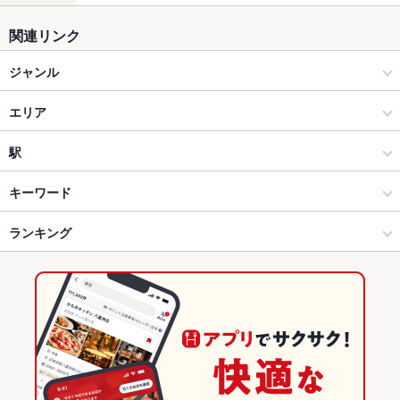
関連リンク
ジャンル
居酒屋
エリア
和風
守山
駅
草津市・守山市 × 居酒屋
守山 × 居酒屋
守山駅
キーワード
草津市・守山市 × 和風
守山 × 和風
ランキング
手羽先
からあげ
お茶漬け
串かつ
馬刺し
エビ料理
カニ料理
刺身
にんにく料理
フライドポテト
ウインナー
うどん
炭火焼き鳥
守山駅 × 居酒屋
守山 × 和食
滋賀のグルメランキング
レバー
つくね
鶏皮
炭火焼
牛タン
バーベキュー
パンケーキ
守山駅 × 和風
守山 × 焼き鳥・鶏料理
滋賀の居酒屋ランキング
デザート
アヒージョ
生ハム
たこ焼き
和食
滋賀
草津市・守山市のグルメランキング
焼き鳥・鶏料理
滋賀 × 居酒屋
草津市・守山市の居酒屋ランキング