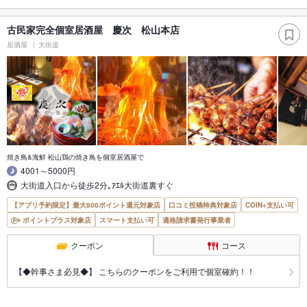
古民家完全個室居酒屋 慶次 松山本店
居酒屋
大街道
焼き鳥&海鮮 松山鶏の焼き鳥を個室居酒屋で
4001～5000円
大街道入口から徒歩2分｡ｱｴﾙ大街道裏すぐ
【アプリ予約限定】最大800ポイント還元対象店
口コミ投稿特典対象店
COIN+支払い可
ポイントプラス対象店
スマート支払い可
適格請求書発行事業者
クーポン
コース
【◆幹事さま必見◆】 こちらのクーポンをご利用で個室確約！！