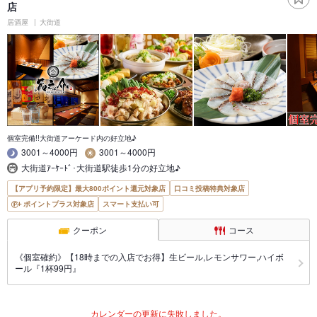
店
居酒屋
大街道
個室完備!!大街道アーケード内の好立地♪
3001～4000円
3001～4000円
大街道ｱｰｹｰﾄﾞ･大街道駅徒歩1分の好立地♪
【アプリ予約限定】最大800ポイント還元対象店
口コミ投稿特典対象店
ポイントプラス対象店
スマート支払い可
クーポン
コース
《個室確約》【18時までの入店でお得】生ビール,レモンサワー,ハイボ
ール『1杯99円』
カレンダーの更新に失敗しました。