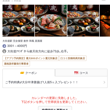
居酒屋
大街道
大街道駅 完全個室 創作 和風 居酒屋
3001～4000円
大街道ｱﾏﾝﾀﾞから銀天街方向に徒歩73歩｡右手｡
【アプリ予約限定】最大800ポイント還元対象店
口コミ投稿特典対象店
適格請求書発行事業者
クーポン
コース
ご予約特典♪大分中津唐揚げ1人前5ヶ入プレゼント！！
カレンダーの更新に失敗しました。
下記ボタンを押して空席状況を更新してください。