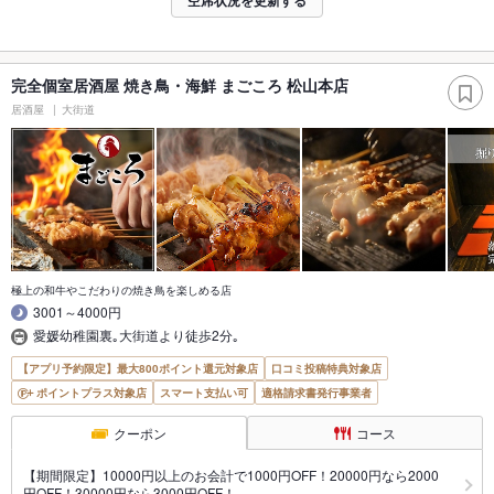
空席状況を更新する
完全個室居酒屋 焼き鳥・海鮮 まごころ 松山本店
居酒屋
大街道
極上の和牛やこだわりの焼き鳥を楽しめる店
3001～4000円
愛媛幼稚園裏｡大街道より徒歩2分｡
【アプリ予約限定】最大800ポイント還元対象店
口コミ投稿特典対象店
ポイントプラス対象店
スマート支払い可
適格請求書発行事業者
クーポン
コース
【期間限定】10000円以上のお会計で1000円OFF！20000円なら2000
円OFF！30000円なら3000円OFF！