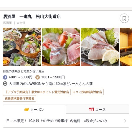
居酒屋 一進丸 松山大街道店
居酒屋
大街道
自慢の藁焼きと海鮮が旨いお店
4001～5000円
1001～1500円
大街道内のLAWSONから南に30mほど｡一六さんの前
【アプリ予約限定】最大800ポイント還元対象店
口コミ投稿特典対象店
適格請求書発行事業者
クーポン
コース
日～木限定！ 10名以上の予約で幹事様1名無料 ※現金払いのみ