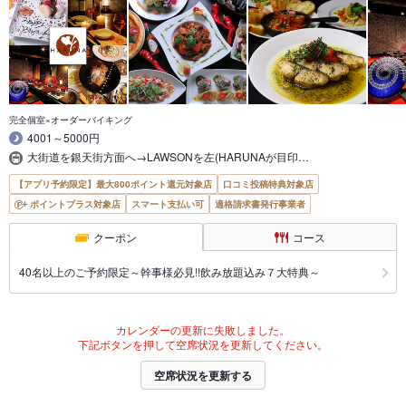
完全個室×オーダーバイキング
4001～5000円
大街道を銀天街方面へ→LAWSONを左(HARUNAが目印…
【アプリ予約限定】最大800ポイント還元対象店
口コミ投稿特典対象店
ポイントプラス対象店
スマート支払い可
適格請求書発行事業者
クーポン
コース
40名以上のご予約限定～幹事様必見!!飲み放題込み７大特典～
カレンダーの更新に失敗しました。
下記ボタンを押して空席状況を更新してください。
空席状況を更新する