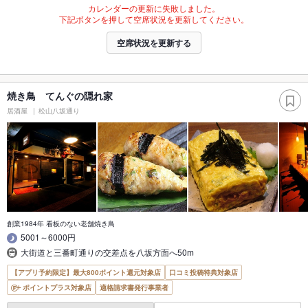
カレンダーの更新に失敗しました。
下記ボタンを押して空席状況を更新してください。
空席状況を更新する
焼き鳥 てんぐの隠れ家
居酒屋
松山八坂通り
創業1984年 看板のない老舗焼き鳥
5001～6000円
大街道と三番町通りの交差点を八坂方面へ50m
【アプリ予約限定】最大800ポイント還元対象店
口コミ投稿特典対象店
ポイントプラス対象店
適格請求書発行事業者