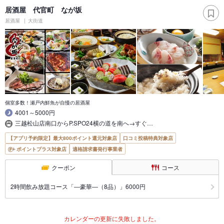
居酒屋 代官町 なが坂
居酒屋
大街道
個室多数！瀬戸内鮮魚が自慢の居酒屋
4001～5000円
三越松山店南口からP.SPO24横の道を南へ→すぐ…
【アプリ予約限定】最大800ポイント還元対象店
口コミ投稿特典対象店
ポイントプラス対象店
適格請求書発行事業者
クーポン
コース
2時間飲み放題コース「―豪華―（8品）」6000円
カレンダーの更新に失敗しました。