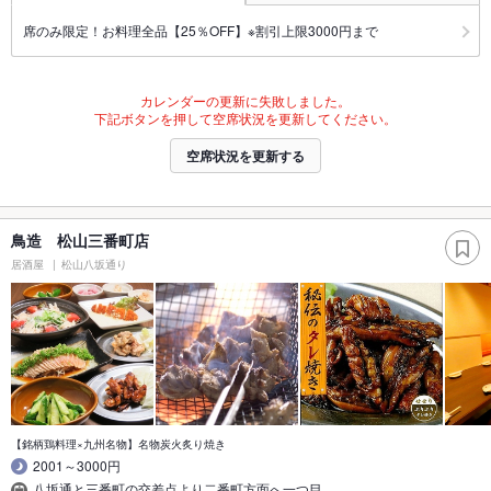
席のみ限定！お料理全品【25％OFF】※割引上限3000円まで
カレンダーの更新に失敗しました。
下記ボタンを押して空席状況を更新してください。
空席状況を更新する
鳥造 松山三番町店
居酒屋
松山八坂通り
【銘柄鶏料理×九州名物】名物炭火炙り焼き
2001～3000円
八坂通と三番町の交差点より二番町方面へ一つ目…