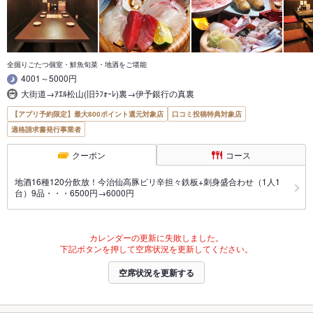
全掘りごたつ個室・鮮魚旬菜・地酒をご堪能
4001～5000円
大街道→ｱｴﾙ松山(旧ﾗﾌｫｰﾚ)裏→伊予銀行の真裏
【アプリ予約限定】最大800ポイント還元対象店
口コミ投稿特典対象店
適格請求書発行事業者
クーポン
コース
地酒16種120分飲放！今治仙高豚ピリ辛担々鉄板+刺身盛合わせ（1人1
台）9品・・・6500円→6000円
カレンダーの更新に失敗しました。
下記ボタンを押して空席状況を更新してください。
空席状況を更新する