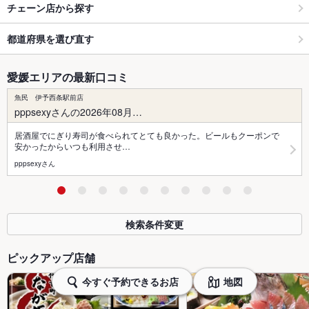
チェーン店から探す
都道府県を選び直す
愛媛エリアの最新口コミ
魚民 伊予西条駅前店
pppsexyさんの2026年08月…
居酒屋でにぎり寿司が食べられてとても良かった。ビールもクーポンで
安かったからいつも利用させ…
pppsexyさん
検索条件変更
ピックアップ店舗
今すぐ予約できるお店
地図