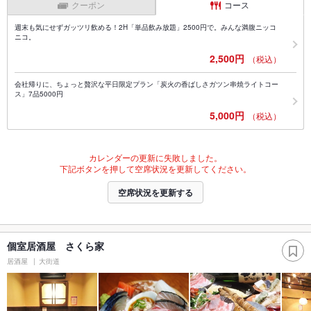
クーポン
コース
週末も気にせずガッツリ飲める！2H「単品飲み放題」2500円で。みんな満腹ニッコ
ニコ。
2,500円
（税込）
会社帰りに、ちょっと贅沢な平日限定プラン「炭火の香ばしさガツン串焼ライトコー
ス」7品5000円
5,000円
（税込）
カレンダーの更新に失敗しました。
下記ボタンを押して空席状況を更新してください。
空席状況を更新する
個室居酒屋 さくら家
居酒屋
大街道