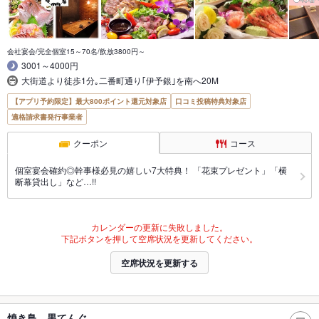
会社宴会/完全個室15～70名/飲放3800円～
3001～4000円
大街道より徒歩1分｡二番町通り｢伊予銀｣を南へ20M
【アプリ予約限定】最大800ポイント還元対象店
口コミ投稿特典対象店
適格請求書発行事業者
クーポン
コース
個室宴会確約◎幹事様必見の嬉しい7大特典！ 「花束プレゼント」「横
断幕貸出し」など…!!
カレンダーの更新に失敗しました。
下記ボタンを押して空席状況を更新してください。
空席状況を更新する
焼き鳥 黒てんぐ