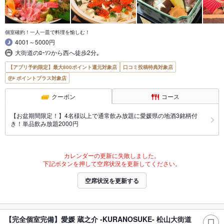
個室確約！一人一皿で料理を愉しむ！
4001～5000円
大街道のﾛｰｿﾝから西へ徒歩2分｡
【アプリ予約限定】最大800ポイント還元対象店
口コミ投稿特典対象店
ポイントプラス対象店
クーポン
コース
【お盆期間限定！】4名様以上で通常飲み放題に愛媛県の地酒3銘柄付
き！単品飲み放題2000円
カレンダーの更新に失敗しました。
下記ボタンを押して空席状況を更新してください。
空席状況を更新する
【完全個室完備】愛媛 蔵之介 -KURANOSUKE- 松山大街道