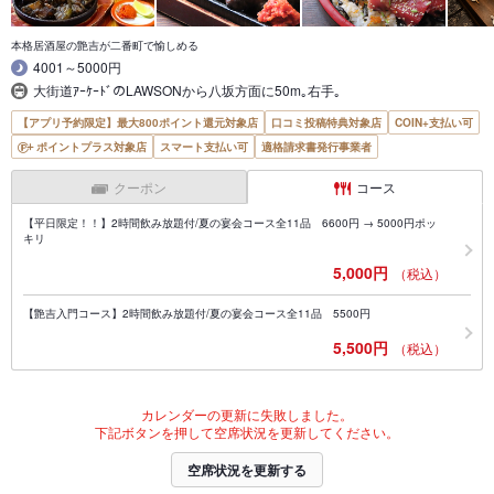
本格居酒屋の艶吉が二番町で愉しめる
4001～5000円
大街道ｱｰｹｰﾄﾞのLAWSONから八坂方面に50m｡右手｡
【アプリ予約限定】最大800ポイント還元対象店
口コミ投稿特典対象店
COIN+支払い可
ポイントプラス対象店
スマート支払い可
適格請求書発行事業者
クーポン
コース
【平日限定！！】2時間飲み放題付/夏の宴会コース全11品 6600円 → 5000円ポッ
キリ
5,000円
（税込）
【艶吉入門コース】2時間飲み放題付/夏の宴会コース全11品 5500円
5,500円
（税込）
カレンダーの更新に失敗しました。
下記ボタンを押して空席状況を更新してください。
空席状況を更新する