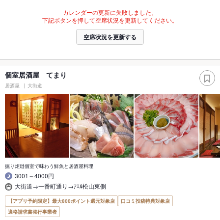
カレンダーの更新に失敗しました。
下記ボタンを押して空席状況を更新してください。
空席状況を更新する
個室居酒屋 てまり
居酒屋
大街道
掘り炬燵個室で味わう鮮魚と居酒屋料理
3001～4000円
大街道→一番町通り→ｱｴﾙ松山東側
【アプリ予約限定】最大800ポイント還元対象店
口コミ投稿特典対象店
適格請求書発行事業者