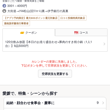
全掘りごたつ個室・鮮魚旬菜をご堪能
3001～4000円
大街道→ｱｴﾙ松山(旧ﾗﾌｫｰﾚ)裏→伊予銀行の真裏
【アプリ予約限定】最大800ポイント還元対象店
口コミ投稿特典対象店
適格請求書発行事業者
クーポン
コース
120分飲み放題【本日のお造り盛合わせ+豚肉のすき焼小鍋（1人1
台）】9品5000円
カレンダーの更新に失敗しました。
下記ボタンを押して空席状況を更新してください。
空席状況を更新する
愛媛で、特集・シーンから探す
9
結納・顔合わせ食事会・慶事に