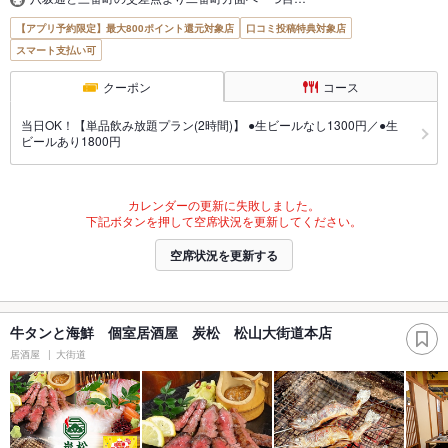
【アプリ予約限定】最大800ポイント還元対象店
口コミ投稿特典対象店
スマート支払い可
クーポン
コース
当日OK！【単品飲み放題プラン(2時間)】 ●生ビールなし1300円／●生
ビールあり1800円
カレンダーの更新に失敗しました。
下記ボタンを押して空席状況を更新してください。
空席状況を更新する
牛タンと海鮮 個室居酒屋 炭松 松山大街道本店
居酒屋
大街道