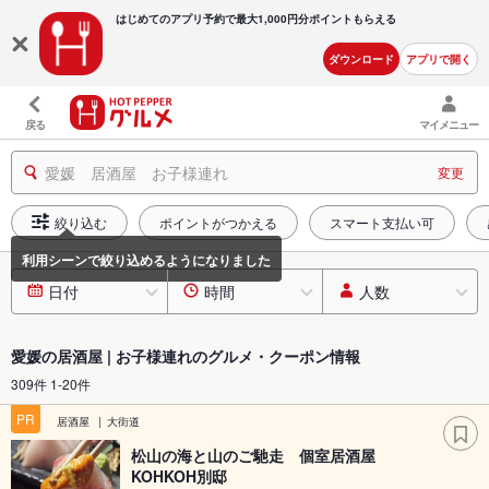
はじめてのアプリ予約で最大
1,000円分ポイントもらえる
ダウンロード
アプリで開く
戻る
マイメニュー
愛媛 居酒屋 お子様連れ
変更
絞り込む
ポイントがつかえる
スマート支払い可
日付
時間
人数
愛媛の居酒屋 | お子様連れのグルメ・クーポン情報
309件 1-20件
PR
居酒屋
大街道
松山の海と山のご馳走 個室居酒屋
KOHKOH別邸