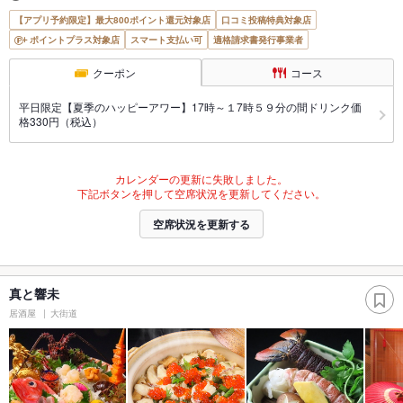
【アプリ予約限定】最大800ポイント還元対象店
口コミ投稿特典対象店
ポイントプラス対象店
スマート支払い可
適格請求書発行事業者
クーポン
コース
平日限定【夏季のハッピーアワー】17時～１7時５９分の間ドリンク価
格330円（税込）
カレンダーの更新に失敗しました。
下記ボタンを押して空席状況を更新してください。
空席状況を更新する
真と響未
居酒屋
大街道