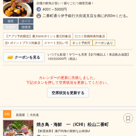
自慢の鮮魚が旨い！掘りごたつ個室完備！
4001～5000円
二番町通り伊予銀行大街道支店を南に約50mくだる｡
個室
カード
禁煙席
喫煙席
【アプリ予約限定】最大800ポイント還元対象店
口コミ投稿特典対象店
ポイントプラス対象店
スマート支払い可
ネット予約可
クーポンあり
いつでも歓迎！サワーも充実【全70種以上！単品飲み放題】
クーポンを見る
120分2300円（税込）
カレンダーの更新に失敗しました。
下記ボタンを押して空席状況を更新してください。
空席状況を更新する
PR
居酒屋
大街道
焼き鳥・海鮮 一（ICHI）松山二番町
【鮮度抜群】瀬戸内海の新鮮なお刺身♪