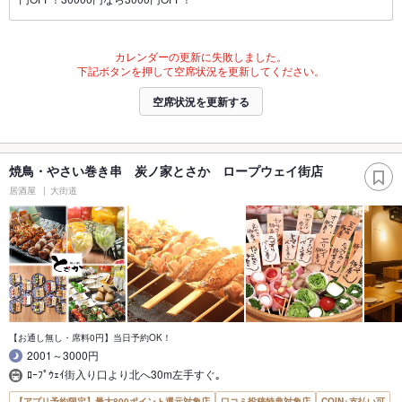
カレンダーの更新に失敗しました。
下記ボタンを押して空席状況を更新してください。
空席状況を更新する
焼鳥・やさい巻き串 炭ノ家とさか ロープウェイ街店
居酒屋
大街道
【お通し無し・席料0円】当日予約OK！
2001～3000円
ﾛｰﾌﾟｳｪｲ街入り口より北へ30m左手すぐ｡
【アプリ予約限定】最大800ポイント還元対象店
口コミ投稿特典対象店
COIN+支払い可