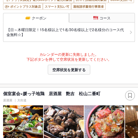
ポイントプラス対象店
スマート支払い可
適格請求書発行事業者
クーポン
コース
【日～木曜日限定！15名様以上で1名/30名様以上で2名様分のコース代
金無料☆】
カレンダーの更新に失敗しました。
下記ボタンを押して空席状況を更新してください。
空席状況を更新する
個室宴会×媛っ子地鶏 居酒屋 艶吉 松山二番町
居酒屋
大街道