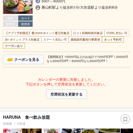
5001～6000円
勝山町駅より徒歩約1分/大街道駅より徒歩約6分
個室
カード
禁煙席
喫煙席
【アプリ予約限定】最大800ポイント還元対象店
口コミ投稿特典対象店
COIN+支払い可
ポイントプラス対象店
スマート支払い可
適格請求書発行事業者
ネット予約可
クーポンあり
【期間限定】10000円以上のお会計で1000円OFF！20000円
クーポンを見る
なら2000円OFF！30000円なら3000円OFF！
カレンダーの更新に失敗しました。
下記ボタンを押して空席状況を更新してください。
空席状況を更新する
HARUNA 食べ飲み放題
居酒屋
大街道