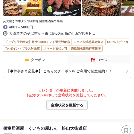
炭火焼きの牛タンや海鮮を個室居酒屋で堪能
4001～5000円
大街道内のそば吉から東に約50m｡角のﾋﾞﾙの半地下…
【アプリ予約限定】最大800ポイント還元対象店
口コミ投稿特典対象店
COIN+支払い可
ポイントプラス対象店
スマート支払い可
適格請求書発行事業者
クーポン
コース
【◆幹事さま必見◆】 こちらのクーポンを ご利用で個室確約！！
カレンダーの更新に失敗しました。
下記ボタンを押して空席状況を更新してください。
空席状況を更新する
個室居酒屋 くいもの屋わん 松山大街道店