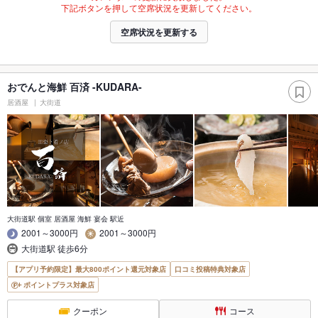
下記ボタンを押して空席状況を更新してください。
空席状況を更新する
おでんと海鮮 百済 -KUDARA-
居酒屋
大街道
大街道駅 個室 居酒屋 海鮮 宴会 駅近
2001～3000円
2001～3000円
大街道駅 徒歩6分
【アプリ予約限定】最大800ポイント還元対象店
口コミ投稿特典対象店
ポイントプラス対象店
クーポン
コース