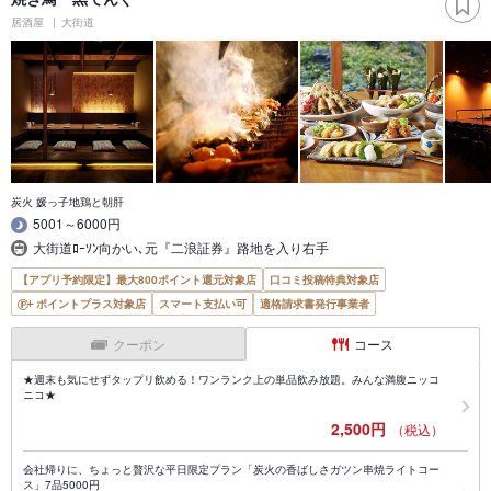
居酒屋
大街道
炭火 媛っ子地鶏と朝肝
5001～6000円
大街道ﾛｰｿﾝ向かい､元『二浪証券』路地を入り右手
【アプリ予約限定】最大800ポイント還元対象店
口コミ投稿特典対象店
ポイントプラス対象店
スマート支払い可
適格請求書発行事業者
クーポン
コース
★週末も気にせずタップリ飲める！ワンランク上の単品飲み放題。みんな満腹ニッコ
ニコ★
2,500円
（税込）
会社帰りに、ちょっと贅沢な平日限定プラン「炭火の香ばしさガツン串焼ライトコー
ス」7品5000円