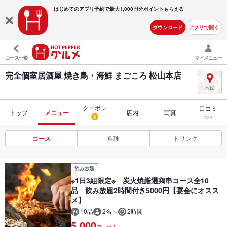
はじめてのアプリ予約で最大
1,000円分ポイントもらえる
ダウンロード
アプリで開く
コース一覧
マイメニュー
完全個室居酒屋 焼き鳥・海鮮 まごころ 松山本店
クーポン
口コミ
トップ
メニュー
店内
写真
4
123
コース
料理
ドリンク
飲み放題
※1日3組限定※ 炭火焼厳選鶏串コース全10
品 飲み放題2時間付き5000円【宴会にオスス
メ】
10品
2名～
2時間
5,000