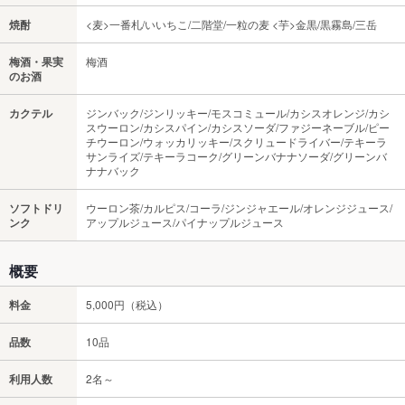
焼酎
<麦>一番札/いいちこ/二階堂/一粒の麦 <芋>金黒/黒霧島/三岳
梅酒・果実
梅酒
のお酒
カクテル
ジンバック/ジンリッキー/モスコミュール/カシスオレンジ/カシ
スウーロン/カシスパイン/カシスソーダ/ファジーネーブル/ピー
チウーロン/ウォッカリッキー/スクリュードライバー/テキーラ
サンライズ/テキーラコーク/グリーンバナナソーダ/グリーンバ
ナナバック
ソフトドリ
ウーロン茶/カルピス/コーラ/ジンジャエール/オレンジジュース/
ンク
アップルジュース/パイナップルジュース
概要
料金
5,000円（税込）
品数
10品
利用人数
2名～