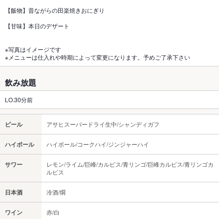
【飯物】昔ながらの田楽焼きおにぎり
【甘味】本日のデザート
※写真はイメージです
※メニューは仕入れや時期によって変更になります。予めご了承下さい
飲み放題
LO.30分前
ビール
アサヒスーパードライ生中/シャンディガフ
ハイボール
ハイボール/コークハイ/ジンジャーハイ
サワー
レモン/ライム/巨峰/カルピス/青リンゴ/巨峰カルピス/青リンゴカ
ルピス
日本酒
冷酒/燗
ワイン
赤/白