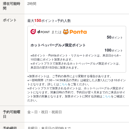
滞在可能時
2時間
間
ポイント
150
最大
ポイント×予約人数
または
50
ポイント
ホットペッパーグルメ限定ポイント
100
ポイント
※dポイント・Pontaポイント・リクルートポイントは、来店日から6～
10日後にポイント加算されます。
※ポイントプラスで加算されるホットペッパーグルメ限定ポイントは、
来店日の翌月15日頃に加算されます。
※加算ポイントは、ご予約の条件により変動する場合があります。
※一部時間帯（7:00～14:59来店の予約）は確定した人数1人につき10ポイン
トとなります。詳しくは
こちら
をご覧ください。
※ポイントプラスで加算されるポイントは、ホットペッパーグルメ限定ポイ
ントになります。対象日時の予約で、予約日が翌々月末までのご来店がポイ
ント加算の対象となります。加算ポイントに関する詳細は
こちら
をご確認く
ださい。
予約可能曜
金～日・祝日・祝前日
日
予約締切
月曜日：来店日の翌0時まで