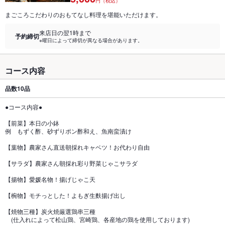
円（税込）
まごころこだわりのおもてなし料理を堪能いただけます。
来店日の翌1時まで
予約締切
※曜日によって締切が異なる場合があります。
コース内容
品数
10品
●コース内容●
【前菜】本日の小鉢
例 もずく酢、砂ずりポン酢和え、魚南蛮漬け
【葉物】農家さん直送朝採れキャベツ！お代わり自由
【サラダ】農家さん朝採れ彩り野菜じゃこサラダ
【揚物】愛媛名物！揚げじゃこ天
【椀物】モチっとした！よもぎ生麩揚げ出し
【焼物三種】炭火焼厳選鶏串三種
(仕入れによって松山鶏、宮崎鶏、各産地の鶏を使用しております)