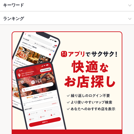
松山 × 居酒屋
大街道 × 居酒屋
石手川公園駅
キーワード
松山 × 和風
大街道 × 和風
大街道駅
ランキング
卵焼き
からあげ
お茶漬け
エビ料理
カキ料理・オイスター
カニ料理
刺身
フライドポテト
ウインナー
ふぐ・てっちり
うどん
天ぷら
大街道駅 × 居酒屋
大街道 × 和食
松山市駅駅
愛媛のグルメランキング
牛すじ
レバー
つくね
鶏皮
炭火焼
牛タン
デザート
焼き鳥丼
大街道駅 × 和風
大街道 × 焼き鳥・鶏料理
愛媛の居酒屋ランキング
和食
愛媛
松山のグルメランキング
焼き鳥・鶏料理
愛媛 × 居酒屋
松山の居酒屋ランキング
松山 × 和食
愛媛 × 和風
大街道のグルメランキング
松山 × 焼き鳥・鶏料理
愛媛 × 和食
大街道の居酒屋ランキング
大街道駅 × 和食
愛媛 × 焼き鳥・鶏料理
大街道駅 × 焼き鳥・鶏料理