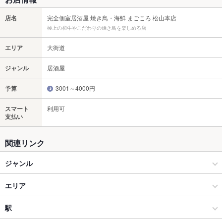
店名
完全個室居酒屋 焼き鳥・海鮮 まごころ 松山本店
極上の和牛やこだわりの焼き鳥を楽しめる店
エリア
大街道
ジャンル
居酒屋
予算
3001～4000円
スマート
利用可
支払い
関連リンク
ジャンル
居酒屋
エリア
和風
大街道
駅