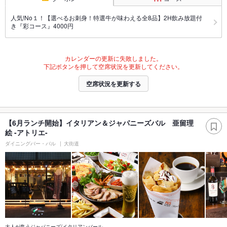
人気!No１！【選べるお刺身！特選牛が味わえる全8品】2H飲み放題付
き『彩コース』4000円
カレンダーの更新に失敗しました。
下記ボタンを押して空席状況を更新してください。
空席状況を更新する
【6月ランチ開始】イタリアン＆ジャパニーズバル 亜留理
絵 -アトリエ-
ダイニングバー・バル
大街道
大人が集うジャパニーズ/イタリアンバール