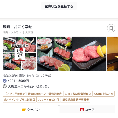
空席状況を更新する
焼肉 おにく幸せ
焼肉・ホルモン
大街道
絶品の焼肉を堪能するなら【おにく幸せ】
4001～5000円
大街道入口から西へ徒歩3分｡
【アプリ予約限定】最大800ポイント還元対象店
口コミ投稿特典対象店
COIN+支払い可
ポイントプラス対象店
スマート支払い可
適格請求書発行事業者
クーポン
コース