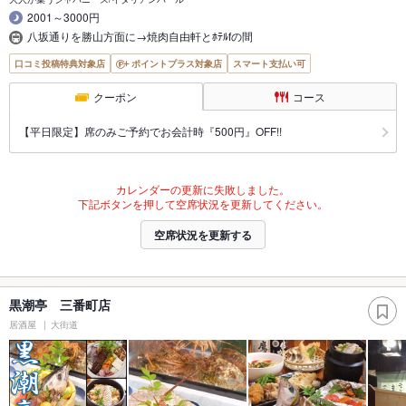
2001～3000円
八坂通りを勝山方面に→焼肉自由軒とﾎﾃﾙfの間
口コミ投稿特典対象店
ポイントプラス対象店
スマート支払い可
クーポン
コース
【平日限定】席のみご予約でお会計時『500円』OFF!!
カレンダーの更新に失敗しました。
下記ボタンを押して空席状況を更新してください。
空席状況を更新する
黒潮亭 三番町店
居酒屋
大街道