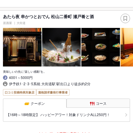
あたら夜 串かつとおでん 松山二番町 瀬戸肴と酒
居酒屋
大街道
美味しいの先に“楽しい感動”を。
4001～5000円
伊予鉄1･2･3･5系統 大街道駅 駅出口より徒歩約2分
口コミ投稿特典対象店
適格請求書発行事業者
クーポン
コース
【16時～18時限定】 ハッピーアワー！対象ドリンクALL250円！