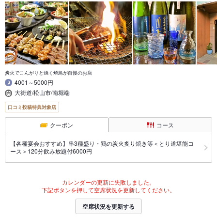
炭火でこんがりと焼く焼鳥が自慢のお店
4001～5000円
大街道/松山市/南堀端
口コミ投稿特典対象店
クーポン
コース
【各種宴会おすすめ】串3種盛り・鶏の炭火炙り焼き等＜とり道堪能コ
ース＞120分飲み放題付6000円
カレンダーの更新に失敗しました。
下記ボタンを押して空席状況を更新してください。
空席状況を更新する