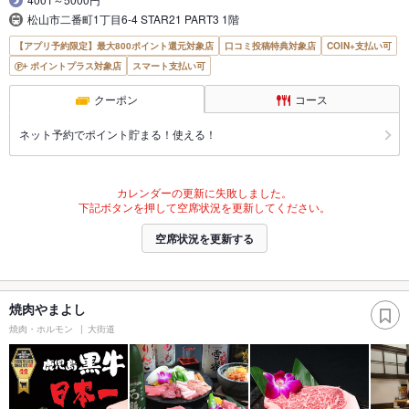
松山市二番町1丁目6-4 STAR21 PART3 1階
【アプリ予約限定】最大800ポイント還元対象店
口コミ投稿特典対象店
COIN+支払い可
ポイントプラス対象店
スマート支払い可
クーポン
コース
ネット予約でポイント貯まる！使える！
カレンダーの更新に失敗しました。
下記ボタンを押して空席状況を更新してください。
空席状況を更新する
焼肉やまよし
焼肉・ホルモン
大街道