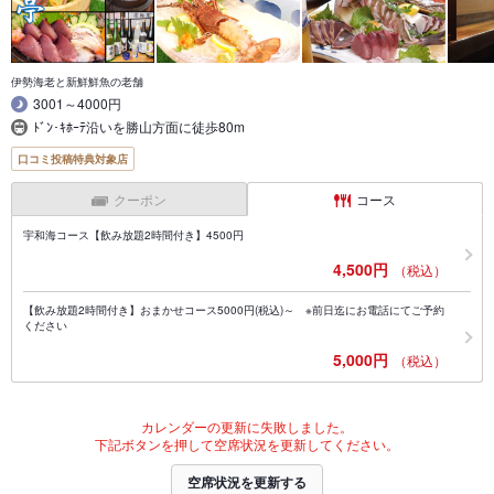
伊勢海老と新鮮鮮魚の老舗
3001～4000円
ﾄﾞﾝ･ｷﾎｰﾃ沿いを勝山方面に徒歩80m
口コミ投稿特典対象店
クーポン
コース
宇和海コース【飲み放題2時間付き】4500円
4,500円
（税込）
【飲み放題2時間付き】おまかせコース5000円(税込)～ ※前日迄にお電話にてご予約
ください
5,000円
（税込）
カレンダーの更新に失敗しました。
下記ボタンを押して空席状況を更新してください。
空席状況を更新する