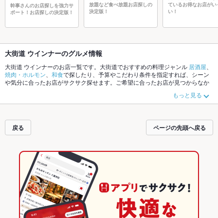
放題など食べ放題お店探しの
ているお得なお店がい
幹事さんのお店探しを強力サ
決定版！
い！
ポート！お店探しの決定版！
大街道 ウインナーのグルメ情報
大街道 ウインナーのお店一覧です。大街道でおすすめの料理ジャンル
居酒屋
、
焼肉・ホルモン
、
和食
で探したり、予算やこだわり条件を指定すれば、シーン
や気分に合ったお店がサクサク探せます。ご希望に合ったお店が見つからなか
ったら、近隣のエリア
松山市その他
、
大街道
、
松山八坂通り
もチェックしてみ
もっと見る
てください。ホットペッパーグルメなら、お得なクーポンはもちろん、こだわ
りメニュー
からあげ
、
お茶漬け
、
エビ料理
や季節のおすすめ料理など、お店の
最新情報をご紹介しているので安心！24時間使える簡単便利なネット予約が使
えるお店も拡大中です。友達どうしの飲み会にも、会社の宴会にも、デートや
戻る
ページの先頭へ戻る
パーティーにもお得に便利にホットペッパーグルメをご利用ください。