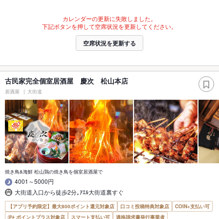
カレンダーの更新に失敗しました。
下記ボタンを押して空席状況を更新してください。
空席状況を更新する
古民家完全個室居酒屋 慶次 松山本店
居酒屋
大街道
焼き鳥&海鮮 松山鶏の焼き鳥を個室居酒屋で
4001～5000円
大街道入口から徒歩2分｡ｱｴﾙ大街道裏すぐ
【アプリ予約限定】最大800ポイント還元対象店
口コミ投稿特典対象店
COIN+支払い可
ポイントプラス対象店
スマート支払い可
適格請求書発行事業者