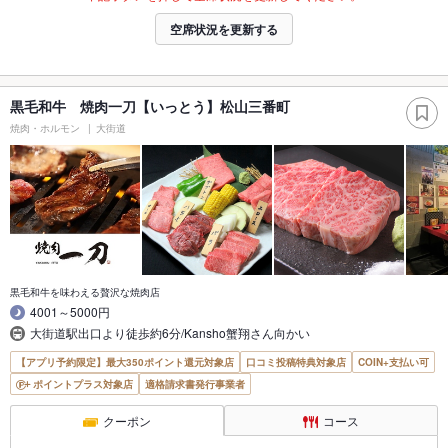
空席状況を更新する
黒毛和牛 焼肉一刀【いっとう】松山三番町
焼肉・ホルモン
大街道
黒毛和牛を味わえる贅沢な焼肉店
4001～5000円
大街道駅出口より徒歩約6分/Kansho蟹翔さん向かい
【アプリ予約限定】最大350ポイント還元対象店
口コミ投稿特典対象店
COIN+支払い可
ポイントプラス対象店
適格請求書発行事業者
クーポン
コース