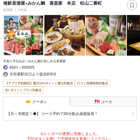
海鮮居酒屋×みかん鯛 喜楽家 本店 松山二番町
居酒屋
大街道
手造り手仕込み◇みかん鯛が楽しめる居酒屋
4001～5000円
大街道駅出口より徒歩約5分
【アプリ予約限定】最大350ポイント還元対象店
口コミ投稿特典対象店
ポイントプラス対象店
クーポン
コース
【月～木限定！◆】 コース予約で30分飲み放題延長！
カレンダーの更新に失敗しました。
下記ボタンを押して空席状況を更新してください。