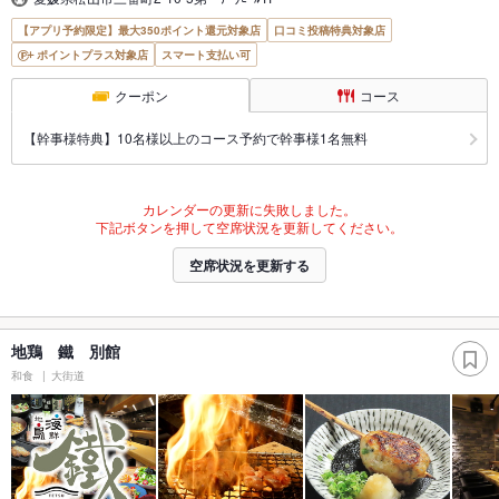
【アプリ予約限定】最大350ポイント還元対象店
口コミ投稿特典対象店
ポイントプラス対象店
スマート支払い可
クーポン
コース
【幹事様特典】10名様以上のコース予約で幹事様1名無料
カレンダーの更新に失敗しました。
下記ボタンを押して空席状況を更新してください。
空席状況を更新する
地鶏 鐵 別館
和食
大街道