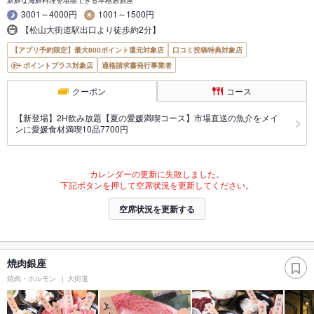
新鮮な海鮮料理を堪能できる本格居酒屋
3001～4000円
1001～1500円
【松山大街道駅出口より徒歩約2分】
【アプリ予約限定】最大800ポイント還元対象店
口コミ投稿特典対象店
ポイントプラス対象店
適格請求書発行事業者
クーポン
コース
【新登場】2H飲み放題【夏の愛媛満喫コース】市場直送の魚介をメイ
ンに愛媛食材満喫10品7700円
カレンダーの更新に失敗しました。
下記ボタンを押して空席状況を更新してください。
空席状況を更新する
焼肉銀座
焼肉・ホルモン
大街道