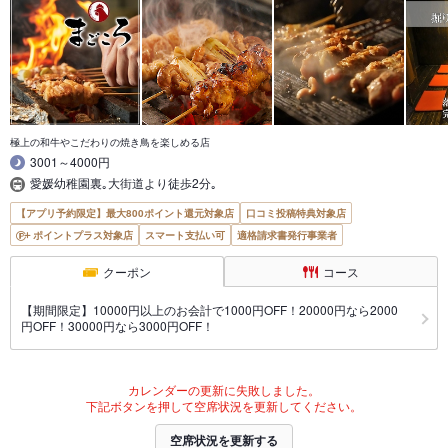
極上の和牛やこだわりの焼き鳥を楽しめる店
3001～4000円
愛媛幼稚園裏｡大街道より徒歩2分｡
【アプリ予約限定】最大800ポイント還元対象店
口コミ投稿特典対象店
ポイントプラス対象店
スマート支払い可
適格請求書発行事業者
クーポン
コース
【期間限定】10000円以上のお会計で1000円OFF！20000円なら2000
円OFF！30000円なら3000円OFF！
カレンダーの更新に失敗しました。
下記ボタンを押して空席状況を更新してください。
空席状況を更新する