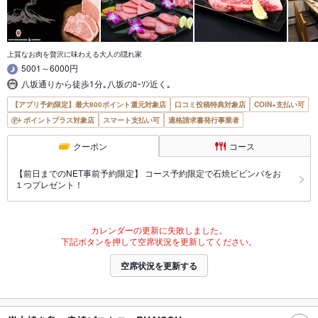
上質なお肉を贅沢に味わえる大人の隠れ家
5001～6000円
八坂通りから徒歩1分｡八坂のﾛｰｿﾝ近く｡
【アプリ予約限定】最大800ポイント還元対象店
口コミ投稿特典対象店
COIN+支払い可
ポイントプラス対象店
スマート支払い可
適格請求書発行事業者
クーポン
コース
【前日までのNET事前予約限定】 コース予約限定で石焼ビビンバをお
１つプレゼント！
カレンダーの更新に失敗しました。
下記ボタンを押して空席状況を更新してください。
空席状況を更新する