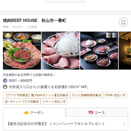
焼肉BEEF HOUSE 松山市一番町
焼肉・ホルモン
大街道
完全個室のあるSNSでも話題の焼肉店！
5001～6000円
大街道入り口から八坂通りを右折後2つ目のﾋﾞﾙ4F｡
【アプリ予約限定】最大800ポイント還元対象店
口コミ投稿特典対象店
COIN+支払い可
ポイントプラス対象店
スマート支払い可
クーポン
コース
【誕生日記念日の方限定】 シャンパンハーフボトルプレゼント