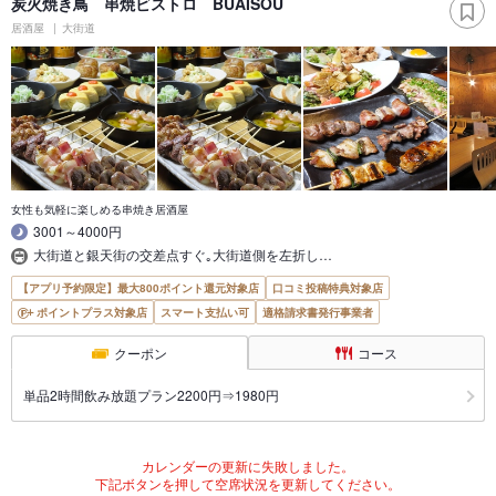
炭火焼き鳥 串焼ビストロ BUAISOU
居酒屋
大街道
女性も気軽に楽しめる串焼き居酒屋
3001～4000円
大街道と銀天街の交差点すぐ｡大街道側を左折し…
【アプリ予約限定】最大800ポイント還元対象店
口コミ投稿特典対象店
ポイントプラス対象店
スマート支払い可
適格請求書発行事業者
クーポン
コース
単品2時間飲み放題プラン2200円⇒1980円
カレンダーの更新に失敗しました。
下記ボタンを押して空席状況を更新してください。