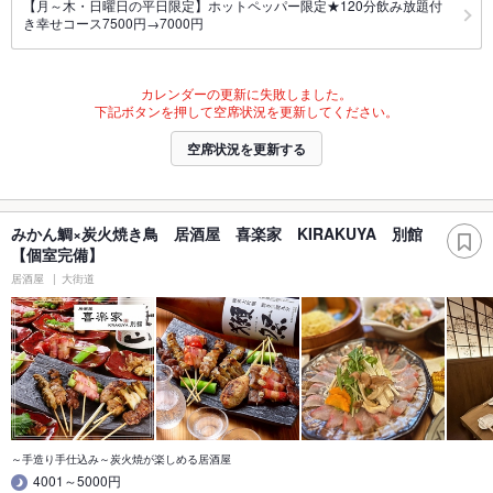
【月～木・日曜日の平日限定】ホットペッパー限定★120分飲み放題付
き幸せコース7500円→7000円
カレンダーの更新に失敗しました。
下記ボタンを押して空席状況を更新してください。
空席状況を更新する
みかん鯛×炭火焼き鳥 居酒屋 喜楽家 KIRAKUYA 別館
【個室完備】
居酒屋
大街道
～手造り手仕込み～炭火焼が楽しめる居酒屋
4001～5000円