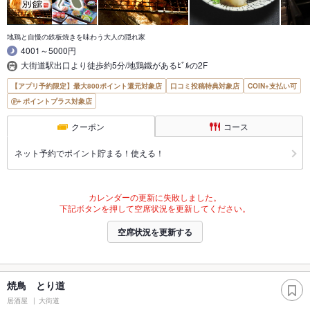
地鶏と自慢の鉄板焼きを味わう大人の隠れ家
4001～5000円
大街道駅出口より徒歩約5分/地鶏鐵があるﾋﾞﾙの2F
【アプリ予約限定】最大800ポイント還元対象店
口コミ投稿特典対象店
COIN+支払い可
ポイントプラス対象店
クーポン
コース
ネット予約でポイント貯まる！使える！
カレンダーの更新に失敗しました。
下記ボタンを押して空席状況を更新してください。
空席状況を更新する
焼鳥 とり道
居酒屋
大街道