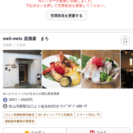
カレンダーの更新に失敗しました。
下記ボタンを押して空席状況を更新してください。
空席状況を更新する
meli-melo 居酒屋 まろ
居酒屋
大街道
ゆったりとくつろげる大人の隠れ家居酒屋
3001～4000円
松山市駅駅出口より徒歩約22分 ｻﾝﾌﾟﾗｻﾞﾋﾞﾙ88 1F
口コミ投稿特典対象店
ポイントプラス対象店
スマート支払い可
適格請求書発行事業者
クーポン
コース