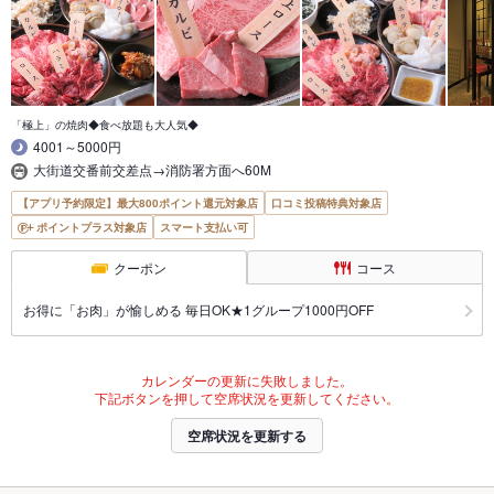
「極上」の焼肉◆食べ放題も大人気◆
4001～5000円
大街道交番前交差点→消防署方面へ60M
【アプリ予約限定】最大800ポイント還元対象店
口コミ投稿特典対象店
ポイントプラス対象店
スマート支払い可
クーポン
コース
お得に「お肉」が愉しめる 毎日OK★1グループ1000円OFF
カレンダーの更新に失敗しました。
下記ボタンを押して空席状況を更新してください。
空席状況を更新する