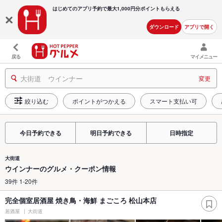
はじめてのアプリ予約で最大
1,000円分ポイントもらえる
ダウンロード
アプリで開く
戻る
マイメニュー
大街道 ウインナー
変更
絞り込む
ポイントがつかえる
スマート支払い可
今日予約できる
明日予約できる
日時指定
大街道
ウインナーのグルメ・クーポン情報
39件 1-20件
完全個室居酒屋 焼き鳥・海鮮 まごころ 松山本店
居酒屋
大街道