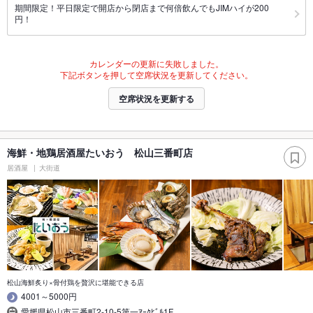
期間限定！平日限定で開店から閉店まで何倍飲んでもJIMハイが200
円！
カレンダーの更新に失敗しました。
下記ボタンを押して空席状況を更新してください。
空席状況を更新する
海鮮・地鶏居酒屋たいおう 松山三番町店
居酒屋
大街道
松山海鮮炙り×骨付鶏を贅沢に堪能できる店
4001～5000円
愛媛県松山市三番町2-10-5第一ｱｰｸﾋﾞﾙ1F