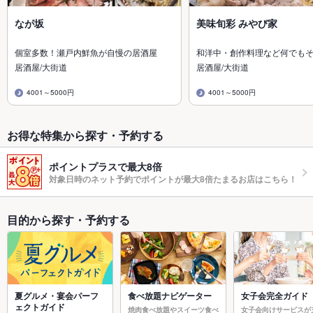
なが坂
美味旬彩 みやび家
個室多数！瀬戸内鮮魚が自慢の居酒屋
和洋中・創作料理など何でも
居酒屋/大街道
居酒屋/大街道
4001～5000円
4001～5000円
お得な特集から探す・予約する
ポイントプラスで最大8倍
対象日時のネット予約でポイントが最大8倍たまるお店はこちら！
目的から探す・予約する
夏グルメ・宴会パーフ
食べ放題ナビゲーター
女子会完全ガイド
ェクトガイド
焼肉食べ放題やスイーツ食べ
女子会向けサービスが