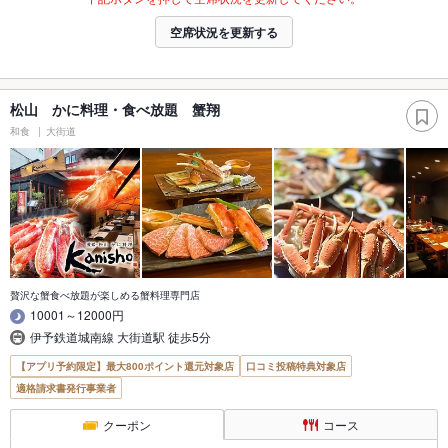
空席状況を更新する
松山 かに料理・食べ放題 蟹翔
和食
大街道
贅沢な蟹食べ放題が楽しめる蟹料理専門店
10001～12000円
伊予鉄道城南線 大街道駅 徒歩5分
【アプリ予約限定】最大800ポイント還元対象店
口コミ投稿特典対象店
適格請求書発行事業者
クーポン
コース