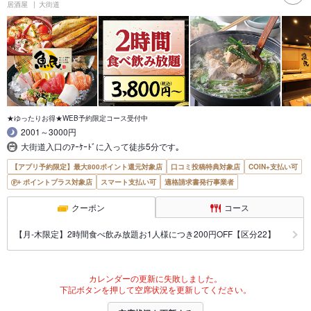
居酒屋
大街道
★ゆったりお得★WEB予約限定コース受付中
2001～3000円
大街道入口のｱｰｹｰﾄﾞに入って徒歩5分です｡
【アプリ予約限定】最大800ポイント還元対象店
口コミ投稿特典対象店
COIN+支払い可
ポイントプラス対象店
スマート支払い可
適格請求書発行事業者
クーポン
コース
【月‐木限定】2時間食べ飲み放題お1人様につき200円OFF【区分22】
カレンダーの更新に失敗しました。
下記ボタンを押して空席状況を更新してください。