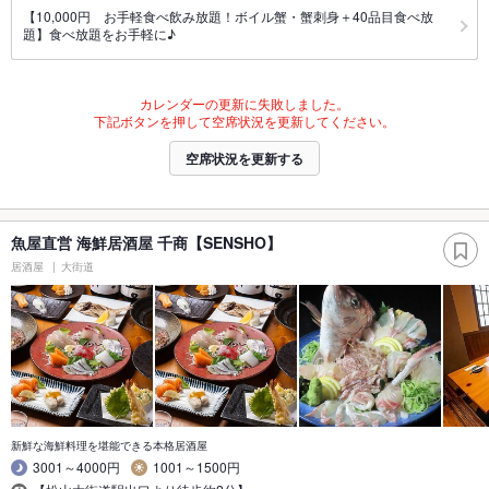
【10,000円 お手軽食べ飲み放題！ボイル蟹・蟹刺身＋40品目食べ放
題】食べ放題をお手軽に♪
カレンダーの更新に失敗しました。
下記ボタンを押して空席状況を更新してください。
空席状況を更新する
魚屋直営 海鮮居酒屋 千商【SENSHO】
居酒屋
大街道
新鮮な海鮮料理を堪能できる本格居酒屋
3001～4000円
1001～1500円