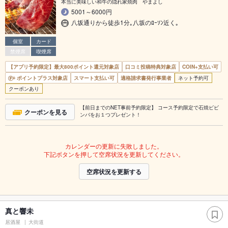
本当に美味しい和牛の隠れ家焼肉 やまよし
5001～6000円
八坂通りから徒歩1分｡八坂のﾛｰｿﾝ近く｡
個室
カード
禁煙席
喫煙席
【アプリ予約限定】最大800ポイント還元対象店
口コミ投稿特典対象店
COIN+支払い可
ポイントプラス対象店
スマート支払い可
適格請求書発行事業者
ネット予約可
クーポンあり
【前日までのNET事前予約限定】 コース予約限定で石焼ビビ
クーポンを見る
ンバをお１つプレゼント！
カレンダーの更新に失敗しました。
下記ボタンを押して空席状況を更新してください。
空席状況を更新する
真と響未
居酒屋
大街道