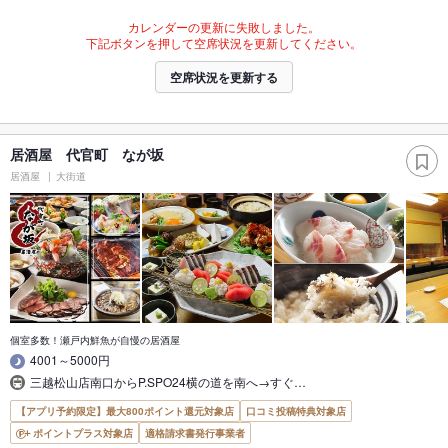
カレンダーの更新に失敗しました。
下記ボタンを押して空席状況を更新してください。
空席状況を更新する
居酒屋 代官町 なが坂
居酒屋
大街道
個室多数！瀬戸内鮮魚が自慢の居酒屋
4001～5000円
三越松山店南口からP.SPO24横の道を南へ→すぐ…
【アプリ予約限定】最大800ポイント還元対象店
口コミ投稿特典対象店
ポイントプラス対象店
適格請求書発行事業者