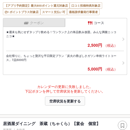
【アプリ予約限定】最大800ポイント還元対象店
口コミ投稿特典対象店
ポイントプラス対象店
スマート支払い可
適格請求書発行事業者
クーポン
コース
★週末も気にせずタップリ飲める！ワンランク上の単品飲み放題。みんな満腹ニッコ
ニコ★
2,500円
（税込）
会社帰りに、ちょっと贅沢な平日限定プラン「炭火の香ばしさガツン串焼ライトコー
ス」7品5000円
5,000円
（税込）
カレンダーの更新に失敗しました。
下記ボタンを押して空席状況を更新してください。
空席状況を更新する
居酒屋ダイニング 茶蔵（ちゃくら）【宴会 個室】
居酒屋
大街道