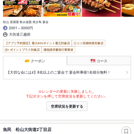
松山 居酒屋 飲み放題 焼き鳥 宴会
2001～3000円
大街道三越前
【アプリ予約限定】最大800ポイント還元対象店
口コミ投稿特典対象店
ポイントプラス対象店
適格請求書発行事業者
クーポン
コース
【大切な会には♪】8名以上のご宴会で 宴会幹事様1名様分無料！
カレンダーの更新に失敗しました。
下記ボタンを押して空席状況を更新してください。
空席状況を更新する
魚民 松山大街道2丁目店