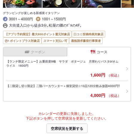
グランピングが楽しめる新感覚イタリアン
3001～4000円
1001～1500円
大街道入口から徒歩3分｡松屋の隣のﾋﾞﾙの4F｡
【アプリ予約限定】最大800ポイント還元対象店
口コミ投稿特典対象店
ポイントプラス対象店
スマート支払い可
適格請求書発行事業者
クーポン
コース
【ランチ限定メニュー】お重前菜9種 サラダ ポタージュ 月替わりパスタorオム
ライス 1600円
1,600円
（税込）
【二階貸し切り限定】二階バーカウンター＋個室貸切☆10品120分飲み放題4000円!!
4,000円
（税込）
カレンダーの更新に失敗しました。
下記ボタンを押して空席状況を更新してください。
空席状況を更新する