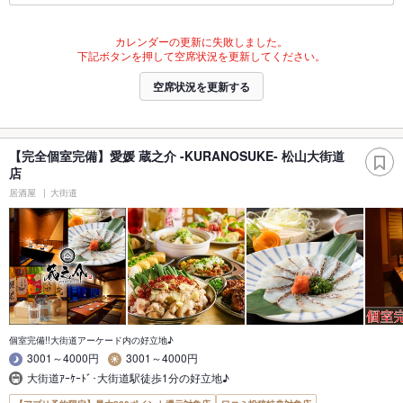
カレンダーの更新に失敗しました。
下記ボタンを押して空席状況を更新してください。
空席状況を更新する
【完全個室完備】愛媛 蔵之介 -KURANOSUKE- 松山大街道
店
居酒屋
大街道
個室完備!!大街道アーケード内の好立地♪
3001～4000円
3001～4000円
大街道ｱｰｹｰﾄﾞ･大街道駅徒歩1分の好立地♪