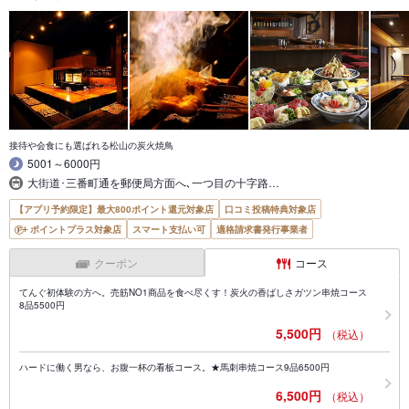
接待や会食にも選ばれる松山の炭火焼鳥
5001～6000円
大街道･三番町通を郵便局方面へ､一つ目の十字路…
【アプリ予約限定】最大800ポイント還元対象店
口コミ投稿特典対象店
ポイントプラス対象店
スマート支払い可
適格請求書発行事業者
クーポン
コース
てんぐ初体験の方へ。売筋NO1商品を食べ尽くす！炭火の香ばしさガツン串焼コース
8品5500円
5,500円
（税込）
ハードに働く男なら、お腹一杯の看板コース。★馬刺串焼コース9品6500円
6,500円
（税込）