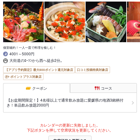
個室確約！一人一皿で料理を愉しむ！
4001～5000円
大街道のﾛｰｿﾝから西へ徒歩2分｡
【アプリ予約限定】最大800ポイント還元対象店
口コミ投稿特典対象店
ポイントプラス対象店
クーポン
コース
【お盆期間限定！】4名様以上で通常飲み放題に愛媛県の地酒3銘柄付
き！単品飲み放題2000円
カレンダーの更新に失敗しました。
下記ボタンを押して空席状況を更新してください。