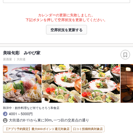
カレンダーの更新に失敗しました。
下記ボタンを押して空席状況を更新してください。
空席状況を更新する
美味旬彩 みやび家
居酒屋
大街道
和洋中・創作料理など何でもそろう和食店
4001～5000円
大街道のﾛｰｿﾝから東に30m｡一つ目の交差点の通り
【アプリ予約限定】最大800ポイント還元対象店
口コミ投稿特典対象店