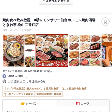
空席状況を更新する
焼肉食べ飲み放題 0秒レモンサワー仙台ホルモン焼肉酒場
ときわ亭 松山二番町店
焼肉・ホルモン
大街道
鬼コスパ！焼肉食べ飲み放題2499円(税抜)～
2001～3000円
大街道駅出口より徒歩約6分
【アプリ予約限定】最大800ポイント還元対象店
口コミ投稿特典対象店
ポイントプラス対象店
適格請求書発行事業者
クーポン
コース