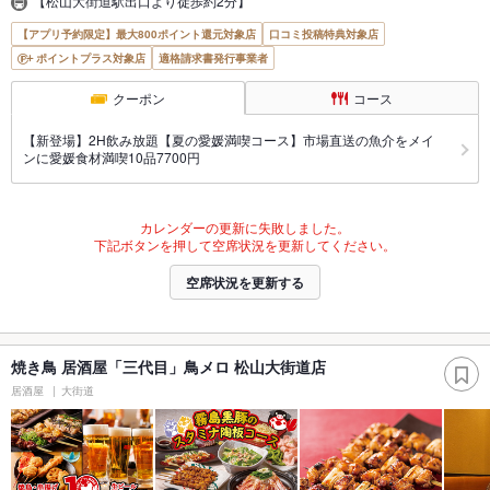
【松山大街道駅出口より徒歩約2分】
【アプリ予約限定】最大800ポイント還元対象店
口コミ投稿特典対象店
ポイントプラス対象店
適格請求書発行事業者
クーポン
コース
【新登場】2H飲み放題【夏の愛媛満喫コース】市場直送の魚介をメイ
ンに愛媛食材満喫10品7700円
カレンダーの更新に失敗しました。
下記ボタンを押して空席状況を更新してください。
空席状況を更新する
焼き鳥 居酒屋「三代目」鳥メロ 松山大街道店
居酒屋
大街道