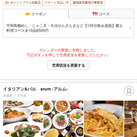
ポイントプラス対象店
スマート支払い可
適格請求書発行事業者
クーポン
コース
宇和島鯛めし・じゃこ天・今治せんざんきなど【120分飲み放題】郷土
料理コース全10品6500円
カレンダーの更新に失敗しました。
下記ボタンを押して空席状況を更新してください。
空席状況を更新する
イタリアン&バル arum -アルム-
居酒屋
大街道