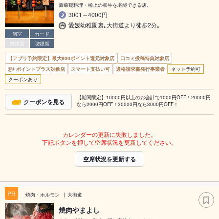
豪華鶏料理・極上の和牛を堪能できる店。
3001～4000円
愛媛幼稚園裏｡大街道より徒歩2分｡
個室
カード
禁煙席
喫煙席
【アプリ予約限定】最大800ポイント還元対象店
口コミ投稿特典対象店
ポイントプラス対象店
スマート支払い可
適格請求書発行事業者
ネット予約可
クーポンあり
【期間限定】10000円以上のお会計で1000円OFF！20000円
クーポンを見る
なら2000円OFF！30000円なら3000円OFF！
カレンダーの更新に失敗しました。
下記ボタンを押して空席状況を更新してください。
空席状況を更新する
PR
焼肉・ホルモン
大街道
焼肉やまよし