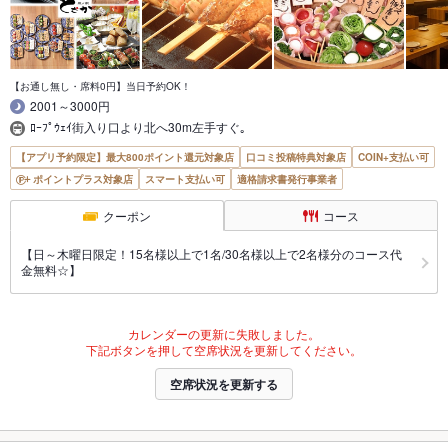
【お通し無し・席料0円】当日予約OK！
2001～3000円
ﾛｰﾌﾟｳｪｲ街入り口より北へ30m左手すぐ｡
【アプリ予約限定】最大800ポイント還元対象店
口コミ投稿特典対象店
COIN+支払い可
ポイントプラス対象店
スマート支払い可
適格請求書発行事業者
クーポン
コース
【日～木曜日限定！15名様以上で1名/30名様以上で2名様分のコース代
金無料☆】
カレンダーの更新に失敗しました。
下記ボタンを押して空席状況を更新してください。
空席状況を更新する