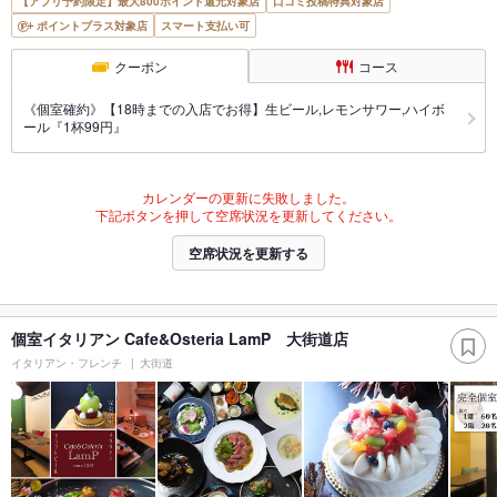
【アプリ予約限定】最大800ポイント還元対象店
口コミ投稿特典対象店
ポイントプラス対象店
スマート支払い可
クーポン
コース
《個室確約》【18時までの入店でお得】生ビール,レモンサワー,ハイボ
ール『1杯99円』
カレンダーの更新に失敗しました。
下記ボタンを押して空席状況を更新してください。
空席状況を更新する
個室イタリアン Cafe&Osteria LamP 大街道店
イタリアン・フレンチ
大街道