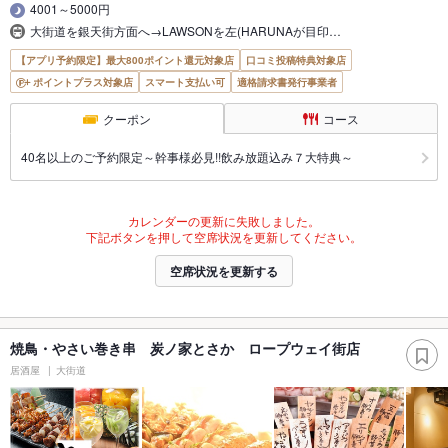
4001～5000円
大街道を銀天街方面へ→LAWSONを左(HARUNAが目印…
【アプリ予約限定】最大800ポイント還元対象店
口コミ投稿特典対象店
ポイントプラス対象店
スマート支払い可
適格請求書発行事業者
クーポン
コース
40名以上のご予約限定～幹事様必見!!飲み放題込み７大特典～
カレンダーの更新に失敗しました。
下記ボタンを押して空席状況を更新してください。
空席状況を更新する
焼鳥・やさい巻き串 炭ノ家とさか ロープウェイ街店
居酒屋
大街道