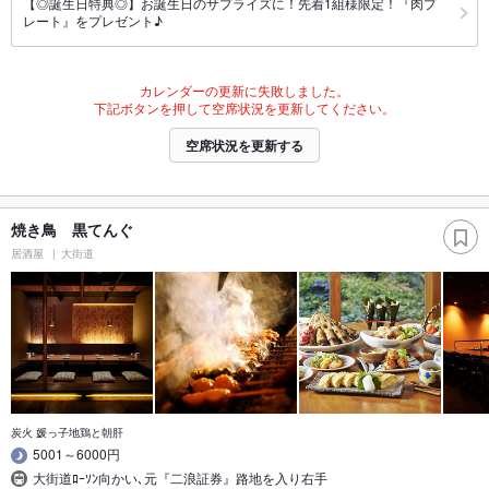
【◎誕生日特典◎】お誕生日のサプライズに！先着1組様限定！『肉プ
レート』をプレゼント♪
カレンダーの更新に失敗しました。
下記ボタンを押して空席状況を更新してください。
空席状況を更新する
焼き鳥 黒てんぐ
居酒屋
大街道
炭火 媛っ子地鶏と朝肝
5001～6000円
大街道ﾛｰｿﾝ向かい､元『二浪証券』路地を入り右手