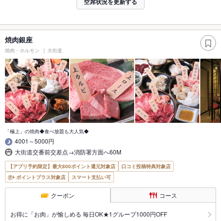
空席状況を更新する
焼肉銀座
焼肉・ホルモン
大街道
「極上」の焼肉◆食べ放題も大人気◆
4001～5000円
大街道交番前交差点→消防署方面へ60M
【アプリ予約限定】最大800ポイント還元対象店
口コミ投稿特典対象店
ポイントプラス対象店
スマート支払い可
クーポン
コース
お得に「お肉」が愉しめる 毎日OK★1グループ1000円OFF