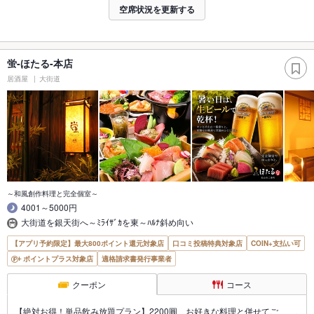
空席状況を更新する
蛍-ほたる-本店
居酒屋
大街道
～和風創作料理と完全個室～
4001～5000円
大街道を銀天街へ～ﾐﾗｲｻﾞｶを東～ﾊﾙﾅ斜め向い
【アプリ予約限定】最大800ポイント還元対象店
口コミ投稿特典対象店
COIN+支払い可
ポイントプラス対象店
適格請求書発行事業者
クーポン
コース
【絶対お得！単品飲み放題プラン】2200圓 お好きな料理と併せてご