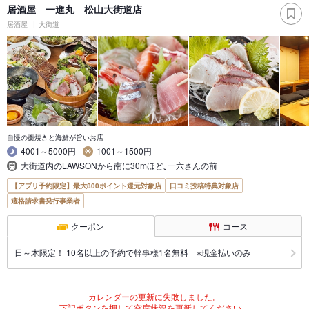
居酒屋 一進丸 松山大街道店
居酒屋
大街道
自慢の藁焼きと海鮮が旨いお店
4001～5000円
1001～1500円
大街道内のLAWSONから南に30mほど｡一六さんの前
【アプリ予約限定】最大800ポイント還元対象店
口コミ投稿特典対象店
適格請求書発行事業者
クーポン
コース
日～木限定！ 10名以上の予約で幹事様1名無料 ※現金払いのみ
カレンダーの更新に失敗しました。
下記ボタンを押して空席状況を更新してください。