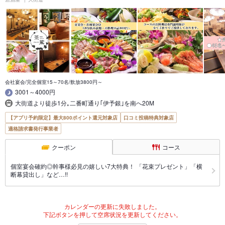
会社宴会/完全個室15～70名/飲放3800円～
3001～4000円
大街道より徒歩1分｡二番町通り｢伊予銀｣を南へ20M
【アプリ予約限定】最大800ポイント還元対象店
口コミ投稿特典対象店
適格請求書発行事業者
クーポン
コース
個室宴会確約◎幹事様必見の嬉しい7大特典！ 「花束プレゼント」「横
断幕貸出し」など…!!
カレンダーの更新に失敗しました。
下記ボタンを押して空席状況を更新してください。