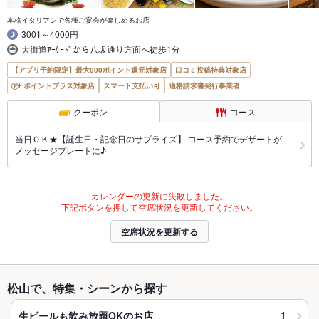
本格イタリアンで各種ご宴会が楽しめるお店
3001～4000円
大街道ｱｰｹｰﾄﾞから八坂通り方面へ徒歩1分
【アプリ予約限定】最大800ポイント還元対象店
口コミ投稿特典対象店
ポイントプラス対象店
スマート支払い可
適格請求書発行事業者
クーポン
コース
当日ＯＫ★【誕生日・記念日のサプライズ】 コース予約でデザートが
メッセージプレートに♪
カレンダーの更新に失敗しました。
下記ボタンを押して空席状況を更新してください。
空席状況を更新する
松山で、特集・シーンから探す
1
生ビールも飲み放題OKのお店