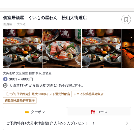
個室居酒屋 くいもの屋わん 松山大街道店
居酒屋
大街道
大街道駅 完全個室 創作 和風 居酒屋
3001～4000円
大街道ｱﾏﾝﾀﾞから銀天街方向に徒歩73歩｡右手｡
【アプリ予約限定】最大800ポイント還元対象店
口コミ投稿特典対象店
適格請求書発行事業者
クーポン
コース
ご予約特典♪大分中津唐揚げ1人前5ヶ入プレゼント！！