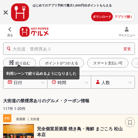
はじめてのアプリ予約で最大
1,000円分ポイントもらえる
ダウンロード
アプリで開く
戻る
マイメニュー
大街道 禁煙席あり
変更
絞り込む
ポイントがつかえる
スマート支払い可
日付
時間
人数
大街道の禁煙席ありのグルメ・クーポン情報
117件 1-20件
PR
居酒屋
大街道
完全個室居酒屋 焼き鳥・海鮮 まごころ 松山
本店