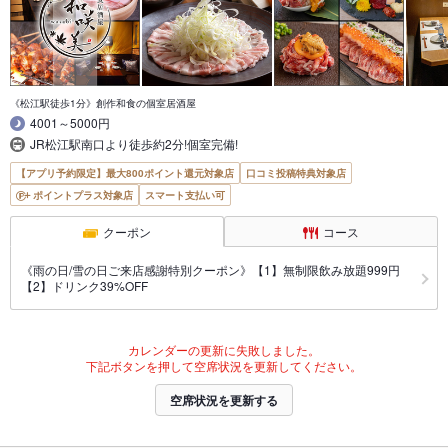
《松江駅徒歩1分》創作和食の個室居酒屋
4001～5000円
JR松江駅南口より徒歩約2分!個室完備!
【アプリ予約限定】最大800ポイント還元対象店
口コミ投稿特典対象店
ポイントプラス対象店
スマート支払い可
クーポン
コース
《雨の日/雪の日ご来店感謝特別クーポン》【1】無制限飲み放題999円
【2】ドリンク39%OFF
カレンダーの更新に失敗しました。
下記ボタンを押して空席状況を更新してください。
空席状況を更新する