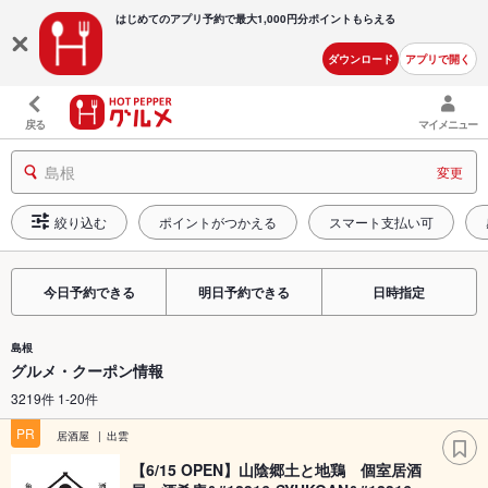
はじめてのアプリ予約で最大
1,000円分ポイントもらえる
ダウンロード
アプリで開く
戻る
マイメニュー
島根
変更
絞り込む
ポイントがつかえる
スマート支払い可
今日予約できる
明日予約できる
日時指定
島根
グルメ・クーポン情報
3219件 1-20件
PR
居酒屋
出雲
【6/15 OPEN】山陰郷土と地鶏 個室居酒