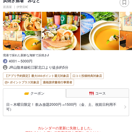
浜焼き酒場 みなと
居酒屋
伊勢宮町
境港で採れた新鮮な海鮮で浜焼き♪
4001～5000円
JR山陰本線松江駅北口より徒歩約5分
【アプリ予約限定】最大350ポイント還元対象店
口コミ投稿特典対象店
ポイントプラス対象店
適格請求書発行事業者
クーポン
コース
日～木曜日限定！ 飲み放題2000円→1500円 （金、土、祝前日利用不
可）
カレンダーの更新に失敗しました。