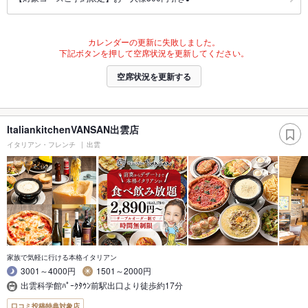
カレンダーの更新に失敗しました。
下記ボタンを押して空席状況を更新してください。
空席状況を更新する
ItaliankitchenVANSAN出雲店
イタリアン・フレンチ
出雲
家族で気軽に行ける本格イタリアン
3001～4000円
1501～2000円
出雲科学館ﾊﾟｰｸﾀｳﾝ前駅出口より徒歩約17分
口コミ投稿特典対象店