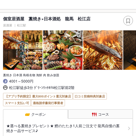
個室居酒屋 藁焼き×日本酒処 龍馬 松江店
居酒屋
松江駅
藁焼き 日本酒 島根名物 海鮮 肉 飲み放題
4001～5000円
松江駅徒歩3分 ｸﾞﾘｰﾝﾘｯﾁﾎﾃﾙ松江駅前2階
【アプリ予約限定】最大800ポイント還元対象店
口コミ投稿特典対象店
スマート支払い可
適格請求書発行事業者
クーポン
コース
★選べる藁焼きプレゼント★ 鰹のたたき1人前ご注文で 龍馬自慢の藁
焼き一品サービス♪