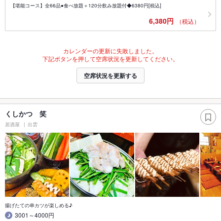
【堪能コース】全66品●食べ放題＋120分飲み放題付◆6380円[税込]
6,380円
（税込）
カレンダーの更新に失敗しました。
下記ボタンを押して空席状況を更新してください。
空席状況を更新する
くしかつ 笑
居酒屋
出雲
揚げたての串カツが楽しめる♪
3001～4000円