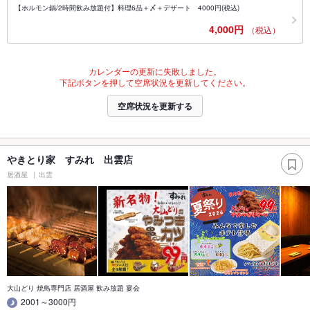
【ホルモン鍋/2時間飲み放題付】料理6品＋〆＋デザート 4000円(税込)
4,000円
（税込）
カレンダーの更新に失敗しました。
下記ボタンを押して空席状況を更新してください。
空席状況を更新する
やきとり家 すみれ 出雲店
居酒屋
出雲
大山どり 焼鳥専門店 居酒屋 飲み放題 宴会
2001～3000円