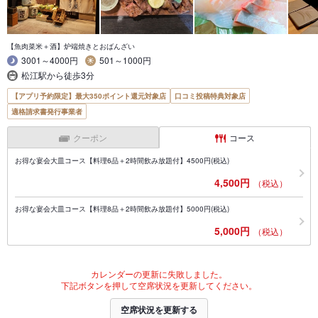
【魚肉菜米＋酒】炉端焼きとおばんざい
3001～4000円
501～1000円
松江駅から徒歩3分
【アプリ予約限定】最大350ポイント還元対象店
口コミ投稿特典対象店
適格請求書発行事業者
クーポン
コース
お得な宴会大皿コース【料理6品＋2時間飲み放題付】4500円(税込)
4,500円
（税込）
お得な宴会大皿コース【料理8品＋2時間飲み放題付】5000円(税込)
5,000円
（税込）
カレンダーの更新に失敗しました。
下記ボタンを押して空席状況を更新してください。
空席状況を更新する