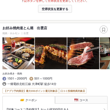
下記ボタンを押して空席状況を更新してください。
空席状況を更新する
お好み焼肉道とん堀 出雲店
焼肉・ホルモン
出雲
お好み焼き・焼肉
1501～2000円
501～1000円
一畑電鉄北松江線 大津町駅 徒歩14分
【アプリ予約限定】最大350ポイント還元対象店
口コミ投稿特典対象店
クーポン
コース
【対象コースご予約限定】お一人様300円引き♪