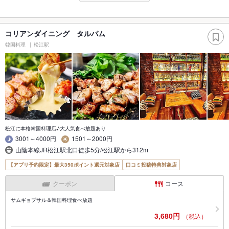
コリアンダイニング タルパム
韓国料理
松江駅
松江に本格韓国料理店♪大人気食べ放題あり
3001～4000円
1501～2000円
山陰本線JR松江駅北口徒歩5分/松江駅から312m
【アプリ予約限定】最大350ポイント還元対象店
口コミ投稿特典対象店
クーポン
コース
サムギョプサル＆韓国料理食べ放題
3,680円
（税込）