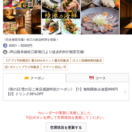
《完全個室完備》松江の絶品料理を堪能！
4001～5000円
JR山陰本線松江駅南口より徒歩約9分!個室完備!
【アプリ予約限定】最大800ポイント還元対象店
口コミ投稿特典対象店
ポイントプラス対象店
スマート支払い可
クーポン
コース
《雨の日/雪の日ご来店感謝特別クーポン》【1】無制限飲み放題999円
【2】ドリンク39%OFF
カレンダーの更新に失敗しました。
下記ボタンを押して空席状況を更新してください。
空席状況を更新する