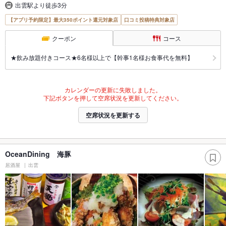
出雲駅より徒歩3分
【アプリ予約限定】最大350ポイント還元対象店
口コミ投稿特典対象店
クーポン
コース
★飲み放題付きコース★6名様以上で【幹事1名様お食事代を無料】
カレンダーの更新に失敗しました。
下記ボタンを押して空席状況を更新してください。
空席状況を更新する
OceanDining 海豚
居酒屋
出雲