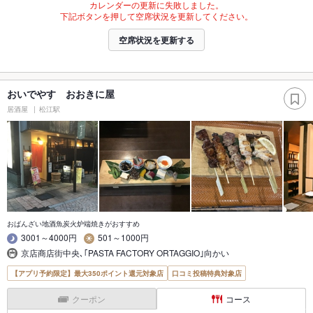
カレンダーの更新に失敗しました。
下記ボタンを押して空席状況を更新してください。
空席状況を更新する
おいでやす おおきに屋
居酒屋
松江駅
おばんざい地酒魚炭火炉端焼きがおすすめ
3001～4000円
501～1000円
京店商店街中央､｢PASTA FACTORY ORTAGGIO｣向かい
【アプリ予約限定】最大350ポイント還元対象店
口コミ投稿特典対象店
クーポン
コース