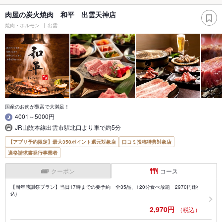
肉屋の炭火焼肉 和平 出雲天神店
焼肉・ホルモン
出雲
国産のお肉が豊富で大満足！
4001～5000円
JR山陰本線出雲市駅北口より車で約5分
【アプリ予約限定】最大350ポイント還元対象店
口コミ投稿特典対象店
適格請求書発行事業者
クーポン
コース
【周年感謝祭プラン】当日17時までの要予約 全35品、120分食べ放題 2970円(税
込)
2,970円
（税込）