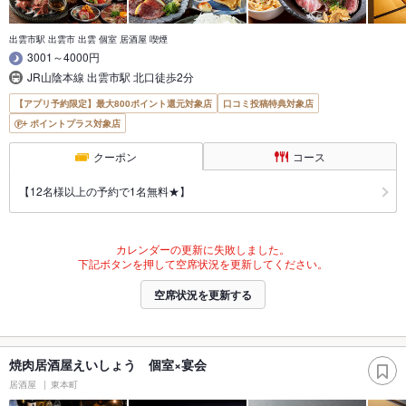
出雲市駅 出雲市 出雲 個室 居酒屋 喫煙
3001～4000円
JR山陰本線 出雲市駅 北口徒歩2分
【アプリ予約限定】最大800ポイント還元対象店
口コミ投稿特典対象店
ポイントプラス対象店
クーポン
コース
【12名様以上の予約で1名無料★】
カレンダーの更新に失敗しました。
下記ボタンを押して空席状況を更新してください。
空席状況を更新する
焼肉居酒屋えいしょう 個室×宴会
居酒屋
東本町