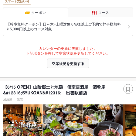
スマート支払い可
クーポン
コース
【幹事無料クーポン】日～木+土曜対象 6名様以上ご予約で幹事様無料
♪ 5,000円以上のコース対象
カレンダーの更新に失敗しました。
下記ボタンを押して空席状況を更新してください。
空席状況を更新する
【6/15 OPEN】山陰郷土と地鶏 個室居酒屋 酒肴庵
&#12316;SYUKOAN&#12316; 出雲駅前店
居酒屋
出雲