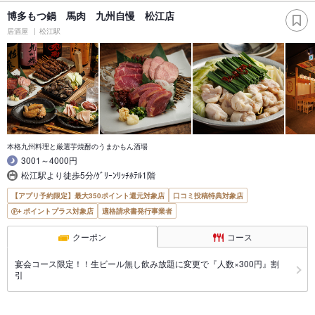
博多もつ鍋 馬肉 九州自慢 松江店
居酒屋
松江駅
本格九州料理と厳選芋焼酎のうまかもん酒場
3001～4000円
松江駅より徒歩5分/ｸﾞﾘｰﾝﾘｯﾁﾎﾃﾙ1階
【アプリ予約限定】最大350ポイント還元対象店
口コミ投稿特典対象店
ポイントプラス対象店
適格請求書発行事業者
クーポン
コース
宴会コース限定！！生ビール無し飲み放題に変更で『人数×300円』割
引