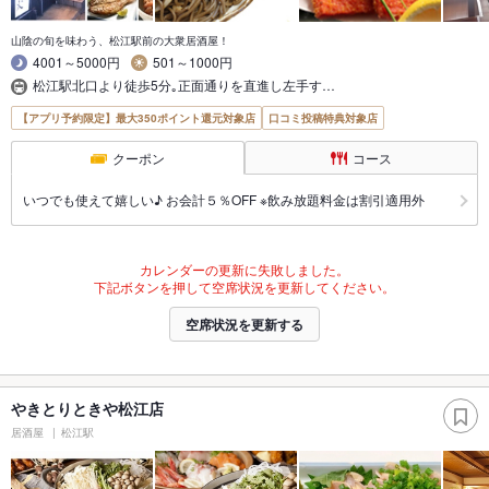
山陰の旬を味わう、松江駅前の大衆居酒屋！
4001～5000円
501～1000円
松江駅北口より徒歩5分｡正面通りを直進し左手す…
【アプリ予約限定】最大350ポイント還元対象店
口コミ投稿特典対象店
クーポン
コース
いつでも使えて嬉しい♪ お会計５％OFF ※飲み放題料金は割引適用外
カレンダーの更新に失敗しました。
下記ボタンを押して空席状況を更新してください。
空席状況を更新する
やきとりときや松江店
居酒屋
松江駅