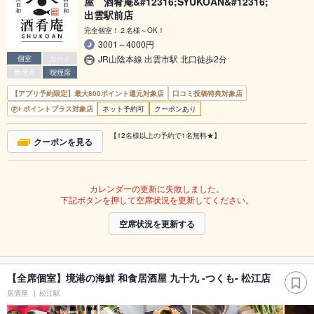
屋 酒肴庵&#12316;SYUKOAN&#12316;
出雲駅前店
完全個室！２名様～OK！
3001～4000円
JR山陰本線 出雲市駅 北口徒歩2分
個室
カード
禁煙席
喫煙席
【アプリ予約限定】最大800ポイント還元対象店
口コミ投稿特典対象店
ポイントプラス対象店
ネット予約可
クーポンあり
【12名様以上の予約で1名無料★】
クーポンを見る
カレンダーの更新に失敗しました。
下記ボタンを押して空席状況を更新してください。
空席状況を更新する
【全席個室】境港の海鮮 和食居酒屋 九十九 -つくも- 松江店
居酒屋
松江駅