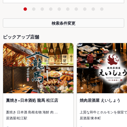
検索条件変更
ピックアップ店舗
藁焼き×日本酒処 龍馬 松江店
焼肉居酒屋 えいしょう
藁焼き 日本酒 島根名物 海鮮 肉 …
上質な和牛とホルモンを個室
居酒屋/松江駅
居酒屋/東本町