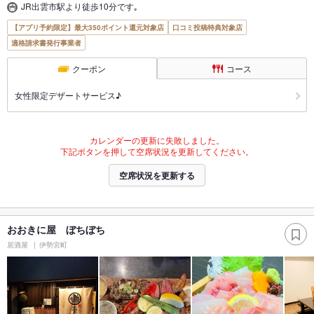
JR出雲市駅より徒歩10分です｡
【アプリ予約限定】最大350ポイント還元対象店
口コミ投稿特典対象店
適格請求書発行事業者
クーポン
コース
女性限定デザートサービス♪
カレンダーの更新に失敗しました。
下記ボタンを押して空席状況を更新してください。
空席状況を更新する
おおきに屋 ぼちぼち
居酒屋
伊勢宮町