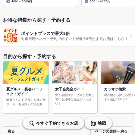
4001～5000円
3001～4000円
お得な特集から探す・予約する
ポイントプラスで最大8倍
対象日時のネット予約でポイントが最大8倍たまるお店はこちら！
目的から探す・予約する
夏グルメ・宴会パーフ
女子会完全ガイド
カラオケ検索
ェクトガイド
女子会向けサービスが充実し
現在地から探せる近く
ているお得なお店がいっぱ
オケ店はコチラ！
幹事さんのお店探しを強力サ
い！
ポート！お店探しの決定版！
今すぐ予約できるお店
地図
戻る
ページの先頭へ戻る