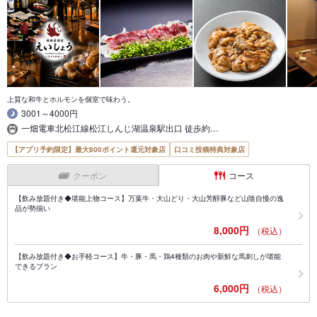
上質な和牛とホルモンを個室で味わう。
3001～4000円
一畑電車北松江線松江しんじ湖温泉駅出口 徒歩約…
【アプリ予約限定】最大800ポイント還元対象店
口コミ投稿特典対象店
クーポン
コース
【飲み放題付き◆堪能上物コース】万葉牛・大山どり・大山芳醇豚など山陰自慢の逸
品が勢揃い
8,000円
（税込）
【飲み放題付き◆お手軽コース】牛・豚・馬・鶏4種類のお肉や新鮮な馬刺しが堪能
できるプラン
6,000円
（税込）