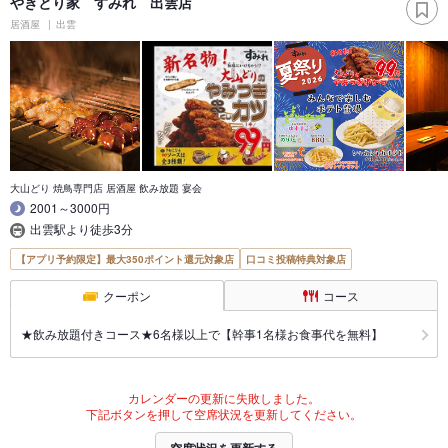
やきとり家 すみれ 出雲店
居酒屋
出雲
大山どり 焼鳥専門店 居酒屋 飲み放題 宴会
2001～3000円
出雲駅より徒歩3分
【アプリ予約限定】最大350ポイント還元対象店
口コミ投稿特典対象店
クーポン
コース
★飲み放題付きコース★6名様以上で【幹事1名様お食事代を無料】
カレンダーの更新に失敗しました。
下記ボタンを押して空席状況を更新してください。
空席状況を更新する