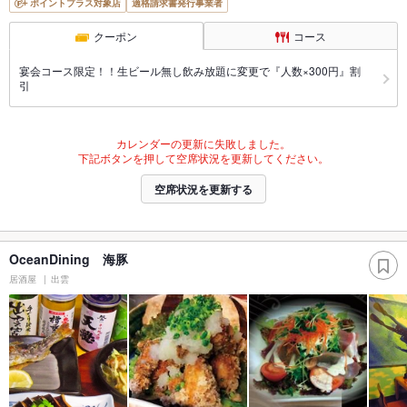
ポイントプラス対象店
適格請求書発行事業者
クーポン
コース
宴会コース限定！！生ビール無し飲み放題に変更で『人数×300円』割
引
カレンダーの更新に失敗しました。
下記ボタンを押して空席状況を更新してください。
空席状況を更新する
OceanDining 海豚
居酒屋
出雲