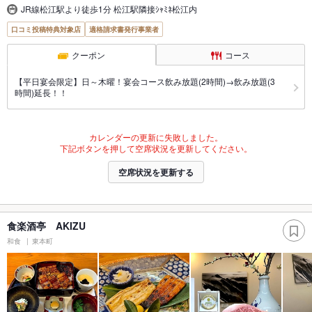
JR線松江駅より徒歩1分 松江駅隣接ｼｬﾐﾈ松江内
口コミ投稿特典対象店
適格請求書発行事業者
クーポン
コース
【平日宴会限定】日～木曜！宴会コース飲み放題(2時間)→飲み放題(3
時間)延長！！
カレンダーの更新に失敗しました。
下記ボタンを押して空席状況を更新してください。
空席状況を更新する
食楽酒亭 AKIZU
和食
東本町