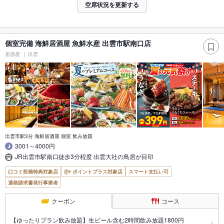
空席状況を更新する
個室完備 海鮮居酒屋 魚鮮水産 出雲市駅南口店
居酒屋
出雲
出雲市駅3分 海鮮居酒屋 個室 飲み放題
3001～4000円
JR出雲市駅南口徒歩3分程度 出雲大社の鳥居が目印
口コミ投稿特典対象店
ポイントプラス対象店
スマート支払い可
適格請求書発行事業者
クーポン
コース
【ゆったりプラン飲み放題】生ビール含む2時間飲み放題1800円