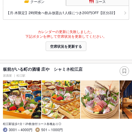
クーポン
コース
【月‐木限定】2時間食べ飲み放題お1人様につき200円OFF【区分22】
カレンダーの更新に失敗しました。
下記ボタンを押して空席状況を更新してください。
空席状況を更新する
板前がいる町の酒場 庄や シャミネ松江店
居酒屋
松江駅
松江駅徒歩1分！2h飲放付コース各種あり◎
3001～4000円
501～1000円