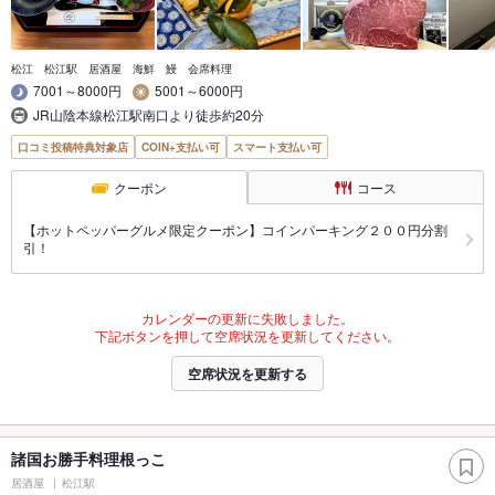
松江 松江駅 居酒屋 海鮮 鰻 会席料理
7001～8000円
5001～6000円
JR山陰本線松江駅南口より徒歩約20分
口コミ投稿特典対象店
COIN+支払い可
スマート支払い可
クーポン
コース
【ホットペッパーグルメ限定クーポン】コインパーキング２００円分割
引！
カレンダーの更新に失敗しました。
下記ボタンを押して空席状況を更新してください。
空席状況を更新する
諸国お勝手料理根っこ
居酒屋
松江駅