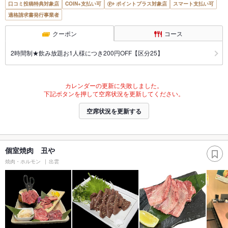
口コミ投稿特典対象店
COIN+支払い可
ポイントプラス対象店
スマート支払い可
適格請求書発行事業者
クーポン
コース
2時間制★飲み放題お1人様につき200円OFF【区分25】
カレンダーの更新に失敗しました。
下記ボタンを押して空席状況を更新してください。
空席状況を更新する
個室焼肉 丑や
焼肉・ホルモン
出雲