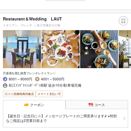
Restaurant＆Wedding LAUT
イタリアン・フレンチ
松江市橋北その他
宍道湖を望む絶景フレンチレストラン◇
8001～9000円
4001～5000円
松江ｲﾝｸﾞﾘｯｼｭｶﾞｰﾃﾞﾝ前駅 徒歩10分/駐車場完備
口コミ投稿特典対象店
スマート支払い可
クーポン
コース
【誕生日・記念日に☆】メッセージプレートのご用意承ります♪ ※特別
なご指定は2営業日前まで