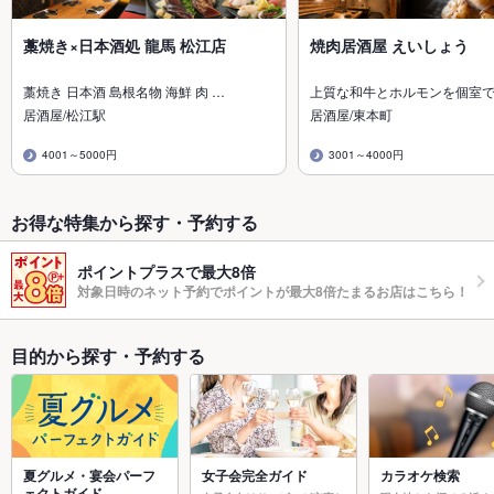
藁焼き×日本酒処 龍馬 松江店
焼肉居酒屋 えいしょう
藁焼き 日本酒 島根名物 海鮮 肉 …
上質な和牛とホルモンを個室
居酒屋/松江駅
居酒屋/東本町
4001～5000円
3001～4000円
お得な特集から探す・予約する
ポイントプラスで最大8倍
対象日時のネット予約でポイントが最大8倍たまるお店はこちら！
目的から探す・予約する
夏グルメ・宴会パーフ
女子会完全ガイド
カラオケ検索
ェクトガイド