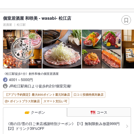
個室居酒屋 和咲美 - wasabi- 松江店
居酒屋
松江駅
《松江駅徒歩1分》創作和食の個室居酒屋
4001～5000円
JR松江駅南口より徒歩約2分!個室完備!
【アプリ予約限定】最大800ポイント還元対象店
口コミ投稿特典対象店
ポイントプラス対象店
スマート支払い可
クーポン
コース
《雨の日/雪の日ご来店感謝特別クーポン》【1】無制限飲み放題999円
【2】ドリンク39%OFF