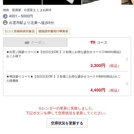
焼肉 居酒屋 出雲富士 しまね和牛
4001～5000円
出雲市駅より北東へ徒歩5分
口コミ投稿特典対象店
適格請求書発行事業者
クーポン
コース
★出雲ノ国盛りコース★【当日注文OK 】２名様にお得な盛合せコース◎\6600(税込)/
お二人様で
3,300円
（税込）
★神話盛りコース★【当日注文OK 】２名様にお得な盛合せコース￥8800(税込)/お二
人様価格
4,400円
（税込）
カレンダーの更新に失敗しました。
下記ボタンを押して空席状況を更新してください。
空席状況を更新する