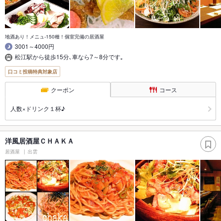
地酒あり！メニュ-150種！個室完備の居酒屋
3001～4000円
松江駅から徒歩15分､車なら7～8分です｡
口コミ投稿特典対象店
クーポン
コース
人数×ドリンク１杯♪
洋風居酒屋ＣＨＡＫＡ
居酒屋
出雲