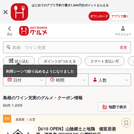
はじめてのアプリ予約で最大
1,000円分ポイントもらえる
ダウンロード
アプリで開く
戻る
マイメニュー
島根 ワイン充実
変更
絞り込む
ポイントがつかえる
スマート支払い可
日付
時間
人数
島根のワイン充実のグルメ・クーポン情報
60件 1-20件
地図で表示
PR
居酒屋
出雲
【6/15 OPEN】山陰郷土と地鶏 個室居酒