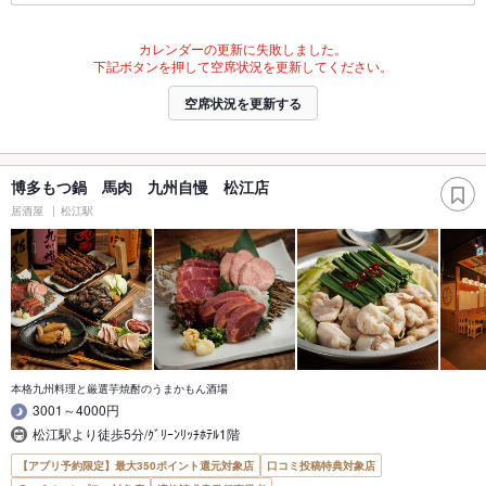
カレンダーの更新に失敗しました。
下記ボタンを押して空席状況を更新してください。
空席状況を更新する
博多もつ鍋 馬肉 九州自慢 松江店
居酒屋
松江駅
本格九州料理と厳選芋焼酎のうまかもん酒場
3001～4000円
松江駅より徒歩5分/ｸﾞﾘｰﾝﾘｯﾁﾎﾃﾙ1階
【アプリ予約限定】最大350ポイント還元対象店
口コミ投稿特典対象店