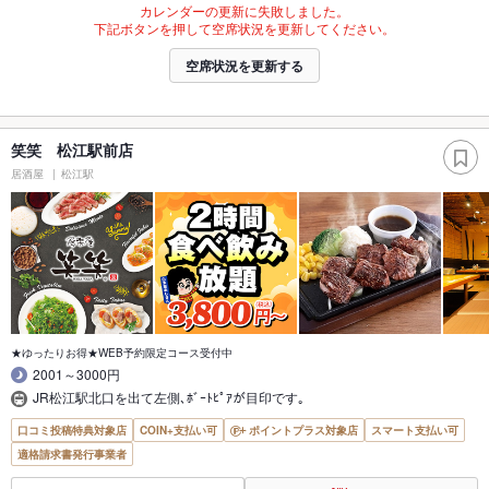
カレンダーの更新に失敗しました。
下記ボタンを押して空席状況を更新してください。
空席状況を更新する
笑笑 松江駅前店
居酒屋
松江駅
★ゆったりお得★WEB予約限定コース受付中
2001～3000円
JR松江駅北口を出て左側､ﾎﾞｰﾄﾋﾟｱが目印です｡
口コミ投稿特典対象店
COIN+支払い可
ポイントプラス対象店
スマート支払い可
適格請求書発行事業者