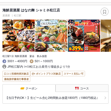
海鮮居酒屋 はなの舞 シャミネ松江店
居酒屋
松江駅
松江駅1分 海鮮居酒屋 宴会 飲み放題
3001～4000円
501～1000円
JR松江駅内 ｼｬﾐﾈ松江お土産売り場徒歩より1分
口コミ投稿特典対象店
ポイントプラス対象店
スマート支払い可
適格請求書発行事業者
クーポン
コース
【当日予約OK！】生ビール含む2時間飲み放題1800円（1980円税込）