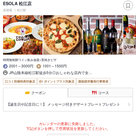
ESOLA 松江店
居酒屋
松江駅
時間無制限ワイン飲み放題×窯焼きピザ
2001～3000円
1001～1500円
JR山陰本線松江駅徒歩5分◎おしゃれな店内で女…
口コミ投稿特典対象店
ポイントプラス対象店
適格請求書発行事業者
クーポン
コース
【誕生日や記念日に！】 メッセージ付きデザートプレートプレゼント
カレンダーの更新に失敗しました。
下記ボタンを押して空席状況を更新してください。