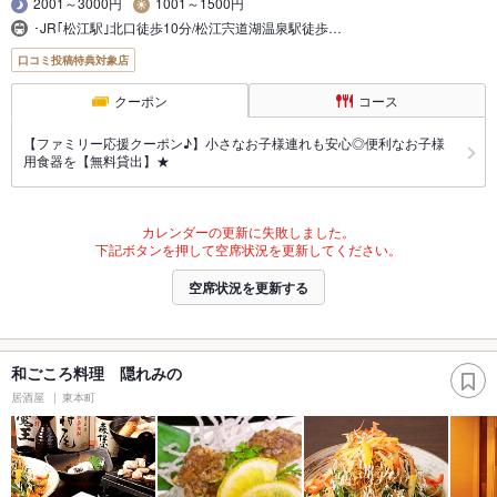
2001～3000円
1001～1500円
･JR｢松江駅｣北口徒歩10分/松江宍道湖温泉駅徒歩…
口コミ投稿特典対象店
クーポン
コース
【ファミリー応援クーポン♪】小さなお子様連れも安心◎便利なお子様
用食器を【無料貸出】★
カレンダーの更新に失敗しました。
下記ボタンを押して空席状況を更新してください。
空席状況を更新する
和ごころ料理 隠れみの
居酒屋
東本町