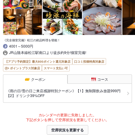
《完全個室完備》松江の絶品料理を堪能！
4001～5000円
JR山陰本線松江駅南口より徒歩約9分!個室完備!
【アプリ予約限定】最大800ポイント還元対象店
口コミ投稿特典対象店
ポイントプラス対象店
スマート支払い可
クーポン
コース
《雨の日/雪の日ご来店感謝特別クーポン》【1】無制限飲み放題999円
【2】ドリンク39%OFF
カレンダーの更新に失敗しました。
下記ボタンを押して空席状況を更新してください。
空席状況を更新する