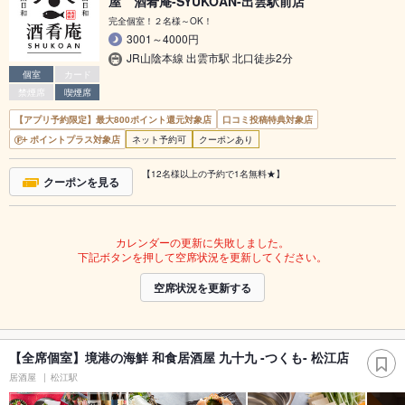
屋 酒肴庵-SYUKOAN-出雲駅前店
完全個室！２名様～OK！
3001～4000円
JR山陰本線 出雲市駅 北口徒歩2分
個室
カード
禁煙席
喫煙席
【アプリ予約限定】最大800ポイント還元対象店
口コミ投稿特典対象店
ポイントプラス対象店
ネット予約可
クーポンあり
【12名様以上の予約で1名無料★】
クーポンを見る
カレンダーの更新に失敗しました。
下記ボタンを押して空席状況を更新してください。
空席状況を更新する
【全席個室】境港の海鮮 和食居酒屋 九十九 -つくも- 松江店
居酒屋
松江駅