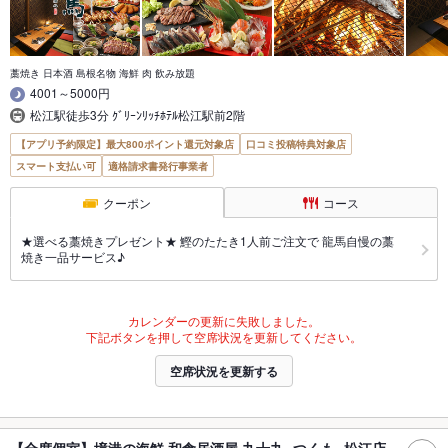
藁焼き 日本酒 島根名物 海鮮 肉 飲み放題
4001～5000円
松江駅徒歩3分 ｸﾞﾘｰﾝﾘｯﾁﾎﾃﾙ松江駅前2階
【アプリ予約限定】最大800ポイント還元対象店
口コミ投稿特典対象店
スマート支払い可
適格請求書発行事業者
クーポン
コース
★選べる藁焼きプレゼント★ 鰹のたたき1人前ご注文で 龍馬自慢の藁
焼き一品サービス♪
カレンダーの更新に失敗しました。
下記ボタンを押して空席状況を更新してください。
空席状況を更新する