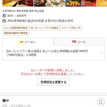
出雲市駅3分 海鮮居酒屋 個室 飲み放題
3001～4000円
JR出雲市駅南口徒歩3分程度 出雲大社の鳥居が目印
口コミ投稿特典対象店
ポイントプラス対象店
スマート支払い可
適格請求書発行事業者
クーポン
コース
【ゆったりプラン飲み放題】生ビール含む2時間飲み放題1800円
（1980円税込）が3時間
カレンダーの更新に失敗しました。
下記ボタンを押して空席状況を更新してください。
空席状況を更新する
鯛や
和食
松江市橋南その他