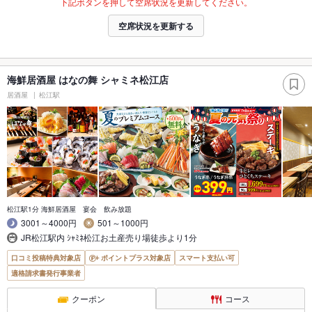
下記ボタンを押して空席状況を更新してください。
空席状況を更新する
海鮮居酒屋 はなの舞 シャミネ松江店
居酒屋
松江駅
松江駅1分 海鮮居酒屋 宴会 飲み放題
3001～4000円
501～1000円
JR松江駅内 ｼｬﾐﾈ松江お土産売り場徒歩より1分
口コミ投稿特典対象店
ポイントプラス対象店
スマート支払い可
適格請求書発行事業者
クーポン
コース