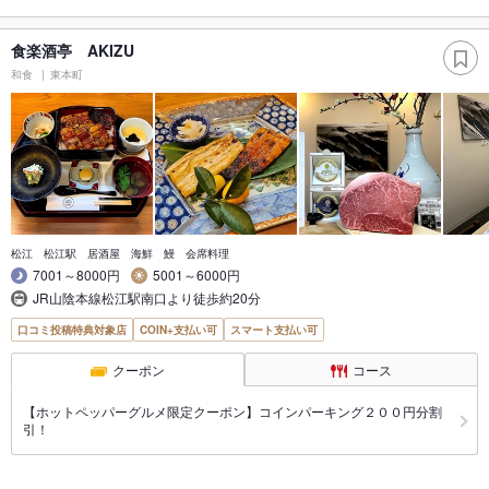
食楽酒亭 AKIZU
和食
東本町
松江 松江駅 居酒屋 海鮮 鰻 会席料理
7001～8000円
5001～6000円
JR山陰本線松江駅南口より徒歩約20分
口コミ投稿特典対象店
COIN+支払い可
スマート支払い可
クーポン
コース
【ホットペッパーグルメ限定クーポン】コインパーキング２００円分割
引！