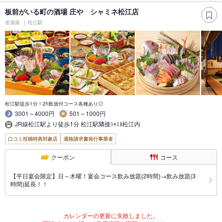
板前がいる町の酒場 庄や シャミネ松江店
居酒屋
松江駅
松江駅徒歩1分！2h飲放付コース各種あり◎
3001～4000円
501～1000円
JR線松江駅より徒歩1分 松江駅隣接ｼｬﾐﾈ松江内
口コミ投稿特典対象店
適格請求書発行事業者
クーポン
コース
【平日宴会限定】日～木曜！宴会コース飲み放題(2時間)→飲み放題(3
時間)延長！！
カレンダーの更新に失敗しました。