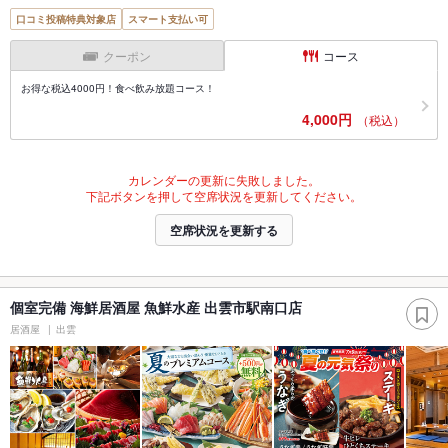
口コミ投稿特典対象店
スマート支払い可
クーポン
コース
お得な税込4000円！食べ飲み放題コース！
4,000円
（税込）
カレンダーの更新に失敗しました。
下記ボタンを押して空席状況を更新してください。
空席状況を更新する
個室完備 海鮮居酒屋 魚鮮水産 出雲市駅南口店
居酒屋
出雲