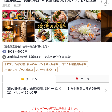
【全席個室】境港の海鮮 和食居酒屋 九十九 -つくも- 松江店
居酒屋
松江駅
《完全個室完備》松江の絶品料理を堪能！
4001～5000円
JR山陰本線松江駅南口より徒歩約9分!個室完備!
【アプリ予約限定】最大800ポイント還元対象店
口コミ投稿特典対象店
ポイントプラス対象店
スマート支払い可
クーポン
コース
《雨の日/雪の日ご来店感謝特別クーポン》【1】無制限飲み放題999円
【2】ドリンク39%OFF
カレンダーの更新に失敗しました。