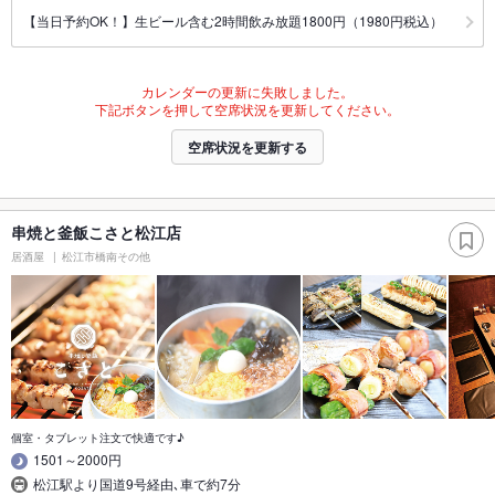
【当日予約OK！】生ビール含む2時間飲み放題1800円（1980円税込）
カレンダーの更新に失敗しました。
下記ボタンを押して空席状況を更新してください。
空席状況を更新する
串焼と釜飯こさと松江店
居酒屋
松江市橋南その他
個室・タブレット注文で快適です♪
1501～2000円
松江駅より国道9号経由､車で約7分