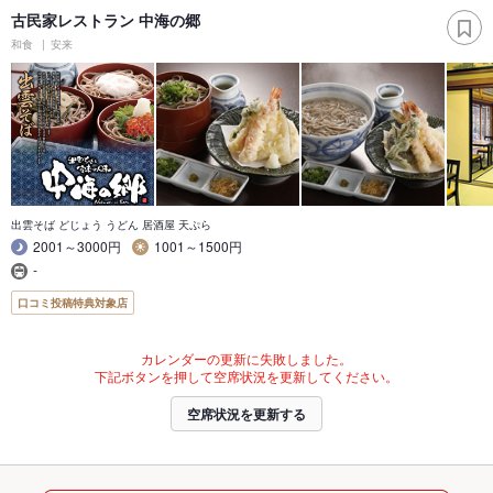
古民家レストラン 中海の郷
和食
安来
出雲そば どじょう うどん 居酒屋 天ぷら
2001～3000円
1001～1500円
-
口コミ投稿特典対象店
カレンダーの更新に失敗しました。
下記ボタンを押して空席状況を更新してください。
空席状況を更新する