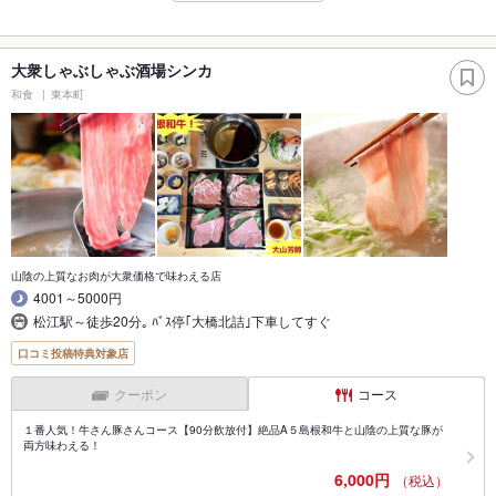
大衆しゃぶしゃぶ酒場シンカ
和食
東本町
山陰の上質なお肉が大衆価格で味わえる店
4001～5000円
松江駅～徒歩20分｡ ﾊﾞｽ停｢大橋北詰｣下車してすぐ
口コミ投稿特典対象店
クーポン
コース
１番人気！牛さん豚さんコース【90分飲放付】絶品A５島根和牛と山陰の上質な豚が
両方味わえる！
6,000円
（税込）