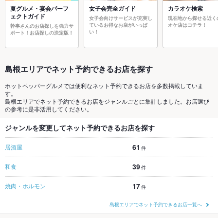
夏グルメ・宴会パーフ
女子会完全ガイド
カラオケ検索
ェクトガイド
女子会向けサービスが充実し
現在地から探せる近く
ているお得なお店がいっぱ
オケ店はコチラ！
幹事さんのお店探しを強力サ
い！
ポート！お店探しの決定版！
島根エリアでネット予約できるお店を探す
ホットペッパーグルメでは便利なネット予約できるお店を多数掲載していま
す。
島根エリアでネット予約できるお店をジャンルごとに集計しました。お店選び
の参考に是非活用してください。
ジャンルを変更してネット予約できるお店を探す
61
居酒屋
件
39
和食
件
17
焼肉・ホルモン
件
島根エリアでネット予約できるお店一覧へ