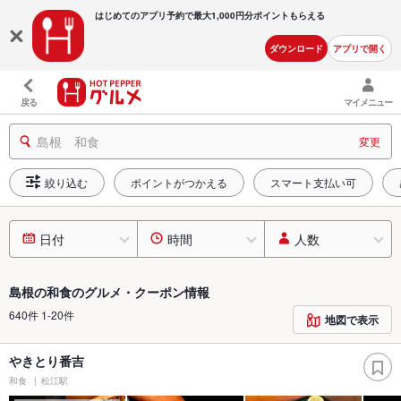
はじめてのアプリ予約で最大
1,000円分ポイントもらえる
ダウンロード
アプリで開く
戻る
マイメニュー
島根 和食
変更
絞り込む
ポイントがつかえる
スマート支払い可
日付
時間
人数
島根の和食のグルメ・クーポン情報
640件 1-20件
地図で表示
やきとり番吉
和食
松江駅