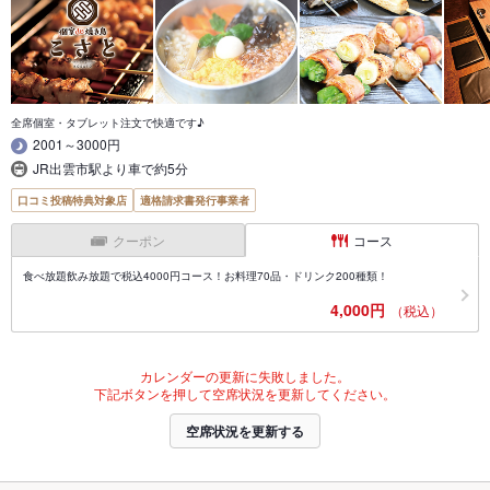
全席個室・タブレット注文で快適です♪
2001～3000円
JR出雲市駅より車で約5分
口コミ投稿特典対象店
適格請求書発行事業者
クーポン
コース
食べ放題飲み放題で税込4000円コース！お料理70品・ドリンク200種類！
4,000円
（税込）
カレンダーの更新に失敗しました。
下記ボタンを押して空席状況を更新してください。
空席状況を更新する