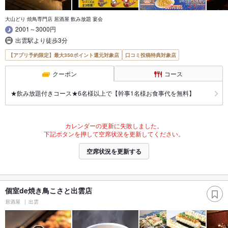
大山どり 焼鳥専門店 居酒屋 飲み放題 宴会
2001～3000円
出雲駅より徒歩3分
【アプリ予約限定】最大350ポイント還元対象店
口コミ投稿特典対象店
クーポン
コース
★飲み放題付きコース★6名様以上で【幹事1名様お食事代を無料】
カレンダーの更新に失敗しました。
下記ボタンを押して空席状況を更新してください。
空席状況を更新する
個室de焼き鳥こさと出雲店
居酒屋
出雲