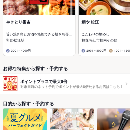
やきとり番吉
鯛や 松江
旨い焼き鳥とお酒を堪能できる焼き鳥専…
こだわりの鯛めし
和食/松江駅
和食/松江市橋南その他
3001～4000円
2001～3000円
1001～150
お得な特集から探す・予約する
ポイントプラスで最大8倍
対象日時のネット予約でポイントが最大8倍たまるお店はこちら！
目的から探す・予約する