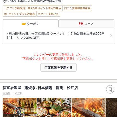
JR松江駅南口より徒歩約2分!個室完備!
【アプリ予約限定】最大800ポイント還元対象店
口コミ投稿特典対象店
ポイントプラス対象店
スマート支払い可
クーポン
コース
《雨の日/雪の日ご来店感謝特別クーポン》【1】無制限飲み放題999円
【2】ドリンク39%OFF
カレンダーの更新に失敗しました。
下記ボタンを押して空席状況を更新してください。
空席状況を更新する
個室居酒屋 藁焼き×日本酒処 龍馬 松江店
居酒屋
松江駅