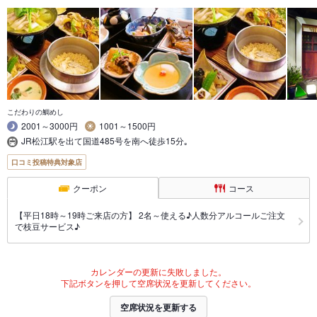
こだわりの鯛めし
2001～3000円
1001～1500円
JR松江駅を出て国道485号を南へ徒歩15分｡
口コミ投稿特典対象店
クーポン
コース
【平日18時～19時ご来店の方】 2名～使える♪人数分アルコールご注文
で枝豆サービス♪
カレンダーの更新に失敗しました。
下記ボタンを押して空席状況を更新してください。
空席状況を更新する