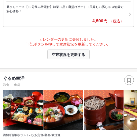
豚さんコース【90分飲み放題付】前菜３品＋唐揚げポテト＋美味しい豚しゃぶ納得で
安心価格！
4,500円
（税込）
カレンダーの更新に失敗しました。
下記ボタンを押して空席状況を更新してください。
空席状況を更新する
ぐるめ幸洋
和食
出雲
海鮮/日御碕/ランチ/そば/定食/宴会/歓送迎