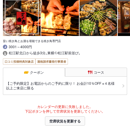
旨い焼き鳥とお酒を堪能できる焼き鳥専門店
3001～4000円
松江駅北口から徒歩3分｡東横ｲﾝ松江駅前並び｡
口コミ投稿特典対象店
適格請求書発行事業者
クーポン
コース
【ご予約限定】お電話からのご予約に限り！ お会計10％OFF ※４名様
以上ご来店に限る
カレンダーの更新に失敗しました。
下記ボタンを押して空席状況を更新してください。
空席状況を更新する