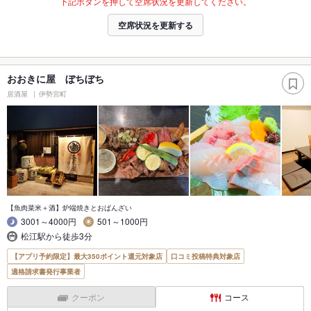
下記ボタンを押して空席状況を更新してください。
空席状況を更新する
おおきに屋 ぼちぼち
居酒屋
伊勢宮町
【魚肉菜米＋酒】炉端焼きとおばんざい
3001～4000円
501～1000円
松江駅から徒歩3分
【アプリ予約限定】最大350ポイント還元対象店
口コミ投稿特典対象店
適格請求書発行事業者
クーポン
コース