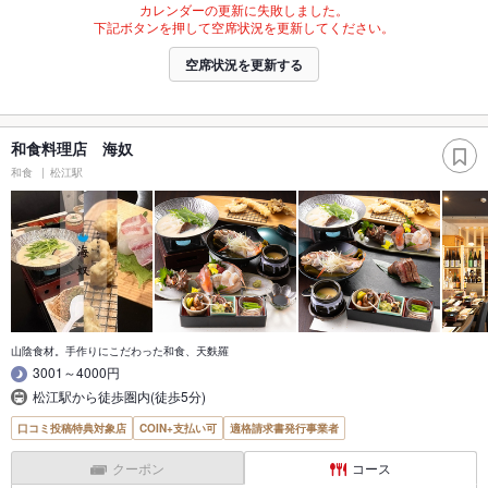
カレンダーの更新に失敗しました。
下記ボタンを押して空席状況を更新してください。
空席状況を更新する
和食料理店 海奴
和食
松江駅
山陰食材。手作りにこだわった和食、天麩羅
3001～4000円
松江駅から徒歩圏内(徒歩5分)
口コミ投稿特典対象店
COIN+支払い可
適格請求書発行事業者
クーポン
コース