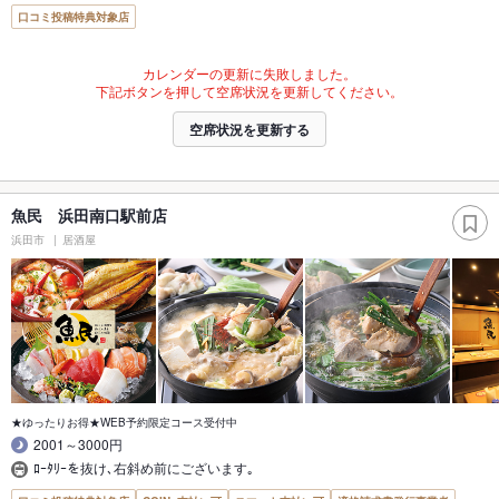
口コミ投稿特典対象店
カレンダーの更新に失敗しました。
下記ボタンを押して空席状況を更新してください。
空席状況を更新する
魚民 浜田南口駅前店
浜田市
居酒屋
★ゆったりお得★WEB予約限定コース受付中
2001～3000円
ﾛｰﾀﾘｰを抜け､右斜め前にございます｡