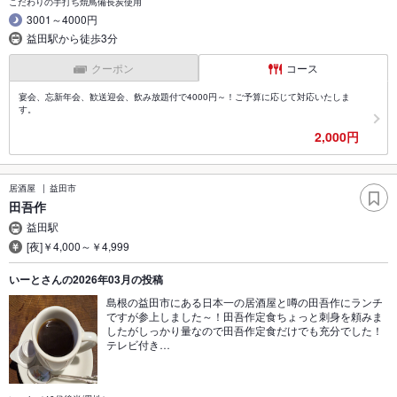
こだわりの手打ち焼鳥備長炭使用
3001～4000円
益田駅から徒歩3分
クーポン
コース
宴会、忘新年会、歓送迎会、飲み放題付で4000円～！ご予算に応じて対応いたしま
す。
2,000円
居酒屋
益田市
田吾作
益田駅
[夜]￥4,000～￥4,999
いーとさんの2026年03月の投稿
島根の益田市にある日本一の居酒屋と噂の田吾作にランチ
ですが参上しました～！田吾作定食ちょっと刺身を頼みま
したがしっかり量なので田吾作定食だけでも充分でした！
テレビ付き…