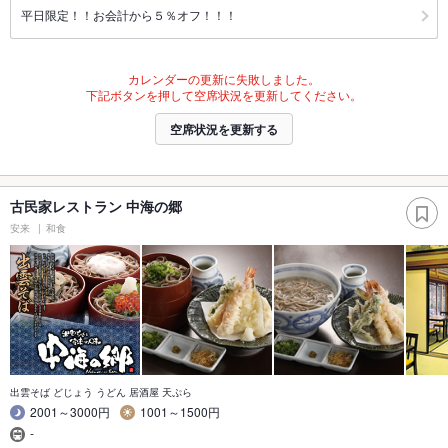
平日限定！！お会計から５％オフ！！！
カレンダーの更新に失敗しました。
下記ボタンを押して空席状況を更新してください。
空席状況を更新する
古民家レストラン 中海の郷
安来
和食
出雲そば どじょう うどん 居酒屋 天ぷら
2001～3000円
1001～1500円
-