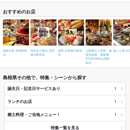
おすすめのお店
魚鮮水産 浜田駅前
目利きの銀次 浜田
魚民 浜田南口駅前
山陰郷土と地鶏 個
道とん堀 出
店
南口駅前店
店
室居酒屋 酒肴庵-
SYUKOAN-出雲駅
前店
島根県その他で、特集・シーンから探す
1
誕生日・記念日サービスあり
1
ランチのお店
1
郷土料理・ご当地メニュー！
特集一覧を見る