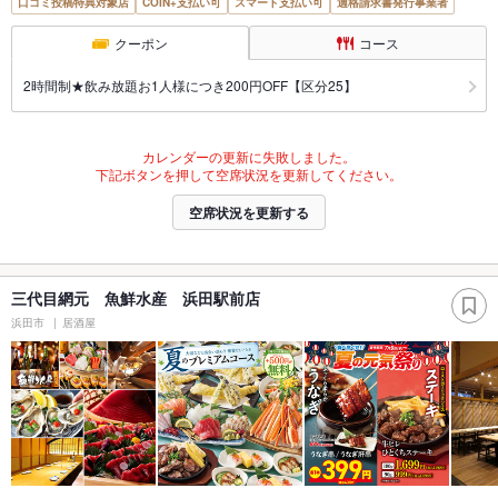
口コミ投稿特典対象店
COIN+支払い可
スマート支払い可
適格請求書発行事業者
クーポン
コース
2時間制★飲み放題お1人様につき200円OFF【区分25】
カレンダーの更新に失敗しました。
下記ボタンを押して空席状況を更新してください。
空席状況を更新する
三代目網元 魚鮮水産 浜田駅前店
浜田市
居酒屋