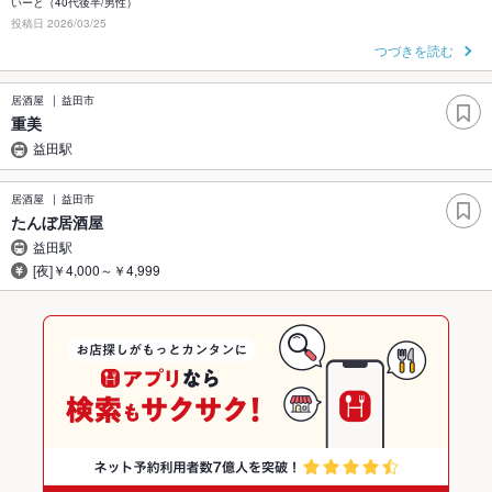
いーと（40代後半/男性）
投稿日 2026/03/25
つづきを読む
居酒屋
益田市
重美
益田駅
居酒屋
益田市
たんぼ居酒屋
益田駅
[夜]￥4,000～￥4,999