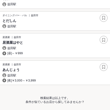
益田駅
ダイニングバー・バル
益田市
とだしん
益田駅
居酒屋
益田市
居酒屋はやと
益田駅
[昼]～￥999
居酒屋
益田市
あんじょう
益田駅
[夜]￥3,000～￥3,999
検索結果は以上です。
条件が似ているお店から探してみませんか？