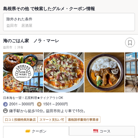
島根県その他 で検索したグルメ・クーポン情報
除外された条件
益田市 居酒屋
海のごはん家 ノラ・マーレ
益田市
洋食
日本海を一望！石窯料理★テイクアウトOK
2001～3000円
1501～2000円
鎌手駅から徒歩10分｡ 益田市街より車で15分｡
口コミ投稿特典対象店
スマート支払い可
適格請求書発行事業者
クーポン
コース