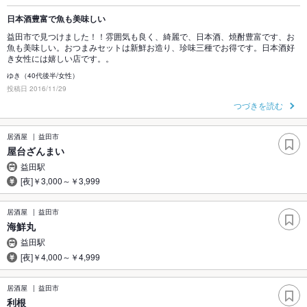
日本酒豊富で魚も美味しい
益田市で見つけました！！雰囲気も良く、綺麗で、日本酒、焼酎豊富です、お
魚も美味しい。おつまみセットは新鮮お造り、珍味三種でお得です。日本酒好
き女性には嬉しい店です。。
ゆき（40代後半/女性）
投稿日 2016/11/29
つづきを読む
居酒屋
益田市
屋台ざんまい
益田駅
[夜]￥3,000～￥3,999
居酒屋
益田市
海鮮丸
益田駅
[夜]￥4,000～￥4,999
居酒屋
益田市
利根