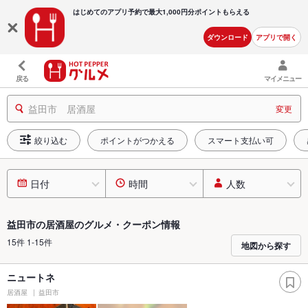
はじめてのアプリ予約で最大
1,000円分ポイントもらえる
ダウンロード
アプリで開く
戻る
マイメニュー
益田市 居酒屋
変更
絞り込む
ポイントがつかえる
スマート支払い可
日付
時間
人数
益田市の居酒屋のグルメ・クーポン情報
15件 1-15件
地図から探す
ニュートネ
居酒屋
益田市