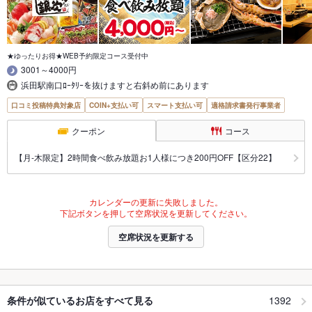
★ゆったりお得★WEB予約限定コース受付中
3001～4000円
浜田駅南口ﾛｰﾀﾘｰを抜けますと右斜め前にあります
口コミ投稿特典対象店
COIN+支払い可
スマート支払い可
適格請求書発行事業者
クーポン
コース
【月‐木限定】2時間食べ飲み放題お1人様につき200円OFF【区分22】
カレンダーの更新に失敗しました。
下記ボタンを押して空席状況を更新してください。
空席状況を更新する
1392
条件が似ているお店をすべて見る