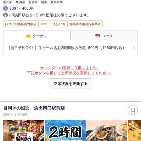
浜田駅 居酒屋 お食事 個室 新鮮鮮魚
3001～4000円
JR浜田駅徒歩1分 ﾎﾃﾙ松尾様の隣でございます｡
口コミ投稿特典対象店
スマート支払い可
適格請求書発行事業者
クーポン
コース
【当日予約OK！】生ビール含む2時間飲み放題1800円（1980円税込）
カレンダーの更新に失敗しました。
下記ボタンを押して空席状況を更新してください。
空席状況を更新する
目利きの銀次 浜田南口駅前店
浜田市
居酒屋