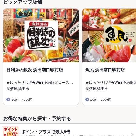
ピックアップ店舗
目利きの銀次 浜田南口駅前店
魚民 浜田南口駅前店
★ゆったりお得★WEB予約限定コース…
★ゆったりお得★WEB予約限
居酒屋/浜田市
居酒屋/浜田市
3001～4000円
2001～3000円
お得な特集から探す・予約する
ポイントプラスで最大8倍