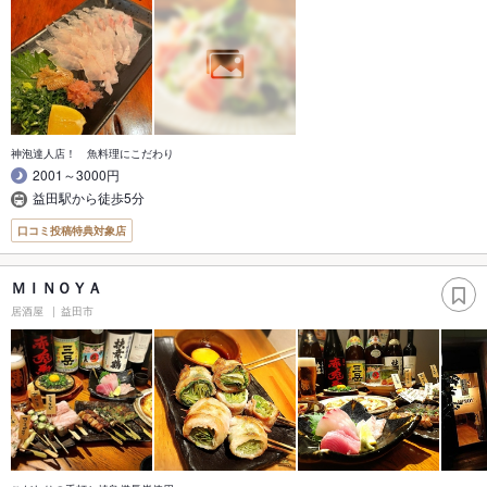
神泡達人店！ 魚料理にこだわり
2001～3000円
益田駅から徒歩5分
口コミ投稿特典対象店
ＭＩＮＯＹＡ
居酒屋
益田市