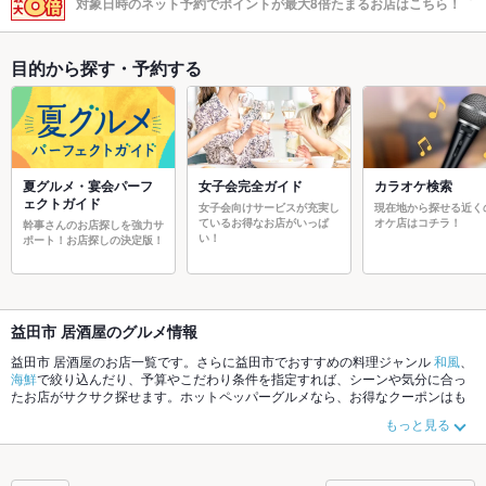
対象日時のネット予約でポイントが最大8倍たまるお店はこちら！
目的から探す・予約する
夏グルメ・宴会パーフ
女子会完全ガイド
カラオケ検索
ェクトガイド
女子会向けサービスが充実し
現在地から探せる近く
ているお得なお店がいっぱ
オケ店はコチラ！
幹事さんのお店探しを強力サ
い！
ポート！お店探しの決定版！
益田市 居酒屋のグルメ情報
益田市 居酒屋のお店一覧です。さらに益田市でおすすめの料理ジャンル
和風
、
海鮮
で絞り込んだり、予算やこだわり条件を指定すれば、シーンや気分に合っ
たお店がサクサク探せます。ホットペッパーグルメなら、お得なクーポンはも
ちろん、こだわりメニュー
肉じゃが
、
からあげ
や季節のおすすめ料理など、お
もっと見る
店の最新情報をご紹介しているので安心！24時間使える簡単便利なネット予約
が使えるお店も拡大中です。友達どうしの飲み会にも、会社の宴会にも、デー
トやパーティーにもお得に便利にホットペッパーグルメをご利用ください。