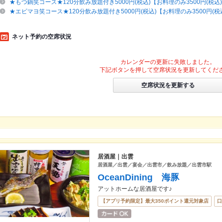
★もつ鍋笑コース★120分飲み放題付き5000円(税込)【お料理のみ3500円(税込
★エビマヨ笑コース★120分飲み放題付き5000円(税込)【お料理のみ3500円(税
ネット予約の空席状況
カレンダーの更新に失敗しました。
下記ボタンを押して空席状況を更新してくだ
空席状況を更新する
居酒屋｜出雲
居酒屋／出雲／宴会／出雲市／飲み放題／出雲市駅
OceanDining 海豚
アットホームな居酒屋です♪
【アプリ予約限定】最大350ポイント還元対象店
口