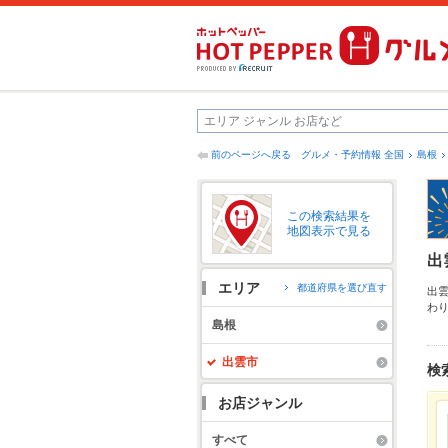
前のページへ戻る
グルメ・予約情報 全国
島根
この検索結果を
地図表示で見る
出
エリア
都道府県を選び直す
出
わ
ュ
島根
使
さ
出雲市
検
お店ジャンル
すべて