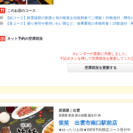
このお店のコース
【結コース】鮮度抜群の刺身と旬の味覚を伝統和食でご堪能！2h飲放付〈樽生
【喜コース】握り寿司や奥州いわい鶏など、食事重視の本格和食！2h飲放付〈
ネット予約の空席状況
カレンダーの更新に失敗しました。
下記ボタンを押して空席状況を更新してくだ
空席状況を更新する
居酒屋｜出雲
居酒屋 飲放 飲み放題 誕生日 肉
笑笑 出雲市南口駅前店
★ゆったりお得★WEB予約限定コース受付中