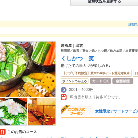
空席状況を更新する
山陰郷
居酒屋｜出雲
居酒屋／出雲／宴会／鍋／もつ鍋／飲み放題／出雲蕎麦
くしかつ 笑
揚げたての串カツが楽しめる♪
【アプリ予約限定】最大350ポイント還元対象店
口
ポイントつかえる
3001～4000円
JR出雲市駅より徒歩10分です。
女性限定デザートサービス
このお店のコース