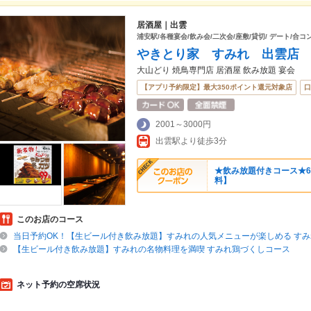
居酒屋｜出雲
浦安駅/各種宴会/飲み会/二次会/座敷/貸切/ デート/合コ
やきとり家 すみれ 出雲店
大山どり 焼鳥専門店 居酒屋 飲み放題 宴会
【アプリ予約限定】最大350ポイント還元対象店
口
2001～3000円
出雲駅より徒歩3分
★飲み放題付きコース★
料】
このお店のコース
当日予約OK！【生ビール付き飲み放題】すみれの人気メニューが楽しめる す
【生ビール付き飲み放題】すみれの名物料理を満喫 すみれ鶏づくしコース
ネット予約の空席状況