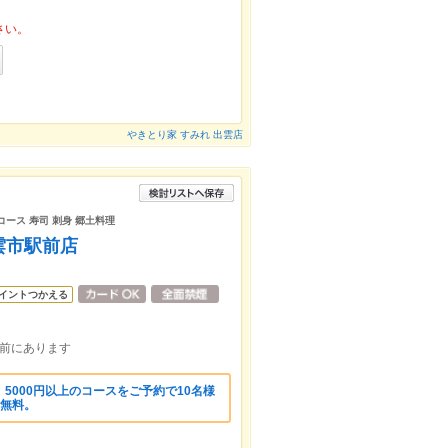
さい。
やきとり家 すみれ 出雲店
コース 寿司 刺身 郷土料理
雲市駅前店
イントつかえる
の前にあります
5000円以上のコースをご予約で10名様
金無料。