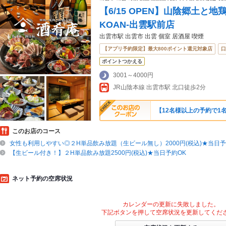
【6/15 OPEN】山陰郷土と
KOAN-出雲駅前店
出雲市駅 出雲市 出雲 個室 居酒屋 喫煙
【アプリ予約限定】最大800ポイント還元対象店
口
ポイントつかえる
3001～4000円
JR山陰本線 出雲市駅 北口徒歩2分
【12名様以上の予約で1
このお店のコース
女性も利用しやすい◎２H単品飲み放題（生ビール無し）2000円(税込)★当日予
【生ビール付き！】２H単品飲み放題2500円(税込)★当日予約OK
ネット予約の空席状況
カレンダーの更新に失敗しました。
下記ボタンを押して空席状況を更新してくだ