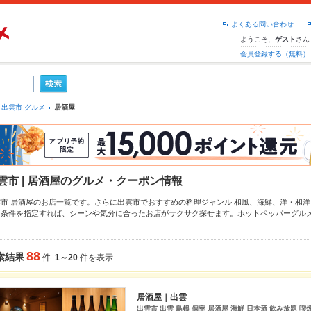
よくある問い合わせ
ようこそ、
さん
ゲスト
会員登録する（無料）
出雲市 グルメ
居酒屋
雲市 | 居酒屋のグルメ・クーポン情報
雲市 居酒屋のお店一覧です。さらに出雲市でおすすめの料理ジャンル
和風
、
海鮮
、
洋・和洋
り条件を指定すれば、シーンや気分に合ったお店がサクサク探せます。ホットペッパーグル
ー
からあげ
、
手羽先
、
お茶漬け
や季節のおすすめ料理など、お店の最新情報をご紹介している
えるお店も拡大中です。友達どうしの飲み会にも、会社の宴会にも、デートやパーティーに
い。
88
索結果
件
1～20
件を表示
居酒屋｜出雲
出雲市 出雲 島根 個室 居酒屋 海鮮 日本酒 飲み放題 喫