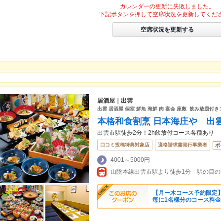
カレンダーの更新に失敗しました。
下記ボタンを押して空席状況を更新してくだ
空席状況を更新する
居酒屋｜出雲
出雲 居酒屋 個室 鮮魚 海鮮 肉 宴会 座敷 飲み放題付き
本格和食割烹 日本海庄や 出
出雲市駅徒歩2分！2h飲放付コース各種あり
口コミ投稿特典対象店
適格請求書発行事業者
ポ
4001～5000円
山陰本線出雲市駅より徒歩1分 駅の目
【月ー木コース予約限定】
毎に1名様分のコース料