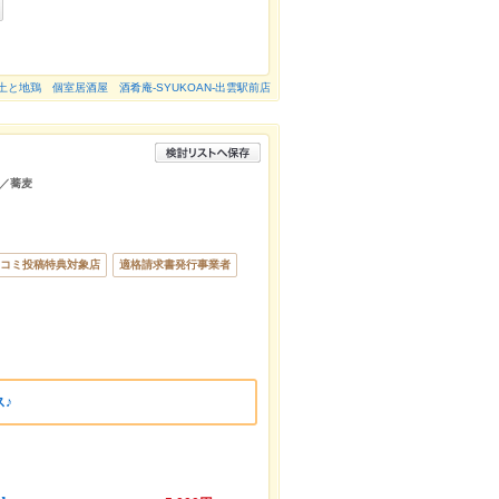
土と地鶏 個室居酒屋 酒肴庵-SYUKOAN-出雲駅前店
／蕎麦
コミ投稿特典対象店
適格請求書発行事業者
♪