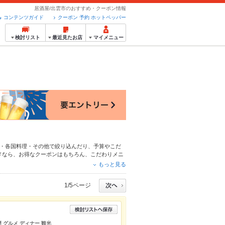
居酒屋/出雲市のおすすめ・クーポン情報
コンテンツガイド
クーポン 予約 ホットペッパー
検討リスト
最近見たお店
マイメニュー
・各国料理・その他
で絞り込んだり、予算やこだ
メなら、お得なクーポンはもちろん、こだわりメニ
ので安心！24時間使える簡単便利なネット予約が
もっと見る
もお得に便利にホットペッパーグルメをご利用くだ
1/5ページ
煙 グルメ ディナー 観光