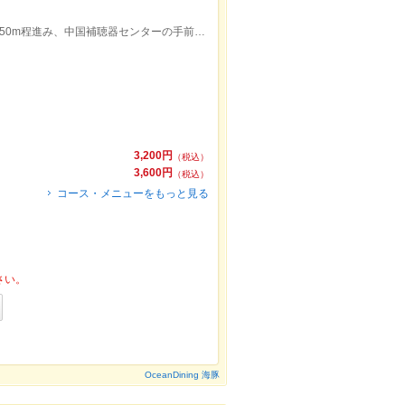
出雲市駅より徒歩5分。駅北口を出て西に50m程進み、中国補聴器センターの手前を右折してすぐの左手です。
3,200円
（税込）
3,600円
（税込）
コース・メニューをもっと見る
さい。
OceanDining 海豚