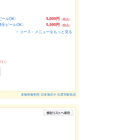
ビールOK〉
5,000円
（税込）
樽生ビールOK〉
5,500円
（税込）
コース・メニューをもっと見る
さい。
本格和食割烹 日本海庄や 出雲市駅前店