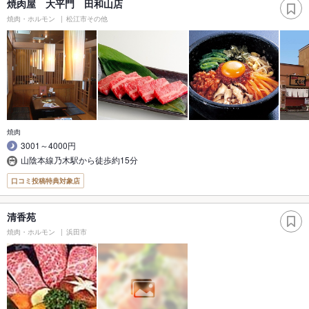
焼肉屋 大平門 田和山店
焼肉・ホルモン
松江市その他
焼肉
3001～4000円
山陰本線乃木駅から徒歩約15分
口コミ投稿特典対象店
清香苑
焼肉・ホルモン
浜田市