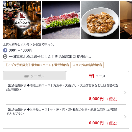
上質な和牛とホルモンを個室で味わう。
3001～4000円
一畑電車北松江線松江しんじ湖温泉駅出口 徒歩約…
【アプリ予約限定】最大800ポイント還元対象店
口コミ投稿特典対象店
クーポン
コース
【飲み放題付き◆堪能上物コース】万葉牛・大山どり・大山芳醇豚など山陰自慢の逸
品が勢揃い
8,000円
（税込）
【飲み放題付き◆お手軽コース】牛・豚・馬・鶏4種類のお肉や新鮮な馬刺しが堪能
できるプラン
6,000円
（税込）