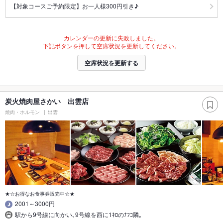
【対象コースご予約限定】お一人様300円引き♪
カレンダーの更新に失敗しました。
下記ボタンを押して空席状況を更新してください。
空席状況を更新する
炭火焼肉屋さかい 出雲店
焼肉・ホルモン
出雲
★☆お得なお食事券販売中☆★
2001～3000円
駅から9号線に向かい､9号線を西に1ｷﾛのﾅﾌｺ隣｡