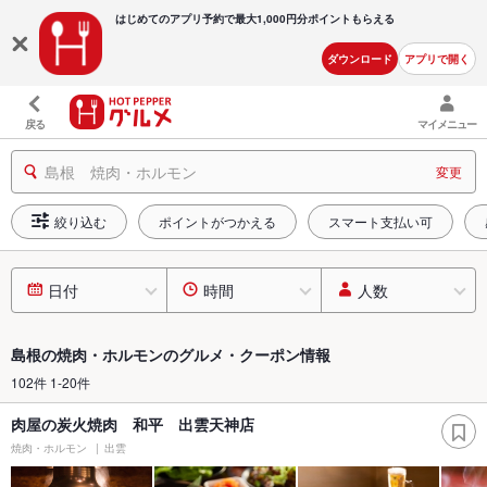
はじめてのアプリ予約で最大
1,000円分ポイントもらえる
ダウンロード
アプリで開く
戻る
マイメニュー
島根 焼肉・ホルモン
変更
絞り込む
ポイントがつかえる
スマート支払い可
日付
時間
人数
島根の焼肉・ホルモンのグルメ・クーポン情報
102件 1-20件
肉屋の炭火焼肉 和平 出雲天神店
焼肉・ホルモン
出雲