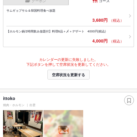
クーポン
コース
サムギョプサル＆韓国料理食べ放題
3,680円
（税込）
【ホルモン鍋/2時間飲み放題付】料理6品＋〆＋デザート 4000円(税込)
4,000円
（税込）
カレンダーの更新に失敗しました。
下記ボタンを押して空席状況を更新してください。
空席状況を更新する
ittoko
焼肉・ホルモン
出雲