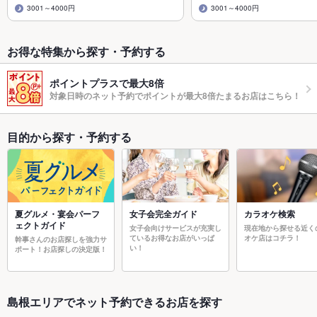
3001～4000円
3001～4000円
お得な特集から探す・予約する
ポイントプラスで最大8倍
対象日時のネット予約でポイントが最大8倍たまるお店はこちら！
目的から探す・予約する
夏グルメ・宴会パーフ
女子会完全ガイド
カラオケ検索
ェクトガイド
女子会向けサービスが充実し
現在地から探せる近く
ているお得なお店がいっぱ
オケ店はコチラ！
幹事さんのお店探しを強力サ
い！
ポート！お店探しの決定版！
島根エリアでネット予約できるお店を探す