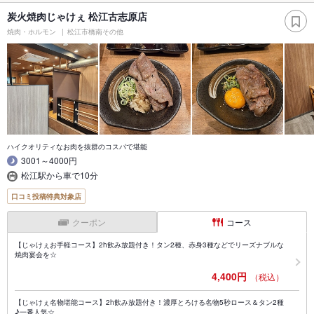
炭火焼肉じゃけぇ 松江古志原店
焼肉・ホルモン
松江市橋南その他
ハイクオリティなお肉を抜群のコスパで堪能
3001～4000円
松江駅から車で10分
口コミ投稿特典対象店
クーポン
コース
【じゃけぇお手軽コース】2h飲み放題付き！タン2種、赤身3種などでリーズナブルな
焼肉宴会を☆
4,400円
（税込）
【じゃけぇ名物堪能コース】2h飲み放題付き！濃厚とろける名物5秒ロース＆タン2種
♪一番人気☆