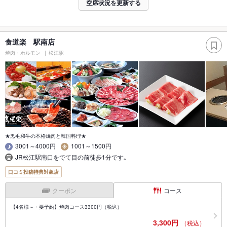
空席状況を更新する
食道楽 駅南店
焼肉・ホルモン
松江駅
★黒毛和牛の本格焼肉と韓国料理★
3001～4000円
1001～1500円
JR松江駅南口をでて目の前徒歩1分です｡
口コミ投稿特典対象店
クーポン
コース
【4名様～・要予約】焼肉コース3300円（税込）
3,300円
（税込）