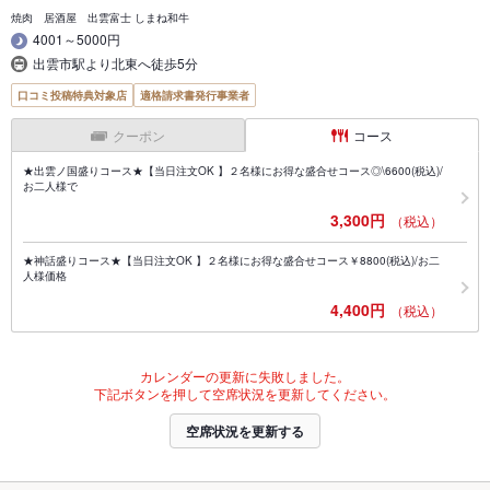
焼肉 居酒屋 出雲富士 しまね和牛
4001～5000円
出雲市駅より北東へ徒歩5分
口コミ投稿特典対象店
適格請求書発行事業者
クーポン
コース
★出雲ノ国盛りコース★【当日注文OK 】２名様にお得な盛合せコース◎\6600(税込)/
お二人様で
3,300円
（税込）
★神話盛りコース★【当日注文OK 】２名様にお得な盛合せコース￥8800(税込)/お二
人様価格
4,400円
（税込）
カレンダーの更新に失敗しました。
下記ボタンを押して空席状況を更新してください。
空席状況を更新する