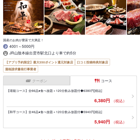
国産のお肉が豊富で大満足！
4001～5000円
JR山陰本線出雲市駅北口より車で約5分
【アプリ予約限定】最大350ポイント還元対象店
口コミ投稿特典対象店
適格請求書発行事業者
クーポン
コース
【堪能コース】全66品●食べ放題＋120分飲み放題付◆6380円[税込]
6,380円
（税込）
【和平コース】全46品●食べ放題＋120分飲み放題付◆5940円[税込]
5,940円
（税込）