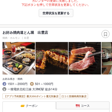
カレンダーの更新に失敗しました。
下記ボタンを押して空席状況を更新してください。
空席状況を更新する
お好み焼肉道とん堀 出雲店
焼肉・ホルモン
出雲
お好み焼き・焼肉
1501～2000円
501～1000円
一畑電鉄北松江線 大津町駅 徒歩14分
【アプリ予約限定】最大350ポイント還元対象店
口コミ投稿特典対象店
クーポン
コース