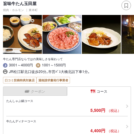
旨味牛たん玉田屋
焼肉・ホルモン
東本町
牛たん専門店ならではの美味しさを味わって
3001～4000円
1001～1500円
JR松江駅北口徒歩20分｡市営ﾊﾞｽ大橋北詰下車1分｡
口コミ投稿特典対象店
適格請求書発行事業者
クーポン
コース
たんしゃぶ鍋コース
5,500円
（税込）
牛たんディナーコース
4,400円
（税込）