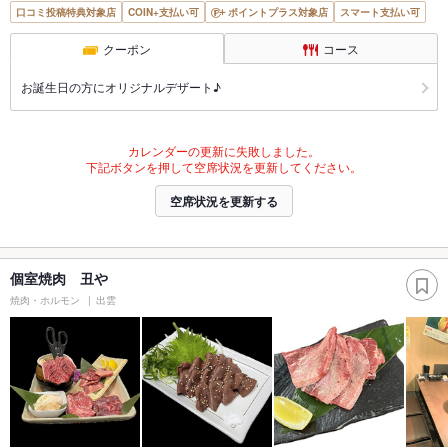
口コミ投稿特典対象店
COIN+支払い可
ポイントプラス対象店
スマート支払い可
クーポン
コース
お誕生日の方にオリジナルデザート♪
カレンダーの更新に失敗しました。
下記ボタンを押して空席状況を更新してください。
空席状況を更新する
個室焼肉 丑や
焼肉・ホルモン
出雲