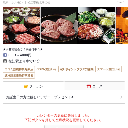
焼肉・ホルモン
松江市橋北その他
★☆各種宴会ご予約受付中☆★
3001～4000円
松江駅より車で15分
口コミ投稿特典対象店
COIN+支払い可
ポイントプラス対象店
スマート支払い可
適格請求書発行事業者
クーポン
コース
お誕生日の方に嬉しいデザートプレゼント♪
カレンダーの更新に失敗しました。
下記ボタンを押して空席状況を更新してください。