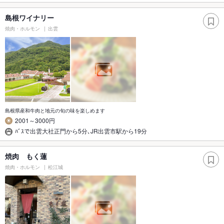
島根ワイナリー
焼肉・ホルモン
出雲
島根県産和牛肉と地元の旬の味を楽しめます
2001～3000円
ﾊﾞｽで出雲大社正門から5分､JR出雲市駅から19分
焼肉 もく蓮
焼肉・ホルモン
松江城